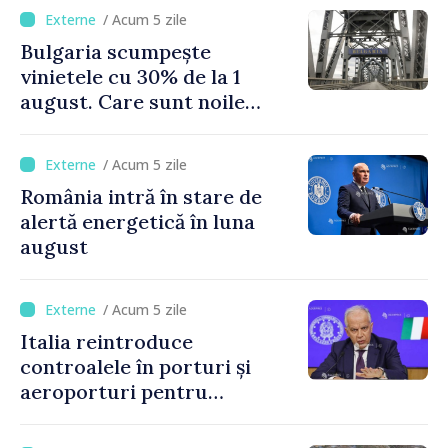
de Napoli
/ Acum 5 zile
Bulgaria scumpește
vinietele cu 30% de la 1
august. Care sunt noile
tarife pentru taxa de drum
/ Acum 5 zile
România intră în stare de
alertă energetică în luna
august
/ Acum 5 zile
Italia reintroduce
controalele în porturi și
aeroporturi pentru
legăturile cu Spania, în urma
crizei migranților din Ceuta