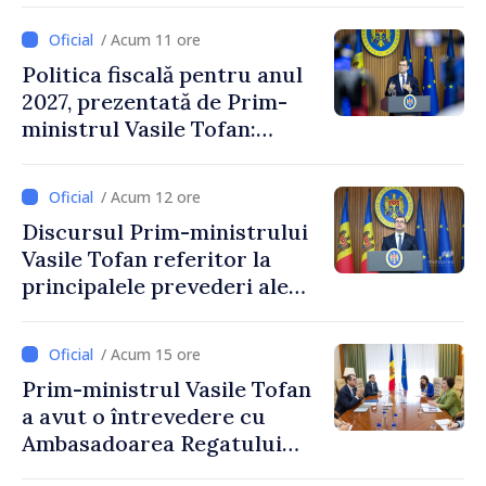
/ Acum 11 ore
Politica fiscală pentru anul
2027, prezentată de Prim-
ministrul Vasile Tofan:
Reducerea poverii pe muncă,
stimularea investițiilor și o
/ Acum 12 ore
taxare mai echitabilă
Discursul Prim-ministrului
Vasile Tofan referitor la
principalele prevederi ale
politicii fiscale pentru anul
2027
/ Acum 15 ore
Prim-ministrul Vasile Tofan
a avut o întrevedere cu
Ambasadoarea Regatului
Unit al Marii Britanii și