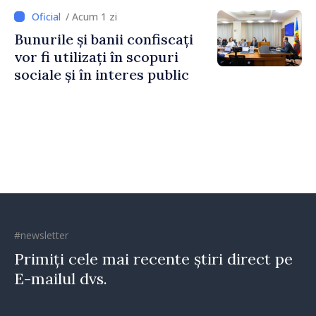
Irlandei de Nord, Fern
/ Acum 1 zi
Horine
Bunurile și banii confiscați
vor fi utilizați în scopuri
sociale și în interes public
#newsletter
Primiți cele mai recente știri direct pe
E-mailul dvs.