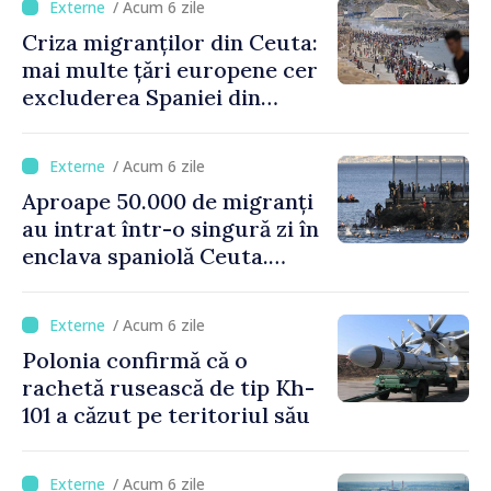
/ Acum 6 zile
Criza migranților din Ceuta:
mai multe țări europene cer
excluderea Spaniei din
spațiul Schengen
/ Acum 6 zile
Aproape 50.000 de migranți
au intrat într-o singură zi în
enclava spaniolă Ceuta.
Italia evocă suspendarea
Schengen cu Spania
/ Acum 6 zile
Polonia confirmă că o
rachetă rusească de tip Kh-
101 a căzut pe teritoriul său
/ Acum 6 zile