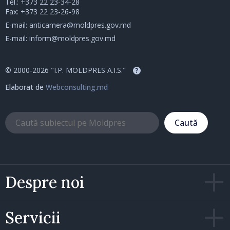
Tel.:
+373 22 23-34-28
Fax: +373 22 23-26-98
E-mail:
anticamera@moldpres.gov.md
E-mail:
inform@moldpres.gov.md
© 2000-2026 "I.P. MOLDPRES A.I.S."
?
Elaborat de
Webconsulting.md
Caută
Despre noi
Servicii