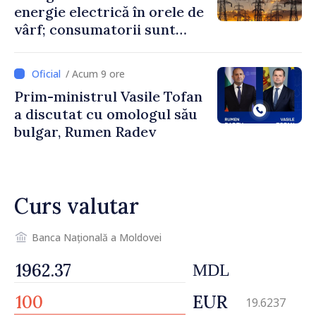
energie electrică în orele de
vârf; consumatorii sunt
îndemnați să economisească
/ Acum 9 ore
Prim-ministrul Vasile Tofan
a discutat cu omologul său
bulgar, Rumen Radev
Curs valutar
Banca Națională a Moldovei
MDL
EUR
19.6237