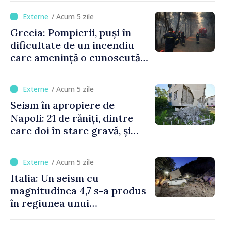
/ Acum 5 zile
Grecia: Pompierii, puși în
dificultate de un incendiu
care amenință o cunoscută
stațiune estivală
/ Acum 5 zile
Seism în apropiere de
Napoli: 21 de răniți, dintre
care doi în stare gravă, și
pagube materiale
/ Acum 5 zile
Italia: Un seism cu
magnitudinea 4,7 s-a produs
în regiunea unui
supervulcan din apropiere