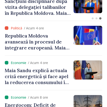
Adunarea Populară a
Găgăuziei trebuie să aibă un
mandat deplin. Președinta
Maia Sandu: „Alegerile să fie
libere și corecte””
/ Acum 4 ore
Republica Moldova
avansează în procesul de
integrare europeană. Maia
Sandu: „Nu ne blochează
niciun stat”
/ Acum 4 ore
Maia Sandu explică actuala
criză energetică și face apel
la reducerea consumului în
orele de vârf: „Doar astfel
putem menține prețurile la
/ Acum 8 ore
un nivel mai mic”
Energocom: Deficit de