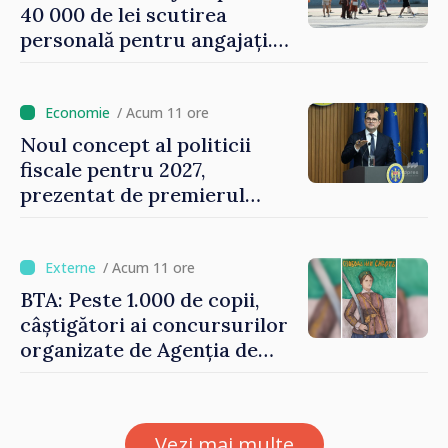
40 000 de lei scutirea
personală pentru angajați.
Vasile Tofan: „Aproape 800
de milioane de lei îi lăsăm
oamenilor”
/ Acum 11 ore
Noul concept al politicii
fiscale pentru 2027,
prezentat de premierul
Vasile Tofan: „Taxăm mai
puțin munca, stimulăm
investițiile, taxăm viciile și
/ Acum 11 ore
echilibrăm taxarea
BTA: Peste 1.000 de copii,
consumului”
câștigători ai concursurilor
organizate de Agenția de
Stat pentru Bulgarii din
Străinătate, vor fi premiați
Vezi mai multe