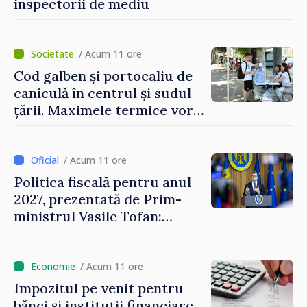
inspectorii de mediu
/ Acum 11 ore
Cod galben și portocaliu de
caniculă în centrul și sudul
țării. Maximele termice vor
ajunge până la 37°C
/ Acum 11 ore
Politica fiscală pentru anul
2027, prezentată de Prim-
ministrul Vasile Tofan:
Reducerea poverii pe muncă,
stimularea investițiilor și o
taxare mai echitabilă
/ Acum 11 ore
Impozitul pe venit pentru
bănci și instituții financiare