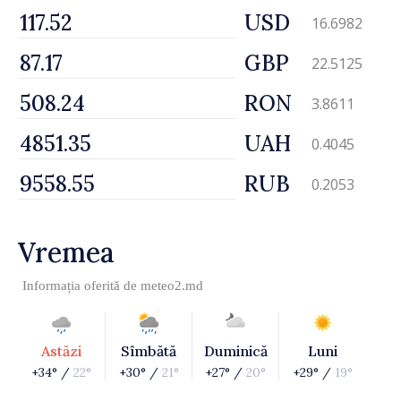
USD
16.6982
GBP
22.5125
RON
3.8611
UAH
0.4045
RUB
0.2053
Vremea
Informația oferită de
meteo2.md
Astăzi
Sîmbătă
Duminică
Luni
+34° /
22°
+30° /
21°
+27° /
20°
+29° /
19°