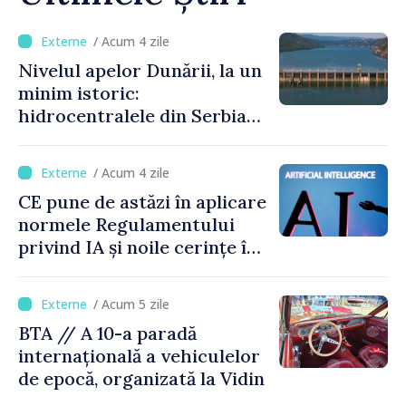
/ Acum 4 zile
Nivelul apelor Dunării, la un
minim istoric:
hidrocentralele din Serbia
funcționează la 20% din
capacitate
/ Acum 4 zile
CE pune de astăzi în aplicare
normele Regulamentului
privind IA și noile cerințe în
materie de transparență
/ Acum 5 zile
BTA // A 10-a paradă
internațională a vehiculelor
de epocă, organizată la Vidin