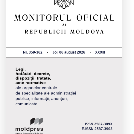
Nr. 359-362
Joi, 06 august 2026
XXXIII
Legi,
hotărâri, decrete,
dispoziții, tratate,
acte normative
ale organelor centrale
de specialitate ale administrației
publice, informații, anunțuri,
comunicate
ISSN 2587-389X
E-ISSN 2587-3903