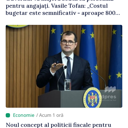
pentru angajați. Vasile Tofan: „Costul
bugetar este semnificativ - aproape 800
de milioane de lei, bani pe care îi lăsăm
oamenilor”
/ Acum 1 oră
Noul concept al politicii fiscale pentru