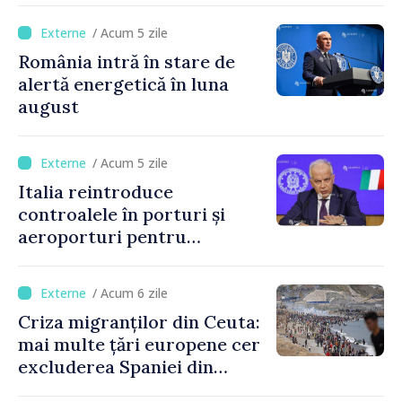
/ Acum 5 zile
România intră în stare de
alertă energetică în luna
august
/ Acum 5 zile
Italia reintroduce
controalele în porturi și
aeroporturi pentru
legăturile cu Spania, în urma
crizei migranților din Ceuta
/ Acum 6 zile
Criza migranților din Ceuta:
mai multe țări europene cer
excluderea Spaniei din
spațiul Schengen