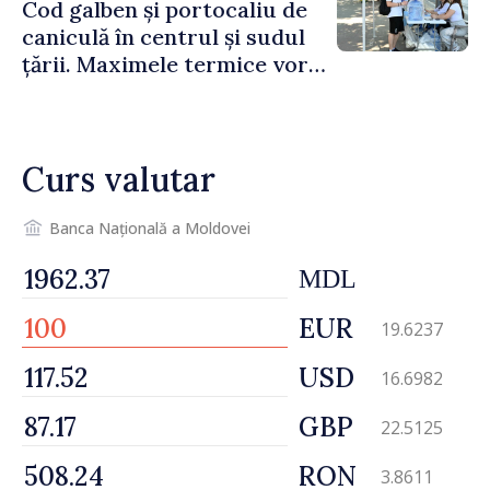
Cod galben și portocaliu de
caniculă în centrul și sudul
țării. Maximele termice vor
ajunge până la 37°C
Curs valutar
Banca Națională a Moldovei
MDL
EUR
19.6237
USD
16.6982
GBP
22.5125
RON
3.8611