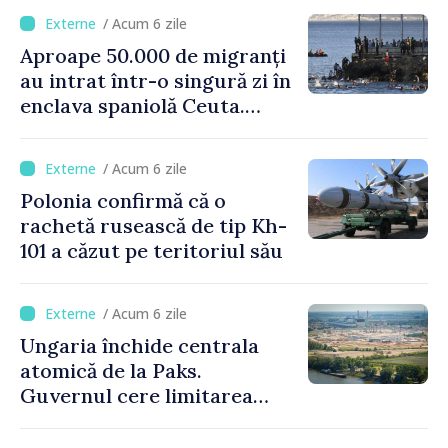
/ Acum 6 zile
Aproape 50.000 de migranți
au intrat într-o singură zi în
enclava spaniolă Ceuta.
Italia evocă suspendarea
Schengen cu Spania
/ Acum 6 zile
Polonia confirmă că o
rachetă rusească de tip Kh-
101 a căzut pe teritoriul său
/ Acum 6 zile
Ungaria închide centrala
atomică de la Paks.
Guvernul cere limitarea
consumului de energie