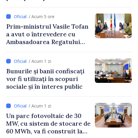
politicii fiscale pentru anul
2027
/ Acum 5 ore
Prim-ministrul Vasile Tofan
a avut o întrevedere cu
Ambasadoarea Regatului
Unit al Marii Britanii și
Irlandei de Nord, Fern
/ Acum 1 zi
Horine
Bunurile și banii confiscați
vor fi utilizați în scopuri
sociale și în interes public
/ Acum 1 zi
Un parc fotovoltaic de 30
MW, cu sistem de stocare de
60 MWh, va fi construit la