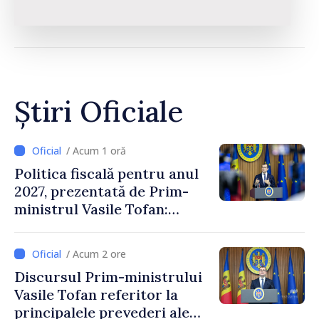
Știri Oficiale
/ Acum 1 oră
Politica fiscală pentru anul
2027, prezentată de Prim-
ministrul Vasile Tofan:
Reducerea poverii pe muncă,
stimularea investițiilor și o
/ Acum 2 ore
taxare mai echitabilă
Discursul Prim-ministrului
Vasile Tofan referitor la
principalele prevederi ale