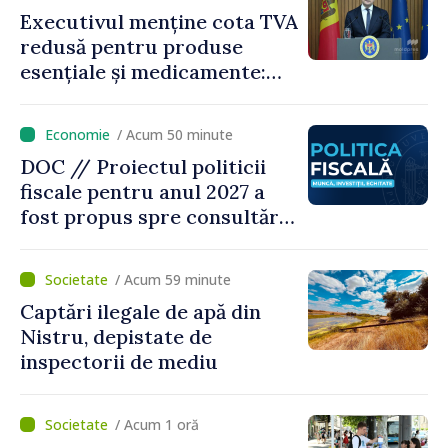
Executivul menține cota TVA
redusă pentru produse
esențiale și medicamente:
„Nu facem reformă fiscală
pe seama consumului de
/ Acum 50 minute
bază al oamenilor”
DOC // Proiectul politicii
fiscale pentru anul 2027 a
fost propus spre consultări
publice
/ Acum 59 minute
Captări ilegale de apă din
Nistru, depistate de
inspectorii de mediu
/ Acum 1 oră