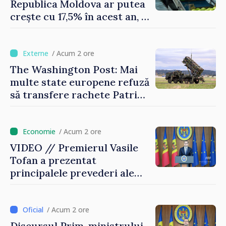
Republica Moldova ar putea
crește cu 17,5% în acest an, în
timp ce producția din UE
este estimată în scădere
/ Acum 2 ore
The Washington Post: Mai
multe state europene refuză
să transfere rachete Patriot
Ucrainei
/ Acum 2 ore
VIDEO // Premierul Vasile
Tofan a prezentat
principalele prevederi ale
politicii fiscale pentru anul
2027
/ Acum 2 ore
Discursul Prim-ministrului