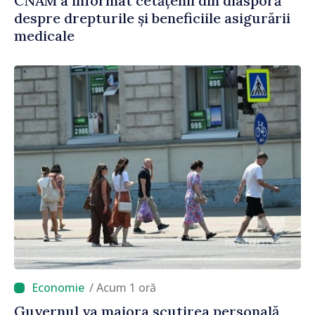
CNAM a informat cetățenii din diasporă
despre drepturile și beneficiile asigurării
medicale
/ Acum 1 oră
Guvernul va majora scutirea personală