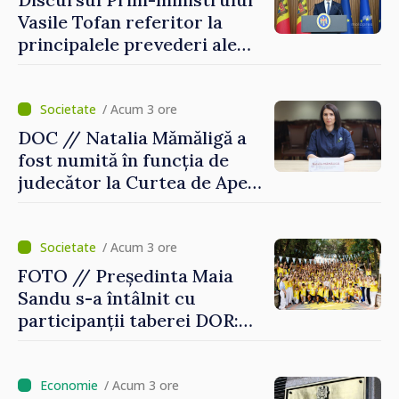
Vasile Tofan referitor la
principalele prevederi ale
politicii fiscale pentru anul
2027
/ Acum 3 ore
DOC // Natalia Mămăligă a
fost numită în funcția de
judecător la Curtea de Apel
Centru
/ Acum 3 ore
FOTO // Președinta Maia
Sandu s-a întâlnit cu
participanții taberei DOR:
„Legătura lor cu țara
noastră rămâne puternică”
/ Acum 3 ore