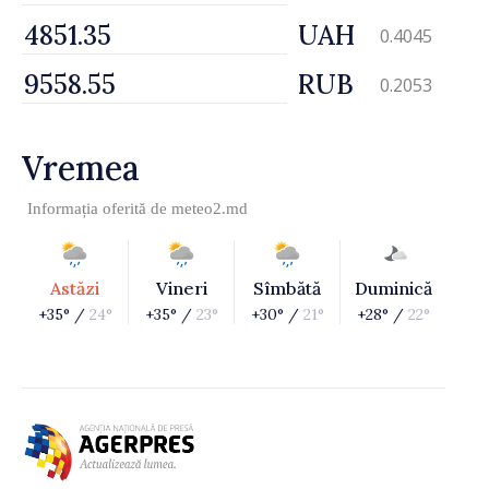
UAH
0.4045
RUB
0.2053
Vremea
Informația oferită de
meteo2.md
Astăzi
Vineri
Sîmbătă
Duminică
+35° /
24°
+35° /
23°
+30° /
21°
+28° /
22°