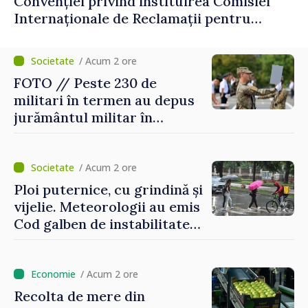
Convenției privind instituirea Comisiei
Internaționale de Reclamații pentru
Ucraina, publicată în Monitorul Oficial
/ Acum 2 ore
FOTO // Peste 230 de
militari în termen au depus
jurământul militar în
garnizoana Chișinău
/ Acum 2 ore
Ploi puternice, cu grindină și
vijelie. Meteorologii au emis
Cod galben de instabilitate
atmosferică
/ Acum 2 ore
Recolta de mere din