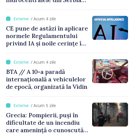
funcționează la 20% din
capacitate
/ Acum 4 zile
CE pune de astăzi în aplicare
normele Regulamentului
privind IA și noile cerințe în
materie de transparență
/ Acum 4 zile
BTA // A 10-a paradă
internațională a vehiculelor
de epocă, organizată la Vidin
/ Acum 5 zile
Grecia: Pompierii, puși în
dificultate de un incendiu
care amenință o cunoscută