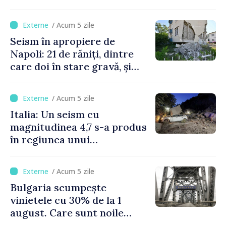
stațiune estivală
/ Acum 5 zile
Seism în apropiere de
Napoli: 21 de răniți, dintre
care doi în stare gravă, și
pagube materiale
/ Acum 5 zile
Italia: Un seism cu
magnitudinea 4,7 s-a produs
în regiunea unui
supervulcan din apropiere
de Napoli
/ Acum 5 zile
Bulgaria scumpește
vinietele cu 30% de la 1
august. Care sunt noile
tarife pentru taxa de drum