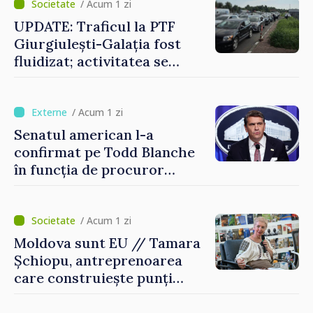
/ Acum 1 zi
UPDATE: Traficul la PTF
Giurgiulești-Galația fost
fluidizat; activitatea se
desfășoară în condiții
normale
/ Acum 1 zi
Senatul american l-a
confirmat pe Todd Blanche
în funcția de procuror
general al Statelor Unite
/ Acum 1 zi
Moldova sunt EU // Tamara
Șchiopu, antreprenoarea
care construiește punți
între Marea Britanie și
Republica Moldova