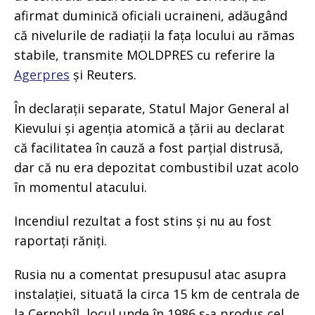
afirmat duminică oficiali ucraineni, adăugând
că nivelurile de radiații la fața locului au rămas
stabile, transmite MOLDPRES cu referire la
Agerpres
și Reuters.
În declarații separate, Statul Major General al
Kievului și agenția atomică a țării au declarat
că facilitatea în cauză a fost parțial distrusă,
dar că nu era depozitat combustibil uzat acolo
în momentul atacului.
Incendiul rezultat a fost stins și nu au fost
raportați răniți.
Rusia nu a comentat presupusul atac asupra
instalației, situată la circa 15 km de centrala de
la Cernobîl, locul unde în 1986 s-a produs cel