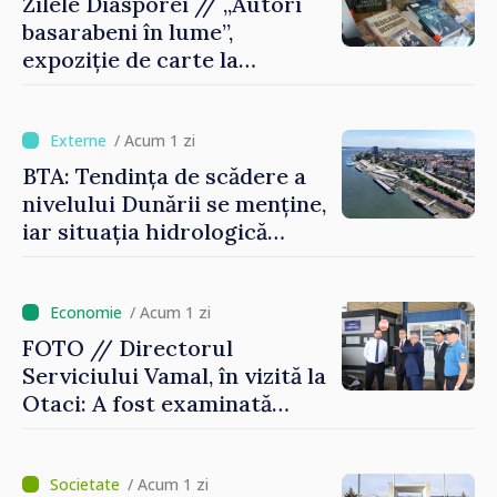
Zilele Diasporei // „Autori
basarabeni în lume”,
expoziție de carte la
Biblioteca Națională
/ Acum 1 zi
BTA: Tendința de scădere a
nivelului Dunării se menține,
iar situația hidrologică
rămâne dificilă
/ Acum 1 zi
FOTO // Directorul
Serviciului Vamal, în vizită la
Otaci: A fost examinată
posibilitatea dotării Zonei de
control vamal cu un scanner
performant
/ Acum 1 zi