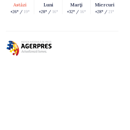
Astăzi
Luni
Marţi
Miercuri
+26° /
19°
+28° /
16°
+32° /
16°
+28° /
21°