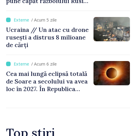
pune capăt războiului Rusiei
înainte de iarnă”
/ Acum 5 zile
Ucraina // Un atac cu drone
rusești a distrus 8 milioane
de cărți
/ Acum 6 zile
Cea mai lungă eclipsă totală
de Soare a secolului va avea
loc în 2027. În Republica
Moldova, Soarele va fi
acoperit în proporție de
până la 44%
Top știri