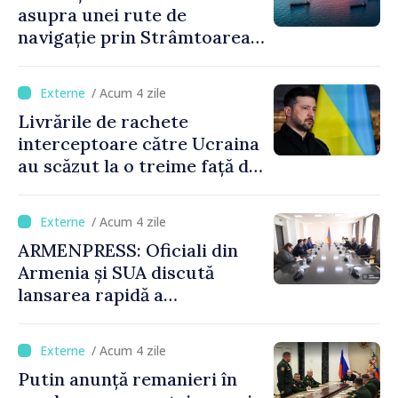
asupra unei rute de
navigație prin Strâmtoarea
Ormuz
/ Acum 4 zile
Livrările de rachete
interceptoare către Ucraina
au scăzut la o treime față de
anul trecut
/ Acum 4 zile
ARMENPRESS: Oficiali din
Armenia și SUA discută
lansarea rapidă a
programului TRIPP
/ Acum 4 zile
Putin anunță remanieri în