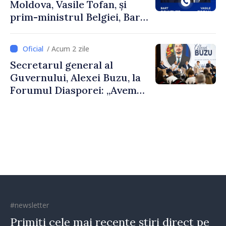
Moldova, Vasile Tofan, și
prim-ministrul Belgiei, Bart
De Wever, au discutat
despre parcursul european
/ Acum 2 zile
al Republicii Moldova.
Secretarul general al
Guvernului, Alexei Buzu, la
Forumul Diasporei: „Avem
nevoie de fiecare dintre
dumneavoastră pentru a
construi comunități mai
puternice”
#newsletter
Primiți cele mai recente știri direct pe