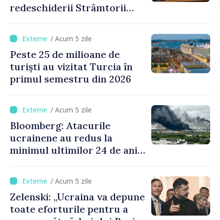
redeschiderii Strâmtorii
Ormuz până miercuri,
anunţă secretarul american
/ Acum 5 zile
al Trezoreriei
Peste 25 de milioane de
turiști au vizitat Turcia în
primul semestru din 2026
/ Acum 5 zile
Bloomberg: Atacurile
ucrainene au redus la
minimul ultimilor 24 de ani
procesarea petrolului în
Rusia
/ Acum 5 zile
Zelenski: „Ucraina va depune
toate eforturile pentru a