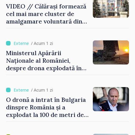
VIDEO // Călărași formează
cel mai mare cluster de
amalgamare voluntară din
Republica Moldova. Consiliul
orășenesc a aprobat decizia
finală
/ Acum 1 zi
Ministerul Apărării
Naționale al României,
despre drona explodată în
Bulgaria: „Radarele noastre
nu au detectat niciun
vehicul aerian”
/ Acum 1 zi
O dronă a intrat în Bulgaria
dinspre România și a
explodat la 100 de metri de
graniță