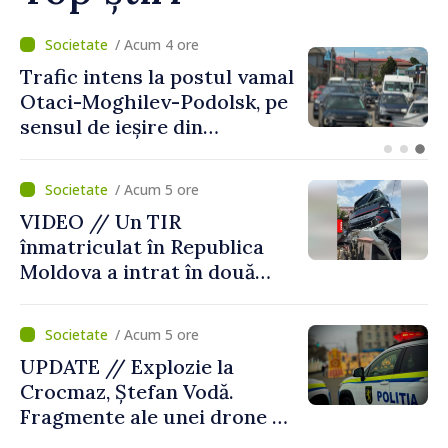
/ Acum 1 oră
Judocanul Vladimir Iacomi a
cucerit bronzul la Cupa
Europei de tineret de la
Skopje
/ Acum 5 ore
VIDEO // Un TIR
înmatriculat în Republica
Moldova a intrat în două
gospodării din Vaslui,
România
/ Acum 5 ore
UPDATE // Explozie la
Crocmaz, Ștefan Vodă.
Fragmente ale unei drone de
luptă depistate la fața