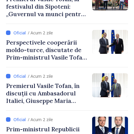
festivalul din Sipoteni:
„Guvernul va munci pentru
ca fiecare sat, fiecare
comunitate și toți
/ Acum 2 zile
moldovenii să prospere”
Perspectivele cooperării
moldo-turce, discutate de
Prim-ministrul Vasile Tofan
și Ambasadorul Turciei,
Uygar Mustafa Sertel
/ Acum 2 zile
Premierul Vasile Tofan, în
discuții cu Ambasadorul
Italiei, Giuseppe Maria
Perricone
/ Acum 2 zile
Prim-ministrul Republicii