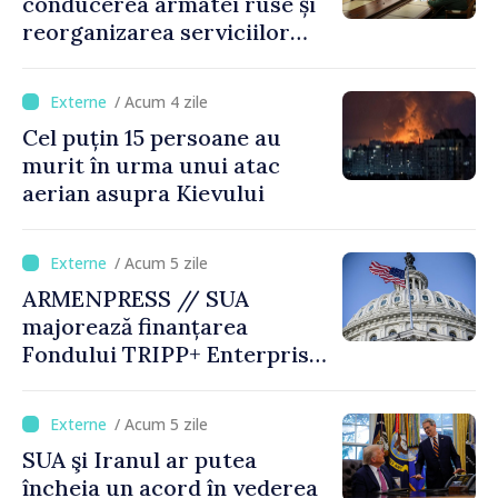
conducerea armatei ruse și
reorganizarea serviciilor
logistice
/ Acum 4 zile
Cel puțin 15 persoane au
murit în urma unui atac
aerian asupra Kievului
/ Acum 5 zile
ARMENPRESS // SUA
majorează finanțarea
Fondului TRIPP+ Enterprise
pentru Armenia la 402
milioane de dolari
/ Acum 5 zile
SUA şi Iranul ar putea
încheia un acord în vederea