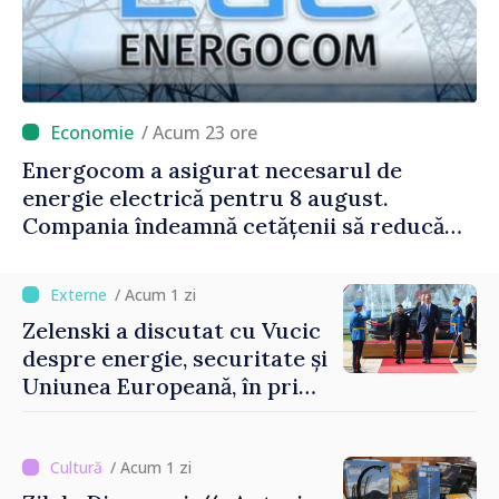
/ Acum 23 ore
Energocom a asigurat necesarul de
energie electrică pentru 8 august.
Compania îndeamnă cetățenii să reducă
consumul în orele de vârf
/ Acum 1 zi
Zelenski a discutat cu Vucic
despre energie, securitate și
Uniunea Europeană, în prima
sa vizită în Serbia
/ Acum 1 zi