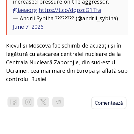
increased pressure on the aggressor.
@iaeaorg
https://t.co/dqpzcG1Tfa
— Andrii Sybiha ???????? (@andrii_sybiha)
June 7, 2026
Kievul și Moscova fac schimb de acuzații și în
legătură cu atacarea centralei nucleare de la
Centrala Nucleară Zaporojie, din sud-estul
Ucrainei, cea mai mare din Europa și aflată sub
controlul Rusiei.
Comentează