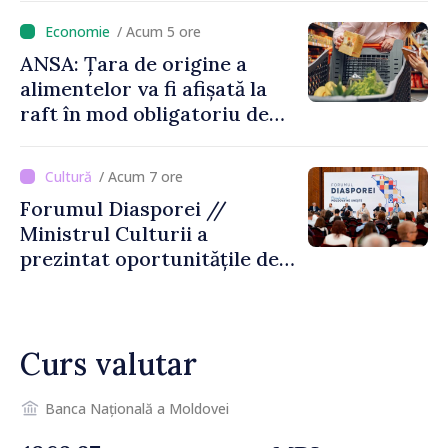
locului
/ Acum 5 ore
ANSA: Țara de origine a
alimentelor va fi afișată la
raft în mod obligatoriu de
luni, 10 august. Comercianții
riscă amenzi de zeci de mii
/ Acum 7 ore
de lei de lei
Forumul Diasporei //
Ministrul Culturii a
prezintat oportunitățile de
finanțare pentru proiecte
culturale și mobilitatea
artiștilor
Curs valutar
Banca Națională a Moldovei