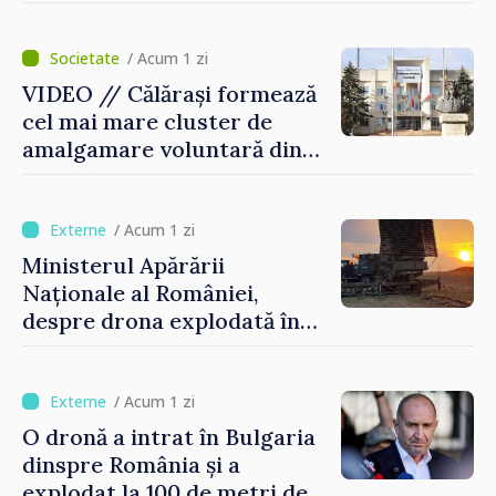
posibilitatea dotării Zonei de
control vamal cu un scanner
performant
/ Acum 1 zi
VIDEO // Călărași formează
cel mai mare cluster de
amalgamare voluntară din
Republica Moldova. Consiliul
orășenesc a aprobat decizia
finală
/ Acum 1 zi
Ministerul Apărării
Naționale al României,
despre drona explodată în
Bulgaria: „Radarele noastre
nu au detectat niciun
vehicul aerian”
/ Acum 1 zi
O dronă a intrat în Bulgaria
dinspre România și a
explodat la 100 de metri de