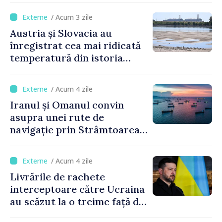
/ Acum 3 zile
Austria și Slovacia au
înregistrat cea mai ridicată
temperatură din istoria
măsurătorilor
/ Acum 4 zile
Iranul și Omanul convin
asupra unei rute de
navigație prin Strâmtoarea
Ormuz
/ Acum 4 zile
Livrările de rachete
interceptoare către Ucraina
au scăzut la o treime față de
anul trecut