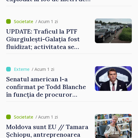
graniță
/ Acum 1 zi
UPDATE: Traficul la PTF
Giurgiulești-Galația fost
fluidizat; activitatea se
desfășoară în condiții
normale
/ Acum 1 zi
Senatul american l-a
confirmat pe Todd Blanche
în funcția de procuror
general al Statelor Unite
/ Acum 1 zi
Moldova sunt EU // Tamara
Șchiopu, antreprenoarea