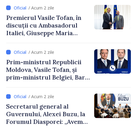
Uygar Mustafa Sertel
/ Acum 2 zile
Premierul Vasile Tofan, în
discuții cu Ambasadorul
Italiei, Giuseppe Maria
Perricone
/ Acum 2 zile
Prim-ministrul Republicii
Moldova, Vasile Tofan, și
prim-ministrul Belgiei, Bart
De Wever, au discutat
despre parcursul european
/ Acum 2 zile
al Republicii Moldova.
Secretarul general al
Guvernului, Alexei Buzu, la
Forumul Diasporei: „Avem
nevoie de fiecare dintre
dumneavoastră pentru a