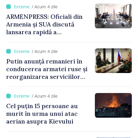
/ Acum 4 zile
ARMENPRESS: Oficiali din
Armenia și SUA discută
lansarea rapidă a
programului TRIPP
/ Acum 4 zile
Putin anunță remanieri în
conducerea armatei ruse și
reorganizarea serviciilor
logistice
/ Acum 4 zile
Cel puțin 15 persoane au
murit în urma unui atac
aerian asupra Kievului