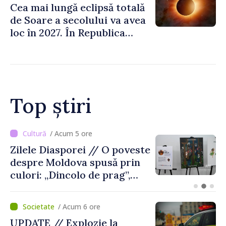
Cea mai lungă eclipsă totală
de Soare a secolului va avea
loc în 2027. În Republica
Moldova, Soarele va fi
acoperit în proporție de
până la 44%
Top știri
/ Acum 5 ore
Zilele Diasporei // O poveste
despre Moldova spusă prin
culori: „Dincolo de prag”,
expoziția Olgăi Chilat,
stabilită la Bruxelles
/ Acum 6 ore
UPDATE // Explozie la