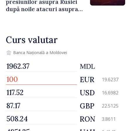
presiunilor asupra Rusiei
după noile atacuri asupra
Ucrainei
Curs valutar
Banca Națională a Moldovei
MDL
EUR
19.6237
USD
16.6982
GBP
22.5125
RON
3.8611