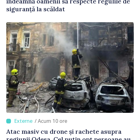
îndeamnă oamenii să respecte regulile de
siguranță la scăldat
/ Acum 10 ore
Atac masiv cu drone și rachete asupra
regiunii Odesa. Cel puțin opt persoane au