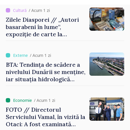
/ Acum 1 zi
Zilele Diasporei // „Autori
basarabeni în lume”,
expoziție de carte la
Biblioteca Națională
/ Acum 1 zi
BTA: Tendința de scădere a
nivelului Dunării se menține,
iar situația hidrologică
rămâne dificilă
/ Acum 1 zi
FOTO // Directorul
Serviciului Vamal, în vizită la
Otaci: A fost examinată