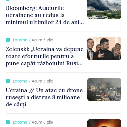
Bloomberg: Atacurile
ucrainene au redus la
minimul ultimilor 24 de ani
procesarea petrolului în
Rusia
/ Acum 5 zile
Zelenski: „Ucraina va depune
toate eforturile pentru a
pune capăt războiului Rusiei
înainte de iarnă”
/ Acum 5 zile
Ucraina // Un atac cu drone
rusești a distrus 8 milioane
de cărți
/ Acum 6 zile