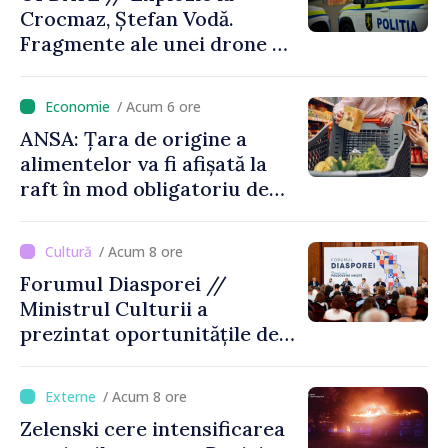
Crocmaz, Ștefan Vodă.
Fragmente ale unei drone de
luptă depistate la fața
locului
/ Acum 6 ore
ANSA: Țara de origine a
alimentelor va fi afișată la
raft în mod obligatoriu de
luni, 10 august. Comercianții
riscă amenzi de zeci de mii
/ Acum 8 ore
de lei de lei
Forumul Diasporei //
Ministrul Culturii a
prezintat oportunitățile de
finanțare pentru proiecte
culturale și mobilitatea
/ Acum 8 ore
artiștilor
Zelenski cere intensificarea