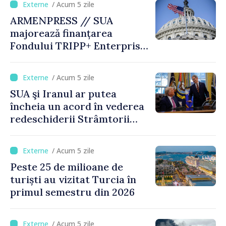
/ Acum 5 zile
ARMENPRESS // SUA
majorează finanțarea
Fondului TRIPP+ Enterprise
pentru Armenia la 402
milioane de dolari
/ Acum 5 zile
SUA şi Iranul ar putea
încheia un acord în vederea
redeschiderii Strâmtorii
Ormuz până miercuri,
anunţă secretarul american
/ Acum 5 zile
al Trezoreriei
Peste 25 de milioane de
turiști au vizitat Turcia în
primul semestru din 2026
/ Acum 5 zile