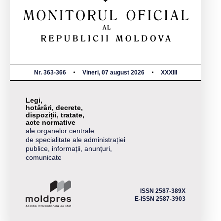
Nr. 363-366
Vineri, 07 august 2026
XXXIII
Legi,
hotărâri, decrete,
dispoziții, tratate,
acte normative
ale organelor centrale
de specialitate ale administrației
publice, informații, anunțuri,
comunicate
ISSN 2587-389X
E-ISSN 2587-3903