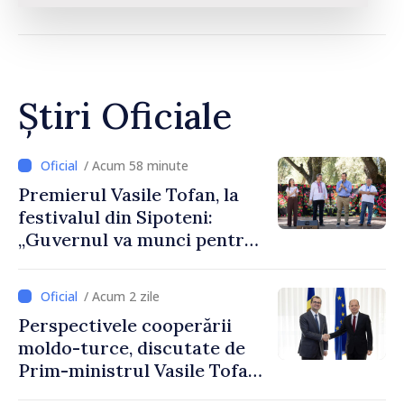
Știri Oficiale
/ Acum 58 minute
Premierul Vasile Tofan, la
festivalul din Sipoteni:
„Guvernul va munci pentru
ca fiecare sat, fiecare
comunitate și toți
/ Acum 2 zile
moldovenii să prospere”
Perspectivele cooperării
moldo-turce, discutate de
Prim-ministrul Vasile Tofan
și Ambasadorul Turciei,