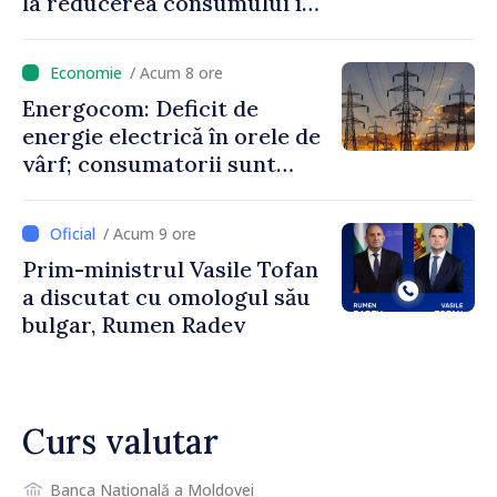
la reducerea consumului în
orele de vârf: „Doar astfel
putem menține prețurile la
/ Acum 8 ore
un nivel mai mic”
Energocom: Deficit de
energie electrică în orele de
vârf; consumatorii sunt
îndemnați să economisească
/ Acum 9 ore
Prim-ministrul Vasile Tofan
a discutat cu omologul său
bulgar, Rumen Radev
Curs valutar
Banca Națională a Moldovei