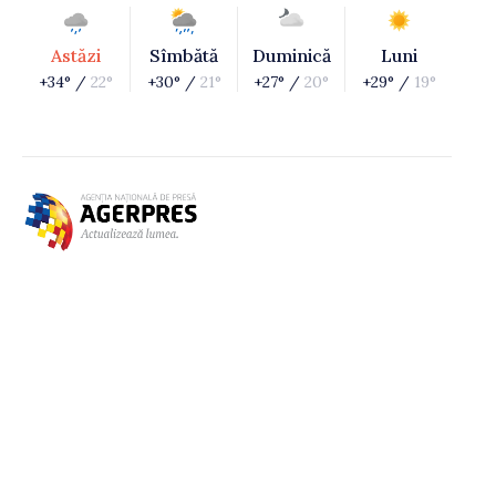
Astăzi
Sîmbătă
Duminică
Luni
+34° /
22°
+30° /
21°
+27° /
20°
+29° /
19°