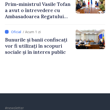
Prim-ministrul Vasile Tofan
a avut o întrevedere cu
Ambasadoarea Regatului
Unit al Marii Britanii și
Irlandei de Nord, Fern
/ Acum 1 zi
Horine
Bunurile și banii confiscați
vor fi utilizați în scopuri
sociale și în interes public
#newsletter