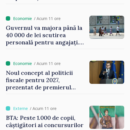
asigurării medicale
/ Acum 11 ore
Guvernul va majora până la
40 000 de lei scutirea
personală pentru angajați.
Vasile Tofan: „Aproape 800
de milioane de lei îi lăsăm
oamenilor”
/ Acum 11 ore
Noul concept al politicii
fiscale pentru 2027,
prezentat de premierul
Vasile Tofan: „Taxăm mai
puțin munca, stimulăm
investițiile, taxăm viciile și
/ Acum 11 ore
echilibrăm taxarea
BTA: Peste 1.000 de copii,
consumului”
câștigători ai concursurilor