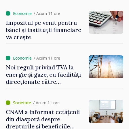
stimularea investițiilor și o
taxare mai echitabilă
/ Acum 11 ore
Impozitul pe venit pentru
bănci și instituții financiare
va crește
/ Acum 11 ore
Noi reguli privind TVA la
energie și gaze, cu facilități
direcționate către
consumatorii vulnerabili
/ Acum 11 ore
CNAM a informat cetățenii
din diasporă despre
drepturile și beneficiile