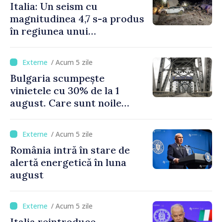
Italia: Un seism cu
magnitudinea 4,7 s-a produs
în regiunea unui
supervulcan din apropiere
de Napoli
/ Acum 5 zile
Bulgaria scumpește
vinietele cu 30% de la 1
august. Care sunt noile
tarife pentru taxa de drum
/ Acum 5 zile
România intră în stare de
alertă energetică în luna
august
/ Acum 5 zile
Italia reintroduce