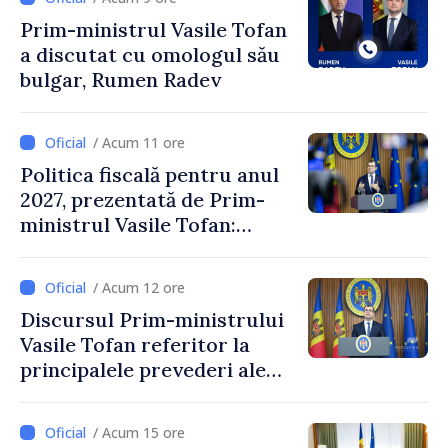
Prim-ministrul Vasile Tofan
a discutat cu omologul său
bulgar, Rumen Radev
/ Acum 11 ore
Politica fiscală pentru anul
2027, prezentată de Prim-
ministrul Vasile Tofan:
Reducerea poverii pe muncă,
stimularea investițiilor și o
/ Acum 12 ore
taxare mai echitabilă
Discursul Prim-ministrului
Vasile Tofan referitor la
principalele prevederi ale
politicii fiscale pentru anul
2027
/ Acum 15 ore