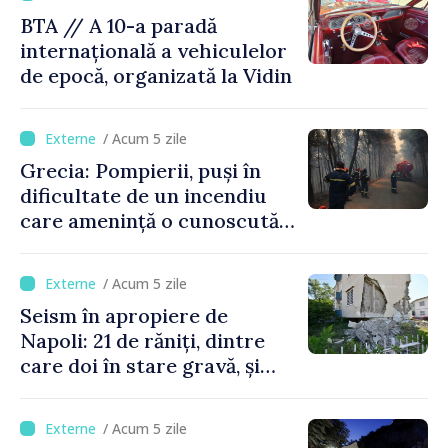
BTA // A 10-a paradă
internațională a vehiculelor
de epocă, organizată la Vidin
/ Acum 5 zile
Grecia: Pompierii, puși în
dificultate de un incendiu
care amenință o cunoscută
stațiune estivală
/ Acum 5 zile
Seism în apropiere de
Napoli: 21 de răniți, dintre
care doi în stare gravă, și
pagube materiale
/ Acum 5 zile