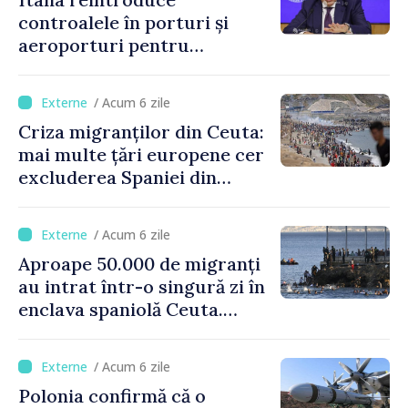
controalele în porturi și
aeroporturi pentru
legăturile cu Spania, în urma
crizei migranților din Ceuta
/ Acum 6 zile
Criza migranților din Ceuta:
mai multe țări europene cer
excluderea Spaniei din
spațiul Schengen
/ Acum 6 zile
Aproape 50.000 de migranți
au intrat într-o singură zi în
enclava spaniolă Ceuta.
Italia evocă suspendarea
Schengen cu Spania
/ Acum 6 zile
Polonia confirmă că o