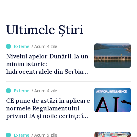
Ultimele Știri
/ Acum 4 zile
Nivelul apelor Dunării, la un
minim istoric:
hidrocentralele din Serbia
funcționează la 20% din
capacitate
/ Acum 4 zile
CE pune de astăzi în aplicare
normele Regulamentului
privind IA și noile cerințe în
materie de transparență
/ Acum 5 zile