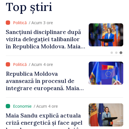
Top știri
/ Acum 3 ore
Sancțiuni disciplinare după
vizita delegației talibanilor
în Republica Moldova. Maia
Sandu: „Este rușinos că
oameni cu funcții înalte nu
/ Acum 4 ore
cunosc politica statului”
Republica Moldova
avansează în procesul de
integrare europeană. Maia
Sandu: „Nu ne blochează
niciun stat”
/ Acum 4 ore
Maia Sandu explică actuala
criză energetică și face apel