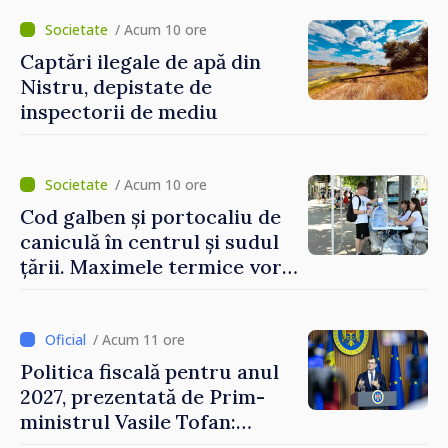
/ Acum 10 ore
Captări ilegale de apă din
Nistru, depistate de
inspectorii de mediu
/ Acum 10 ore
Cod galben și portocaliu de
caniculă în centrul și sudul
țării. Maximele termice vor
ajunge până la 37°C
/ Acum 11 ore
Politica fiscală pentru anul
2027, prezentată de Prim-
ministrul Vasile Tofan:
Reducerea poverii pe muncă,