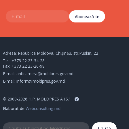
Abonează-te
Adresa: Republica Moldova, Chișinău, str.Puskin, 22
Tel.:
+373 22 23-34-28
Fax: +373 22 23-26-98
E-mail:
anticamera@moldpres.gov.md
E-mail:
inform@moldpres.gov.md
© 2000-2026 "I.P. MOLDPRES A.I.S."
?
Elaborat de
Webconsulting.md
Caută