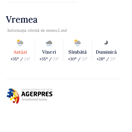
Vremea
Informația oferită de
meteo2.md
Astăzi
Vineri
Sîmbătă
Duminică
+35° /
24°
+35° /
23°
+30° /
21°
+28° /
21°