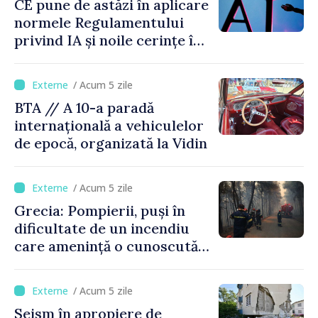
CE pune de astăzi în aplicare
normele Regulamentului
privind IA și noile cerințe în
materie de transparență
/ Acum 5 zile
BTA // A 10-a paradă
internațională a vehiculelor
de epocă, organizată la Vidin
/ Acum 5 zile
Grecia: Pompierii, puși în
dificultate de un incendiu
care amenință o cunoscută
stațiune estivală
/ Acum 5 zile
Seism în apropiere de