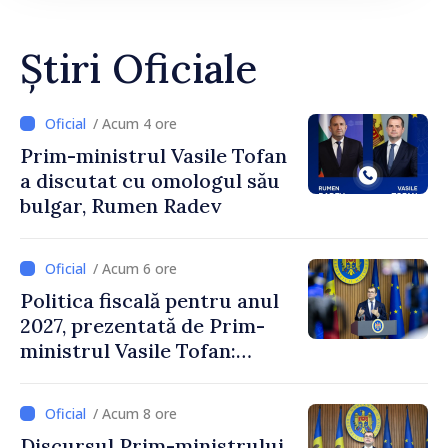
Știri Oficiale
/ Acum 4 ore
Prim-ministrul Vasile Tofan
a discutat cu omologul său
bulgar, Rumen Radev
/ Acum 6 ore
Politica fiscală pentru anul
2027, prezentată de Prim-
ministrul Vasile Tofan:
Reducerea poverii pe muncă,
stimularea investițiilor și o
/ Acum 8 ore
taxare mai echitabilă
Discursul Prim-ministrului