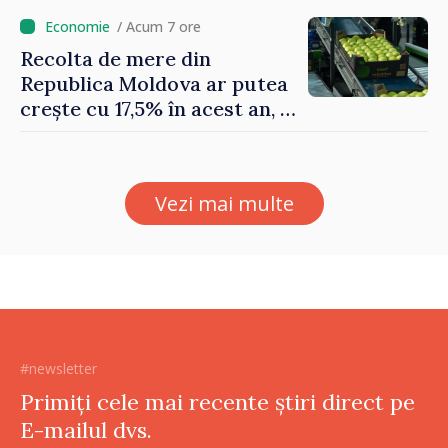
/ Acum 7 ore
Recolta de mere din
Republica Moldova ar putea
crește cu 17,5% în acest an, în
timp ce producția din UE
este estimată în scădere
Vezi mai multe
#newsletter
Primiți cele mai recente știri direct pe
E-mailul dvs.