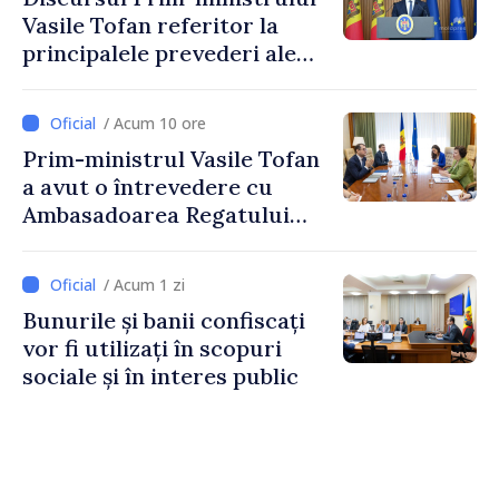
Vasile Tofan referitor la
principalele prevederi ale
politicii fiscale pentru anul
2027
/ Acum 10 ore
Prim-ministrul Vasile Tofan
a avut o întrevedere cu
Ambasadoarea Regatului
Unit al Marii Britanii și
Irlandei de Nord, Fern
/ Acum 1 zi
Horine
Bunurile și banii confiscați
vor fi utilizați în scopuri
sociale și în interes public