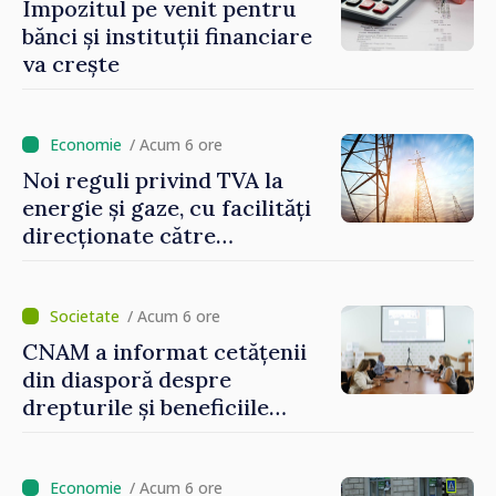
Impozitul pe venit pentru
bănci și instituții financiare
va crește
/ Acum 6 ore
Noi reguli privind TVA la
energie și gaze, cu facilități
direcționate către
consumatorii vulnerabili
/ Acum 6 ore
CNAM a informat cetățenii
din diasporă despre
drepturile și beneficiile
asigurării medicale
/ Acum 6 ore