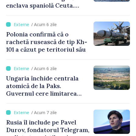
enclava spaniolă Ceuta.
Italia evocă suspendarea
Schengen cu Spania
/ Acum 6 zile
Polonia confirmă că o
rachetă rusească de tip Kh-
101 a căzut pe teritoriul său
/ Acum 6 zile
Ungaria închide centrala
atomică de la Paks.
Guvernul cere limitarea
consumului de energie
/ Acum 7 zile
Rusia îl include pe Pavel
Durov, fondatorul Telegram,