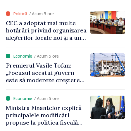
taxă de 6%, care va aduce
peste 500 de milioane de lei
/ Acum 5 ore
la buget
CEC a adoptat mai multe
hotărâri privind organizarea
alegerilor locale noi și a unui
referendum local în satul
Delacău, raionul Anenii Noi
/ Acum 5 ore
Premierul Vasile Tofan:
„Focusul acestui guvern
este să modereze creșterea
prețurilor la imobiliare”
/ Acum 5 ore
Ministra Finanțelor explică
principalele modificări
propuse la politica fiscală
2027 privind impozitul pe