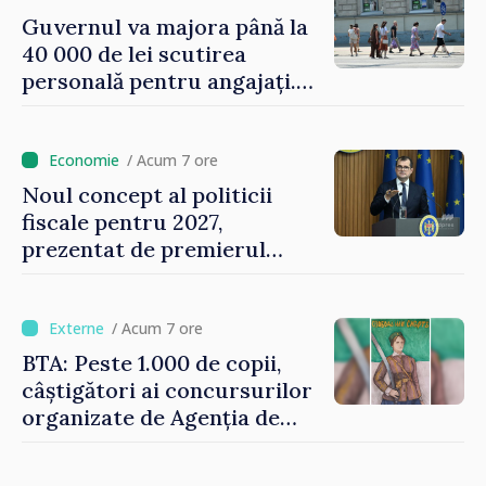
Guvernul va majora până la
40 000 de lei scutirea
personală pentru angajați.
Vasile Tofan: „Aproape 800
de milioane de lei îi lăsăm
oamenilor”
/ Acum 7 ore
Noul concept al politicii
fiscale pentru 2027,
prezentat de premierul
Vasile Tofan: „Taxăm mai
puțin munca, stimulăm
investițiile, taxăm viciile și
/ Acum 7 ore
echilibrăm taxarea
BTA: Peste 1.000 de copii,
consumului”
câștigători ai concursurilor
organizate de Agenția de
Stat pentru Bulgarii din
Străinătate, vor fi premiați