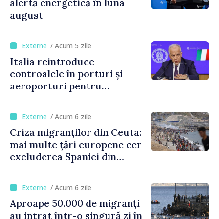
alertă energetică în luna
august
/ Acum 5 zile
Italia reintroduce
controalele în porturi și
aeroporturi pentru
legăturile cu Spania, în urma
crizei migranților din Ceuta
/ Acum 6 zile
Criza migranților din Ceuta:
mai multe țări europene cer
excluderea Spaniei din
spațiul Schengen
/ Acum 6 zile
Aproape 50.000 de migranți
au intrat într-o singură zi în