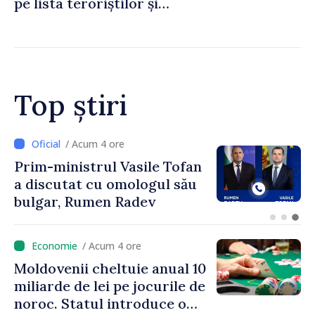
pe lista teroriștilor și
extremiștilor
Top știri
/ Acum 7 minute
Maia Sandu explică actuala
criză energetică și face apel
la reducerea consumului în
orele de vârf: „Doar astfel
putem menține prețurile la
/ Acum 4 ore
un nivel mai mic”
Moldovenii cheltuie anual 10
miliarde de lei pe jocurile de
noroc. Statul introduce o