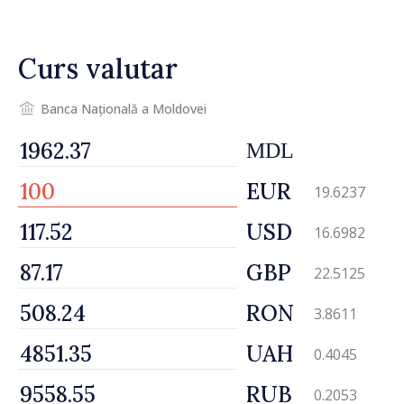
venit
Curs valutar
Banca Națională a Moldovei
MDL
EUR
19.6237
USD
16.6982
GBP
22.5125
RON
3.8611
UAH
0.4045
RUB
0.2053