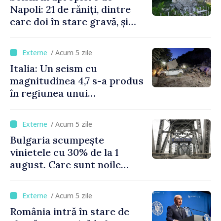
Napoli: 21 de răniți, dintre
care doi în stare gravă, și
pagube materiale
/ Acum 5 zile
Italia: Un seism cu
magnitudinea 4,7 s-a produs
în regiunea unui
supervulcan din apropiere
de Napoli
/ Acum 5 zile
Bulgaria scumpește
vinietele cu 30% de la 1
august. Care sunt noile
tarife pentru taxa de drum
/ Acum 5 zile
România intră în stare de