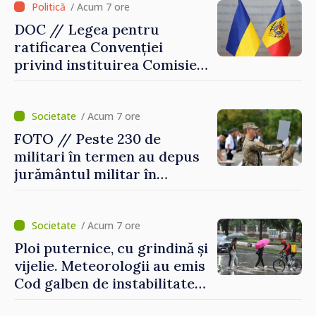
/ Acum 7 ore
DOC // Legea pentru
ratificarea Convenției
privind instituirea Comisiei
Internaționale de Reclamații
pentru Ucraina, publicată în
Monitorul Oficial
/ Acum 7 ore
FOTO // Peste 230 de
militari în termen au depus
jurământul militar în
garnizoana Chișinău
/ Acum 7 ore
Ploi puternice, cu grindină și
vijelie. Meteorologii au emis
Cod galben de instabilitate
atmosferică