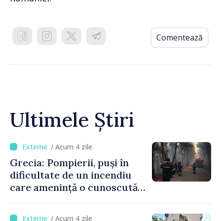
Comentează
Ultimele Știri
/ Acum 4 zile
Grecia: Pompierii, puși în
dificultate de un incendiu
care amenință o cunoscută
stațiune estivală
/ Acum 4 zile