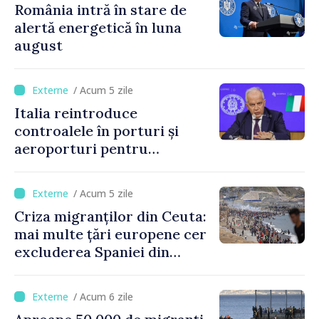
România intră în stare de
alertă energetică în luna
august
/ Acum 5 zile
Italia reintroduce
controalele în porturi și
aeroporturi pentru
legăturile cu Spania, în urma
crizei migranților din Ceuta
/ Acum 5 zile
Criza migranților din Ceuta:
mai multe țări europene cer
excluderea Spaniei din
spațiul Schengen
/ Acum 6 zile