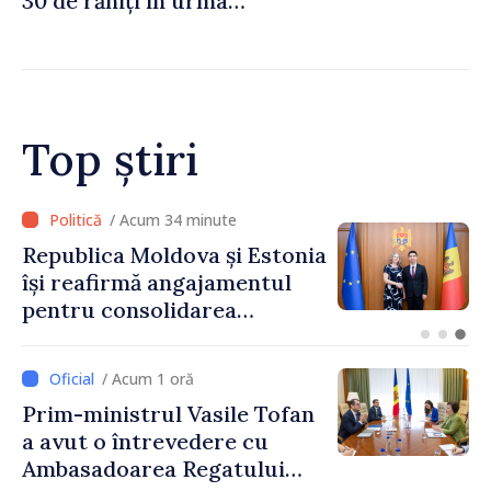
30 de răniți în urma
bombardamentelor rusești
Top știri
/ Acum 28 minute
Poliția îndeamnă șoferii să
respecte regulile de
circulație în contextul
intensificării traficului din
perioada concediilor
/ Acum 1 oră
Prim-ministrul Vasile Tofan
a avut o întrevedere cu
Ambasadoarea Regatului