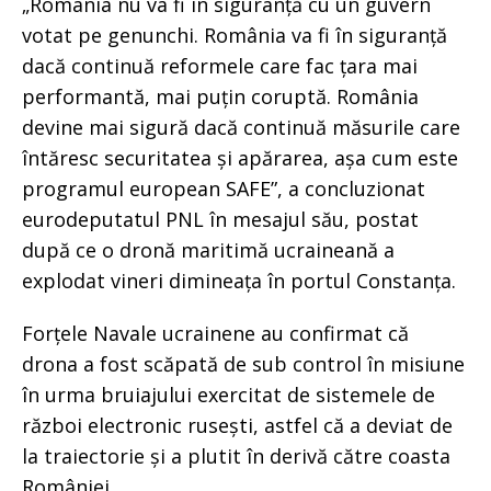
„România nu va fi în siguranță cu un guvern
votat pe genunchi. România va fi în siguranță
dacă continuă reformele care fac țara mai
performantă, mai puțin coruptă. România
devine mai sigură dacă continuă măsurile care
întăresc securitatea și apărarea, așa cum este
programul european SAFE”, a concluzionat
eurodeputatul PNL în mesajul său, postat
după ce o dronă maritimă ucraineană a
explodat vineri dimineața în portul Constanța.
Forțele Navale ucrainene au confirmat că
drona a fost scăpată de sub control în misiune
în urma bruiajului exercitat de sistemele de
război electronic rusești, astfel că a deviat de
la traiectorie și a plutit în derivă către coasta
României.