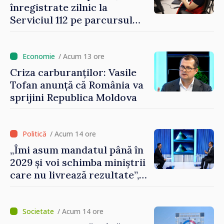
înregistrate zilnic la
Serviciul 112 pe parcursul
lunii iulie. Cei mai mulți
cetățeni au solicitat
ambulanța
/ Acum 13 ore
Criza carburanților: Vasile
Tofan anunță că România va
sprijini Republica Moldova
/ Acum 14 ore
„Îmi asum mandatul până în
2029 și voi schimba miniștrii
care nu livrează rezultate”,
declară premierul Vasile
Tofan
/ Acum 14 ore