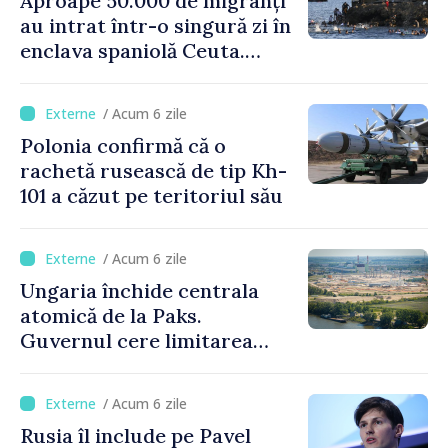
Aproape 50.000 de migranți
au intrat într-o singură zi în
enclava spaniolă Ceuta.
Italia evocă suspendarea
Schengen cu Spania
/ Acum 6 zile
Polonia confirmă că o
rachetă rusească de tip Kh-
101 a căzut pe teritoriul său
/ Acum 6 zile
Ungaria închide centrala
atomică de la Paks.
Guvernul cere limitarea
consumului de energie
/ Acum 6 zile
Rusia îl include pe Pavel