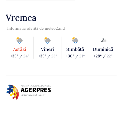
Vremea
Informația oferită de
meteo2.md
Astăzi
Vineri
Sîmbătă
Duminică
+35° /
24°
+35° /
23°
+30° /
21°
+28° /
22°