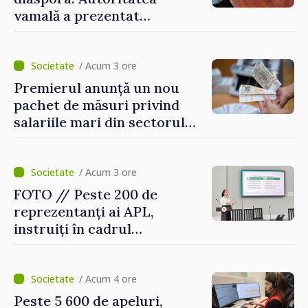
vamală a prezentat
facilitățile oferite la
revenirea în țară
/ Acum 3 ore
Premierul anunță un nou
pachet de măsuri privind
salariile mari din sectorul
public
/ Acum 3 ore
FOTO // Peste 200 de
reprezentanți ai APL,
instruiți în cadrul
Platformelor Locale de
Mediu privind aplicarea a
două regulamente din
/ Acum 4 ore
domeniu
Peste 5 600 de apeluri,