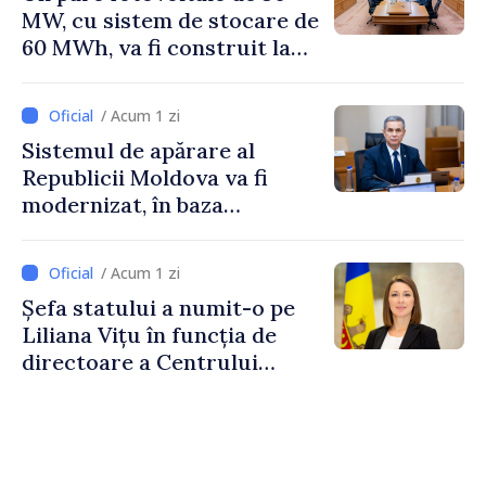
MW, cu sistem de stocare de
60 MWh, va fi construit la
Vadul lui Vodă
/ Acum 1 zi
Sistemul de apărare al
Republicii Moldova va fi
modernizat, în baza
Programului de
implementare a Strategiei
/ Acum 1 zi
Naționale de Apărare
Șefa statului a numit-o pe
Liliana Vițu în funcția de
directoare a Centrului
pentru Comunicare
Strategică și Contracarare a
Dezinformării