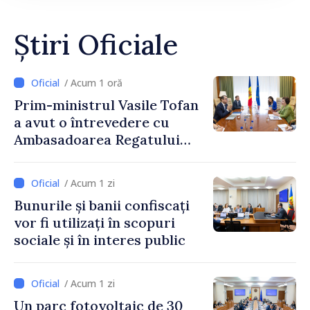
Știri Oficiale
/ Acum 1 oră
Prim-ministrul Vasile Tofan
a avut o întrevedere cu
Ambasadoarea Regatului
Unit al Marii Britanii și
Irlandei de Nord, Fern
/ Acum 1 zi
Horine
Bunurile și banii confiscați
vor fi utilizați în scopuri
sociale și în interes public
/ Acum 1 zi
Un parc fotovoltaic de 30