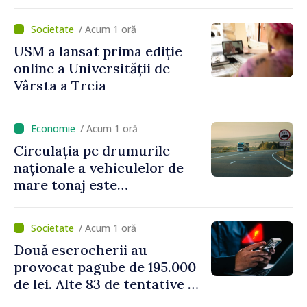
Unit al Marii Britanii și
Irlandei de Nord, Fern
/ Acum 1 oră
Horine
USM a lansat prima ediție
online a Universității de
Vârsta a Treia
/ Acum 1 oră
Circulația pe drumurile
naționale a vehiculelor de
mare tonaj este
restricționată pe timp de
caniculă
/ Acum 1 oră
Două escrocherii au
provocat pagube de 195.000
de lei. Alte 83 de tentative au
fost dejucate