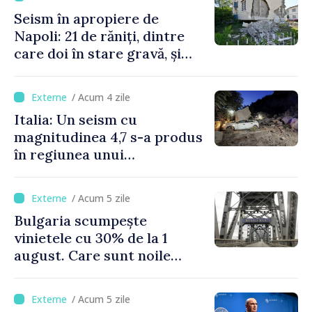
Seism în apropiere de
Napoli: 21 de răniți, dintre
care doi în stare gravă, și
pagube materiale
/ Acum 4 zile
Italia: Un seism cu
magnitudinea 4,7 s-a produs
în regiunea unui
supervulcan din apropiere
de Napoli
/ Acum 5 zile
Bulgaria scumpește
vinietele cu 30% de la 1
august. Care sunt noile
tarife pentru taxa de drum
/ Acum 5 zile