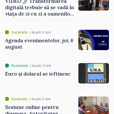
VIDEO // Transformarea
digitală trebuie să se vadă în
viața de zi cu zi a oamenilor
și în modul în care
funcționează economia:
premierul Vasile Tofan, în
/ Acum 3 ore
vizită la AGE
Agenda evenimentelor, joi, 6
august
/ Acum 3 ore
Euro și dolarul se ieftinesc
/ Acum 3 ore
Sesiune online pentru
diaspora. Autoritatea