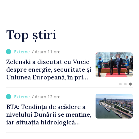
de gimnastică aerobică de la
Oradea
Top știri
/ Acum 6 ore
Bulgaria: Ambasadoarea
Ucrainei, convocată la
Ministerul de Externe în
legătură cu drona prăbușită
/ Acum 12 ore
BTA: Tendința de scădere a
nivelului Dunării se menține,
iar situația hidrologică
rămâne dificilă