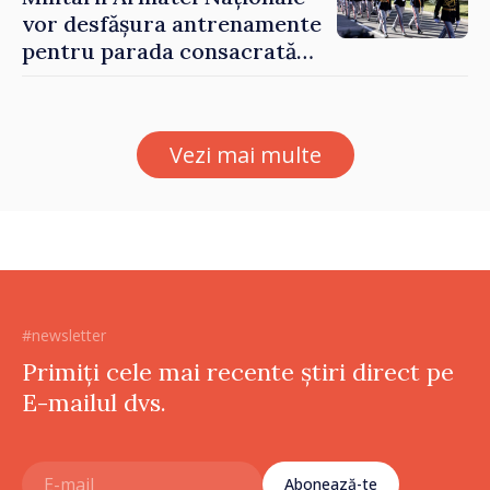
vor desfășura antrenamente
pentru parada consacrată
Zilei Independenței
Vezi mai multe
#newsletter
Primiți cele mai recente știri direct pe
E-mailul dvs.
Abonează-te