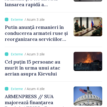
lansarea rapidă a
programului TRIPP
/ Acum 3 zile
Putin anunță remanieri în
conducerea armatei ruse și
reorganizarea serviciilor
logistice
/ Acum 3 zile
Cel puțin 15 persoane au
murit în urma unui atac
aerian asupra Kievului
/ Acum 4 zile
ARMENPRESS // SUA
majorează finanțarea