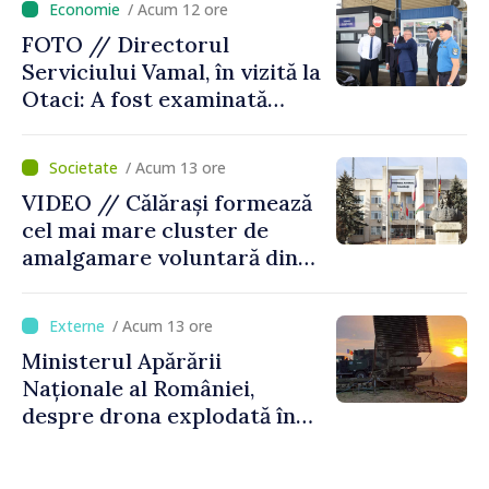
/ Acum 12 ore
FOTO // Directorul
Serviciului Vamal, în vizită la
Otaci: A fost examinată
posibilitatea dotării Zonei de
control vamal cu un scanner
/ Acum 13 ore
performant
VIDEO // Călărași formează
cel mai mare cluster de
amalgamare voluntară din
Republica Moldova. Consiliul
orășenesc a aprobat decizia
/ Acum 13 ore
finală
Ministerul Apărării
Naționale al României,
despre drona explodată în
Bulgaria: „Radarele noastre
nu au detectat niciun