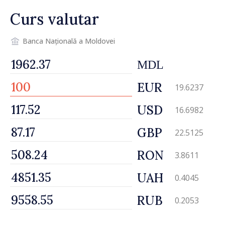
vehicul aerian”
Curs valutar
Banca Națională a Moldovei
MDL
EUR
19.6237
USD
16.6982
GBP
22.5125
RON
3.8611
UAH
0.4045
RUB
0.2053