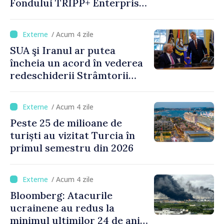
Fondului TRIPP+ Enterprise
pentru Armenia la 402
milioane de dolari
/ Acum 4 zile
SUA şi Iranul ar putea
încheia un acord în vederea
redeschiderii Strâmtorii
Ormuz până miercuri,
anunţă secretarul american
/ Acum 4 zile
al Trezoreriei
Peste 25 de milioane de
turiști au vizitat Turcia în
primul semestru din 2026
/ Acum 4 zile
Bloomberg: Atacurile
ucrainene au redus la
minimul ultimilor 24 de ani