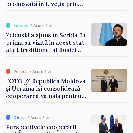
promovată în Elveția prin
turism, investiții și
exporturi
/ Acum 1 zi
Zelenski a ajuns în Serbia, în
prima sa vizită în acest stat
aliat tradițional al Rusiei
după 2022
/ Acum 1 zi
FOTO // Republica Moldova
și Ucraina își consolidează
cooperarea vamală pentru
securizarea frontierei și
integrarea europeană.
Reuniune la Moghiliov-
/ Acum 1 zi
Podolsk
Perspectivele cooperării