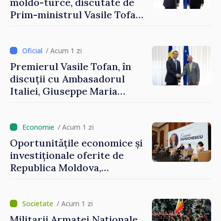
moldo-turce, discutate de
Prim-ministrul Vasile Tofan
și Ambasadorul Turciei,
Uygar Mustafa Sertel
/ Acum 1 zi
Premierul Vasile Tofan, în
discuții cu Ambasadorul
Italiei, Giuseppe Maria
Perricone
/ Acum 1 zi
Oportunitățile economice și
investiționale oferite de
Republica Moldova,
prezentate de vicepremierul
Eugeniu Osmochescu, la
Forumul Diasporei
/ Acum 1 zi
Militarii Armatei Naționale