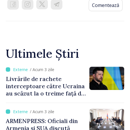
Comentează
Ultimele Știri
/ Acum 3 zile
Livrările de rachete
interceptoare către Ucraina
au scăzut la o treime față de
anul trecut
/ Acum 3 zile
ARMENPRESS: Oficiali din
Armenia și SUA discută