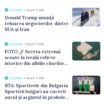
Moldova, Soarele va fi
acoperit în proporție de
/ Acum 5 zile
până la 44%
Donald Trump anunță
reluarea negocierilor dintre
SUA și Iran
/ Acum 5 zile
FOTO // Seceta extremă
scoate la iveală relicve
istorice din albiile râurilor
europene
/ Acum 5 zile
BTA: Sportivele din Bulgaria
Sportivii bulgari au cucerit
aurul și argintul în probele
de juniori la Cupa Mondială