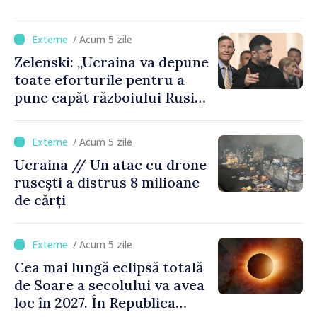
procesarea petrolului în
Rusia
/ Acum 5 zile
Zelenski: „Ucraina va depune
toate eforturile pentru a
pune capăt războiului Rusiei
înainte de iarnă”
/ Acum 5 zile
Ucraina // Un atac cu drone
rusești a distrus 8 milioane
de cărți
/ Acum 5 zile
Cea mai lungă eclipsă totală
de Soare a secolului va avea
loc în 2027. În Republica