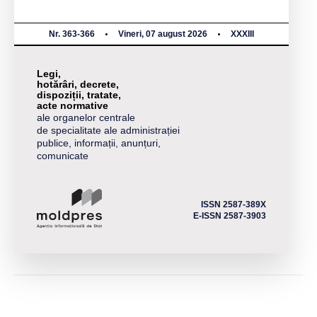
Nr. 363-366
Vineri, 07 august 2026
XXXIII
Legi,
hotărâri, decrete,
dispoziții, tratate,
acte normative
ale organelor centrale
de specialitate ale administrației
publice, informații, anunțuri,
comunicate
ISSN 2587-389X
E-ISSN 2587-3903