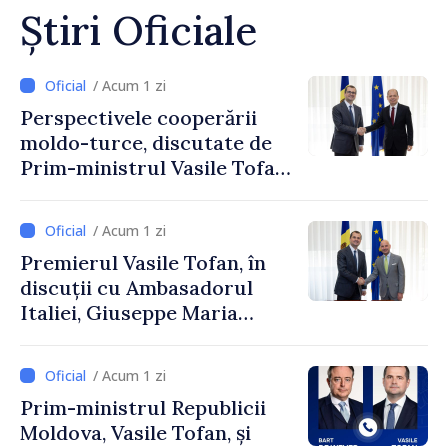
Știri Oficiale
/ Acum 1 zi
Perspectivele cooperării
moldo-turce, discutate de
Prim-ministrul Vasile Tofan
și Ambasadorul Turciei,
Uygar Mustafa Sertel
/ Acum 1 zi
Premierul Vasile Tofan, în
discuții cu Ambasadorul
Italiei, Giuseppe Maria
Perricone
/ Acum 1 zi
Prim-ministrul Republicii
Moldova, Vasile Tofan, și