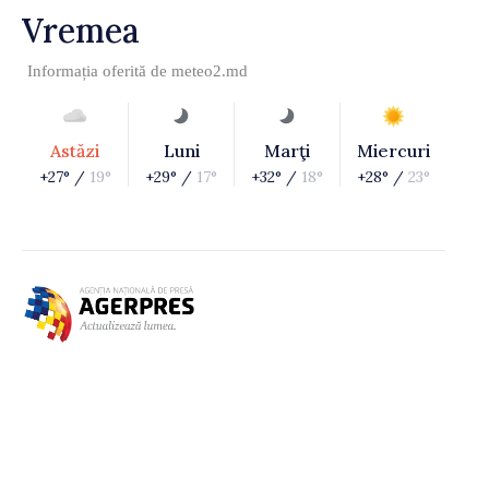
Vremea
Informația oferită de
meteo2.md
Astăzi
Luni
Marţi
Miercuri
+27° /
19°
+29° /
17°
+32° /
18°
+28° /
23°