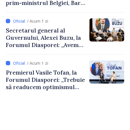
prim-ministrul Belgiei, Bart
De Wever, au discutat
despre parcursul european
/ Acum 1 zi
al Republicii Moldova.
Secretarul general al
Guvernului, Alexei Buzu, la
Forumul Diasporei: „Avem
nevoie de fiecare dintre
dumneavoastră pentru a
/ Acum 1 zi
construi comunități mai
Premierul Vasile Tofan, la
puternice”
Forumul Diasporei: „Trebuie
să readucem optimismul
oamenilor și încrederea că
Republica Moldova merge în
direcția corectă”