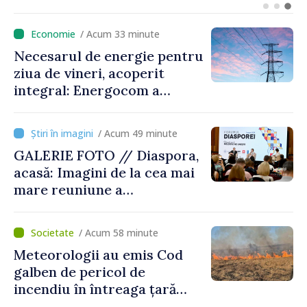
contribui la dezvoltarea
registrului naval național
/ Acum 33 minute
Necesarul de energie pentru
ziua de vineri, acoperit
integral: Energocom a
rezervat volumele
/ Acum 49 minute
GALERIE FOTO // Diaspora,
acasă: Imagini de la cea mai
mare reuniune a
moldovenilor de peste
hotare
/ Acum 58 minute
Meteorologii au emis Cod
galben de pericol de
incendiu în întreaga țară
până pe 14 august