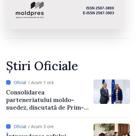
ISSN 2587-389X
E-ISSN 2587-3903
Știri Oficiale
/ Acum 1 oră
Consolidarea
parteneriatului moldo-
suedez, discutată de Prim-
ministrul Vasile Tofan și
Ambasadoarea Suediei,
/ Acum 3 ore
Petra Lärke