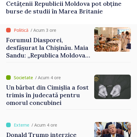
Cetățenii Republicii Moldova pot obține
burse de studii în Marea Britanie
/ Acum 3 ore
Forumul Diasporei,
desfășurat la Chișinău. Maia
Sandu: „Republica Moldova
avansează cu viteză spre UE,
iar diaspora poate juca un
rol important în promovarea
/ Acum 4 ore
și susținerea acestui
Un bărbat din Cimișlia a fost
parcurs”
trimis în judecată pentru
omorul concubinei
/ Acum 4 ore
Donald Trump interzice