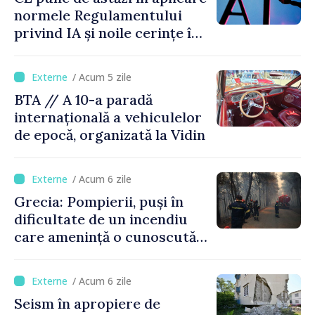
normele Regulamentului
privind IA și noile cerințe în
materie de transparență
/ Acum 5 zile
BTA // A 10-a paradă
internațională a vehiculelor
de epocă, organizată la Vidin
/ Acum 6 zile
Grecia: Pompierii, puși în
dificultate de un incendiu
care amenință o cunoscută
stațiune estivală
/ Acum 6 zile
Seism în apropiere de