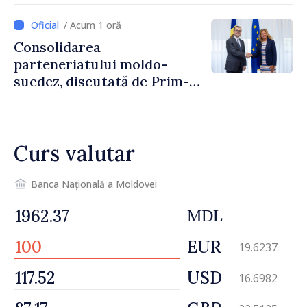
/ Acum 1 oră
Consolidarea
parteneriatului moldo-
suedez, discutată de Prim-
ministrul Vasile Tofan și
Ambasadoarea Suediei,
Petra Lärke
Curs valutar
Banca Națională a Moldovei
MDL
EUR
19.6237
USD
16.6982