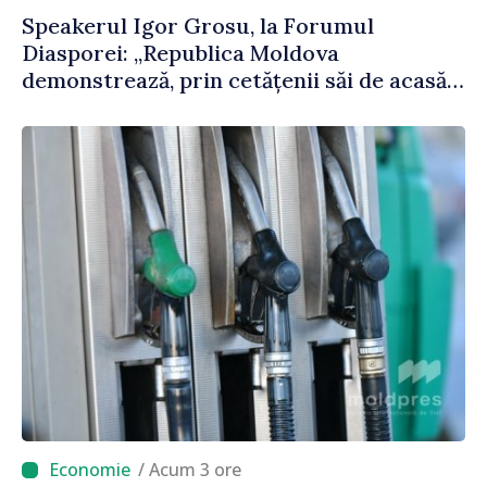
Speakerul Igor Grosu, la Forumul
Diasporei: „Republica Moldova
demonstrează, prin cetățenii săi de acasă
și de peste hotare, că merită să devină
parte a marii familii europene”
/ Acum 3 ore