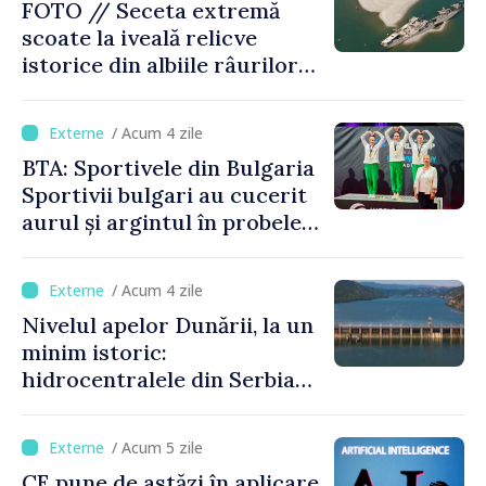
FOTO // Seceta extremă
scoate la iveală relicve
istorice din albiile râurilor
europene
/ Acum 4 zile
BTA: Sportivele din Bulgaria
Sportivii bulgari au cucerit
aurul și argintul în probele
de juniori la Cupa Mondială
de gimnastică aerobică de la
/ Acum 4 zile
Oradea
Nivelul apelor Dunării, la un
minim istoric:
hidrocentralele din Serbia
funcționează la 20% din
capacitate
/ Acum 5 zile
CE pune de astăzi în aplicare