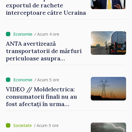
exportul de rachete
interceptoare către Ucraina
/ Acum 4 ore
ANTA avertizează
transportatorii de mărfuri
periculoase asupra
riscurilor sporite pe timp de
caniculă
/ Acum 5 ore
VIDEO // Moldelectrica:
consumatorii finali nu au
fost afectați în urma
avarierii Liniei Bălți–
Dnestrovsk. Lucrările de
reparație vor fi efectuate în
/ Acum 5 ore