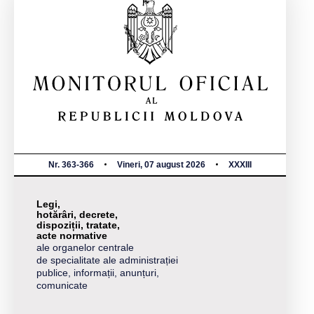
Nr. 363-366
Vineri, 07 august 2026
XXXIII
Legi,
hotărâri, decrete,
dispoziții, tratate,
acte normative
ale organelor centrale
de specialitate ale administrației
publice, informații, anunțuri,
comunicate