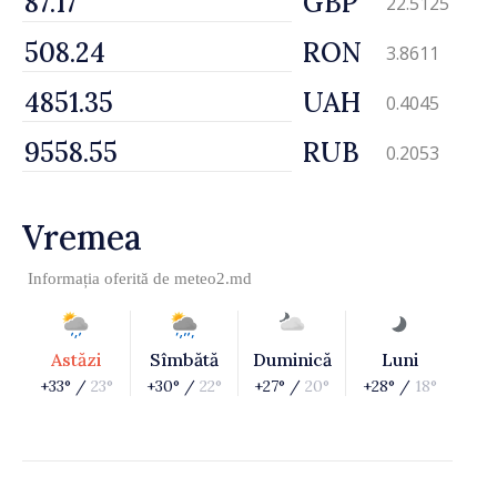
GBP
22.5125
RON
3.8611
UAH
0.4045
RUB
0.2053
Vremea
Informația oferită de
meteo2.md
Astăzi
Sîmbătă
Duminică
Luni
+33° /
23°
+30° /
22°
+27° /
20°
+28° /
18°