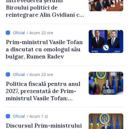
Întrevederea șefului
Biroului politici de
reintegrare Alin Gvidiani cu
reprezentanții Misiunii
Comitetului Internațional al
/ Acum 22 ore
Crucii Roșii în Moldova
Prim-ministrul Vasile Tofan
a discutat cu omologul său
bulgar, Rumen Radev
/ Acum 23 ore
Politica fiscală pentru anul
2027, prezentată de Prim-
ministrul Vasile Tofan:
Reducerea poverii pe muncă,
stimularea investițiilor și o
/ Acum 1 zi
taxare mai echitabilă
Discursul Prim-ministrului