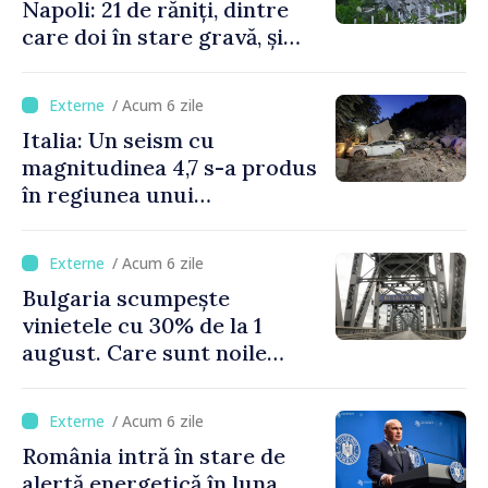
Napoli: 21 de răniți, dintre
care doi în stare gravă, și
pagube materiale
/ Acum 6 zile
Italia: Un seism cu
magnitudinea 4,7 s-a produs
în regiunea unui
supervulcan din apropiere
de Napoli
/ Acum 6 zile
Bulgaria scumpește
vinietele cu 30% de la 1
august. Care sunt noile
tarife pentru taxa de drum
/ Acum 6 zile
România intră în stare de
alertă energetică în luna