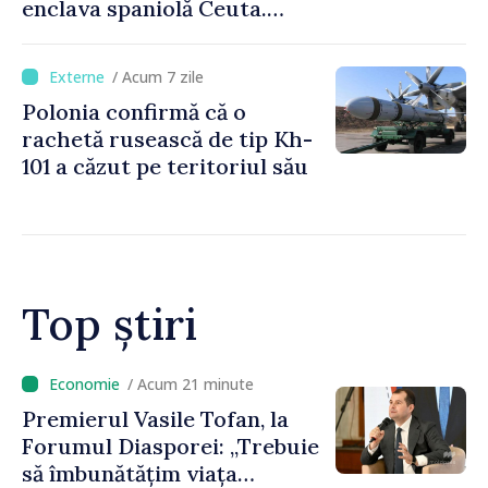
enclava spaniolă Ceuta.
Italia evocă suspendarea
Schengen cu Spania
/ Acum 7 zile
Polonia confirmă că o
rachetă rusească de tip Kh-
101 a căzut pe teritoriul său
Top știri
/ Acum 4 minute
Un specialist din diaspora își
propune să revină în
Republica Moldova pentru a