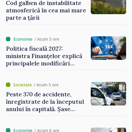
regim prioritar
Cod galben de instabilitate
atmosferică în cea mai mare
parte a țării
/ Acum 5 ore
Politica fiscală 2027:
ministra Finanțelor explică
principalele modificări
privind impozitul pe
bunurile imobiliare, taxele
locale și rutiere
/ Acum 5 ore
Peste 370 de accidente,
înregistrate de la începutul
anului în capitală. Șase
persoane și-au pierdut viața
/ Acum 6 ore