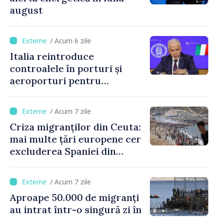
august
/ Acum 6 zile
Italia reintroduce
controalele în porturi și
aeroporturi pentru
legăturile cu Spania, în urma
crizei migranților din Ceuta
/ Acum 7 zile
Criza migranților din Ceuta:
mai multe țări europene cer
excluderea Spaniei din
spațiul Schengen
/ Acum 7 zile
Aproape 50.000 de migranți
au intrat într-o singură zi în