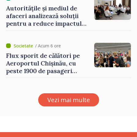
Autoritățile și mediul de
afaceri analizează soluții
pentru a reduce impactul
provocărilor energetice
asupra economiei
/ Acum 6 ore
Flux sporit de călători pe
Aeroportul Chișinău, cu
peste 1900 de pasageri
deserviți pe oră în perioada
de vârf a concediilor
Vezi mai multe