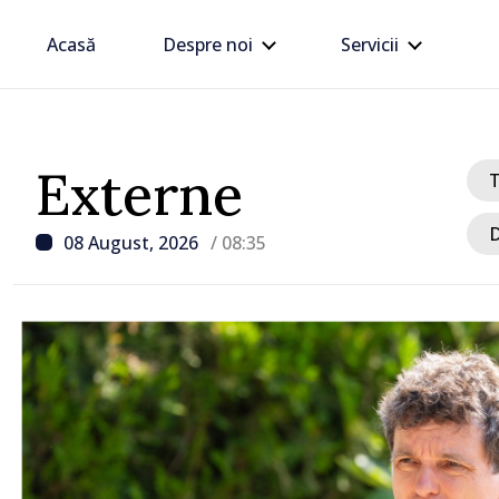
Acasă
Despre noi
Servicii
Externe
D
08 August, 2026
/ 08:35
/ Acum 11 ore
Zelenski a ajuns în Serbi
sa vizită în acest stat ali
tradițional al Rusiei du