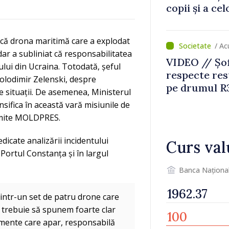
copii și a ce
temporară d
că drona maritimă care a explodat
/ A
ar a subliniat că responsabilitatea
VIDEO // Șof
ului din Ucraina. Totodată, șeful
respecte rest
Volodimir Zelenski, despre
pe drumul R3
e situații. De asemenea, Ministerul
lucrări de re
nsifica în această vară misiunile de
nsmite MOLDPRES.
edicate analizării incidentului
Curs val
Portul Constanța și în largul
Banca Naționa
intr-un set de patru drone care
să trebuie să spunem foarte clar
imente care apar, responsabilă