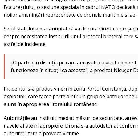
Bucureștiului, o sesiune specială în cadrul NATO dedicată s
noilor amenințări reprezentate de dronele maritime și aer
Șeful statului a mai anunțat că va discuta direct cu președi
despre necesitatea instituirii unui protocol bilateral car
astfel de incidente.
„O parte din discuția pe care am avut-o a vizat element
funcționeze în situații ca aceasta”, a precizat Nicușor D
Incidentul s-a produs vineri în zona Portul Constanța, dup
explozibil, care făcea parte dintr-un grup de patru drone u
ajuns în apropierea litoralului românesc.
Autoritățile au instituit imediat măsuri de securitate, au e
navele aflate în apropiere. Drona s-a autodetonat conform
autorități, fără a provoca victime.