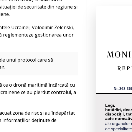
ituației de securitate din regiune și
iene.
ntele Ucrainei, Volodimir Zelenski,
e să reglementeze gestionarea unor
ele unui protocol care să
an.
ă ce o dronă maritimă încărcată cu
Nr. 363-36
crainene ce au pierdut controlul, a
Legi,
hotărâri, decr
vacuat zona de risc și au îndepărtat
dispoziții, tra
acte normati
 informațiilor deținute de
ale organelor 
de specialitate