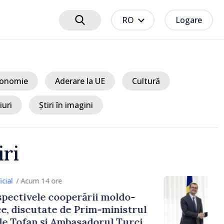
RO
Logare
onomie
Aderare la UE
Cultură
iuri
Știri în imagini
iri
14 ore
e cooperării moldo-
tate de Prim-ministrul
 și Ambasadorul Turciei,