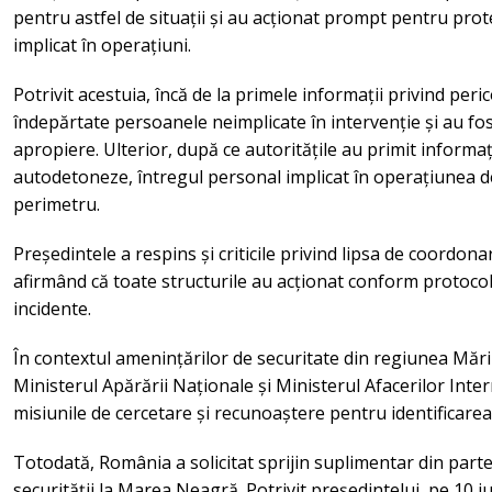
pentru astfel de situații și au acționat prompt pentru prot
implicat în operațiuni.
Potrivit acestuia, încă de la primele informații privind peric
îndepărtate persoanele neimplicate în intervenție și au fos
apropiere. Ulterior, după ce autoritățile au primit informa
autodetoneze, întregul personal implicat în operațiunea de
perimetru.
Președintele a respins și criticile privind lipsa de coordonare
afirmând că toate structurile au acționat conform protocol
incidente.
În contextul amenințărilor de securitate din regiunea Măr
Ministerul Apărării Naționale și Ministerul Afacerilor Inter
misiunile de cercetare și recunoaștere pentru identificarea
Totodată, România a solicitat sprijin suplimentar din pa
securității la Marea Neagră. Potrivit președintelui, pe 10 iu