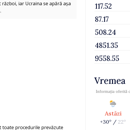
t război, iar Ucraina se apără așa
.
Vremea
Informația oferită
Astăzi
+30° /
22°
t toate procedurile prevăzute