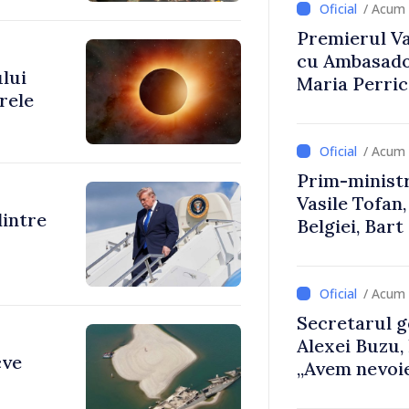
/ Acum 
Premierul Vas
cu Ambasador
ului
Maria Perri
rele
/ Acum 
Prim-ministr
Vasile Tofan,
dintre
Belgiei, Bar
despre parcu
Republicii M
/ Acum 
Secretarul g
Alexei Buzu,
cve
„Avem nevoie
dumneavoast