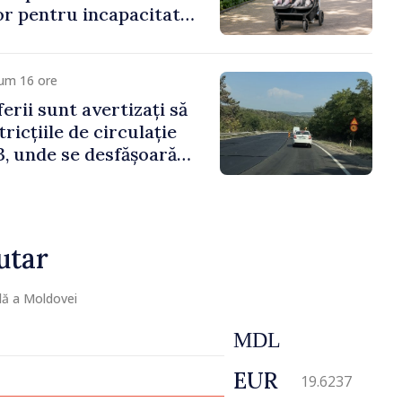
lor pentru incapacitate
e muncă
cum 16 ore
erii sunt avertizați să
ricțiile de circulație
, unde se desfășoară
parație
utar
lă a Moldovei
MDL
EUR
19.6237