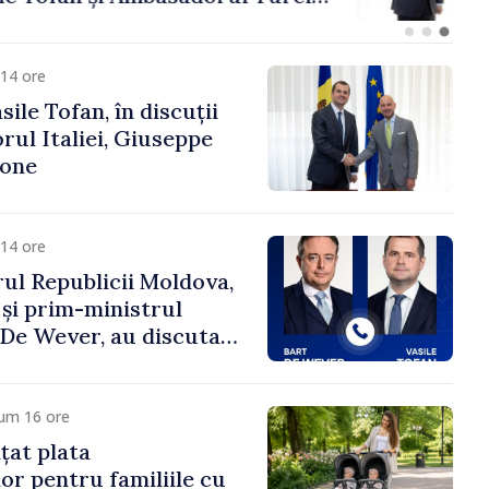
fa Sertel
14 ore
ile Tofan, în discuții
ul Italiei, Giuseppe
cone
14 ore
ul Republicii Moldova,
 și prim-ministrul
t De Wever, au discutat
rsul european al
oldova.
cum 16 ore
țat plata
or pentru familiile cu