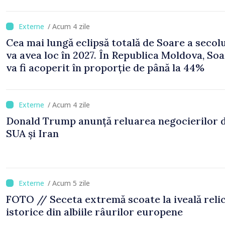
/ Acum 4 zile
Cea mai lungă eclipsă totală de Soare a secol
va avea loc în 2027. În Republica Moldova, Soa
va fi acoperit în proporție de până la 44%
/ Acum 4 zile
Donald Trump anunță reluarea negocierilor 
SUA și Iran
/ Acum 5 zile
FOTO // Seceta extremă scoate la iveală reli
istorice din albiile râurilor europene