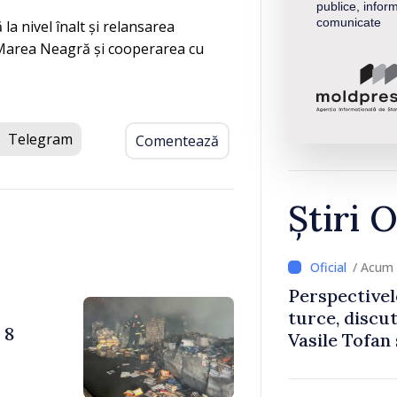
publice, inform
comunicate
la nivel înalt și relansarea
a Marea Neagră și cooperarea cu
Telegram
Comentează
Știri O
/ Acum 
Perspectivel
turce, discu
 8
Vasile Tofan
Uygar Musta