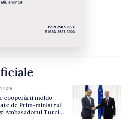
ații, anunțuri,
ISSN 2587-389X
E-ISSN 2587-3903
ficiale
14 ore
e cooperării moldo-
tate de Prim-ministrul
 și Ambasadorul Turciei,
fa Sertel