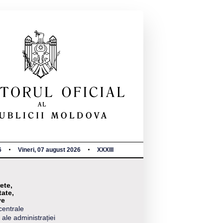
6
Vineri, 07 august 2026
XXXIII
ete,
tate,
ve
centrale
 ale administrației