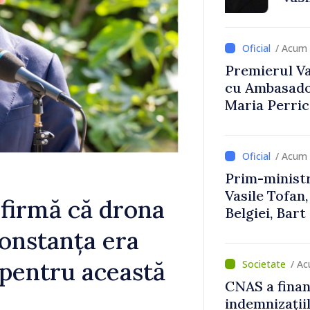
Uygar Musta
/ Acum 
Premierul Vas
cu Ambasador
Maria Perri
/ Acum 
Prim-ministr
Vasile Tofan,
firmă că drona
Belgiei, Bar
despre parcu
Constanța era
Republicii M
 pentru această
/ A
CNAS a finan
indemnizațiil