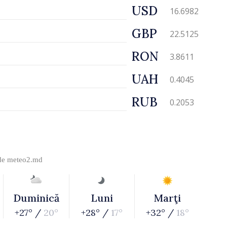
USD
16.6982
GBP
22.5125
RON
3.8611
UAH
0.4045
RUB
0.2053
 de
meteo2.md
Duminică
Luni
Marţi
+27° /
20°
+28° /
17°
+32° /
18°