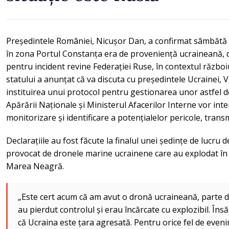
Președintele României, Nicușor Dan, a confirmat sâmbătă 
în zona Portul Constanța era de proveniență ucraineană, d
pentru incident revine Federației Ruse, în contextul război
statului a anunțat că va discuta cu președintele Ucrainei, 
instituirea unui protocol pentru gestionarea unor astfel d
Apărării Naționale și Ministerul Afacerilor Interne vor inte
monitorizare și identificare a potențialelor pericole, tra
Declarațiile au fost făcute la finalul unei ședințe de lucru d
provocat de dronele marine ucrainene care au explodat în 
Marea Neagră.
„Este cert acum că am avut o dronă ucraineană, parte d
au pierdut controlul și erau încărcate cu explozibil. În
că Ucraina este țara agresată. Pentru orice fel de even