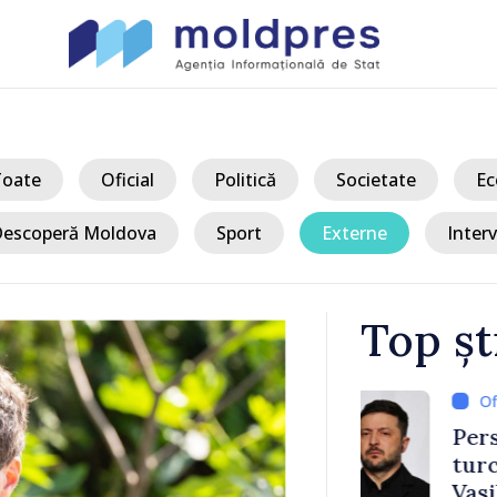
Toate
Oficial
Politică
Societate
Ec
escoperă Moldova
Sport
Externe
Interv
Top șt
/ Acum 
a, în prima
Perspectivel
at
turce, discu
pă 2022
Vasile Tofan