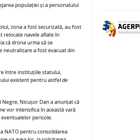
ejarea populației și a personalului
olul, zona a fost securizată, au fost
t relocate navele aflate în
ția că drona urma să se
 neutralizare a fost evacuat din
 între instituțiile statului,
ului existent pentru astfel de
ii Negre, Nicușor Dan a anunțat că
ne vor intensifica în această vară
 eventualelor pericole.
rtea NATO pentru consolidarea
nie va avea loc, la solicitarea