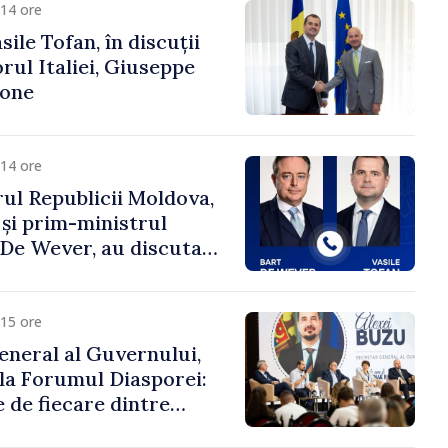
14 ore
ile Tofan, în discuții
ul Italiei, Giuseppe
cone
14 ore
ul Republicii Moldova,
 și prim-ministrul
t De Wever, au discutat
rsul european al
oldova.
15 ore
eneral al Guvernului,
 la Forumul Diasporei:
 de fiecare dintre
ră pentru a construi