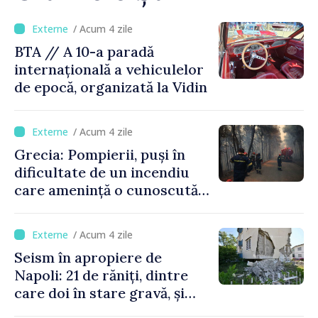
/ Acum 4 zile
BTA // A 10-a paradă
internațională a vehiculelor
de epocă, organizată la Vidin
/ Acum 4 zile
Grecia: Pompierii, puși în
dificultate de un incendiu
care amenință o cunoscută
stațiune estivală
/ Acum 4 zile
Seism în apropiere de
Napoli: 21 de răniți, dintre
care doi în stare gravă, și
pagube materiale