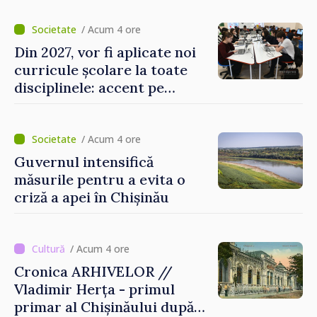
/ Acum 4 ore
Din 2027, vor fi aplicate noi
curricule școlare la toate
disciplinele: accent pe
dezvoltarea gândirii critice
și folosirea cunoștințelor în
situații reale
/ Acum 4 ore
Guvernul intensifică
măsurile pentru a evita o
criză a apei în Chișinău
/ Acum 4 ore
Cronica ARHIVELOR //
Vladimir Herța - primul
primar al Chișinăului după