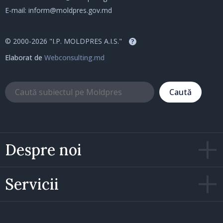
E-mail:
inform@moldpres.gov.md
© 2000-2026 "I.P. MOLDPRES A.I.S."
?
Elaborat de
Webconsulting.md
Caută
Despre noi
Servicii