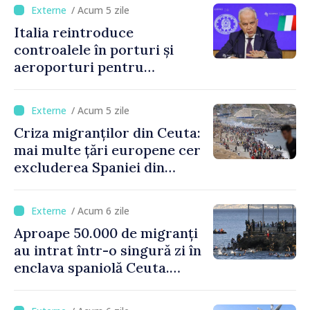
/ Acum 5 zile
Italia reintroduce
controalele în porturi și
aeroporturi pentru
legăturile cu Spania, în urma
crizei migranților din Ceuta
/ Acum 5 zile
Criza migranților din Ceuta:
mai multe țări europene cer
excluderea Spaniei din
spațiul Schengen
/ Acum 6 zile
Aproape 50.000 de migranți
au intrat într-o singură zi în
enclava spaniolă Ceuta.
Italia evocă suspendarea
Schengen cu Spania