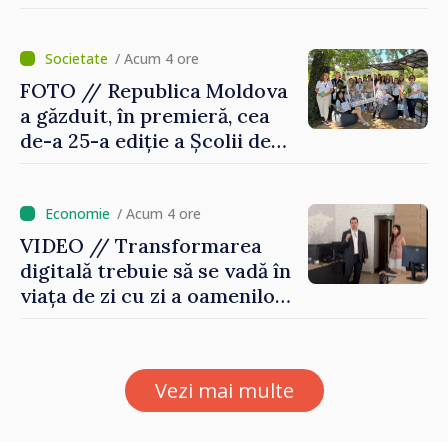
Unirea Basarabiei cu
România
/ Acum 4 ore
FOTO // Republica Moldova
a găzduit, în premieră, cea
de-a 25-a ediție a Școlii de
vară EPSA
/ Acum 4 ore
VIDEO // Transformarea
digitală trebuie să se vadă în
viața de zi cu zi a oamenilor
și în modul în care
funcționează economia:
premierul Vasile Tofan, în
Vezi mai multe
vizită la AGE