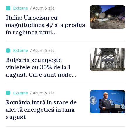
/ Acum 5 zile
Italia: Un seism cu
magnitudinea 4,7 s-a produs
în regiunea unui
supervulcan din apropiere
de Napoli
/ Acum 5 zile
Bulgaria scumpește
vinietele cu 30% de la 1
august. Care sunt noile
tarife pentru taxa de drum
/ Acum 5 zile
România intră în stare de
alertă energetică în luna
august