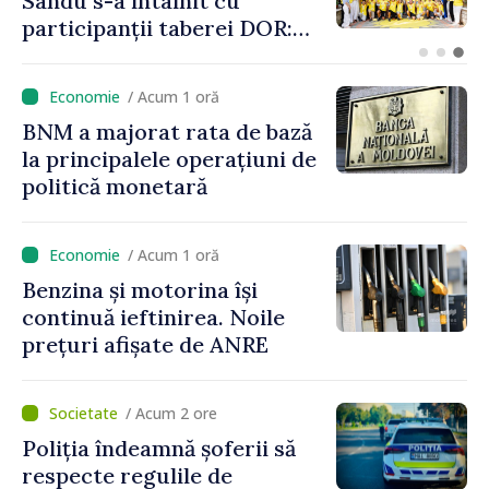
Tofan a prezentat
principalele prevederi ale
politicii fiscale pentru anul
2027
/ Acum 1 oră
BNM a majorat rata de bază
la principalele operațiuni de
politică monetară
/ Acum 1 oră
Benzina și motorina își
continuă ieftinirea. Noile
prețuri afișate de ANRE
/ Acum 2 ore
Poliția îndeamnă șoferii să
respecte regulile de