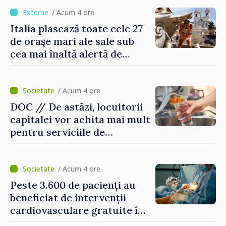
/ Acum 4 ore
Italia plasează toate cele 27
de oraşe mari ale sale sub
cea mai înaltă alertă de
caniculă
/ Acum 4 ore
DOC // De astăzi, locuitorii
capitalei vor achita mai mult
pentru serviciile de
alimentare cu apă și
canalizare
/ Acum 4 ore
Peste 3.600 de pacienți au
beneficiat de intervenții
cardiovasculare gratuite în
prima jumătate a anului