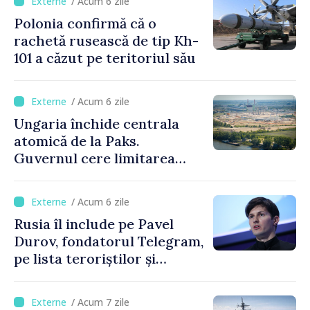
/ Acum 6 zile
Polonia confirmă că o
rachetă rusească de tip Kh-
101 a căzut pe teritoriul său
/ Acum 6 zile
Ungaria închide centrala
atomică de la Paks.
Guvernul cere limitarea
consumului de energie
/ Acum 6 zile
Rusia îl include pe Pavel
Durov, fondatorul Telegram,
pe lista teroriștilor și
extremiștilor
/ Acum 7 zile