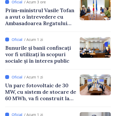
/ Acum 3 ore
Prim-ministrul Vasile Tofan
a avut o întrevedere cu
Ambasadoarea Regatului
Unit al Marii Britanii și
Irlandei de Nord, Fern
/ Acum 1 zi
Horine
Bunurile și banii confiscați
vor fi utilizați în scopuri
sociale și în interes public
/ Acum 1 zi
Un parc fotovoltaic de 30
MW, cu sistem de stocare de
60 MWh, va fi construit la
Vadul lui Vodă
/ Acum 1 zi