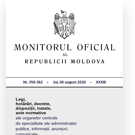
Nr. 359-362
Joi, 06 august 2026
XXXIII
Legi,
hotărâri, decrete,
dispoziții, tratate,
acte normative
ale organelor centrale
de specialitate ale administrației
publice, informații, anunțuri,
comunicate