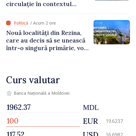
circulație în contextul
intensificării traficului din
perioada concediilor
/ Acum 2 ore
Nouă localități din Rezina,
care au decis să se unească
într-o singură primărie, vor
beneficia de stimulente de
peste 85 de milioane de lei
din partea Guvernului
Curs valutar
Banca Națională a Moldovei
MDL
EUR
19.6237
USD
16.6982