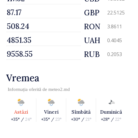
GBP
22.5125
RON
3.8611
UAH
0.4045
RUB
0.2053
Vremea
Informația oferită de
meteo2.md
Astăzi
Vineri
Sîmbătă
Duminică
+35° /
24°
+35° /
23°
+30° /
21°
+28° /
22°