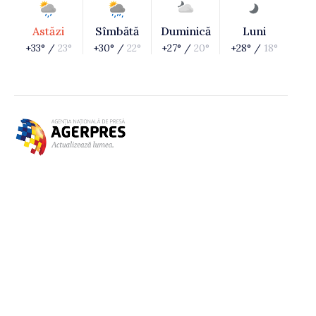
Astăzi
Sîmbătă
Duminică
Luni
+33° /
23°
+30° /
22°
+27° /
20°
+28° /
18°