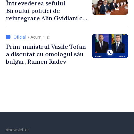
Întrevederea șefului
Biroului politici de
reintegrare Alin Gvidiani cu
reprezentanții Misiunii
Comitetului Internațional al
/ Acum 1 zi
Crucii Roșii în Moldova
Prim-ministrul Vasile Tofan
a discutat cu omologul său
bulgar, Rumen Radev
#newsletter