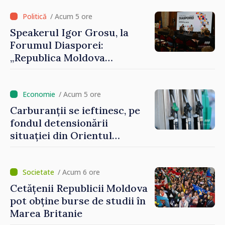
/ Acum 5 ore
Speakerul Igor Grosu, la
Forumul Diasporei:
„Republica Moldova
demonstrează, prin cetățenii
săi de acasă și de peste
hotare, că merită să devină
/ Acum 5 ore
parte a marii familii
Carburanții se ieftinesc, pe
europene”
fondul detensionării
situației din Orientul
Mijlociu
/ Acum 6 ore
Cetățenii Republicii Moldova
pot obține burse de studii în
Marea Britanie