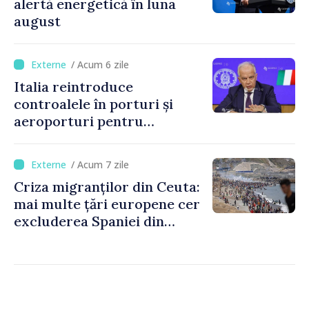
alertă energetică în luna
august
/ Acum 6 zile
Italia reintroduce
controalele în porturi și
aeroporturi pentru
legăturile cu Spania, în urma
crizei migranților din Ceuta
/ Acum 7 zile
Criza migranților din Ceuta:
mai multe țări europene cer
excluderea Spaniei din
spațiul Schengen