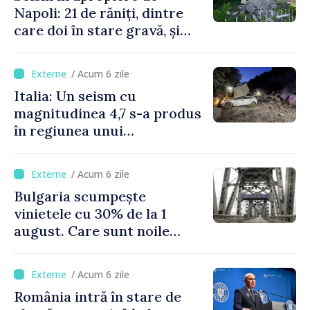
Napoli: 21 de răniți, dintre
care doi în stare gravă, și
pagube materiale
/ Acum 6 zile
Italia: Un seism cu
magnitudinea 4,7 s-a produs
în regiunea unui
supervulcan din apropiere
de Napoli
/ Acum 6 zile
Bulgaria scumpește
vinietele cu 30% de la 1
august. Care sunt noile
tarife pentru taxa de drum
/ Acum 6 zile
România intră în stare de