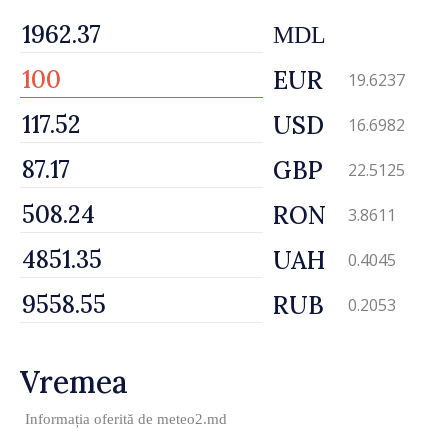
MDL
EUR
19.6237
USD
16.6982
GBP
22.5125
RON
3.8611
UAH
0.4045
RUB
0.2053
Vremea
Informația oferită de
meteo2.md