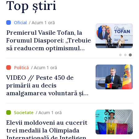
Top știri
/ Acum 1 oră
CNAS a finanțat plata
indemnizațiilor pentru
familiile cu copii și a celor
pentru incapacitate
temporară de muncă
/ Acum 1 oră
VIDEO // Peste 450 de
primării au decis
amalgamarea voluntară și
vor beneficia de fonduri
pentru investiții. Igor
/ Acum 1 oră
Grosu: „Este important să
Elevii moldoveni au cucerit
depășim blocajele și să dăm o
trei medalii la Olimpiada
șansă localităților să se
Internațională de Inteligență