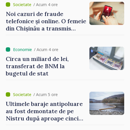
/ Acum 4 ore
Noi cazuri de fraude
telefonice și online. O femeie
din Chișinău a transmis
escrocilor 990 000 de lei
/ Acum 4 ore
Circa un miliard de lei,
transferat de BNM la
bugetul de stat
/ Acum 5 ore
Ultimele baraje antipoluare
au fost demontate de pe
Nistru după aproape cinci
luni de intervenții