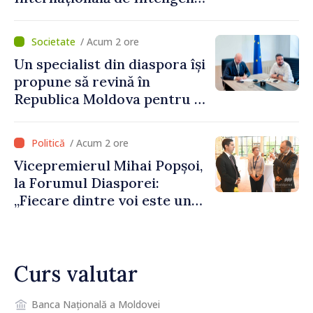
dezvolte”
Artificială
/ Acum 2 ore
Un specialist din diaspora își
propune să revină în
Republica Moldova pentru a
contribui la dezvoltarea
registrului naval național
/ Acum 2 ore
Vicepremierul Mihai Popșoi,
la Forumul Diasporei:
„Fiecare dintre voi este un
ambasador al țării noastre și
contribuie la promovarea
imaginii Republicii Moldova”
Curs valutar
Banca Națională a Moldovei