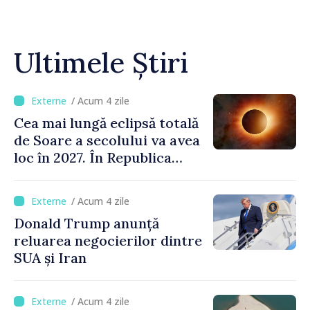
Ultimele Știri
/ Acum 4 zile
Cea mai lungă eclipsă totală
de Soare a secolului va avea
loc în 2027. În Republica
Moldova, Soarele va fi
acoperit în proporție de
/ Acum 4 zile
până la 44%
Donald Trump anunță
reluarea negocierilor dintre
SUA și Iran
/ Acum 4 zile