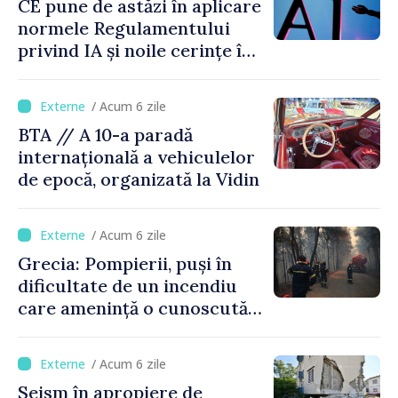
CE pune de astăzi în aplicare
normele Regulamentului
privind IA și noile cerințe în
materie de transparență
/ Acum 6 zile
BTA // A 10-a paradă
internațională a vehiculelor
de epocă, organizată la Vidin
/ Acum 6 zile
Grecia: Pompierii, puși în
dificultate de un incendiu
care amenință o cunoscută
stațiune estivală
/ Acum 6 zile
Seism în apropiere de