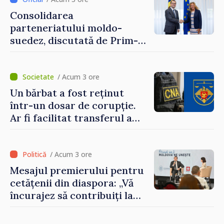
Consolidarea
parteneriatului moldo-
suedez, discutată de Prim-
ministrul Vasile Tofan și
Ambasadoarea Suediei,
Petra Lärke
/ Acum 3 ore
Un bărbat a fost reținut
într-un dosar de corupție.
Ar fi facilitat transferul a
60.000 de dolari prin
portofele electronice
/ Acum 3 ore
Mesajul premierului pentru
cetățenii din diaspora: „Vă
încurajez să contribuiți la
dezvoltarea Republicii
Moldova”