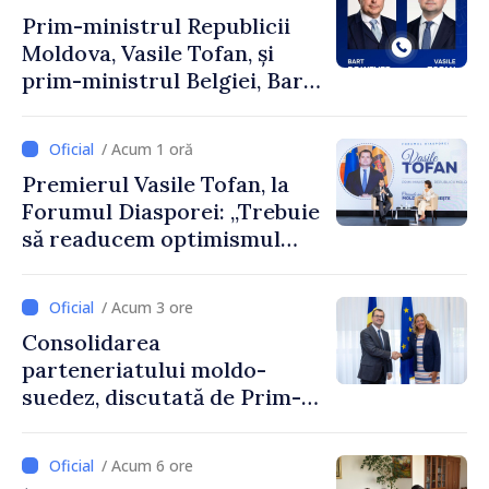
Prim-ministrul Republicii
Moldova, Vasile Tofan, și
prim-ministrul Belgiei, Bart
De Wever, au discutat
despre parcursul european
/ Acum 1 oră
al Republicii Moldova.
Premierul Vasile Tofan, la
Forumul Diasporei: „Trebuie
să readucem optimismul
oamenilor și încrederea că
Republica Moldova merge în
/ Acum 3 ore
direcția corectă”
Consolidarea
parteneriatului moldo-
suedez, discutată de Prim-
ministrul Vasile Tofan și
Ambasadoarea Suediei,
/ Acum 6 ore
Petra Lärke