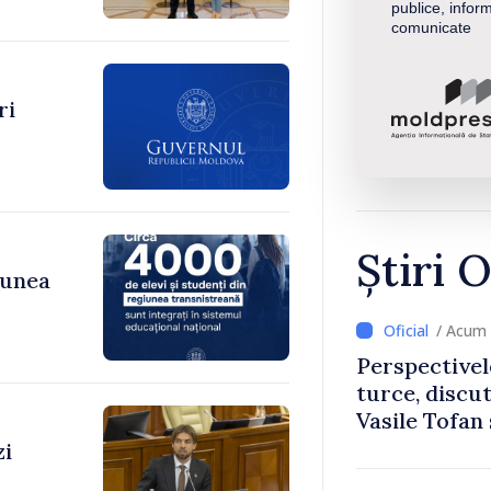
publice, inform
comunicate
ri
Știri O
iunea
/ Acum 
Perspectivel
turce, discu
Vasile Tofan
Uygar Musta
zi