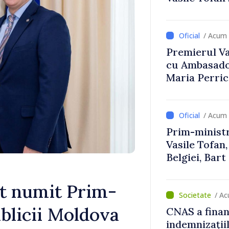
Uygar Musta
/ Acum 
Premierul Vas
cu Ambasador
Maria Perri
/ Acum 
Prim-ministr
Vasile Tofan,
Belgiei, Bar
despre parcu
Republicii M
t numit Prim-
/ A
blicii Moldova
CNAS a finan
indemnizațiil