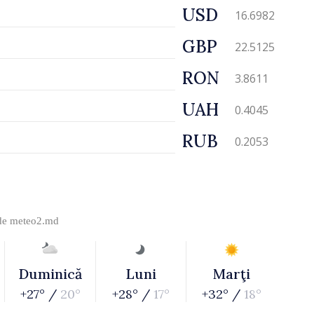
USD
16.6982
GBP
22.5125
RON
3.8611
UAH
0.4045
RUB
0.2053
 de
meteo2.md
Duminică
Luni
Marţi
+27° /
20°
+28° /
17°
+32° /
18°