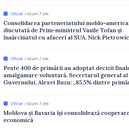
/ Acum 7 zile
Consolidarea parteneriatului moldo-america
discutată de Prim-ministrul Vasile Tofan și
însărcinatul cu afaceri al SUA, Nick Pietrowi
/ Acum 7 zile
Peste 400 de primării au adoptat decizii final
amalgamare voluntară. Secretarul general al
Guvernului, Alexei Buzu: „85,5% dintre primăr
inițiat procesul. Le mulțumim aleșilor locali
pentru că au pus pe primul loc interesul oam
și dezvoltar
/ Acum 7 zile
Moldova și Bavaria își consolidează cooperar
economică