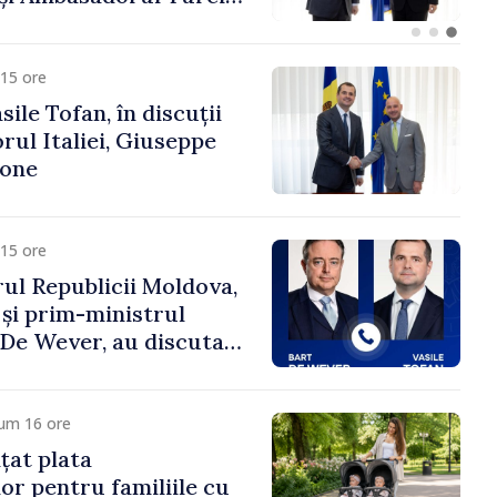
fa Sertel
15 ore
ile Tofan, în discuții
ul Italiei, Giuseppe
cone
15 ore
ul Republicii Moldova,
 și prim-ministrul
t De Wever, au discutat
rsul european al
oldova.
cum 16 ore
țat plata
or pentru familiile cu