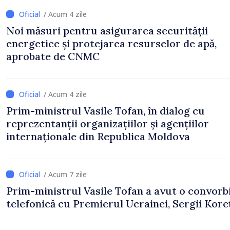
/ Acum 4 zile
Noi măsuri pentru asigurarea securității
energetice și protejarea resurselor de apă,
aprobate de CNMC
/ Acum 4 zile
Prim-ministrul Vasile Tofan, în dialog cu
reprezentanții organizațiilor și agențiilor
internaționale din Republica Moldova
/ Acum 7 zile
Prim-ministrul Vasile Tofan a avut o convorb
telefonică cu Premierul Ucrainei, Sergii Koreț