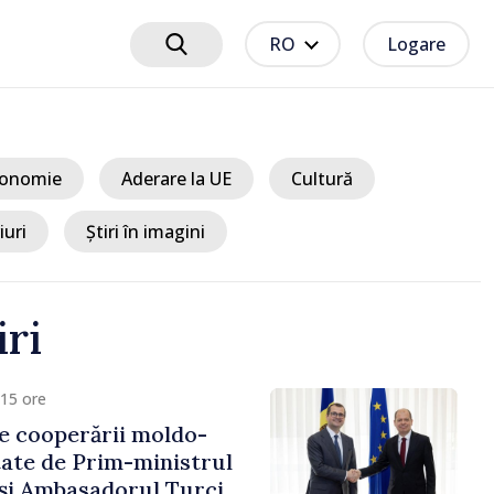
RO
Logare
onomie
Aderare la UE
Cultură
iuri
Știri în imagini
iri
15 ore
e cooperării moldo-
tate de Prim-ministrul
 și Ambasadorul Turciei,