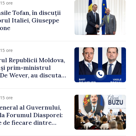
15 ore
ile Tofan, în discuții
ul Italiei, Giuseppe
cone
15 ore
ul Republicii Moldova,
 și prim-ministrul
t De Wever, au discutat
rsul european al
oldova.
15 ore
eneral al Guvernului,
 la Forumul Diasporei:
 de fiecare dintre
ră pentru a construi