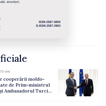
ații, anunțuri,
ISSN 2587-389X
E-ISSN 2587-3903
ficiale
15 ore
e cooperării moldo-
tate de Prim-ministrul
 și Ambasadorul Turciei,
fa Sertel