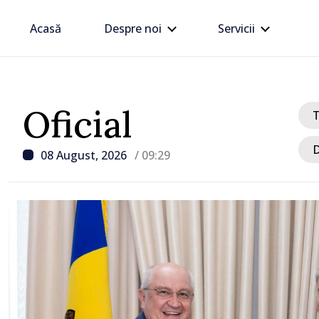
Acasă
Despre noi
Servicii
Oficial
D
08 August, 2026
/ 09:29
/ Acum 12 ore
Zelenski a ajuns în Serbi
sa vizită în acest stat ali
tradițional al Rusiei du