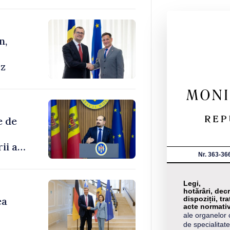
n,
cz
e de
ii au
Nr. 363-36
enilor
Legi,
hotărâri, decr
ea
dispoziții, tra
acte normati
ale organelor 
de specialitate