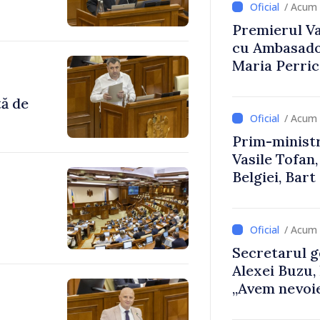
/ Acum 
Premierul Vas
cu Ambasador
Maria Perri
tă de
/ Acum 
Prim-ministr
Vasile Tofan,
Belgiei, Bar
despre parcu
Republicii M
/ Acum 
Secretarul g
Alexei Buzu,
„Avem nevoie
dumneavoast