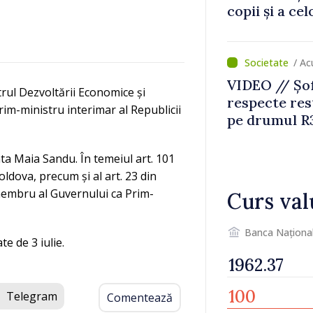
copii și a ce
temporară d
/ A
VIDEO // Șof
trul Dezvoltării Economice și
respecte rest
rim-ministru interimar al Republicii
pe drumul R3
lucrări de re
ta Maia Sandu. În temeiul art. 101
 Moldova, precum și al art. 23 din
 membru al Guvernului ca Prim-
Curs val
Banca Naționa
e de 3 iulie.
Telegram
Comentează