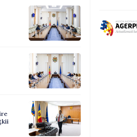
ire
kii