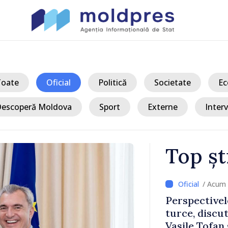
Toate
Oficial
Politică
Societate
Ec
escoperă Moldova
Sport
Externe
Interv
Top șt
/ Acum 
a, în prima
Perspectivel
at
turce, discu
pă 2022
Vasile Tofan