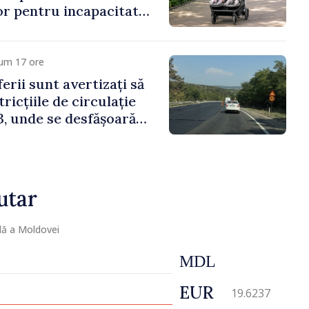
lor pentru incapacitate
e muncă
cum 17 ore
erii sunt avertizați să
ricțiile de circulație
, unde se desfășoară
parație
utar
lă a Moldovei
MDL
EUR
19.6237