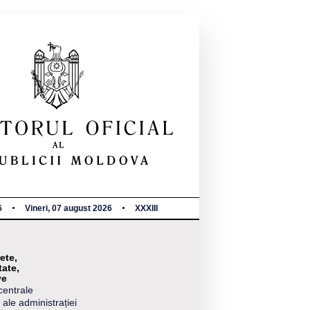
6
Vineri, 07 august 2026
XXXIII
ete,
tate,
ve
centrale
 ale administrației