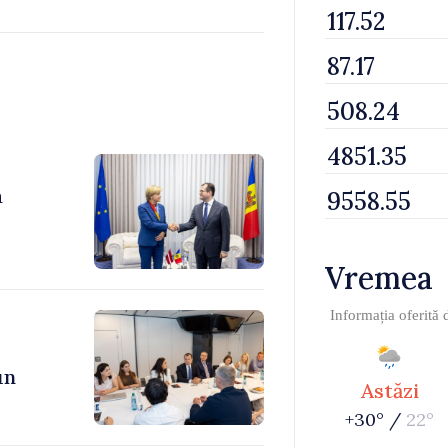
a
Vremea
Informația oferită
un
Astăzi
+30° /
22°