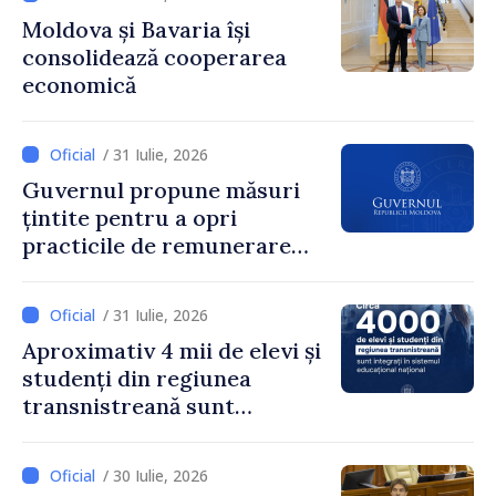
„85,5% dintre primării au
Moldova și Bavaria își
inițiat procesul. Le
consolidează cooperarea
mulțumim aleșilor locali
economică
pentru că au pus pe primul
loc interesul oamenilor și
dezvoltar
/ 31 Iulie, 2026
Guvernul propune măsuri
țintite pentru a opri
practicile de remunerare
exagerată
/ 31 Iulie, 2026
Aproximativ 4 mii de elevi și
studenți din regiunea
transnistreană sunt
integrați în sistemul
educațional național
/ 30 Iulie, 2026