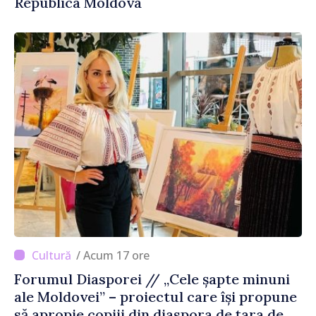
Republica Moldova
/ Acum 17 ore
Forumul Diasporei // „Cele șapte minuni
ale Moldovei” – proiectul care își propune
să apropie copiii din diaspora de țara de