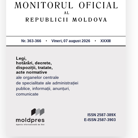
Nr. 363-366
Vineri, 07 august 2026
XXXIII
Legi,
hotărâri, decrete,
dispoziții, tratate,
acte normative
ale organelor centrale
de specialitate ale administrației
publice, informații, anunțuri,
comunicate
ISSN 2587-389X
E-ISSN 2587-3903