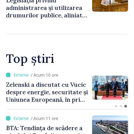
Legislația privind
administrarea și utilizarea
drumurilor publice, aliniată
la standardele UE
Top știri
/ Acum 5 ore
Bulgaria: Ambasadoarea
Ucrainei, convocată la
Ministerul de Externe în
legătură cu drona prăbușită
/ Acum 11 ore
BTA: Tendința de scădere a