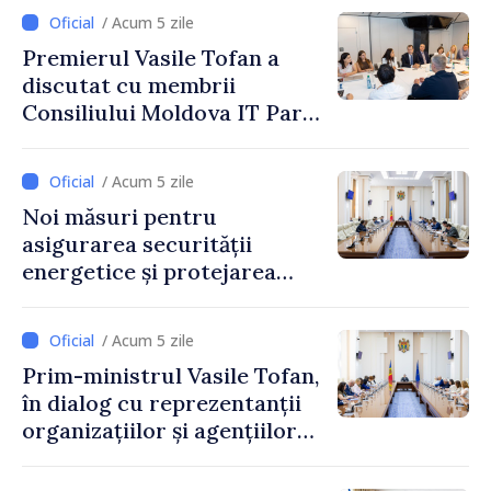
/ Acum 5 zile
Premierul Vasile Tofan a
discutat cu membrii
Consiliului Moldova IT Park:
„Guvernul va fi un aliat al
industriei IT”
/ Acum 5 zile
Noi măsuri pentru
asigurarea securității
energetice și protejarea
resurselor de apă, aprobate
de CNMC
/ Acum 5 zile
Prim-ministrul Vasile Tofan,
în dialog cu reprezentanții
organizațiilor și agențiilor
internaționale din Republica
Moldova