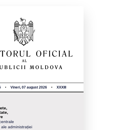
6
Vineri, 07 august 2026
XXXIII
ete,
tate,
ve
centrale
 ale administrației