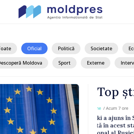
Toate
Oficial
Politică
Societate
Ec
escoperă Moldova
Sport
Externe
Interv
Top șt
/ Acum 
a, în prima
Perspectivel
at
turce, discu
pă 2022
Vasile Tofan