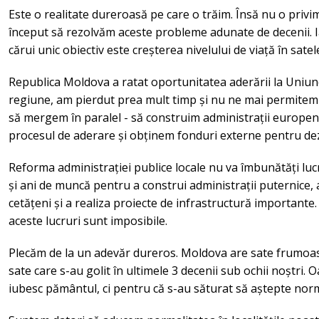
Este o realitate dureroasă pe care o trăim. Însă nu o privim
început să rezolvăm aceste probleme adunate de decenii. 
cărui unic obiectiv este creșterea nivelului de viață în sate
Republica Moldova a ratat oportunitatea aderării la Uniun
regiune, am pierdut prea mult timp și nu ne mai permitem
să mergem în paralel - să construim administrații europen
procesul de aderare și obținem fonduri externe pentru dez
Reforma administrației publice locale nu va îmbunătăți luc
și ani de muncă pentru a construi administrații puternice, 
cetățeni și a realiza proiecte de infrastructură importante
aceste lucruri sunt imposibile.
Plecăm de la un adevăr dureros. Moldova are sate frumoase, 
sate care s-au golit în ultimele 3 decenii sub ochii noștri.
iubesc pământul, ci pentru că s-au săturat să aștepte nor