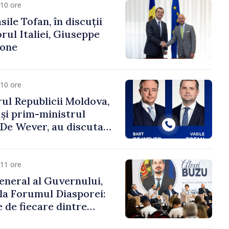
10 ore
ile Tofan, în discuții
ul Italiei, Giuseppe
cone
10 ore
ul Republicii Moldova,
 și prim-ministrul
t De Wever, au discutat
rsul european al
oldova.
11 ore
eneral al Guvernului,
 la Forumul Diasporei:
 de fiecare dintre
ră pentru a construi