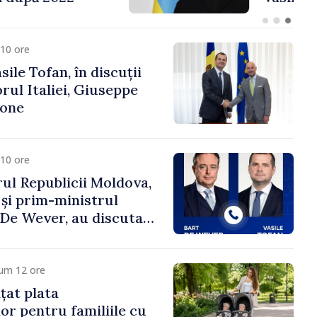
fa Sertel
10 ore
ile Tofan, în discuții
ul Italiei, Giuseppe
cone
10 ore
ul Republicii Moldova,
 și prim-ministrul
t De Wever, au discutat
rsul european al
oldova.
cum 12 ore
țat plata
or pentru familiile cu