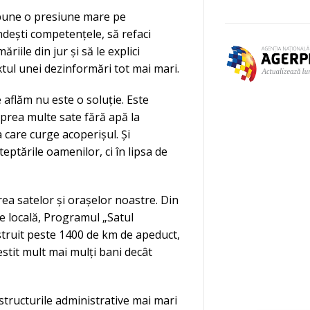
 pune o presiune mare pe
ândești competențele, să refaci
riile din jur și să le explici
extul unei dezinformări tot mai mari.
e aflăm nu este o soluție. Este
 prea multe sate fără apă la
a care curge acoperișul. Și
teptările oamenilor, ci în lipsa de
ea satelor și orașelor noastre. Din
 locală, Programul „Satul
truit peste 1400 de km de apeduct,
estit mult mai mulți bani decât
 structurile administrative mai mari