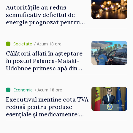
Autoritățile au redus
semnificativ deficitul de
energie prognozat pentru
astăzi
/ Acum 18 ore
Călătorii aflați în așteptare
în postul Palanca-Maiaki-
Udobnoe primesc apă din
partea funcționarilor vamali
și a polițiștilor de frontieră
/ Acum 18 ore
Executivul menține cota TVA
redusă pentru produse
esențiale și medicamente:
„Nu facem reformă fiscală
pe seama consumului de