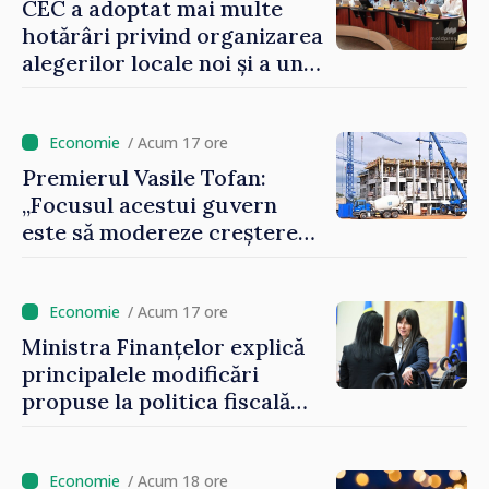
CEC a adoptat mai multe
hotărâri privind organizarea
alegerilor locale noi și a unui
referendum local în satul
Delacău, raionul Anenii Noi
/ Acum 17 ore
Premierul Vasile Tofan:
„Focusul acestui guvern
este să modereze creșterea
prețurilor la imobiliare”
/ Acum 17 ore
Ministra Finanțelor explică
principalele modificări
propuse la politica fiscală
2027 privind impozitul pe
venit
/ Acum 18 ore