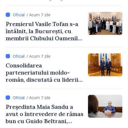
/ Acum 7 zile
Premierul Vasile Tofan s-a
întâlnit, la București, cu
membrii Clubului Oamenilor
de Afaceri Basarabeni
/ Acum 7 zile
Consolidarea
parteneriatului moldo-
român, discutată cu liderii
Parlamentului României
/ Acum 7 zile
Președinta Maia Sandu a
avut o întrevedere de rămas
bun cu Guido Beltrani,