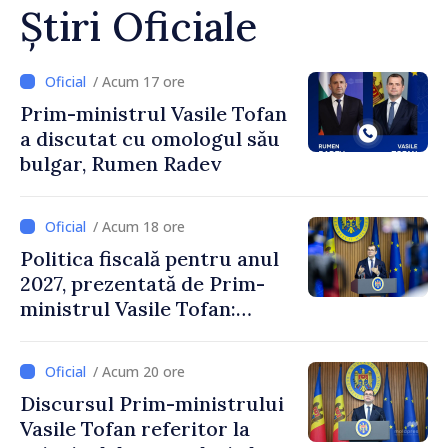
Știri Oficiale
/ Acum 17 ore
Prim-ministrul Vasile Tofan
a discutat cu omologul său
bulgar, Rumen Radev
/ Acum 18 ore
Politica fiscală pentru anul
2027, prezentată de Prim-
ministrul Vasile Tofan:
Reducerea poverii pe muncă,
stimularea investițiilor și o
/ Acum 20 ore
taxare mai echitabilă
Discursul Prim-ministrului
Vasile Tofan referitor la