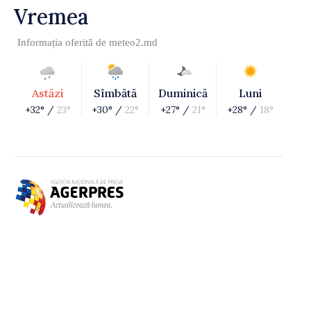
Vremea
Informația oferită de
meteo2.md
Astăzi
Sîmbătă
Duminică
Luni
+32° /
23°
+30° /
22°
+27° /
21°
+28° /
18°