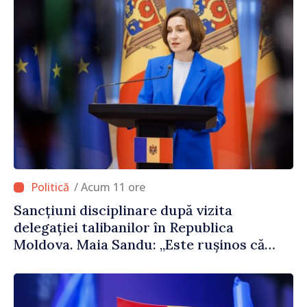
/ Acum 11 ore
Sancțiuni disciplinare după vizita
delegației talibanilor în Republica
Moldova. Maia Sandu: „Este rușinos că
oameni cu funcții înalte nu cunosc
politica statului”