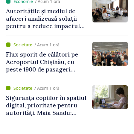
/ Acum 1 oră
Autoritățile și mediul de
afaceri analizează soluții
pentru a reduce impactul
provocărilor energetice
asupra economiei
/ Acum 1 oră
Flux sporit de călători pe
Aeroportul Chișinău, cu
peste 1900 de pasageri
deserviți pe oră în perioada
de vârf a concediilor
/ Acum 1 oră
Siguranța copiilor în spațiul
digital, prioritate pentru
autorități. Maia Sandu:
„Trebuie să creăm
mecanisme care să-i