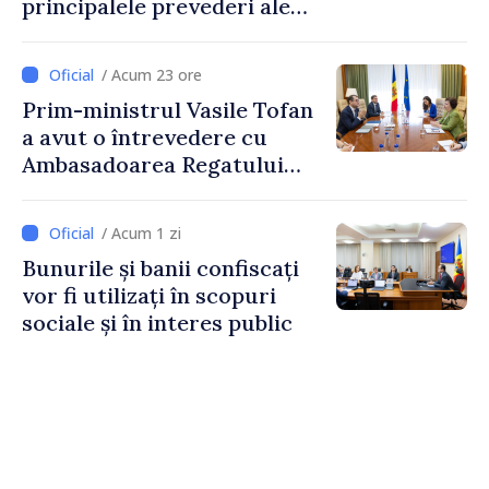
principalele prevederi ale
politicii fiscale pentru anul
2027
/ Acum 23 ore
Prim-ministrul Vasile Tofan
a avut o întrevedere cu
Ambasadoarea Regatului
Unit al Marii Britanii și
Irlandei de Nord, Fern
/ Acum 1 zi
Horine
Bunurile și banii confiscați
vor fi utilizați în scopuri
sociale și în interes public