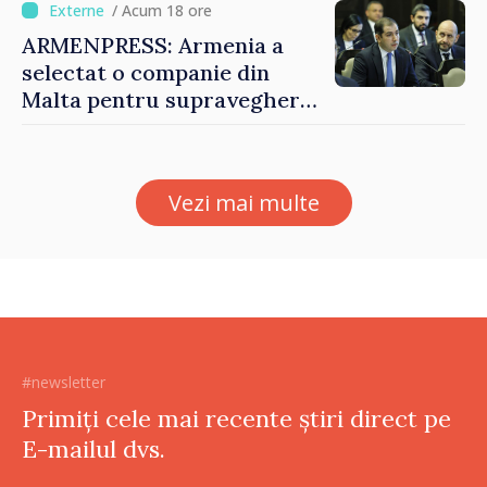
bază al oamenilor”
/ Acum 18 ore
ARMENPRESS: Armenia a
selectat o companie din
Malta pentru supravegherea
sectorului jocurilor de
noroc
Vezi mai multe
#newsletter
Primiți cele mai recente știri direct pe
E-mailul dvs.