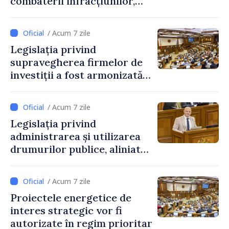
combaterii infracțiunilor,
reglementată de o nouă lege
/ Acum 7 zile
Legislația privind
supravegherea firmelor de
investiții a fost armonizată
cu normele UE
/ Acum 7 zile
Legislația privind
administrarea și utilizarea
drumurilor publice, aliniată
la standardele UE
/ Acum 7 zile
Proiectele energetice de
interes strategic vor fi
autorizate în regim prioritar