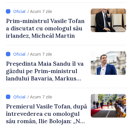
directorul Biroului de
Cooperare al Elveției în
/ Acum 7 zile
Republica Moldova
Prim-ministrul Vasile Tofan
a discutat cu omologul său
irlandez, Micheál Martin
/ Acum 7 zile
Președinta Maia Sandu îl va
găzdui pe Prim-ministrul
landului Bavaria, Markus
Söder
/ Acum 7 zile
Premierul Vasile Tofan, după
întrevederea cu omologul
său român, Ilie Bolojan: „Ne
dorim să transformăm