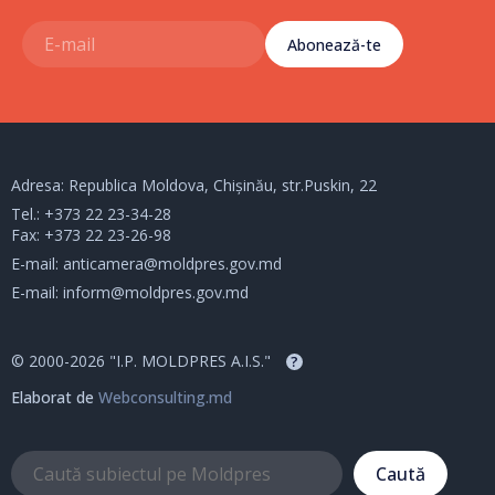
Abonează-te
Adresa: Republica Moldova, Chișinău, str.Puskin, 22
Tel.:
+373 22 23-34-28
Fax: +373 22 23-26-98
E-mail:
anticamera@moldpres.gov.md
E-mail:
inform@moldpres.gov.md
© 2000-2026 "I.P. MOLDPRES A.I.S."
?
Elaborat de
Webconsulting.md
Caută