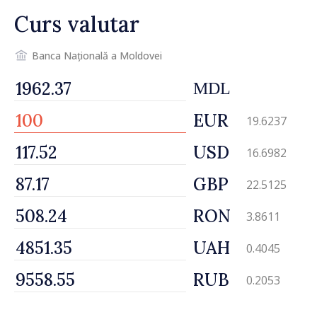
protejeze”
Curs valutar
Banca Națională a Moldovei
MDL
EUR
19.6237
USD
16.6982
GBP
22.5125
RON
3.8611
UAH
0.4045
RUB
0.2053