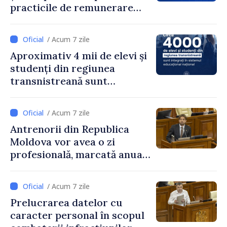
practicile de remunerare
exagerată
/ Acum 7 zile
Aproximativ 4 mii de elevi și
studenți din regiunea
transnistreană sunt
integrați în sistemul
educațional național
/ Acum 7 zile
Antrenorii din Republica
Moldova vor avea o zi
profesională, marcată anual
pe 25 septembrie
/ Acum 7 zile
Prelucrarea datelor cu
caracter personal în scopul