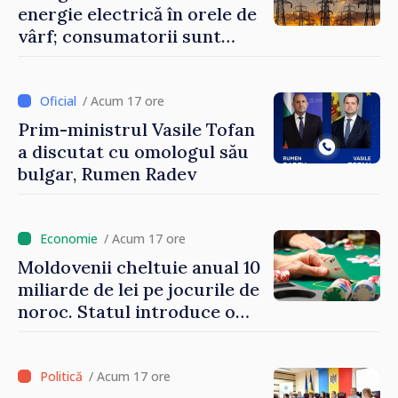
energie electrică în orele de
vârf; consumatorii sunt
îndemnați să economisească
/ Acum 17 ore
Prim-ministrul Vasile Tofan
a discutat cu omologul său
bulgar, Rumen Radev
/ Acum 17 ore
Moldovenii cheltuie anual 10
miliarde de lei pe jocurile de
noroc. Statul introduce o
taxă de 6%, care va aduce
peste 500 de milioane de lei
la buget
/ Acum 17 ore