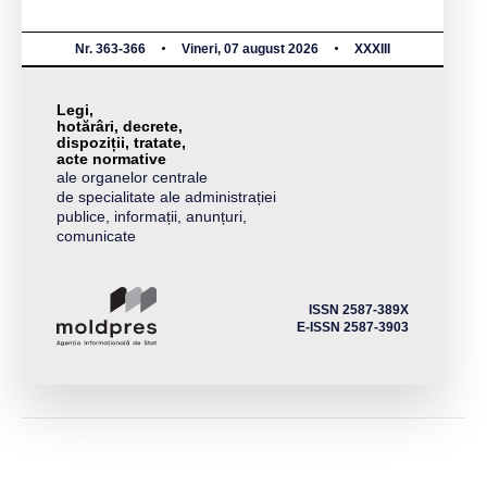
Nr. 363-366
Vineri, 07 august 2026
XXXIII
Legi,
hotărâri, decrete,
dispoziții, tratate,
acte normative
ale organelor centrale
de specialitate ale administrației
publice, informații, anunțuri,
comunicate
ISSN 2587-389X
E-ISSN 2587-3903