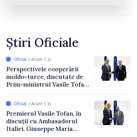
Știri Oficiale
/ Acum 1 zi
Perspectivele cooperării
moldo-turce, discutate de
Prim-ministrul Vasile Tofan
și Ambasadorul Turciei,
Uygar Mustafa Sertel
/ Acum 1 zi
Premierul Vasile Tofan, în
discuții cu Ambasadorul
Italiei, Giuseppe Maria
Perricone