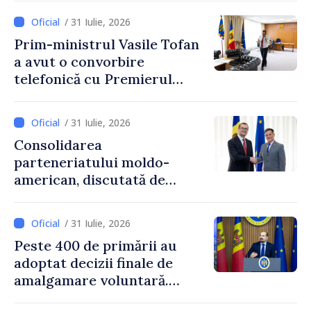
Moldova
/ 31 Iulie, 2026
Prim-ministrul Vasile Tofan
a avut o convorbire
telefonică cu Premierul
Ucrainei, Sergii Korețkii
/ 31 Iulie, 2026
Consolidarea
parteneriatului moldo-
american, discutată de
Prim-ministrul Vasile Tofan
și însărcinatul cu afaceri al
/ 31 Iulie, 2026
SUA, Nick Pietrowicz
Peste 400 de primării au
adoptat decizii finale de
amalgamare voluntară.
Secretarul general al