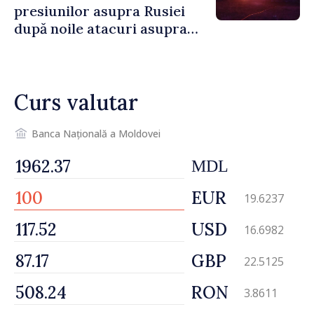
presiunilor asupra Rusiei
după noile atacuri asupra
Ucrainei
Curs valutar
Banca Națională a Moldovei
MDL
EUR
19.6237
USD
16.6982
GBP
22.5125
RON
3.8611