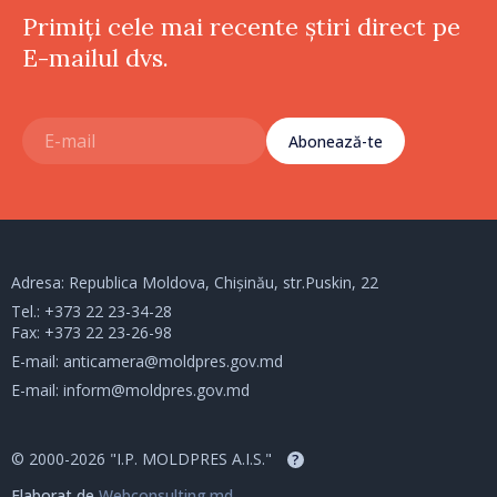
Primiți cele mai recente știri direct pe
E-mailul dvs.
Abonează-te
Adresa: Republica Moldova, Chișinău, str.Puskin, 22
Tel.:
+373 22 23-34-28
Fax: +373 22 23-26-98
E-mail:
anticamera@moldpres.gov.md
E-mail:
inform@moldpres.gov.md
© 2000-2026 "I.P. MOLDPRES A.I.S."
?
Elaborat de
Webconsulting.md