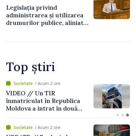
Legislația privind
administrarea și utilizarea
drumurilor publice, aliniată
la standardele UE
Top știri
/ Acum 1 oră
Zilele Diasporei // O poveste
despre Moldova spusă prin
culori: „Dincolo de prag”,
expoziția Olgăi Chilat,
stabilită la Bruxelles
/ Acum 2 ore