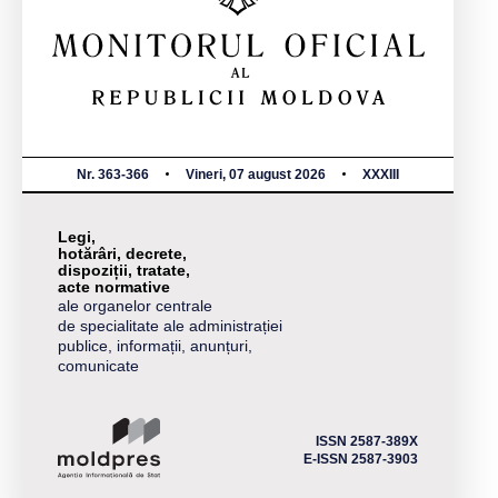
Nr. 363-366
Vineri, 07 august 2026
XXXIII
Legi,
hotărâri, decrete,
dispoziții, tratate,
acte normative
ale organelor centrale
de specialitate ale administrației
publice, informații, anunțuri,
comunicate
ISSN 2587-389X
E-ISSN 2587-3903