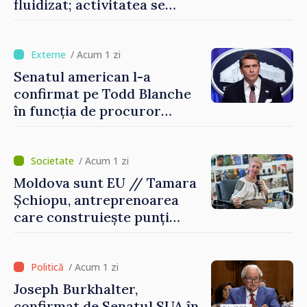
fluidizat; activitatea se
desfășoară în condiții
normale
/ Acum 1 zi
Senatul american l-a
confirmat pe Todd Blanche
în funcția de procuror
general al Statelor Unite
/ Acum 1 zi
Moldova sunt EU // Tamara
Șchiopu, antreprenoarea
care construiește punți
între Marea Britanie și
Republica Moldova
/ Acum 1 zi
Joseph Burkhalter,
confirmat de Senatul SUA în