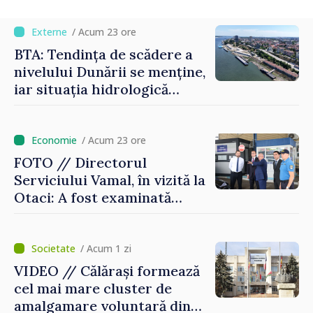
/ Acum 23 ore
BTA: Tendința de scădere a
nivelului Dunării se menține,
iar situația hidrologică
rămâne dificilă
/ Acum 23 ore
FOTO // Directorul
Serviciului Vamal, în vizită la
Otaci: A fost examinată
posibilitatea dotării Zonei de
control vamal cu un scanner
performant
/ Acum 1 zi
VIDEO // Călărași formează
cel mai mare cluster de
amalgamare voluntară din