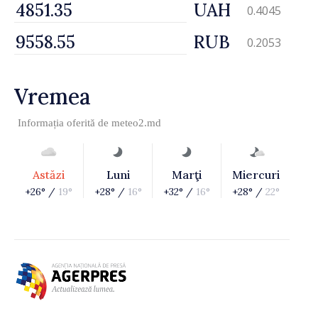
UAH
0.4045
RUB
0.2053
Vremea
Informația oferită de
meteo2.md
Astăzi
Luni
Marţi
Miercuri
+26° /
19°
+28° /
16°
+32° /
16°
+28° /
22°