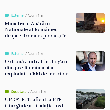
Republica Moldova. Consiliul
orășenesc a aprobat decizia
finală
/ Acum 1 zi
Ministerul Apărării
Naționale al României,
despre drona explodată în
Bulgaria: „Radarele noastre
nu au detectat niciun
vehicul aerian”
/ Acum 1 zi
O dronă a intrat în Bulgaria
dinspre România și a
explodat la 100 de metri de
graniță
/ Acum 1 zi
UPDATE: Traficul la PTF
Giurgiulești-Galația fost