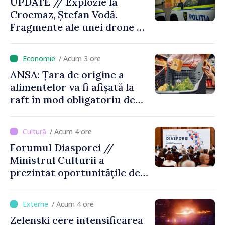
UPDATE // Explozie la
Crocmaz, Ștefan Vodă.
Fragmente ale unei drone de
luptă depistate la fața
locului
/ Acum 3 ore
ANSA: Țara de origine a
alimentelor va fi afișată la
raft în mod obligatoriu de
luni, 10 august. Comercianții
riscă amenzi de zeci de mii
/ Acum 4 ore
de lei de lei
Forumul Diasporei //
Ministrul Culturii a
prezintat oportunitățile de
finanțare pentru proiecte
culturale și mobilitatea
/ Acum 4 ore
artiștilor
Zelenski cere intensificarea