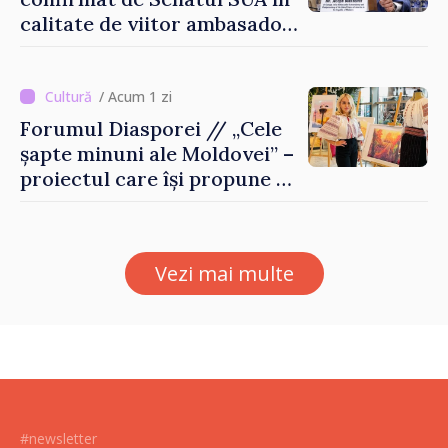
calitate de viitor ambasador
în Republica Moldova
/ Acum 1 zi
Forumul Diasporei // „Cele
șapte minuni ale Moldovei” –
proiectul care își propune să
apropie copiii din diaspora
de țara de origine
Vezi mai multe
#newsletter