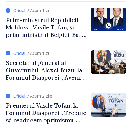
/ Acum 1 zi
Prim-ministrul Republicii
Moldova, Vasile Tofan, și
prim-ministrul Belgiei, Bart
De Wever, au discutat
despre parcursul european
/ Acum 1 zi
al Republicii Moldova.
Secretarul general al
Guvernului, Alexei Buzu, la
Forumul Diasporei: „Avem
nevoie de fiecare dintre
dumneavoastră pentru a
/ Acum 2 zile
construi comunități mai
Premierul Vasile Tofan, la
puternice”
Forumul Diasporei: „Trebuie
să readucem optimismul
oamenilor și încrederea că