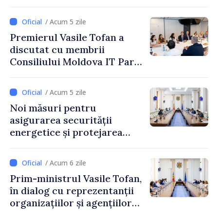
Letoniei, Baiba Braže
/ Acum 5 zile
Premierul Vasile Tofan a
discutat cu membrii
Consiliului Moldova IT Park:
„Guvernul va fi un aliat al
industriei IT”
/ Acum 5 zile
Noi măsuri pentru
asigurarea securității
energetice și protejarea
resurselor de apă, aprobate
de CNMC
/ Acum 6 zile
Prim-ministrul Vasile Tofan,
în dialog cu reprezentanții
organizațiilor și agențiilor
internaționale din Republica