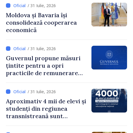
Guvernului, Alexei Buzu:
/ 31 Iulie, 2026
„85,5% dintre primării au
Moldova și Bavaria își
inițiat procesul. Le
consolidează cooperarea
mulțumim aleșilor locali
economică
pentru că au pus pe primul
loc interesul oamenilor și
dezvoltar
/ 31 Iulie, 2026
Guvernul propune măsuri
țintite pentru a opri
practicile de remunerare
exagerată
/ 31 Iulie, 2026
Aproximativ 4 mii de elevi și
studenți din regiunea
transnistreană sunt
integrați în sistemul
educațional național