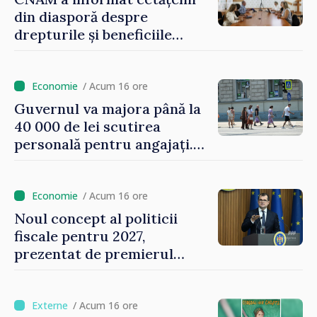
din diasporă despre
drepturile și beneficiile
asigurării medicale
/ Acum 16 ore
Guvernul va majora până la
40 000 de lei scutirea
personală pentru angajați.
Vasile Tofan: „Aproape 800
de milioane de lei îi lăsăm
oamenilor”
/ Acum 16 ore
Noul concept al politicii
fiscale pentru 2027,
prezentat de premierul
Vasile Tofan: „Taxăm mai
puțin munca, stimulăm
investițiile, taxăm viciile și
/ Acum 16 ore