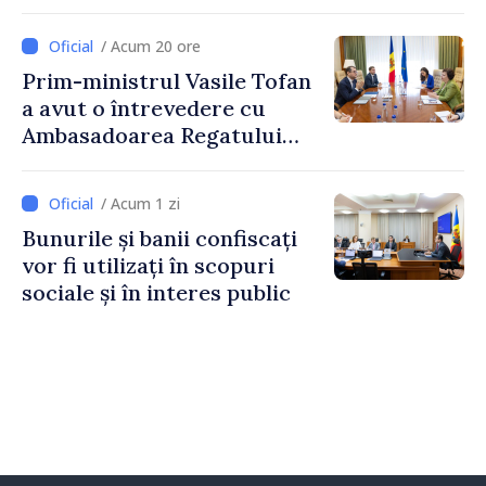
politicii fiscale pentru anul
2027
/ Acum 20 ore
Prim-ministrul Vasile Tofan
a avut o întrevedere cu
Ambasadoarea Regatului
Unit al Marii Britanii și
Irlandei de Nord, Fern
/ Acum 1 zi
Horine
Bunurile și banii confiscați
vor fi utilizați în scopuri
sociale și în interes public