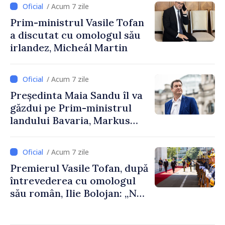
/ Acum 7 zile
Republica Moldova
Prim-ministrul Vasile Tofan
a discutat cu omologul său
irlandez, Micheál Martin
/ Acum 7 zile
Președinta Maia Sandu îl va
găzdui pe Prim-ministrul
landului Bavaria, Markus
Söder
/ Acum 7 zile
Premierul Vasile Tofan, după
întrevederea cu omologul
său român, Ilie Bolojan: „Ne
dorim să transformăm
apropierea dintre țările