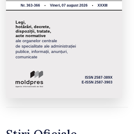
Nr. 363-366
Vineri, 07 august 2026
XXXIII
Legi,
hotărâri, decrete,
dispoziții, tratate,
acte normative
ale organelor centrale
de specialitate ale administrației
publice, informații, anunțuri,
comunicate
ISSN 2587-389X
E-ISSN 2587-3903