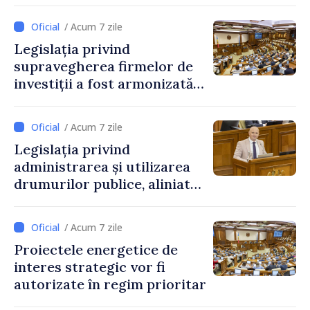
reglementată de o nouă lege
/ Acum 7 zile
Legislația privind
supravegherea firmelor de
investiții a fost armonizată
cu normele UE
/ Acum 7 zile
Legislația privind
administrarea și utilizarea
drumurilor publice, aliniată
la standardele UE
/ Acum 7 zile
Proiectele energetice de
interes strategic vor fi
autorizate în regim prioritar