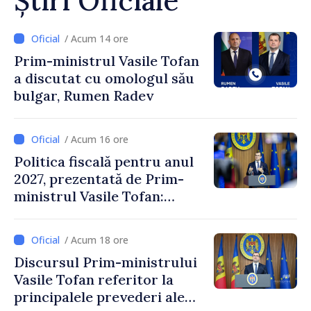
Știri Oficiale
/ Acum 14 ore
Prim-ministrul Vasile Tofan
a discutat cu omologul său
bulgar, Rumen Radev
/ Acum 16 ore
Politica fiscală pentru anul
2027, prezentată de Prim-
ministrul Vasile Tofan:
Reducerea poverii pe muncă,
stimularea investițiilor și o
/ Acum 18 ore
taxare mai echitabilă
Discursul Prim-ministrului
Vasile Tofan referitor la
principalele prevederi ale