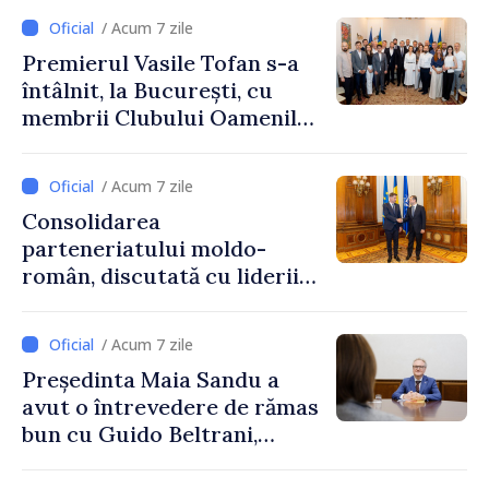
/ Acum 7 zile
Premierul Vasile Tofan s-a
întâlnit, la București, cu
membrii Clubului Oamenilor
de Afaceri Basarabeni
/ Acum 7 zile
Consolidarea
parteneriatului moldo-
român, discutată cu liderii
Parlamentului României
/ Acum 7 zile
Președinta Maia Sandu a
avut o întrevedere de rămas
bun cu Guido Beltrani,
directorul Biroului de
Cooperare al Elveției în