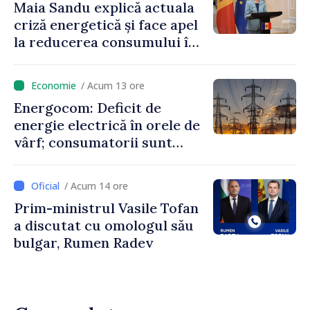
Maia Sandu explică actuala
criză energetică și face apel
la reducerea consumului în
orele de vârf: „Doar astfel
putem menține prețurile la
/ Acum 13 ore
un nivel mai mic”
Energocom: Deficit de
energie electrică în orele de
vârf; consumatorii sunt
îndemnați să economisească
/ Acum 14 ore
Prim-ministrul Vasile Tofan
a discutat cu omologul său
bulgar, Rumen Radev