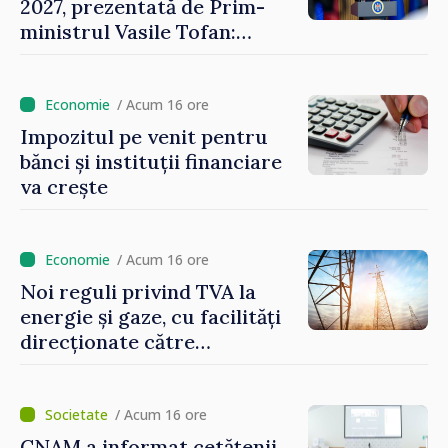
2027, prezentată de Prim-
ministrul Vasile Tofan:
Reducerea poverii pe muncă,
stimularea investițiilor și o
taxare mai echitabilă
/ Acum 16 ore
Impozitul pe venit pentru
bănci și instituții financiare
va crește
/ Acum 16 ore
Noi reguli privind TVA la
energie și gaze, cu facilități
direcționate către
consumatorii vulnerabili
/ Acum 16 ore
CNAM a informat cetățenii