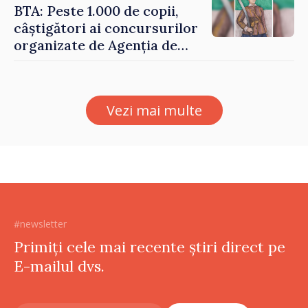
echilibrăm taxarea
BTA: Peste 1.000 de copii,
consumului”
câștigători ai concursurilor
organizate de Agenția de
Stat pentru Bulgarii din
Străinătate, vor fi premiați
Vezi mai multe
#newsletter
Primiți cele mai recente știri direct pe
E-mailul dvs.