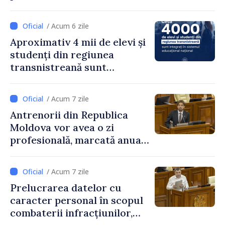
exagerată
/ Acum 6 zile
Aproximativ 4 mii de elevi și
studenți din regiunea
transnistreană sunt
integrați în sistemul
educațional național
/ Acum 7 zile
Antrenorii din Republica
Moldova vor avea o zi
profesională, marcată anual
pe 25 septembrie
/ Acum 7 zile
Prelucrarea datelor cu
caracter personal în scopul
combaterii infracțiunilor,