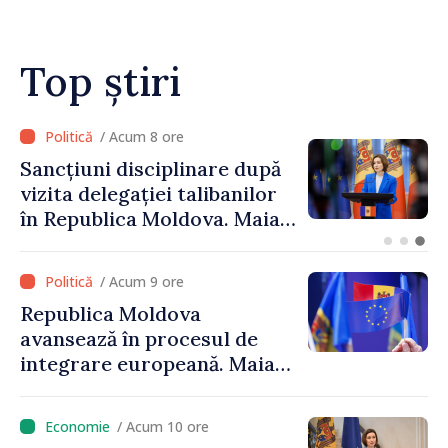
noastre în mai multe
investiții și oportunități
pentru oameni”
Top știri
/ Acum 7 ore
după
Adunarea Populară a
ilor
Găgăuziei trebuie să aibă
Maia
mandat deplin. Președint
Maia Sandu: „Alegerile să 
e nu
libere și corecte””
/ Acum 9 ore
i”
Republica Moldova
avansează în procesul de
integrare europeană. Maia
Sandu: „Nu ne blochează
niciun stat”
/ Acum 10 ore