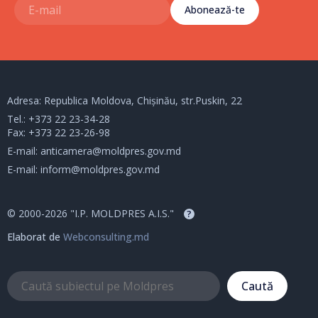
Abonează-te
Adresa: Republica Moldova, Chișinău, str.Puskin, 22
Tel.:
+373 22 23-34-28
Fax: +373 22 23-26-98
E-mail:
anticamera@moldpres.gov.md
E-mail:
inform@moldpres.gov.md
© 2000-2026 "I.P. MOLDPRES A.I.S."
?
Elaborat de
Webconsulting.md
Caută