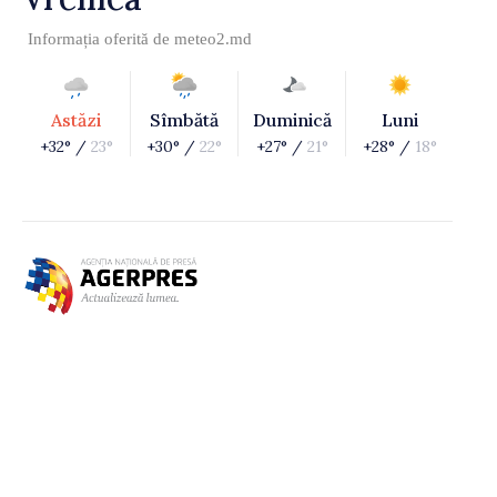
Informația oferită de
meteo2.md
Astăzi
Sîmbătă
Duminică
Luni
+32° /
23°
+30° /
22°
+27° /
21°
+28° /
18°