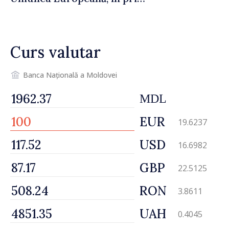
sa vizită în Serbia
Curs valutar
Banca Națională a Moldovei
MDL
EUR
19.6237
USD
16.6982
GBP
22.5125
RON
3.8611
UAH
0.4045