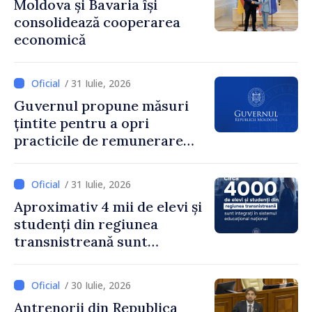
Moldova și Bavaria își
inițiat procesul. Le
consolidează cooperarea
mulțumim aleșilor locali
economică
pentru că au pus pe primul
loc interesul oamenilor și
dezvoltar
/ 31 Iulie, 2026
Guvernul propune măsuri
țintite pentru a opri
practicile de remunerare
exagerată
/ 31 Iulie, 2026
Aproximativ 4 mii de elevi și
studenți din regiunea
transnistreană sunt
integrați în sistemul
educațional național
/ 30 Iulie, 2026
Antrenorii din Republica