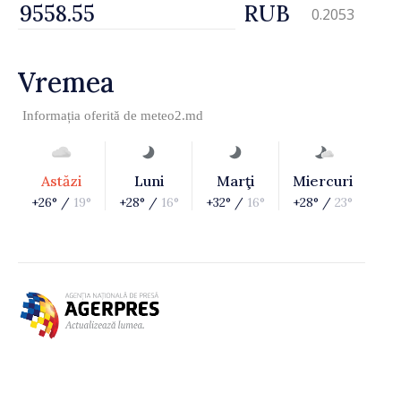
RUB
0.2053
Vremea
Informația oferită de
meteo2.md
Astăzi
Luni
Marţi
Miercuri
+26° /
19°
+28° /
16°
+32° /
16°
+28° /
23°