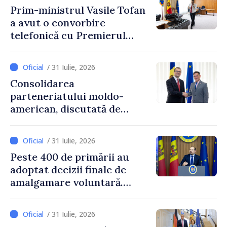
Prim-ministrul Vasile Tofan
a avut o convorbire
telefonică cu Premierul
Ucrainei, Sergii Korețkii
/ 31 Iulie, 2026
Consolidarea
parteneriatului moldo-
american, discutată de
Prim-ministrul Vasile Tofan
și însărcinatul cu afaceri al
/ 31 Iulie, 2026
SUA, Nick Pietrowicz
Peste 400 de primării au
adoptat decizii finale de
amalgamare voluntară.
Secretarul general al
Guvernului, Alexei Buzu:
/ 31 Iulie, 2026
„85,5% dintre primării au