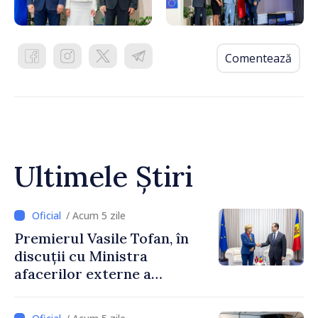
Comentează
Ultimele Știri
/ Acum 5 zile
Premierul Vasile Tofan, în
discuții cu Ministra
afacerilor externe a
Letoniei, Baiba Braže