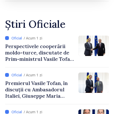
Știri Oficiale
/ Acum 1 zi
Perspectivele cooperării
moldo-turce, discutate de
Prim-ministrul Vasile Tofan
și Ambasadorul Turciei,
Uygar Mustafa Sertel
/ Acum 1 zi
Premierul Vasile Tofan, în
discuții cu Ambasadorul
Italiei, Giuseppe Maria
Perricone
/ Acum 1 zi