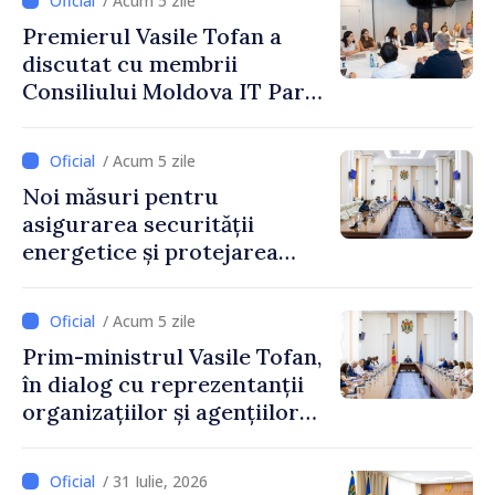
/ Acum 5 zile
Premierul Vasile Tofan a
discutat cu membrii
Consiliului Moldova IT Park:
„Guvernul va fi un aliat al
industriei IT”
/ Acum 5 zile
Noi măsuri pentru
asigurarea securității
energetice și protejarea
resurselor de apă, aprobate
de CNMC
/ Acum 5 zile
Prim-ministrul Vasile Tofan,
în dialog cu reprezentanții
organizațiilor și agențiilor
internaționale din Republica
Moldova
/ 31 Iulie, 2026