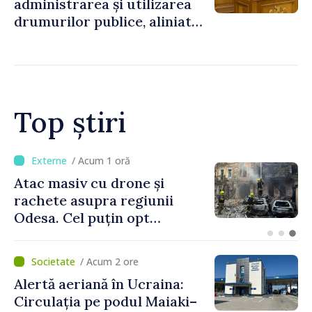
administrarea și utilizarea
drumurilor publice, aliniată
la standardele UE
Top știri
/ Acum 1 oră
Orașele din Republica
Moldova se pot înscrie în
cursa pentru titlul de
„Capitală Europeană a
Culturii 2033”
/ Acum 2 ore
Alertă aeriană în Ucraina:
Circulația pe podul Maiaki–