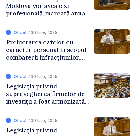
Moldova vor avea o zi
profesională, marcată anual
pe 25 septembrie
/ 30 Iulie, 2026
Prelucrarea datelor cu
caracter personal în scopul
combaterii infracțiunilor,
reglementată de o nouă lege
/ 30 Iulie, 2026
Legislația privind
supravegherea firmelor de
investiții a fost armonizată
cu normele UE
/ 30 Iulie, 2026
Legislația privind