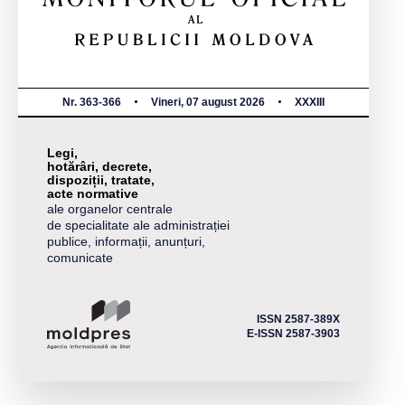
Nr. 363-366
Vineri, 07 august 2026
XXXIII
Legi,
hotărâri, decrete,
dispoziții, tratate,
acte normative
ale organelor centrale
de specialitate ale administrației
publice, informații, anunțuri,
comunicate
ISSN 2587-389X
E-ISSN 2587-3903