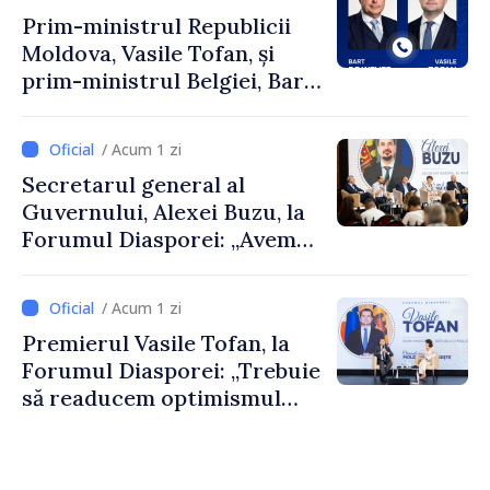
Prim-ministrul Republicii
Moldova, Vasile Tofan, și
prim-ministrul Belgiei, Bart
De Wever, au discutat
despre parcursul european
/ Acum 1 zi
al Republicii Moldova.
Secretarul general al
Guvernului, Alexei Buzu, la
Forumul Diasporei: „Avem
nevoie de fiecare dintre
dumneavoastră pentru a
/ Acum 1 zi
construi comunități mai
Premierul Vasile Tofan, la
puternice”
Forumul Diasporei: „Trebuie
să readucem optimismul
oamenilor și încrederea că
Republica Moldova merge în
direcția corectă”