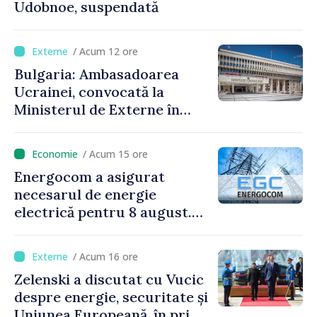
Udobnoe, suspendată
/ Acum 12 ore
Bulgaria: Ambasadoarea
Ucrainei, convocată la
Ministerul de Externe în
legătură cu drona prăbușită
/ Acum 15 ore
Energocom a asigurat
necesarul de energie
electrică pentru 8 august.
Compania îndeamnă
cetățenii să reducă
/ Acum 16 ore
consumul în orele de vârf
Zelenski a discutat cu Vucic
despre energie, securitate și
Uniunea Europeană, în prima