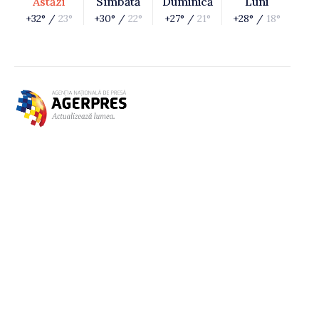
Astăzi
Sîmbătă
Duminică
Luni
+32° /
23°
+30° /
22°
+27° /
21°
+28° /
18°