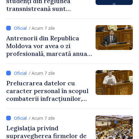
studenți din regiunea
transnistreană sunt
integrați în sistemul
educațional național
/ Acum 7 zile
Antrenorii din Republica
Moldova vor avea o zi
profesională, marcată anual
pe 25 septembrie
/ Acum 7 zile
Prelucrarea datelor cu
caracter personal în scopul
combaterii infracțiunilor,
reglementată de o nouă lege
/ Acum 7 zile
Legislația privind
supravegherea firmelor de