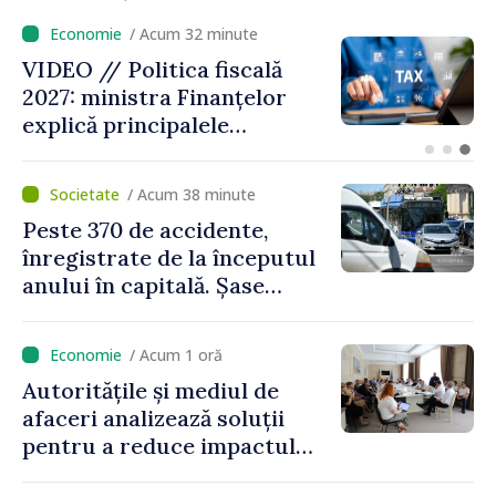
/ Acum 9 minute
VIDEO // Moldelectrica:
consumatorii finali nu au
fost afectați în urma
avarierii Liniei Bălți–
Dnestrovsk. Lucrările de
/ Acum 38 minute
reparație vor fi efectuate în
Peste 370 de accidente,
regim prioritar
înregistrate de la începutul
anului în capitală. Șase
persoane și-au pierdut viața
/ Acum 1 oră
Autoritățile și mediul de
afaceri analizează soluții
pentru a reduce impactul
provocărilor energetice