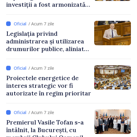
investiții a fost armonizată
cu normele UE
/ Acum 7 zile
Legislația privind
administrarea și utilizarea
drumurilor publice, aliniată
la standardele UE
/ Acum 7 zile
Proiectele energetice de
interes strategic vor fi
autorizate în regim prioritar
/ Acum 7 zile
Premierul Vasile Tofan s-a
întâlnit, la București, cu