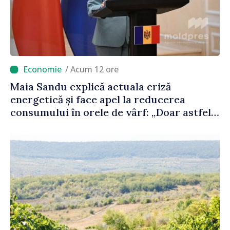
/ Acum 12 ore
Maia Sandu explică actuala criză
energetică și face apel la reducerea
consumului în orele de vârf: „Doar astfel
putem menține prețurile la un nivel mai
mic”