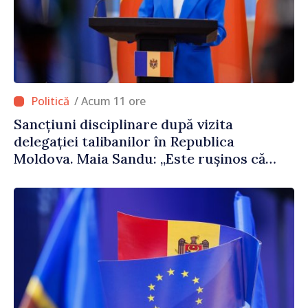
/ Acum 11 ore
Sancțiuni disciplinare după vizita
delegației talibanilor în Republica
Moldova. Maia Sandu: „Este rușinos că
oameni cu funcții înalte nu cunosc
politica statului”