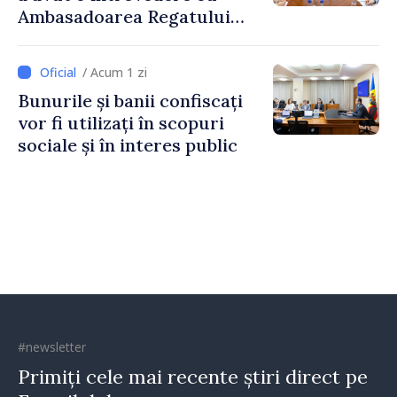
Ambasadoarea Regatului
Unit al Marii Britanii și
Irlandei de Nord, Fern
/ Acum 1 zi
Horine
Bunurile și banii confiscați
vor fi utilizați în scopuri
sociale și în interes public
#newsletter
Primiți cele mai recente știri direct pe