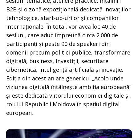
sesiuni tematice, ateliere practice, întâlniri
B2B și o zonă expozițională dedicată inovațiilor
tehnologice, start-up-urilor și companiilor
internaționale. În total, vor avea loc 40 de
sesiuni, care aduc împreună circa 2.000 de
participanți și peste 90 de speakeri din
domenii precum politici publice, transformare
digitală, business, investiții, securitate
cibernetică, inteligență artificială și inovație.
Ediția din acest an are genericul „Acolo unde
viziunea digitală întâlnește ambiția europeană”
și este dedicată viitorului economiei digitale și
rolului Republicii Moldova în spațiul digital
european.