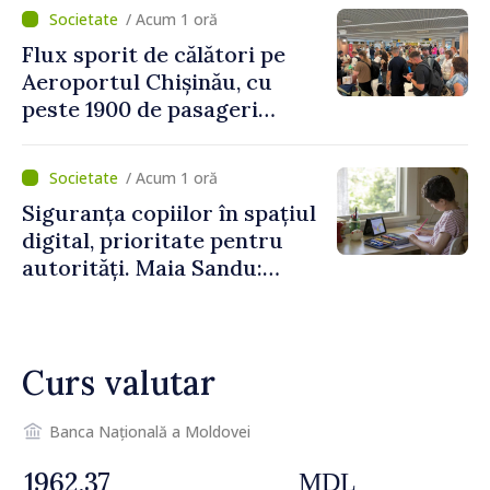
asupra economiei
/ Acum 1 oră
Flux sporit de călători pe
Aeroportul Chișinău, cu
peste 1900 de pasageri
deserviți pe oră în perioada
de vârf a concediilor
/ Acum 1 oră
Siguranța copiilor în spațiul
digital, prioritate pentru
autorități. Maia Sandu:
„Trebuie să creăm
mecanisme care să-i
protejeze”
Curs valutar
Banca Națională a Moldovei
MDL