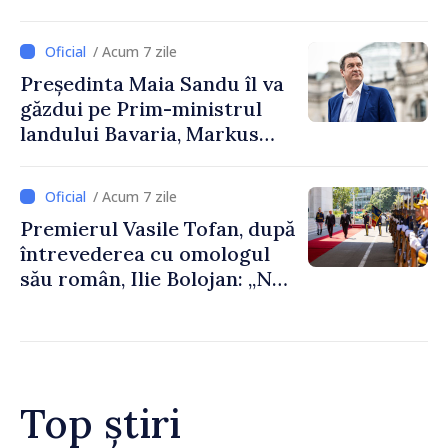
/ Acum 7 zile
Președinta Maia Sandu îl va
găzdui pe Prim-ministrul
landului Bavaria, Markus
Söder
/ Acum 7 zile
Premierul Vasile Tofan, după
întrevederea cu omologul
său român, Ilie Bolojan: „Ne
dorim să transformăm
apropierea dintre țările
noastre în mai multe
investiții și oportunități
pentru oameni”
Top știri