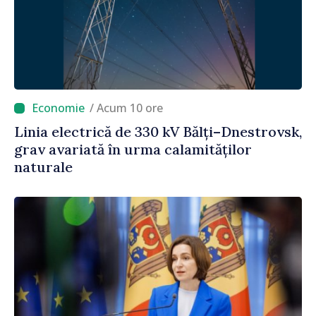
/ Acum 10 ore
Linia electrică de 330 kV Bălți–Dnestrovsk,
grav avariată în urma calamităților
naturale