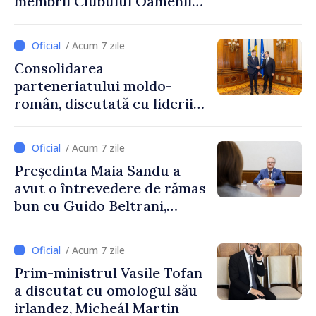
membrii Clubului Oamenilor
de Afaceri Basarabeni
/ Acum 7 zile
Consolidarea
parteneriatului moldo-
român, discutată cu liderii
Parlamentului României
/ Acum 7 zile
Președinta Maia Sandu a
avut o întrevedere de rămas
bun cu Guido Beltrani,
directorul Biroului de
Cooperare al Elveției în
/ Acum 7 zile
Republica Moldova
Prim-ministrul Vasile Tofan
a discutat cu omologul său
irlandez, Micheál Martin