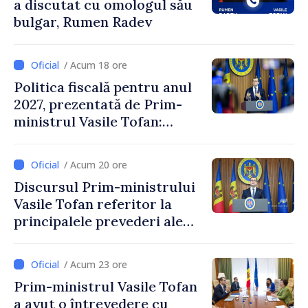
a discutat cu omologul său
bulgar, Rumen Radev
/ Acum 18 ore
Politica fiscală pentru anul
2027, prezentată de Prim-
ministrul Vasile Tofan:
Reducerea poverii pe muncă,
stimularea investițiilor și o
/ Acum 20 ore
taxare mai echitabilă
Discursul Prim-ministrului
Vasile Tofan referitor la
principalele prevederi ale
politicii fiscale pentru anul
2027
/ Acum 23 ore
Prim-ministrul Vasile Tofan
a avut o întrevedere cu