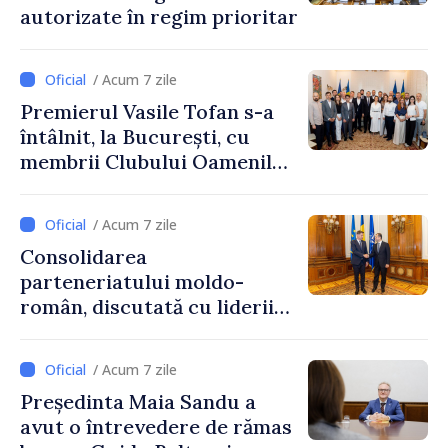
autorizate în regim prioritar
/ Acum 7 zile
Premierul Vasile Tofan s-a
întâlnit, la București, cu
membrii Clubului Oamenilor
de Afaceri Basarabeni
/ Acum 7 zile
Consolidarea
parteneriatului moldo-
român, discutată cu liderii
Parlamentului României
/ Acum 7 zile
Președinta Maia Sandu a
avut o întrevedere de rămas