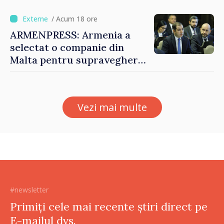
pe seama consumului de
bază al oamenilor”
/ Acum 18 ore
ARMENPRESS: Armenia a
selectat o companie din
Malta pentru supravegherea
sectorului jocurilor de
noroc
Vezi mai multe
#newsletter
Primiți cele mai recente știri direct pe
E-mailul dvs.