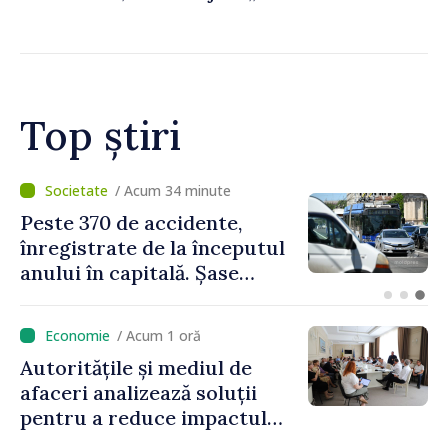
dorim să transformăm
apropierea dintre țările
noastre în mai multe
investiții și oportunități
pentru oameni”
Top știri
/ Acum 15 minute
Cod galben de instabilitate
atmosferică în cea mai mare
parte a țării
/ Acum 1 oră
Autoritățile și mediul de
afaceri analizează soluții
pentru a reduce impactul
provocărilor energetice