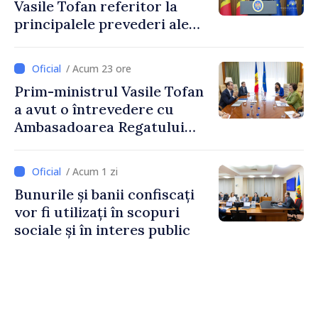
Vasile Tofan referitor la
principalele prevederi ale
politicii fiscale pentru anul
2027
/ Acum 23 ore
Prim-ministrul Vasile Tofan
a avut o întrevedere cu
Ambasadoarea Regatului
Unit al Marii Britanii și
Irlandei de Nord, Fern
/ Acum 1 zi
Horine
Bunurile și banii confiscați
vor fi utilizați în scopuri
sociale și în interes public