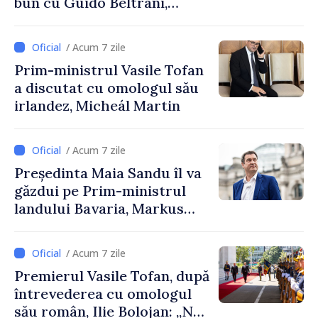
bun cu Guido Beltrani,
directorul Biroului de
Cooperare al Elveției în
/ Acum 7 zile
Republica Moldova
Prim-ministrul Vasile Tofan
a discutat cu omologul său
irlandez, Micheál Martin
/ Acum 7 zile
Președinta Maia Sandu îl va
găzdui pe Prim-ministrul
landului Bavaria, Markus
Söder
/ Acum 7 zile
Premierul Vasile Tofan, după
întrevederea cu omologul
său român, Ilie Bolojan: „Ne