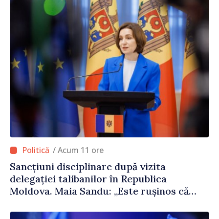
/ Acum 11 ore
Sancțiuni disciplinare după vizita
delegației talibanilor în Republica
Moldova. Maia Sandu: „Este rușinos că
oameni cu funcții înalte nu cunosc
politica statului”