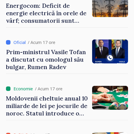
Energocom: Deficit de
energie electrică în orele de
vârf; consumatorii sunt
îndemnați să economisească
/ Acum 17 ore
Prim-ministrul Vasile Tofan
a discutat cu omologul său
bulgar, Rumen Radev
/ Acum 17 ore
Moldovenii cheltuie anual 10
miliarde de lei pe jocurile de
noroc. Statul introduce o
taxă de 6%, care va aduce
peste 500 de milioane de lei