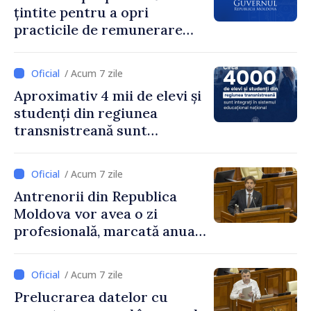
țintite pentru a opri
practicile de remunerare
exagerată
/ Acum 7 zile
Aproximativ 4 mii de elevi și
studenți din regiunea
transnistreană sunt
integrați în sistemul
educațional național
/ Acum 7 zile
Antrenorii din Republica
Moldova vor avea o zi
profesională, marcată anual
pe 25 septembrie
/ Acum 7 zile
Prelucrarea datelor cu