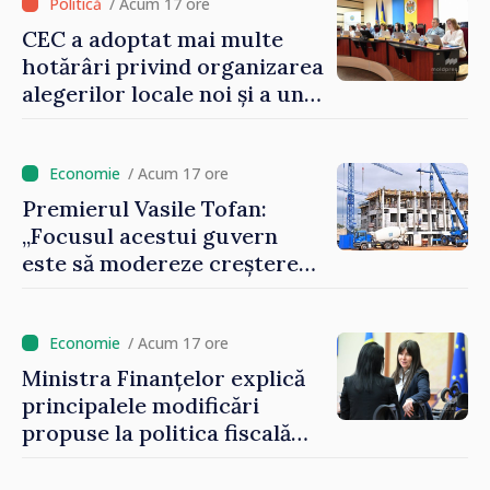
la buget
/ Acum 17 ore
CEC a adoptat mai multe
hotărâri privind organizarea
alegerilor locale noi și a unui
referendum local în satul
Delacău, raionul Anenii Noi
/ Acum 17 ore
Premierul Vasile Tofan:
„Focusul acestui guvern
este să modereze creșterea
prețurilor la imobiliare”
/ Acum 17 ore
Ministra Finanțelor explică
principalele modificări
propuse la politica fiscală
2027 privind impozitul pe
venit