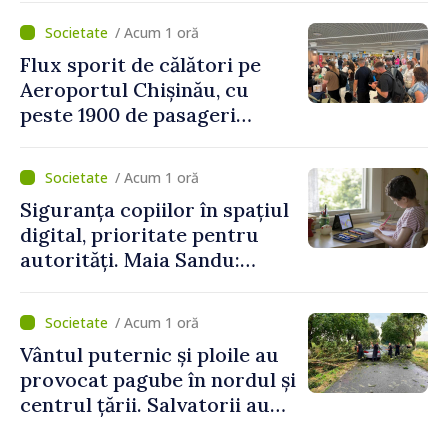
asupra economiei
/ Acum 1 oră
Flux sporit de călători pe
Aeroportul Chișinău, cu
peste 1900 de pasageri
deserviți pe oră în perioada
de vârf a concediilor
/ Acum 1 oră
Siguranța copiilor în spațiul
digital, prioritate pentru
autorități. Maia Sandu:
„Trebuie să creăm
mecanisme care să-i
/ Acum 1 oră
protejeze”
Vântul puternic și ploile au
provocat pagube în nordul și
centrul țării. Salvatorii au
intervenit în zece cazuri