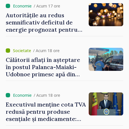
/ Acum 17 ore
Autoritățile au redus
semnificativ deficitul de
energie prognozat pentru
astăzi
/ Acum 18 ore
Călătorii aflați în așteptare
în postul Palanca-Maiaki-
Udobnoe primesc apă din
partea funcționarilor vamali
și a polițiștilor de frontieră
/ Acum 18 ore
Executivul menține cota TVA
redusă pentru produse
esențiale și medicamente:
„Nu facem reformă fiscală