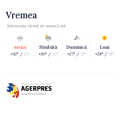
Vremea
Informația oferită de
meteo2.md
Astăzi
Sîmbătă
Duminică
Luni
+32° /
23°
+30° /
22°
+27° /
21°
+28° /
18°