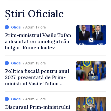
Știri Oficiale
/ Acum 17 ore
Prim-ministrul Vasile Tofan
a discutat cu omologul său
bulgar, Rumen Radev
/ Acum 18 ore
Politica fiscală pentru anul
2027, prezentată de Prim-
ministrul Vasile Tofan:
Reducerea poverii pe muncă,
stimularea investițiilor și o
/ Acum 20 ore
taxare mai echitabilă
Discursul Prim-ministrului