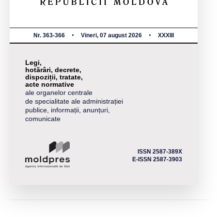
Nr. 363-366
Vineri, 07 august 2026
XXXIII
Legi,
hotărâri, decrete,
dispoziții, tratate,
acte normative
ale organelor centrale
de specialitate ale administrației
publice, informații, anunțuri,
comunicate
ISSN 2587-389X
E-ISSN 2587-3903