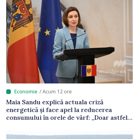
/ Acum 12 ore
Maia Sandu explică actuala criză
energetică și face apel la reducerea
consumului în orele de vârf: „Doar astfel
putem menține prețurile la un nivel mai
mic”