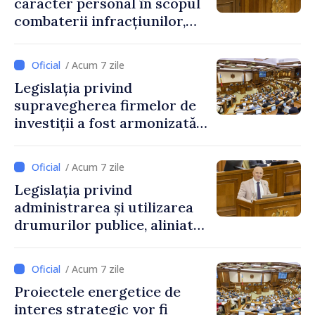
caracter personal în scopul
combaterii infracțiunilor,
reglementată de o nouă lege
/ Acum 7 zile
Legislația privind
supravegherea firmelor de
investiții a fost armonizată
cu normele UE
/ Acum 7 zile
Legislația privind
administrarea și utilizarea
drumurilor publice, aliniată
la standardele UE
/ Acum 7 zile
Proiectele energetice de
interes strategic vor fi