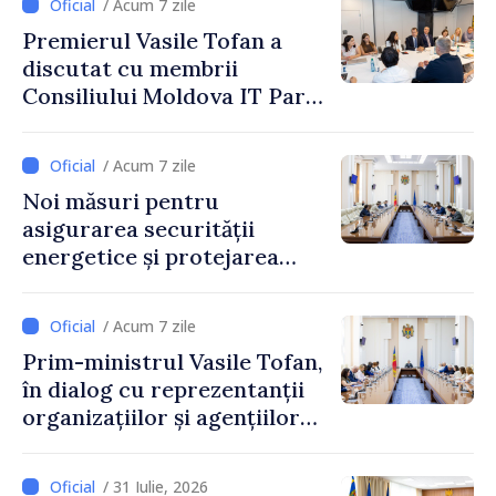
/ Acum 7 zile
Premierul Vasile Tofan a
discutat cu membrii
Consiliului Moldova IT Park:
„Guvernul va fi un aliat al
industriei IT”
/ Acum 7 zile
Noi măsuri pentru
asigurarea securității
energetice și protejarea
resurselor de apă, aprobate
de CNMC
/ Acum 7 zile
Prim-ministrul Vasile Tofan,
în dialog cu reprezentanții
organizațiilor și agențiilor
internaționale din Republica
Moldova
/ 31 Iulie, 2026