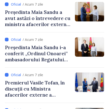
Guvernului, Alexei Buzu:
/ Acum 7 zile
„Banii sunt disponibili. Acum
Președinta Maia Sandu a
este important ca primăriile
avut astăzi o întrevedere cu
să finalizeze procesul de
ministra afacerilor externe
amalgamare și să
a Letoniei, Baiba Braže
pregătească proiecte clare,
m
/ Acum 7 zile
Președinta Maia Sandu i-a
conferit „Ordinul Onoarei”
ambasadorului Regatului
Țărilor de Jos, Fred Duijn, la
încheierea mandatului
/ Acum 7 zile
Premierul Vasile Tofan, în
discuții cu Ministra
afacerilor externe a
Letoniei, Baiba Braže