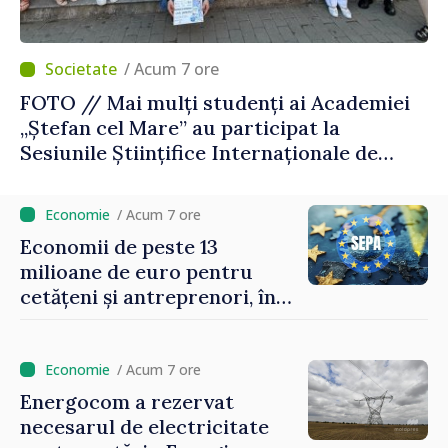
/ Acum 7 ore
FOTO // Mai mulți studenți ai Academiei
„Ștefan cel Mare” au participat la
Sesiunile Științifice Internaționale de
Drept și Tehnologie din România
/ Acum 7 ore
Economii de peste 13
milioane de euro pentru
cetățeni și antreprenori, în
zece luni de la conectarea la
SEPA
/ Acum 7 ore
Energocom a rezervat
necesarul de electricitate