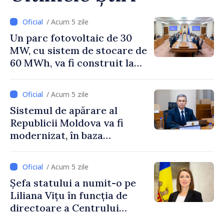
/ Acum 5 zile
Un parc fotovoltaic de 30
MW, cu sistem de stocare de
60 MWh, va fi construit la
Vadul lui Vodă
/ Acum 5 zile
Sistemul de apărare al
Republicii Moldova va fi
modernizat, în baza
Programului de
implementare a Strategiei
/ Acum 5 zile
Naționale de Apărare
Șefa statului a numit-o pe
Liliana Vițu în funcția de
directoare a Centrului
pentru Comunicare