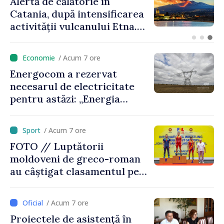
Prim-ministrul Vasile Tofan
a discutat cu omologul său
lituanian despre avansarea
parcursului european al
Republicii Moldova
/ Acum 7 ore
Energocom a rezervat
necesarul de electricitate
pentru astăzi: „Energia
disponibilă pe piețele
externe continuă să fie mai
/ Acum 7 ore
scumpă, în special în orele
FOTO // Luptătorii
de vârf”
moldoveni de greco-roman
au câștigat clasamentul pe
echipe la turneul de la
București
/ Acum 7 ore
Proiectele de asistență în