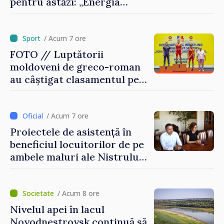
pentru astăzi: „Energia
disponibilă pe piețele
externe continuă să fie mai
scumpă, în special în orele
/ Acum 7 ore
de vârf”
FOTO // Luptătorii
moldoveni de greco-roman
au câștigat clasamentul pe
echipe la turneul de la
București
/ Acum 7 ore
Proiectele de asistență în
beneficiul locuitorilor de pe
ambele maluri ale Nistrului
discutate la întrevederea
viceprim-ministrului cu
reprezentanta rezidentă a
/ Acum 8 ore
PNUD în Republica Moldova,
Nivelul apei în lacul
Daniela Gasparikova
Novodnestrovsk continuă să