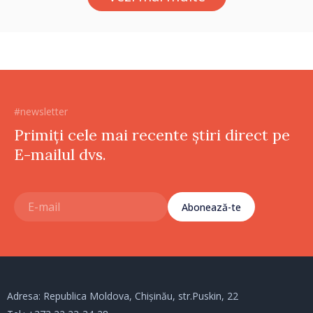
cetățenilor”
#newsletter
Primiți cele mai recente știri direct pe
E-mailul dvs.
Abonează-te
Adresa: Republica Moldova, Chișinău, str.Puskin, 22