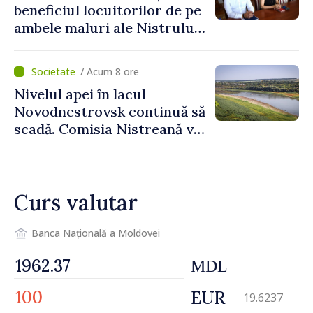
beneficiul locuitorilor de pe
ambele maluri ale Nistrului
discutate la întrevederea
viceprim-ministrului cu
/ Acum 8 ore
reprezentanta rezidentă a
Nivelul apei în lacul
PNUD în Republica Moldova,
Novodnestrovsk continuă să
Daniela Gasparikova
scadă. Comisia Nistreană va
analiza situația hidrologică
Curs valutar
Banca Națională a Moldovei
MDL
EUR
19.6237