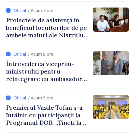
Republicii Moldova
/ Acum 7 ore
Proiectele de asistență în
beneficiul locuitorilor de pe
ambele maluri ale Nistrului
discutate la întrevederea
viceprim-ministrului cu
/ Acum 8 ore
reprezentanta rezidentă a
Întrevederea viceprim-
PNUD în Republica Moldova,
ministrului pentru
Daniela Gasparikova
reintegrare cu ambasadorul
Japoniei în Republica
Moldova
/ Acum 9 ore
Premierul Vasile Tofan s-a
întâlnit cu participanții la
Programul DOR: „Țineți la
rădăcinile voastre și nu vă