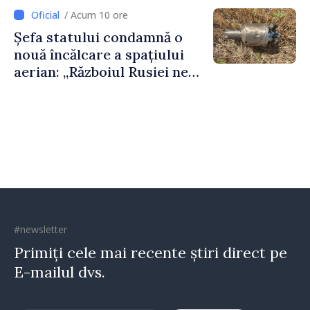
feriți de încercări și greșeli –
/ Acum 10 ore
doar astfel puteți reuși”
Șefa statului condamnă o
nouă încălcare a spațiului
aerian: „Războiul Rusiei ne
afectează direct”
#newsletter
Primiți cele mai recente știri direct pe
E-mailul dvs.