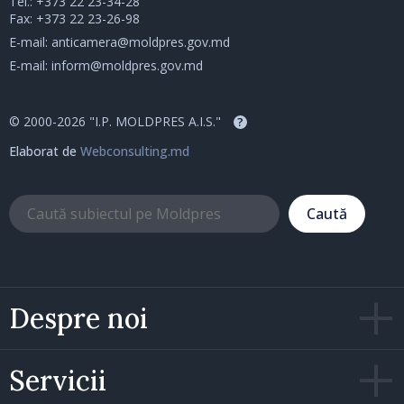
Tel.:
+373 22 23-34-28
Fax: +373 22 23-26-98
E-mail:
anticamera@moldpres.gov.md
E-mail:
inform@moldpres.gov.md
© 2000-2026 "I.P. MOLDPRES A.I.S."
?
Elaborat de
Webconsulting.md
Caută
Despre noi
Servicii