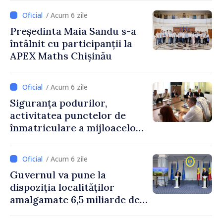
Strategică și Contracarare a
/ Acum 6 zile
Dezinformării
Președinta Maia Sandu s-a
întâlnit cu participanții la
APEX Maths Chișinău
/ Acum 6 zile
Siguranța podurilor,
activitatea punctelor de
înmatriculare a mijloacelor
de transport și acreditarea
școlilor auto, discutate în
/ Acum 6 zile
cadrul reuniunii experților
Guvernul va pune la
de profil de pe ambele
dispoziția localităților
maluri ale Nistrului
amalgamate 6,5 miliarde de
lei. Secretarul general al