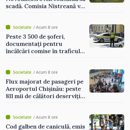
scadă. Comisia Nistreană va
analiza situația hidrologică
/ Acum 8 ore
Peste 3 500 de șoferi,
documentați pentru
încălcări comise în traficul
rutier. Cei mai mulți au
depășit limita de viteză
/ Acum 8 ore
Flux majorat de pasageri pe
Aeroportul Chișinău: peste
811 mii de călători deserviți
în luna iulie
/ Acum 8 ore
Cod galben de caniculă, emis