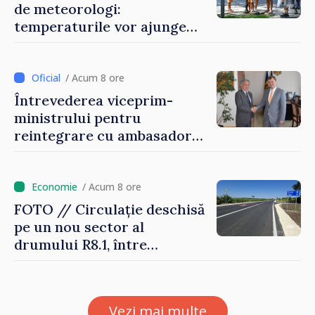
de meteorologi:
temperaturile vor ajunge
până la +35 de grade Celsius
/ Acum 8 ore
Întrevederea viceprim-
ministrului pentru
reintegrare cu ambasadorul
Japoniei în Republica
Moldova
/ Acum 8 ore
FOTO // Circulație deschisă
pe un nou sector al
drumului R8.1, între
Arionești și Otaci. Vladimir
Bolea: „Drumuri bune
înseamnă deplasări sigure
Vezi mai multe
ale agenților economici și