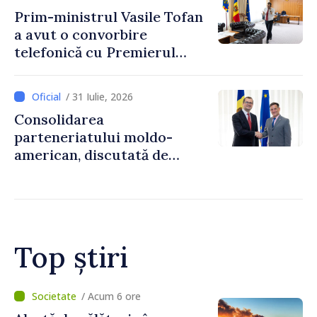
Prim-ministrul Vasile Tofan
a avut o convorbire
telefonică cu Premierul
Ucrainei, Sergii Korețkii
/ 31 Iulie, 2026
Consolidarea
parteneriatului moldo-
american, discutată de
Prim-ministrul Vasile Tofan
și însărcinatul cu afaceri al
SUA, Nick Pietrowicz
Top știri
/ Acum 1 oră