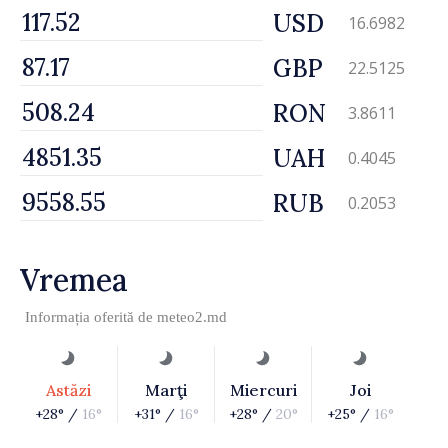
USD
16.6982
GBP
22.5125
RON
3.8611
UAH
0.4045
RUB
0.2053
Vremea
Informația oferită de
meteo2.md
Astăzi
Marţi
Miercuri
Joi
+28° /
16°
+31° /
16°
+28° /
20°
+25° /
16°