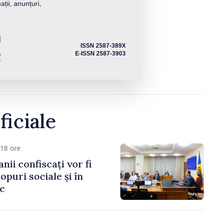
ații, anunțuri,
ISSN 2587-389X
E-ISSN 2587-3903
ficiale
18 ore
anii confiscați vor fi
copuri sociale și în
ic