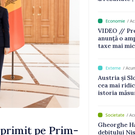
nu vom pute
de avarie”
/ A
VIDEO // Pre
anunță o amp
taxe mai mic
mai mari pen
jocurile de 
/ Acu
Austria și Sl
cea mai ridi
istoria măsu
/ A
Gheorghe Ha
 primit pe Prim-
debitului Nis