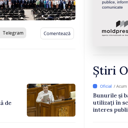
publice, inform
comunicate
Telegram
Comentează
Știri O
/ Acum 
Bunurile și b
utilizați în s
tă de
interes publ