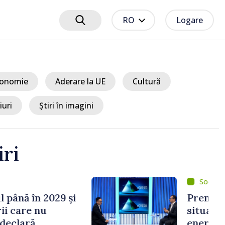
RO
Logare
onomie
Aderare la UE
Cultură
iuri
Știri în imagini
iri
um 8 ore
ertizează asupra unei
ice în sectorul
Cel mai probabil, mâine