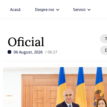
Acasă
Despre noi
Servicii
Oficial
D
06 August, 2026
/ 06:27
/ Acum 8 ore
„Îmi asum mandatul până
voi schimba miniștrii ca
livrează rezultate”, decl