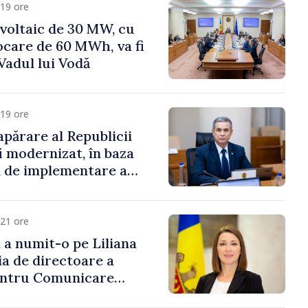
19 ore
voltaic de 30 MW, cu
ocare de 60 MWh, va fi
Vadul lui Vodă
19 ore
apărare al Republicii
i modernizat, în baza
 de implementare a
aționale de Apărare
21 ore
i a numit-o pe Liliana
ia de directoare a
entru Comunicare
i Contracarare a