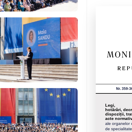
Nr. 359-3
Legi,
hotărâri, decr
dispoziții, tra
acte normati
ale organelor 
de specialitate