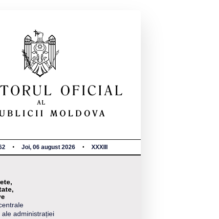
62
Joi, 06 august 2026
XXXIII
ete,
tate,
ve
centrale
 ale administrației