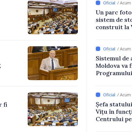
/ Acum 
Un parc foto
sistem de st
construit la 
/ Acum 
Sistemul de 
Moldova va f
E
Programului
Strategiei N
/ Acum 
Șefa statulu
 fi
Vițu în funcț
Centrului p
Strategică ș