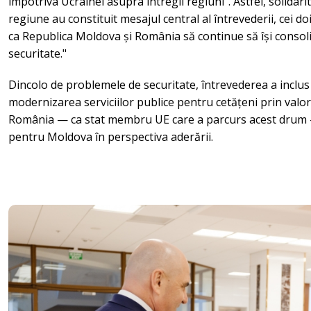
împotriva Ucrainei asupra întregii regiuni". Astfel, solidar
regiune au constituit mesajul central al întrevederii, cei do
ca Republica Moldova și România să continue să își conso
securitate."
Dincolo de problemele de securitate, întrevederea a inclu
modernizarea serviciilor publice pentru cetățeni prin valo
România — ca stat membru UE care a parcurs acest drum
pentru Moldova în perspectiva aderării.