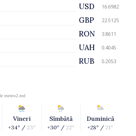
USD
16.6982
GBP
22.5125
RON
3.8611
UAH
0.4045
RUB
0.2053
 de
meteo2.md
Vineri
Sîmbătă
Duminică
+34° /
23°
+30° /
22°
+28° /
21°