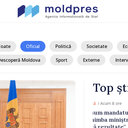
Toate
Oficial
Politică
Societate
Ec
escoperă Moldova
Sport
Externe
Interv
Top șt
/ Ac
 în 2029 și
Premierul av
re nu
situații crit
ară
energetic: „