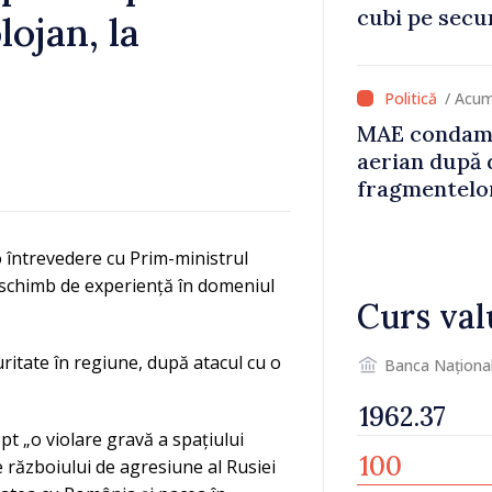
cubi pe secu
lojan, la
„catastrofă 
/ Acum
MAE condamn
aerian după 
fragmentelor
o întrevedere cu Prim-ministrul
un schimb de experiență în domeniul
Curs val
curitate în regiune, după atacul cu o
Banca Naționa
pt „o violare gravă a spațiului
 războiului de agresiune al Rusiei