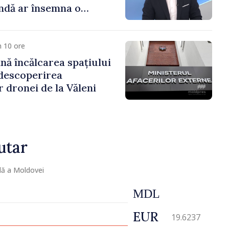
ndă ar însemna o
naturală”
 10 ore
ă încălcarea spațiului
descoperirea
 dronei de la Văleni
utar
lă a Moldovei
MDL
EUR
19.6237