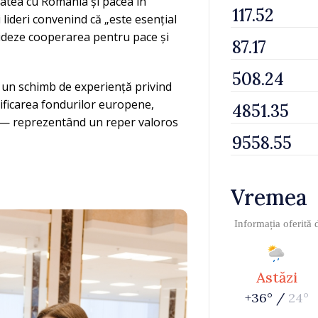
itatea cu România și pacea în
i lideri convenind că „este esențial
lideze cooperarea pentru pace și
s un schimb de experiență privind
rificarea fondurilor europene,
 — reprezentând un reper valoros
Vremea
Informația oferită
Astăzi
+36° /
24°