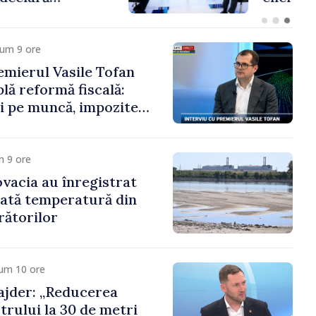
a cumpăra nici curent
cum 9 ore
mierul Vasile Tofan
lă reformă fiscală:
i pe muncă, impozite
tru bănci, tutun și
noroc
m 9 ore
ovacia au înregistrat
cată temperatură din
rătorilor
cum 10 ore
jder: „Reducerea
trului la 30 de metri