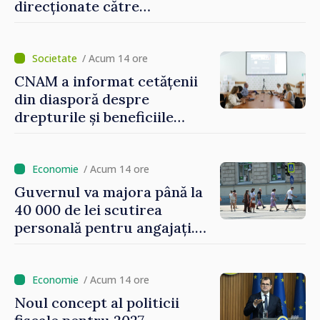
direcționate către
consumatorii vulnerabili
/ Acum 14 ore
CNAM a informat cetățenii
din diasporă despre
drepturile și beneficiile
asigurării medicale
/ Acum 14 ore
Guvernul va majora până la
40 000 de lei scutirea
personală pentru angajați.
Vasile Tofan: „Aproape 800
de milioane de lei îi lăsăm
oamenilor”
/ Acum 14 ore
Noul concept al politicii