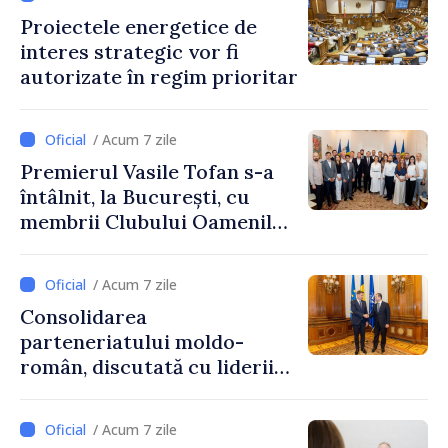
Proiectele energetice de
interes strategic vor fi
autorizate în regim prioritar
/ Acum 7 zile
Premierul Vasile Tofan s-a
întâlnit, la București, cu
membrii Clubului Oamenilor
de Afaceri Basarabeni
/ Acum 7 zile
Consolidarea
parteneriatului moldo-
român, discutată cu liderii
Parlamentului României
/ Acum 7 zile