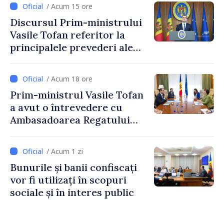
/ Acum 15 ore
taxare mai echitabilă
Discursul Prim-ministrului
Vasile Tofan referitor la
principalele prevederi ale
politicii fiscale pentru anul
2027
/ Acum 18 ore
Prim-ministrul Vasile Tofan
a avut o întrevedere cu
Ambasadoarea Regatului
Unit al Marii Britanii și
Irlandei de Nord, Fern
/ Acum 1 zi
Horine
Bunurile și banii confiscați
vor fi utilizați în scopuri
sociale și în interes public