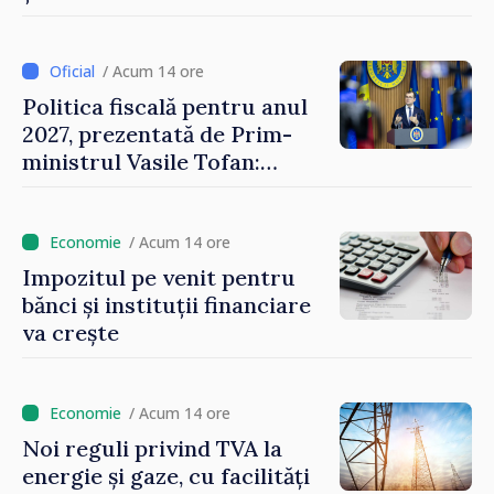
ajunge până la 37°C
/ Acum 14 ore
Politica fiscală pentru anul
2027, prezentată de Prim-
ministrul Vasile Tofan:
Reducerea poverii pe muncă,
stimularea investițiilor și o
taxare mai echitabilă
/ Acum 14 ore
Impozitul pe venit pentru
bănci și instituții financiare
va crește
/ Acum 14 ore
Noi reguli privind TVA la
energie și gaze, cu facilități