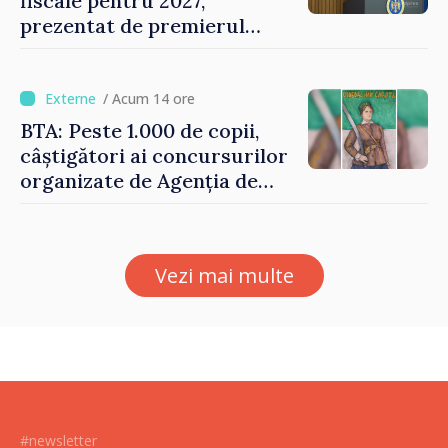
fiscale pentru 2027,
prezentat de premierul
Vasile Tofan: „Taxăm mai
puțin munca, stimulăm
investițiile, taxăm viciile și
/ Acum 14 ore
echilibrăm taxarea
BTA: Peste 1.000 de copii,
consumului”
câștigători ai concursurilor
organizate de Agenția de
Stat pentru Bulgarii din
Străinătate, vor fi premiați
Vezi mai multe
#newsletter