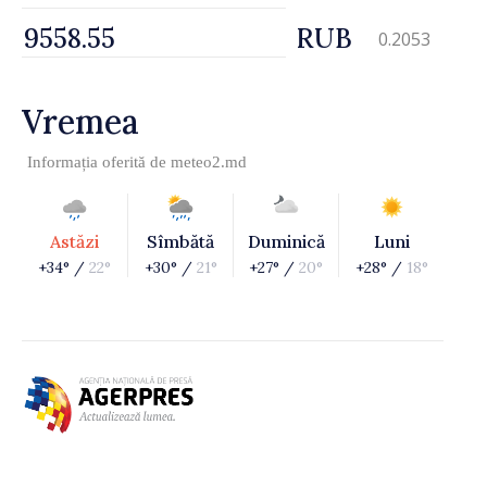
RUB
0.2053
Vremea
Informația oferită de
meteo2.md
Astăzi
Sîmbătă
Duminică
Luni
+34° /
22°
+30° /
21°
+27° /
20°
+28° /
18°