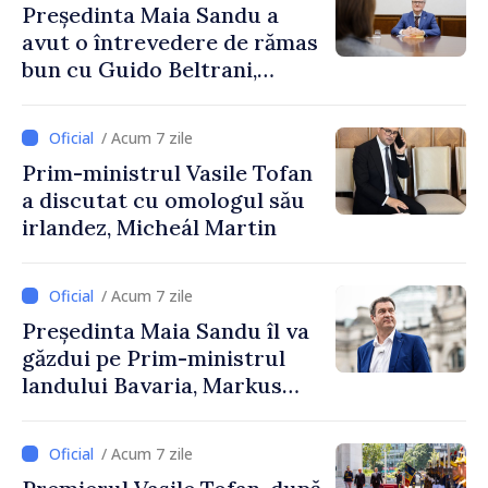
Președinta Maia Sandu a
avut o întrevedere de rămas
bun cu Guido Beltrani,
directorul Biroului de
Cooperare al Elveției în
/ Acum 7 zile
Republica Moldova
Prim-ministrul Vasile Tofan
a discutat cu omologul său
irlandez, Micheál Martin
/ Acum 7 zile
Președinta Maia Sandu îl va
găzdui pe Prim-ministrul
landului Bavaria, Markus
Söder
/ Acum 7 zile