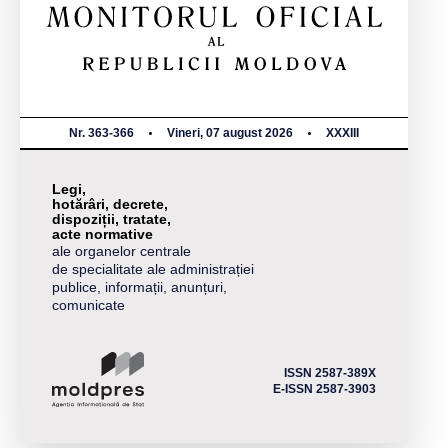
Nr. 363-366
Vineri, 07 august 2026
XXXIII
Legi,
hotărâri, decrete,
dispoziții, tratate,
acte normative
ale organelor centrale
de specialitate ale administrației
publice, informații, anunțuri,
comunicate
ISSN 2587-389X
E-ISSN 2587-3903