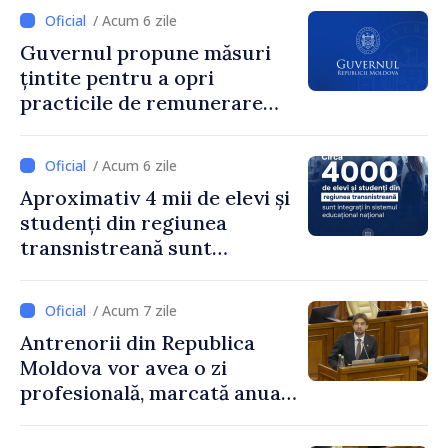
/ Acum 6 zile
Guvernul propune măsuri
țintite pentru a opri
practicile de remunerare
exagerată
/ Acum 6 zile
Aproximativ 4 mii de elevi și
studenți din regiunea
transnistreană sunt
integrați în sistemul
educațional național
/ Acum 7 zile
Antrenorii din Republica
Moldova vor avea o zi
profesională, marcată anual
pe 25 septembrie