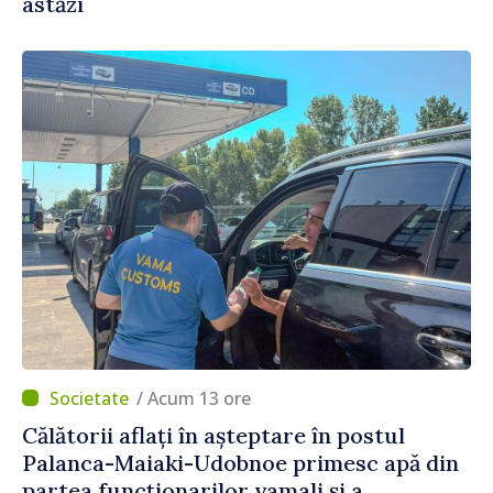
astăzi
/ Acum 13 ore
Călătorii aflați în așteptare în postul
Palanca-Maiaki-Udobnoe primesc apă din
partea funcționarilor vamali și a