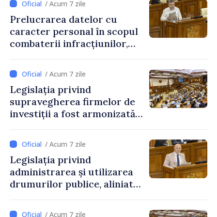
/ Acum 7 zile
Prelucrarea datelor cu
caracter personal în scopul
combaterii infracțiunilor,
reglementată de o nouă lege
/ Acum 7 zile
Legislația privind
supravegherea firmelor de
investiții a fost armonizată
cu normele UE
/ Acum 7 zile
Legislația privind
administrarea și utilizarea
drumurilor publice, aliniată
la standardele UE
/ Acum 7 zile