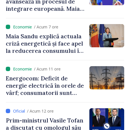
avansează în procesul de
integrare europeană. Maia
Sandu: „Nu ne blochează
niciun stat”
/ Acum 7 ore
Maia Sandu explică actuala
criză energetică și face apel
la reducerea consumului în
orele de vârf: „Doar astfel
putem menține prețurile la
/ Acum 11 ore
un nivel mai mic”
Energocom: Deficit de
energie electrică în orele de
vârf; consumatorii sunt
îndemnați să economisească
/ Acum 12 ore
Prim-ministrul Vasile Tofan
a discutat cu omologul său