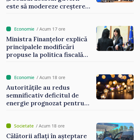
este să modereze creșterea
prețurilor la imobiliare”
/ Acum 17 ore
Ministra Finanțelor explică
principalele modificări
propuse la politica fiscală
2027 privind impozitul pe
venit
/ Acum 18 ore
Autoritățile au redus
semnificativ deficitul de
energie prognozat pentru
astăzi
/ Acum 18 ore
Călătorii aflați în așteptare