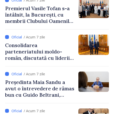
/ Acum 7 zile
Premierul Vasile Tofan s-a
întâlnit, la București, cu
membrii Clubului Oamenilor
de Afaceri Basarabeni
/ Acum 7 zile
Consolidarea
parteneriatului moldo-
român, discutată cu liderii
Parlamentului României
/ Acum 7 zile
Președinta Maia Sandu a
avut o întrevedere de rămas
bun cu Guido Beltrani,
directorul Biroului de
Cooperare al Elveției în
/ Acum 7 zile
Republica Moldova