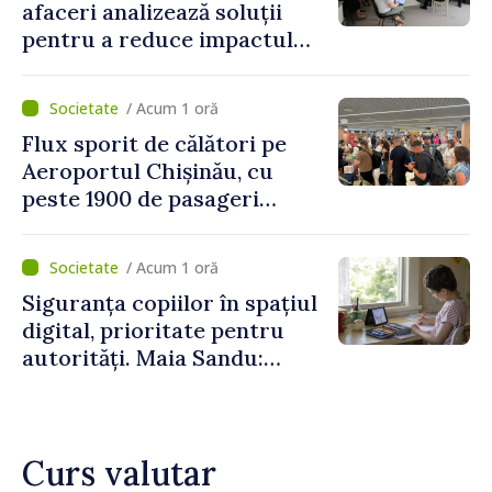
afaceri analizează soluții
pentru a reduce impactul
provocărilor energetice
asupra economiei
/ Acum 1 oră
Flux sporit de călători pe
Aeroportul Chișinău, cu
peste 1900 de pasageri
deserviți pe oră în perioada
de vârf a concediilor
/ Acum 1 oră
Siguranța copiilor în spațiul
digital, prioritate pentru
autorități. Maia Sandu:
„Trebuie să creăm
mecanisme care să-i
protejeze”
Curs valutar