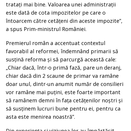
tratați mai bine. Valoarea unei administrații
este dată de cota impozitelor pe care o
întoarcem către cetățeni din aceste impozite”,
a spus Prim-ministrul României.
Premierul român a accentuat contextul
favorabil al reformei, îndemnând primarii să
susțină reforma și să parcurgă această cale:
„Chiar dacă, într-o primă fază, pare un deranj,
chiar dacă din 2 scaune de primar va ramâne
doar unul, dintr-un anumit număr de consilieri
vor ramâne mai puțini, este foarte important
să ramânem demni în fața cetățenilor noștri și
să susținem lucruri bune pentru ei, pentru ca
asta este menirea noastră”.
Din experiența și viziunea lor au împărtășit