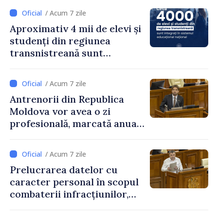
/ Acum 7 zile
Aproximativ 4 mii de elevi și
studenți din regiunea
transnistreană sunt
integrați în sistemul
educațional național
/ Acum 7 zile
Antrenorii din Republica
Moldova vor avea o zi
profesională, marcată anual
pe 25 septembrie
/ Acum 7 zile
Prelucrarea datelor cu
caracter personal în scopul
combaterii infracțiunilor,
reglementată de o nouă lege