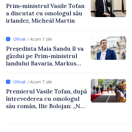
Prim-ministrul Vasile Tofan
a discutat cu omologul său
irlandez, Micheál Martin
/ Acum 7 zile
Președinta Maia Sandu îl va
găzdui pe Prim-ministrul
landului Bavaria, Markus
Söder
/ Acum 7 zile
Premierul Vasile Tofan, după
întrevederea cu omologul
său român, Ilie Bolojan: „Ne
dorim să transformăm
apropierea dintre țările
noastre în mai multe