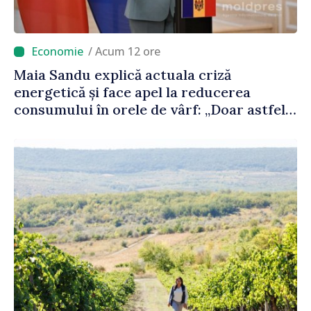
/ Acum 12 ore
Maia Sandu explică actuala criză
energetică și face apel la reducerea
consumului în orele de vârf: „Doar astfel
putem menține prețurile la un nivel mai
mic”