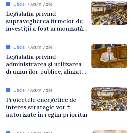
/ Acum 7 zile
Legislația privind
supravegherea firmelor de
investiții a fost armonizată
cu normele UE
/ Acum 7 zile
Legislația privind
administrarea și utilizarea
drumurilor publice, aliniată
la standardele UE
/ Acum 7 zile
Proiectele energetice de
interes strategic vor fi
autorizate în regim prioritar