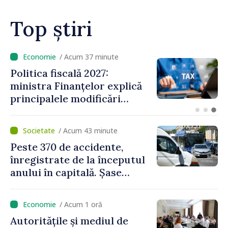
investiții și oportunități
pentru oameni”
Top știri
/ Acum 14 minute
VIDEO // Moldelectrica:
consumatorii finali nu au
fost afectați în urma
avarierii Liniei Bălți–
Dnestrovsk. Lucrările de
/ Acum 43 minute
reparație vor fi efectuate în
Peste 370 de accidente,
regim prioritar
înregistrate de la începutul
anului în capitală. Șase
persoane și-au pierdut viața
/ Acum 1 oră
Autoritățile și mediul de