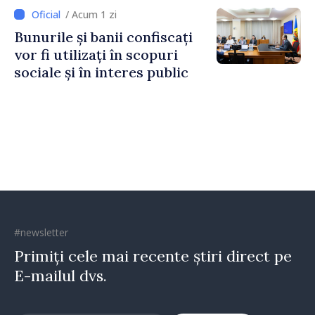
Irlandei de Nord, Fern
/ Acum 1 zi
Horine
Bunurile și banii confiscați
vor fi utilizați în scopuri
sociale și în interes public
#newsletter
Primiți cele mai recente știri direct pe
E-mailul dvs.