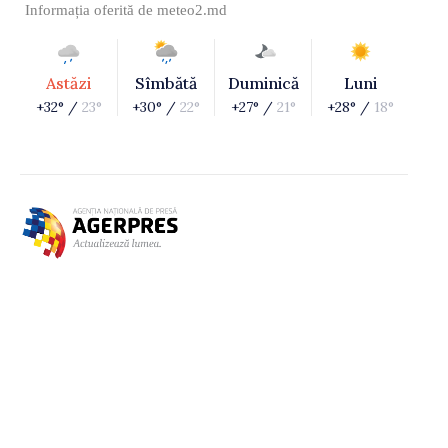
Informația oferită de
meteo2.md
Astăzi
Sîmbătă
Duminică
Luni
+32° /
23°
+30° /
22°
+27° /
21°
+28° /
18°