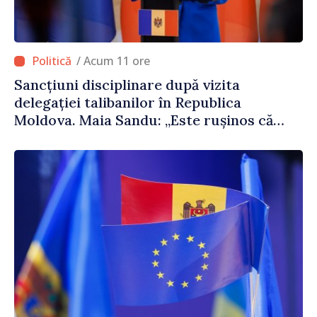
/ Acum 11 ore
Sancțiuni disciplinare după vizita
delegației talibanilor în Republica
Moldova. Maia Sandu: „Este rușinos că
oameni cu funcții înalte nu cunosc
politica statului”