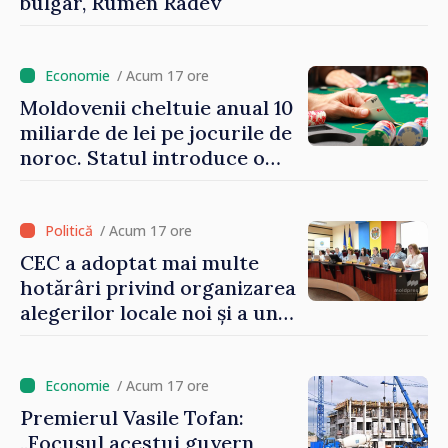
bulgar, Rumen Radev
/ Acum 17 ore
Moldovenii cheltuie anual 10
miliarde de lei pe jocurile de
noroc. Statul introduce o
taxă de 6%, care va aduce
peste 500 de milioane de lei
la buget
/ Acum 17 ore
CEC a adoptat mai multe
hotărâri privind organizarea
alegerilor locale noi și a unui
referendum local în satul
Delacău, raionul Anenii Noi
/ Acum 17 ore
Premierul Vasile Tofan:
„Focusul acestui guvern