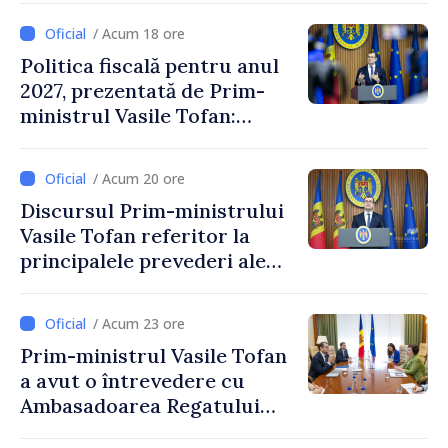
/ Acum 18 ore
Politica fiscală pentru anul
2027, prezentată de Prim-
ministrul Vasile Tofan:
Reducerea poverii pe muncă,
stimularea investițiilor și o
/ Acum 20 ore
taxare mai echitabilă
Discursul Prim-ministrului
Vasile Tofan referitor la
principalele prevederi ale
politicii fiscale pentru anul
2027
/ Acum 23 ore
Prim-ministrul Vasile Tofan
a avut o întrevedere cu
Ambasadoarea Regatului
Unit al Marii Britanii și