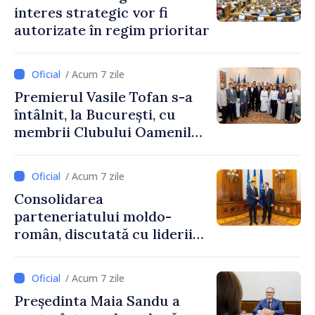
interes strategic vor fi
autorizate în regim prioritar
/ Acum 7 zile
Premierul Vasile Tofan s-a
întâlnit, la București, cu
membrii Clubului Oamenilor
de Afaceri Basarabeni
/ Acum 7 zile
Consolidarea
parteneriatului moldo-
român, discutată cu liderii
Parlamentului României
/ Acum 7 zile
Președinta Maia Sandu a