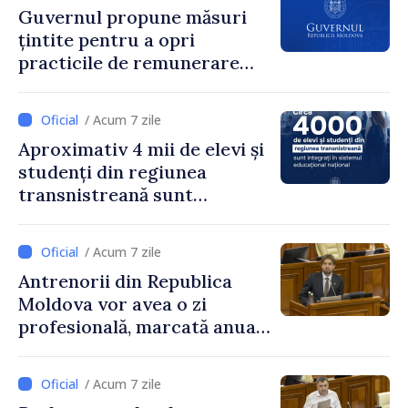
Guvernul propune măsuri
țintite pentru a opri
practicile de remunerare
exagerată
/ Acum 7 zile
Aproximativ 4 mii de elevi și
studenți din regiunea
transnistreană sunt
integrați în sistemul
educațional național
/ Acum 7 zile
Antrenorii din Republica
Moldova vor avea o zi
profesională, marcată anual
pe 25 septembrie
/ Acum 7 zile