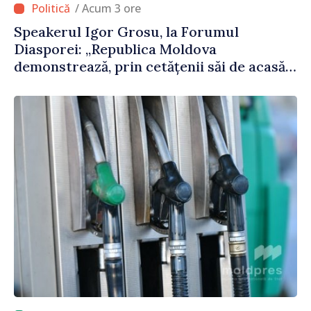
/ Acum 3 ore
Speakerul Igor Grosu, la Forumul
Diasporei: „Republica Moldova
demonstrează, prin cetățenii săi de acasă
și de peste hotare, că merită să devină
parte a marii familii europene”