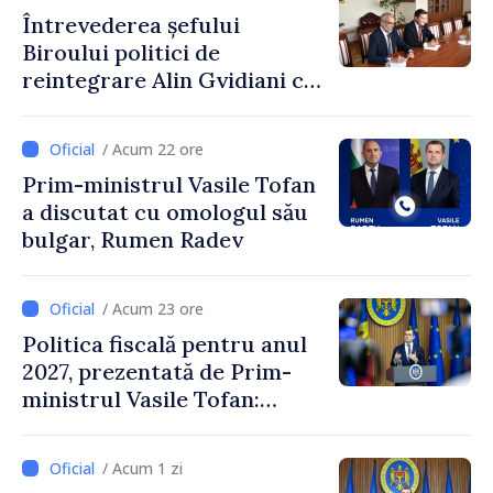
Petra Lärke
Întrevederea șefului
Biroului politici de
reintegrare Alin Gvidiani cu
reprezentanții Misiunii
Comitetului Internațional al
/ Acum 22 ore
Crucii Roșii în Moldova
Prim-ministrul Vasile Tofan
a discutat cu omologul său
bulgar, Rumen Radev
/ Acum 23 ore
Politica fiscală pentru anul
2027, prezentată de Prim-
ministrul Vasile Tofan:
Reducerea poverii pe muncă,
stimularea investițiilor și o
/ Acum 1 zi
taxare mai echitabilă