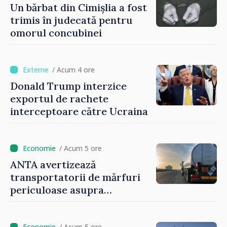
și susținerea acestui
Un bărbat din Cimișlia a fost
parcurs”
trimis în judecată pentru
omorul concubinei
/ Acum 4 ore
Donald Trump interzice
exportul de rachete
interceptoare către Ucraina
/ Acum 5 ore
ANTA avertizează
transportatorii de mărfuri
periculoase asupra
riscurilor sporite pe timp de
caniculă
/ Acum 5 ore