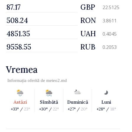
GBP
22.5125
RON
3.8611
UAH
0.4045
RUB
0.2053
Vremea
Informația oferită de
meteo2.md
Astăzi
Sîmbătă
Duminică
Luni
+33° /
23°
+30° /
22°
+27° /
20°
+28° /
18°