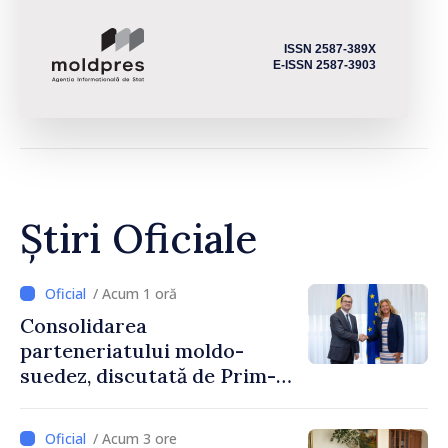
ISSN 2587-389X
E-ISSN 2587-3903
Știri Oficiale
/ Acum 1 oră
Consolidarea
parteneriatului moldo-
suedez, discutată de Prim-
ministrul Vasile Tofan și
Ambasadoarea Suediei,
/ Acum 3 ore