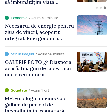
Republica Moldova pentru a
contribui la dezvoltarea
registrului naval național
/ Acum 40 minute
Necesarul de energie pentru
ziua de vineri, acoperit
integral: Energocom a
rezervat volumele
/ Acum 56 minute
GALERIE FOTO // Diaspora,
acasă: Imagini de la cea mai
mare reuniune a
moldovenilor de peste
hotare
/ Acum 1 oră
Meteorologii au emis Cod
galben de pericol de
incendiu în întreaga țară