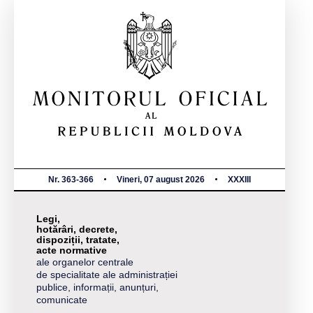
Nr. 363-366
Vineri, 07 august 2026
XXXIII
Legi,
hotărâri, decrete,
dispoziții, tratate,
acte normative
ale organelor centrale
de specialitate ale administrației
publice, informații, anunțuri,
comunicate