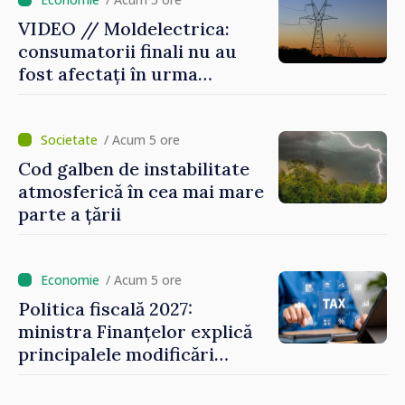
VIDEO // Moldelectrica:
consumatorii finali nu au
fost afectați în urma
avarierii Liniei Bălți–
Dnestrovsk. Lucrările de
reparație vor fi efectuate în
/ Acum 5 ore
regim prioritar
Cod galben de instabilitate
atmosferică în cea mai mare
parte a țării
/ Acum 5 ore
Politica fiscală 2027:
ministra Finanțelor explică
principalele modificări
privind impozitul pe
bunurile imobiliare, taxele