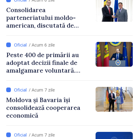
Consolidarea
parteneriatului moldo-
american, discutată de
Prim-ministrul Vasile Tofan
și însărcinatul cu afaceri al
/ Acum 6 zile
SUA, Nick Pietrowicz
Peste 400 de primării au
adoptat decizii finale de
amalgamare voluntară.
Secretarul general al
Guvernului, Alexei Buzu:
/ Acum 7 zile
„85,5% dintre primării au
Moldova și Bavaria își
inițiat procesul. Le
consolidează cooperarea
mulțumim aleșilor locali
economică
pentru că au pus pe primul
loc interesul oamenilor și
dezvoltar
/ Acum 7 zile