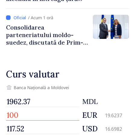
până pe 14 august
/ Acum 1 oră
Consolidarea
parteneriatului moldo-
suedez, discutată de Prim-
ministrul Vasile Tofan și
Ambasadoarea Suediei,
Petra Lärke
Curs valutar
Banca Națională a Moldovei
MDL
EUR
19.6237
USD
16.6982