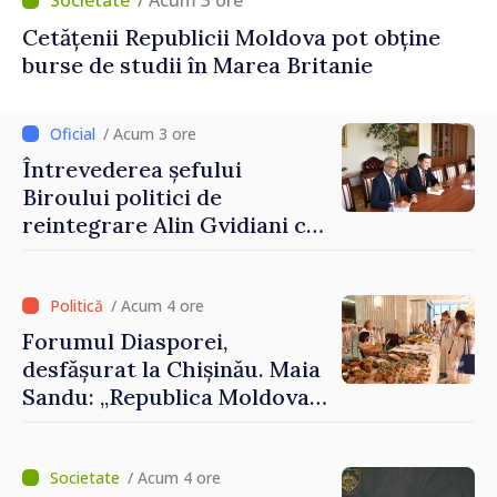
/ Acum 3 ore
Cetățenii Republicii Moldova pot obține
burse de studii în Marea Britanie
/ Acum 3 ore
Întrevederea șefului
Biroului politici de
reintegrare Alin Gvidiani cu
reprezentanții Misiunii
Comitetului Internațional al
Crucii Roșii în Moldova
/ Acum 4 ore
Forumul Diasporei,
desfășurat la Chișinău. Maia
Sandu: „Republica Moldova
avansează cu viteză spre UE,
iar diaspora poate juca un
rol important în promovarea
/ Acum 4 ore