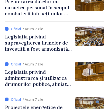
Prelucrarea datelor cu
caracter personal în scopul
combaterii infracțiunilor,
reglementată de o nouă lege
/ Acum 7 zile
Legislația privind
supravegherea firmelor de
investiții a fost armonizată
cu normele UE
/ Acum 7 zile
Legislația privind
administrarea și utilizarea
drumurilor publice, aliniată
la standardele UE
/ Acum 7 zile
Proiectele energetice de