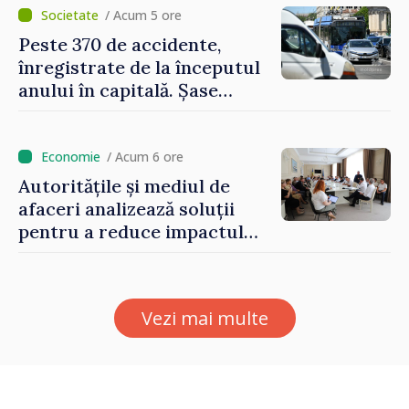
locale și rutiere
/ Acum 5 ore
Peste 370 de accidente,
înregistrate de la începutul
anului în capitală. Șase
persoane și-au pierdut viața
/ Acum 6 ore
Autoritățile și mediul de
afaceri analizează soluții
pentru a reduce impactul
provocărilor energetice
asupra economiei
Vezi mai multe