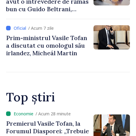
avut o întrevedere de rămas
bun cu Guido Beltrani,
directorul Biroului de
Cooperare al Elveției în
/ Acum 7 zile
Republica Moldova
Prim-ministrul Vasile Tofan
a discutat cu omologul său
irlandez, Micheál Martin
Top știri
/ Acum 11 minute
Un specialist din diaspora își
propune să revină în