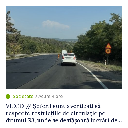
Agenția Executivă pentru Bulgarii din
Străinătate
/ Acum 4 ore
VIDEO // Șoferii sunt avertizați să
respecte restricțiile de circulație pe
drumul R3, unde se desfășoară lucrări de
reparație