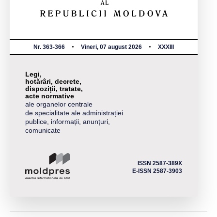
Nr. 363-366
Vineri, 07 august 2026
XXXIII
Legi,
hotărâri, decrete,
dispoziții, tratate,
acte normative
ale organelor centrale
de specialitate ale administrației
publice, informații, anunțuri,
comunicate
ISSN 2587-389X
E-ISSN 2587-3903