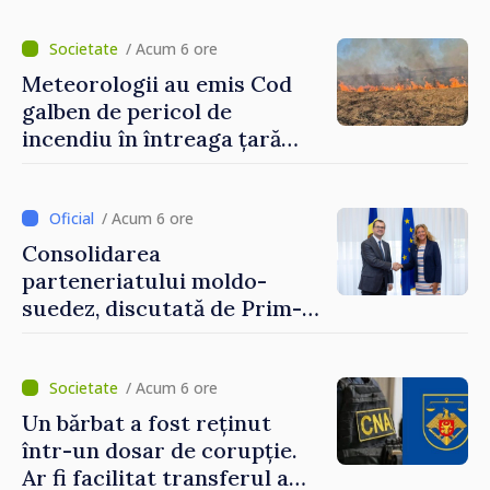
hotare
/ Acum 6 ore
Meteorologii au emis Cod
galben de pericol de
incendiu în întreaga țară
până pe 14 august
/ Acum 6 ore
Consolidarea
parteneriatului moldo-
suedez, discutată de Prim-
ministrul Vasile Tofan și
Ambasadoarea Suediei,
Petra Lärke
/ Acum 6 ore
Un bărbat a fost reținut
într-un dosar de corupție.
Ar fi facilitat transferul a