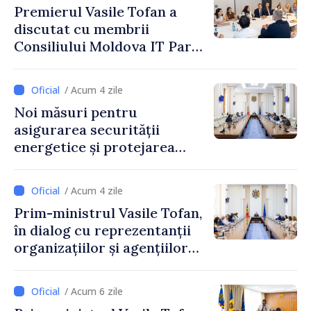
Premierul Vasile Tofan a
discutat cu membrii
Consiliului Moldova IT Park:
„Guvernul va fi un aliat al
industriei IT”
/ Acum 4 zile
Noi măsuri pentru
asigurarea securității
energetice și protejarea
resurselor de apă, aprobate
de CNMC
/ Acum 4 zile
Prim-ministrul Vasile Tofan,
în dialog cu reprezentanții
organizațiilor și agențiilor
internaționale din Republica
Moldova
/ Acum 6 zile