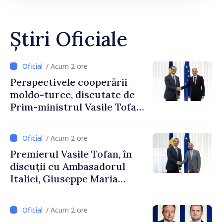
Știri Oficiale
/ Acum 2 ore
Perspectivele cooperării
moldo-turce, discutate de
Prim-ministrul Vasile Tofan
și Ambasadorul Turciei,
Uygar Mustafa Sertel
/ Acum 2 ore
Premierul Vasile Tofan, în
discuții cu Ambasadorul
Italiei, Giuseppe Maria
Perricone
/ Acum 2 ore