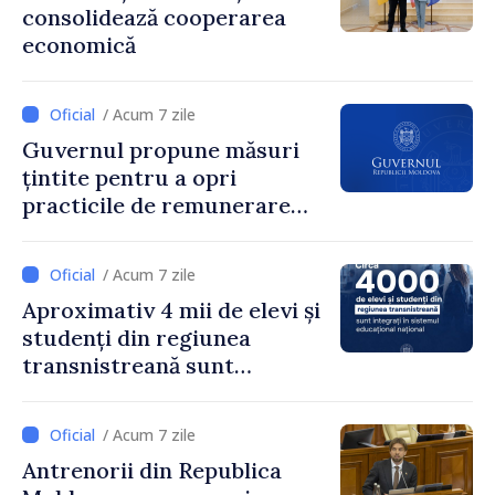
consolidează cooperarea
mulțumim aleșilor locali
economică
pentru că au pus pe primul
loc interesul oamenilor și
dezvoltar
/ Acum 7 zile
Guvernul propune măsuri
țintite pentru a opri
practicile de remunerare
exagerată
/ Acum 7 zile
Aproximativ 4 mii de elevi și
studenți din regiunea
transnistreană sunt
integrați în sistemul
educațional național
/ Acum 7 zile
Antrenorii din Republica