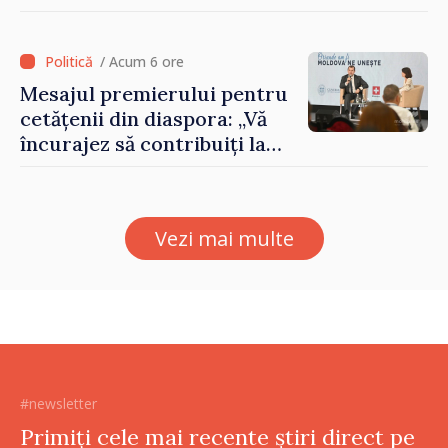
60.000 de dolari prin
portofele electronice
/ Acum 6 ore
Mesajul premierului pentru
cetățenii din diaspora: „Vă
încurajez să contribuiți la
dezvoltarea Republicii
Moldova”
Vezi mai multe
#newsletter
Primiți cele mai recente știri direct pe