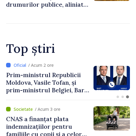
drumurilor publice, aliniată
la standardele UE
Top știri
/ Acum 2 ore
Perspectivele cooperării
moldo-turce, discutate de
Prim-ministrul Vasile Tofan
și Ambasadorul Turciei,
Uygar Mustafa Sertel
/ Acum 3 ore
CNAS a finanțat plata
indemnizațiilor pentru
familiile cu copii și a celor