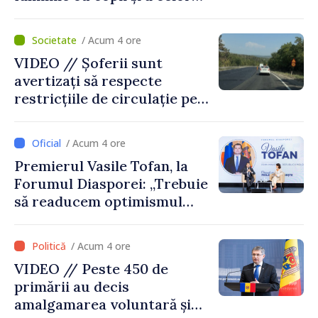
pentru incapacitate
temporară de muncă
/ Acum 4 ore
VIDEO // Șoferii sunt
avertizați să respecte
restricțiile de circulație pe
drumul R3, unde se
desfășoară lucrări de
/ Acum 4 ore
reparație
Premierul Vasile Tofan, la
Forumul Diasporei: „Trebuie
să readucem optimismul
oamenilor și încrederea că
Republica Moldova merge în
/ Acum 4 ore
direcția corectă”
VIDEO // Peste 450 de
primării au decis
amalgamarea voluntară și