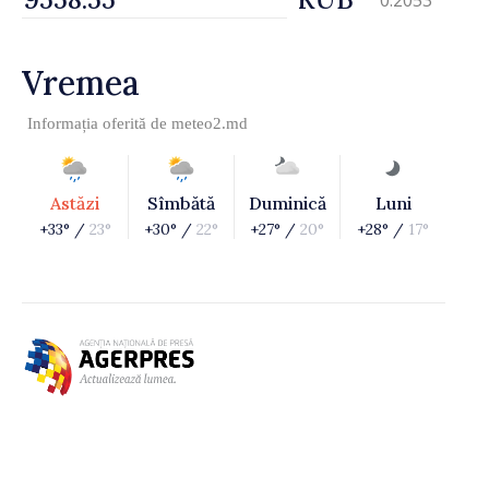
Vremea
Informația oferită de
meteo2.md
Astăzi
Sîmbătă
Duminică
Luni
+33° /
23°
+30° /
22°
+27° /
20°
+28° /
17°