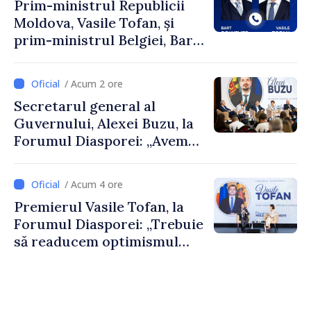
Prim-ministrul Republicii
Moldova, Vasile Tofan, și
prim-ministrul Belgiei, Bart
De Wever, au discutat
despre parcursul european
/ Acum 2 ore
al Republicii Moldova.
Secretarul general al
Guvernului, Alexei Buzu, la
Forumul Diasporei: „Avem
nevoie de fiecare dintre
dumneavoastră pentru a
/ Acum 4 ore
construi comunități mai
Premierul Vasile Tofan, la
puternice”
Forumul Diasporei: „Trebuie
să readucem optimismul
oamenilor și încrederea că
Republica Moldova merge în
direcția corectă”