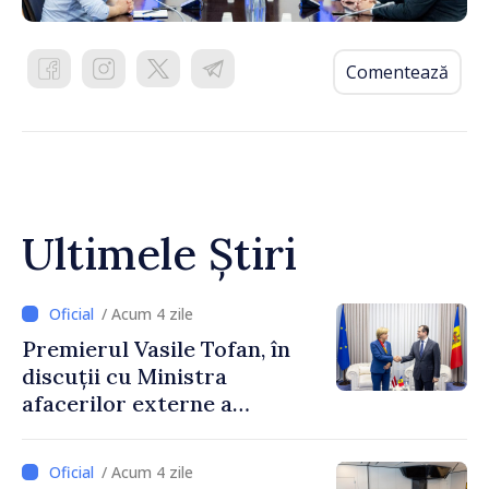
Comentează
Ultimele Știri
/ Acum 4 zile
Premierul Vasile Tofan, în
discuții cu Ministra
afacerilor externe a
Letoniei, Baiba Braže
/ Acum 4 zile