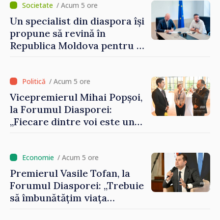
/ Acum 5 ore
Un specialist din diaspora își
propune să revină în
Republica Moldova pentru a
contribui la dezvoltarea
registrului naval național
/ Acum 5 ore
Vicepremierul Mihai Popșoi,
la Forumul Diasporei:
„Fiecare dintre voi este un
ambasador al țării noastre și
contribuie la promovarea
imaginii Republicii Moldova”
/ Acum 5 ore
Premierul Vasile Tofan, la
Forumul Diasporei: „Trebuie
să îmbunătățim viața
oamenilor și să repornim