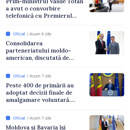
Prim-ministrul Vasile Tofan
a avut o convorbire
telefonică cu Premierul
Ucrainei, Sergii Korețkii
/ Acum 6 zile
Consolidarea
parteneriatului moldo-
american, discutată de
Prim-ministrul Vasile Tofan
și însărcinatul cu afaceri al
/ Acum 7 zile
SUA, Nick Pietrowicz
Peste 400 de primării au
adoptat decizii finale de
amalgamare voluntară.
Secretarul general al
Guvernului, Alexei Buzu:
/ Acum 7 zile
„85,5% dintre primării au
Moldova și Bavaria își
inițiat procesul. Le