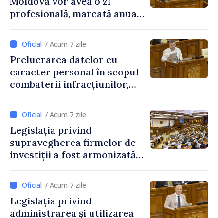
Moldova vor avea o zi
profesională, marcată anual
pe 25 septembrie
/ Acum 7 zile
Prelucrarea datelor cu
caracter personal în scopul
combaterii infracțiunilor,
reglementată de o nouă lege
/ Acum 7 zile
Legislația privind
supravegherea firmelor de
investiții a fost armonizată
cu normele UE
/ Acum 7 zile
Legislația privind
administrarea și utilizarea