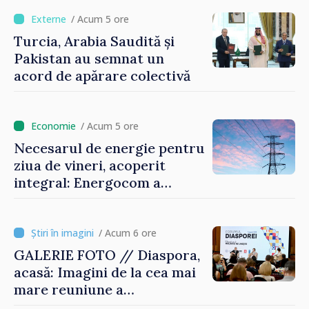
motoarele economiei”
/ Acum 5 ore
Turcia, Arabia Saudită și
Pakistan au semnat un
acord de apărare colectivă
/ Acum 5 ore
Necesarul de energie pentru
ziua de vineri, acoperit
integral: Energocom a
rezervat volumele
/ Acum 6 ore
GALERIE FOTO // Diaspora,
acasă: Imagini de la cea mai
mare reuniune a
moldovenilor de peste