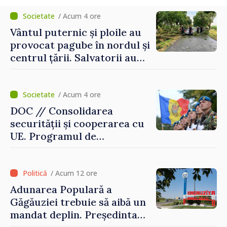
/ Acum 4 ore
Vântul puternic și ploile au
provocat pagube în nordul și
centrul țării. Salvatorii au
intervenit în zece cazuri
/ Acum 4 ore
DOC // Consolidarea
securității și cooperarea cu
UE. Programul de
implementare a Strategiei
Naționale de Apărare pentru
perioada 2024–2034,
/ Acum 12 ore
publicat în Monitorul Oficial
Adunarea Populară a
Găgăuziei trebuie să aibă un
mandat deplin. Președinta