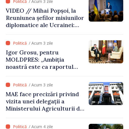
/ Acum 3 zile
râului Nistru și proiecte
VIDEO // Mihai Popșoi, la
comune în infrastructură și
Reuniunea șefilor misiunilor
energie
diplomatice ale Ucrainei:
„Republica Moldova a făcut
alegerea. Ne-am alăturat
/ Acum 3 zile
Ucrainei”
Igor Grosu, pentru
MOLDPRES: „Ambiția
noastră este ca raportul
Comisiei Europene din acest
an să fie și mai bun”
/ Acum 3 zile
MAE face precizări privind
vizita unei delegații a
Ministerului Agriculturii din
Afganistan la Chișinău
/ Acum 4 zile