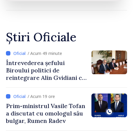
Știri Oficiale
/ Acum 49 minute
Întrevederea șefului
Biroului politici de
reintegrare Alin Gvidiani cu
reprezentanții Misiunii
Comitetului Internațional al
/ Acum 19 ore
Crucii Roșii în Moldova
Prim-ministrul Vasile Tofan
a discutat cu omologul său
bulgar, Rumen Radev