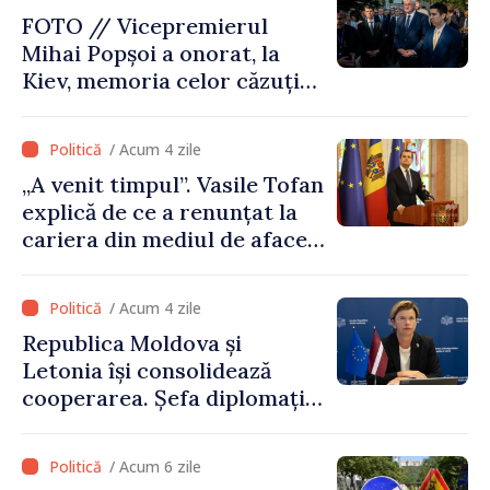
FOTO // Vicepremierul
Mihai Popșoi a onorat, la
Kiev, memoria celor căzuți
pentru libertatea Ucrainei:
„Acest război trebuie să
/ Acum 4 zile
înceteze”
„A venit timpul”. Vasile Tofan
explică de ce a renunțat la
cariera din mediul de afaceri
pentru a prelua funcția de
premier. Ce crede Igor
/ Acum 4 zile
Grosu despre noul șef al
Republica Moldova și
Guvernului
Letonia își consolidează
cooperarea. Șefa diplomației
letone vine la Chișinău
/ Acum 6 zile