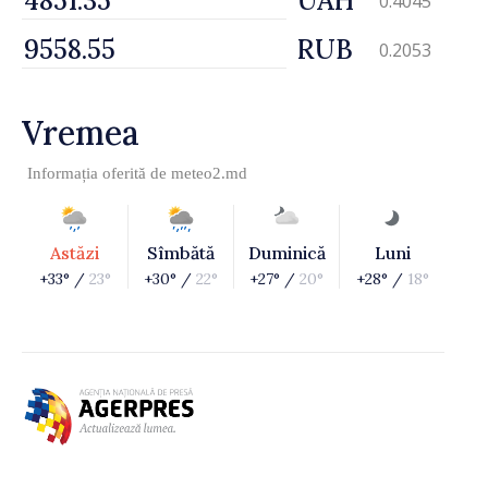
UAH
0.4045
RUB
0.2053
Vremea
Informația oferită de
meteo2.md
Astăzi
Sîmbătă
Duminică
Luni
+33° /
23°
+30° /
22°
+27° /
20°
+28° /
18°