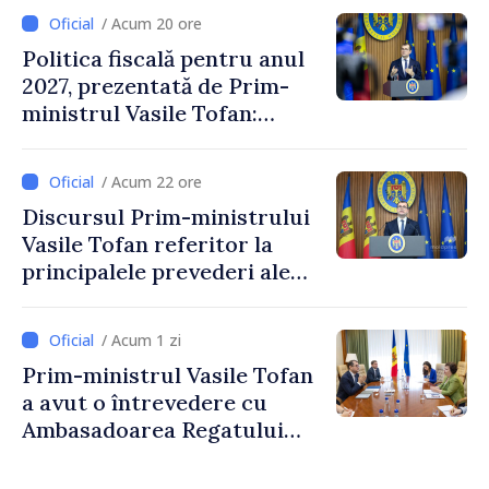
/ Acum 20 ore
Politica fiscală pentru anul
2027, prezentată de Prim-
ministrul Vasile Tofan:
Reducerea poverii pe muncă,
stimularea investițiilor și o
/ Acum 22 ore
taxare mai echitabilă
Discursul Prim-ministrului
Vasile Tofan referitor la
principalele prevederi ale
politicii fiscale pentru anul
2027
/ Acum 1 zi
Prim-ministrul Vasile Tofan
a avut o întrevedere cu
Ambasadoarea Regatului
Unit al Marii Britanii și
Irlandei de Nord, Fern