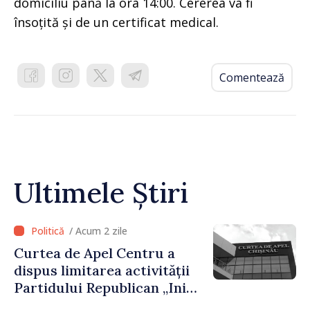
domiciliu până la ora 14:00. Cererea va fi
însoțită și de un certificat medical.
Comentează
Ultimele Știri
/ Acum 2 zile
Curtea de Apel Centru a
dispus limitarea activității
Partidului Republican „Inima
Moldovei” pentru 12 luni