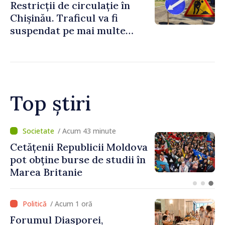
Restricții de circulație în
Chișinău. Traficul va fi
suspendat pe mai multe
străzi
Top știri
/ Acum 17 minute
Speakerul Igor Grosu, la
Forumul Diasporei: „R.
Moldova face eforturi,
lucrează și demonstrează,
prin cetățenii săi de acasă și
/ Acum 1 oră
de peste hotare, că merită să
Forumul Diasporei,
devină parte a marii familii