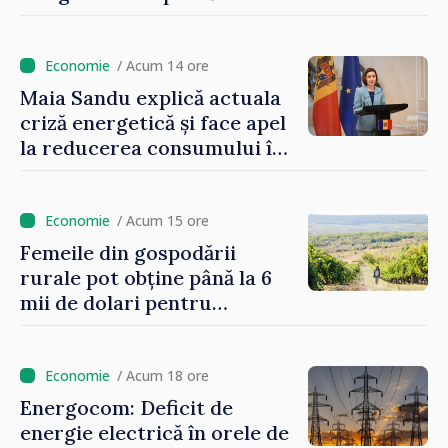
Sandu: „Nu ne blochează
niciun stat”
/ Acum 14 ore
Maia Sandu explică actuala
criză energetică și face apel
la reducerea consumului în
orele de vârf: „Doar astfel
putem menține prețurile la
un nivel mai mic”
/ Acum 15 ore
Femeile din gospodării
rurale pot obține până la 6
mii de dolari pentru
investiții în afaceri verzi şi
durabile
/ Acum 18 ore
Energocom: Deficit de
energie electrică în orele de