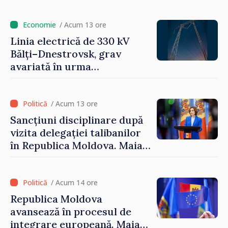
Maia Sandu: „Alegerile să fie
libere și corecte””
/ Acum 13 ore
Linia electrică de 330 kV
Bălți–Dnestrovsk, grav
avariată în urma
calamităților naturale
/ Acum 13 ore
Sancțiuni disciplinare după
vizita delegației talibanilor
în Republica Moldova. Maia
Sandu: „Este rușinos că
oameni cu funcții înalte nu
cunosc politica statului”
/ Acum 14 ore
Republica Moldova
avansează în procesul de
integrare europeană. Maia