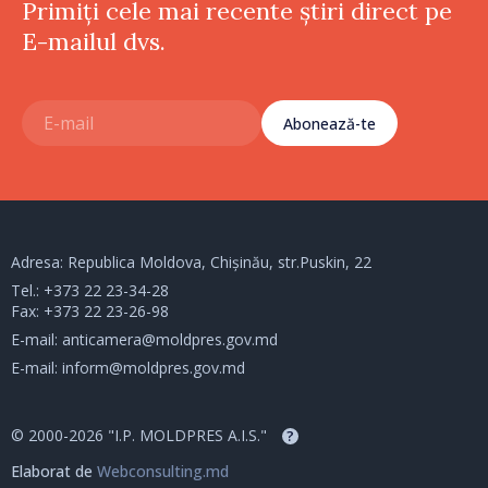
Primiți cele mai recente știri direct pe
E-mailul dvs.
Abonează-te
Adresa: Republica Moldova, Chișinău, str.Puskin, 22
Tel.:
+373 22 23-34-28
Fax: +373 22 23-26-98
E-mail:
anticamera@moldpres.gov.md
E-mail:
inform@moldpres.gov.md
© 2000-2026 "I.P. MOLDPRES A.I.S."
?
Elaborat de
Webconsulting.md