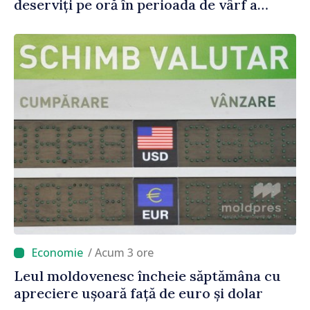
deserviți pe oră în perioada de vârf a
concediilor
/ Acum 3 ore
Leul moldovenesc încheie săptămâna cu
apreciere ușoară față de euro și dolar