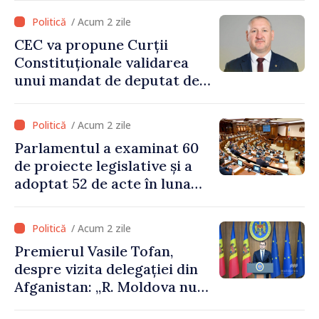
/ Acum 2 zile
CEC va propune Curții
Constituționale validarea
unui mandat de deputat de
pe lista PAS
/ Acum 2 zile
Parlamentul a examinat 60
de proiecte legislative și a
adoptat 52 de acte în luna
iulie
/ Acum 2 zile
Premierul Vasile Tofan,
despre vizita delegației din
Afganistan: „R. Moldova nu
recunoaște guvernarea