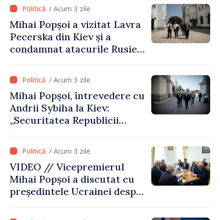
talibană. Aprobarea acestei
/ Acum 3 zile
vizite a fost o eroare de
Mihai Popșoi a vizitat Lavra
evaluare și de coordonare
Pecerska din Kiev și a
instituțională”
condamnat atacurile Rusiei
asupra patrimoniului
cultural al Ucrainei
/ Acum 3 zile
Mihai Popșoi, întrevedere cu
Andrii Sybiha la Kiev:
„Securitatea Republicii
Moldova este strâns legată
de securitatea Ucrainei”
/ Acum 3 zile
VIDEO // Vicepremierul
Mihai Popșoi a discutat cu
președintele Ucrainei despre
gestionarea situației
hidrologice din bazinul