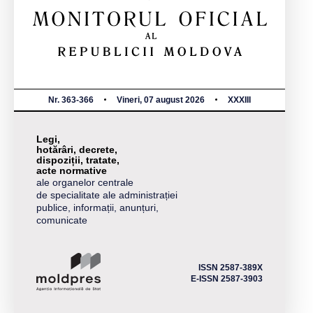
Nr. 363-366
Vineri, 07 august 2026
XXXIII
Legi,
hotărâri, decrete,
dispoziții, tratate,
acte normative
ale organelor centrale
de specialitate ale administrației
publice, informații, anunțuri,
comunicate
ISSN 2587-389X
E-ISSN 2587-3903