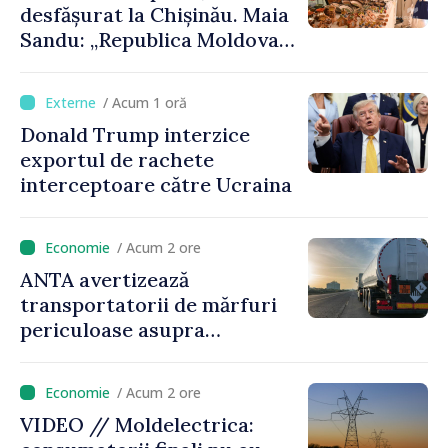
desfășurat la Chișinău. Maia
europene”
Sandu: „Republica Moldova
avansează cu viteză spre UE,
iar diaspora poate juca un
/ Acum 1 oră
rol important în promovarea
Donald Trump interzice
și susținerea acestui
exportul de rachete
parcurs”
interceptoare către Ucraina
/ Acum 2 ore
ANTA avertizează
transportatorii de mărfuri
periculoase asupra
riscurilor sporite pe timp de
caniculă
/ Acum 2 ore
VIDEO // Moldelectrica: