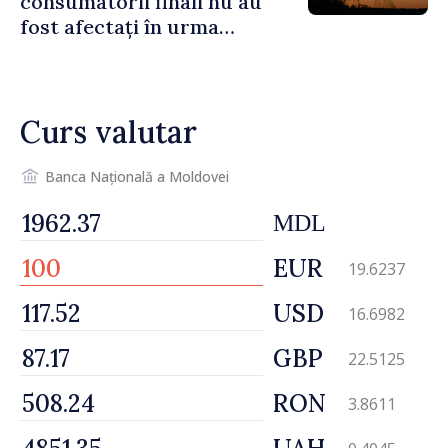
consumatorii finali nu au
fost afectați în urma
avarierii Liniei Bălți–
Dnestrovsk. Lucrările de
reparație vor fi efectuate în
Curs valutar
regim prioritar
Banca Națională a Moldovei
MDL
EUR
19.6237
USD
16.6982
GBP
22.5125
RON
3.8611