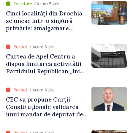
/ Acum 5 zile
au constatat încălcări ale
Cinci localități din Drochia
prevederilor legale”
se unesc într-o singură
primărie: amalgamare
voluntară susținută cu
stimulente de peste 28 de
/ Acum 6 zile
milioane de lei oferite de
Curtea de Apel Centru a
Guvern
dispus limitarea activității
Partidului Republican „Inima
Moldovei” pentru 12 luni
/ Acum 6 zile
CEC va propune Curții
Constituționale validarea
unui mandat de deputat de
pe lista PAS
/ Acum 6 zile