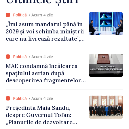
/ Acum 4 zile
„Îmi asum mandatul până în
2029 și voi schimba miniștrii
care nu livrează rezultate”,
declară premierul Vasile
Tofan
/ Acum 4 zile
MAE condamnă încălcarea
spațiului aerian după
descoperirea fragmentelor
dronei de la Văleni
/ Acum 4 zile
Președinta Maia Sandu,
despre Guvernul Tofan:
„Planurile de dezvoltare