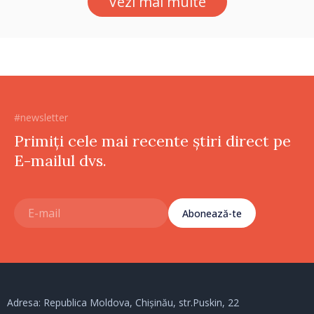
Vezi mai multe
ne punctăm prioritățile
pentru viitor”
#newsletter
Primiți cele mai recente știri direct pe
E-mailul dvs.
Abonează-te
Adresa: Republica Moldova, Chișinău, str.Puskin, 22