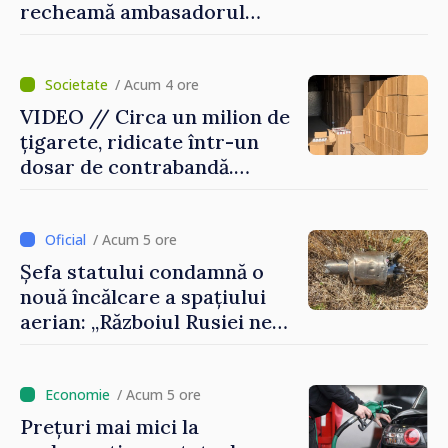
recheamă ambasadorul
Republicii Moldova la
Moscova pentru consultări
/ Acum 4 ore
VIDEO // Circa un milion de
țigarete, ridicate într-un
dosar de contrabandă.
Produsele urmau a fi scoase
ilegal din țară
/ Acum 5 ore
Șefa statului condamnă o
nouă încălcare a spațiului
aerian: „Războiul Rusiei ne
afectează direct”
/ Acum 5 ore
Prețuri mai mici la