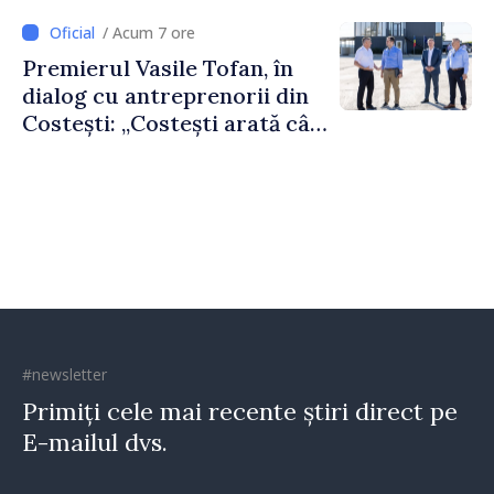
/ Acum 7 ore
Premierul Vasile Tofan, în
dialog cu antreprenorii din
Costești: „Costești arată cât
de mult poate face o
comunitate atunci când
există inițiativă, muncă și
spirit antreprenorial”
#newsletter
Primiți cele mai recente știri direct pe
E-mailul dvs.