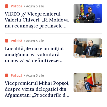
posibilul pentru a atenua
/ Acum 5 zile
consecințele”
VIDEO // Vicepremierul
Valeriu Chiveri: „R. Moldova
nu recunoaște pretinsele
acte de privatizare realizate
de structurile de la Tiraspol
/ Acum 5 zile
în raioanele de est”
Localitățile care au inițiat
amalgamarea voluntară
urmează să definitiveze
procedurile necesare pe
parcursul lunii august
/ Acum 5 zile
Vicepremierul Mihai Popșoi,
despre vizita delegației din
Afganistan: „Procedurile de
acordare a vizelor au fost
respectate întocmai. Nu s-