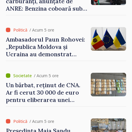
carburanți, anunțate de
ANRE: Benzina coboară sub
pragul de 30 de lei
/ Acum 5 ore
Ambasadorul Paun Rohovei:
„Republica Moldova și
Ucraina au demonstrat
performanțe fără precedent
în procesul de integrare
europeană”
/ Acum 5 ore
Un bărbat, reținut de CNA.
Ar fi cerut 30 000 de euro
pentru eliberarea unei
persoane condamnate
/ Acum 5 ore
Președinta Maia Sandu,