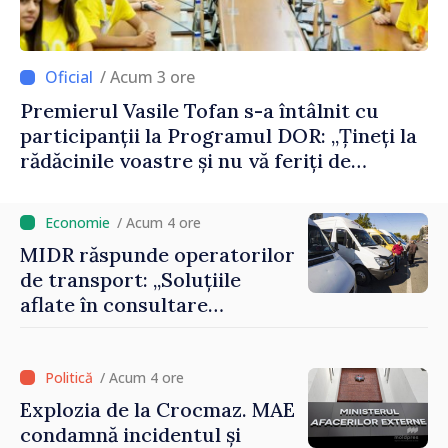
/ Acum 3 ore
Premierul Vasile Tofan s-a întâlnit cu
participanții la Programul DOR: „Țineți la
rădăcinile voastre și nu vă feriți de
încercări și greșeli – doar astfel puteți
reuși”
/ Acum 4 ore
MIDR răspunde operatorilor
de transport: „Soluțiile
aflate în consultare
urmăresc ca cetățenii să
beneficieze de servicii
sigure, regulate și
/ Acum 4 ore
accesibile”
Explozia de la Crocmaz. MAE
condamnă incidentul și