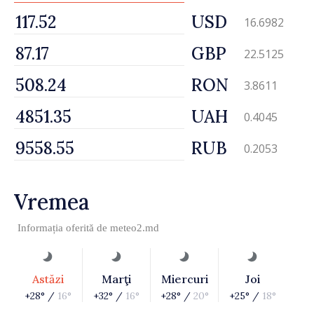
USD
16.6982
GBP
22.5125
RON
3.8611
UAH
0.4045
RUB
0.2053
Vremea
Informația oferită de
meteo2.md
Astăzi
Marţi
Miercuri
Joi
+28° /
16°
+32° /
16°
+28° /
20°
+25° /
18°