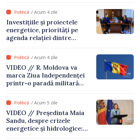
sunt mari și ambițioase. Este
nevoie de multă energie și
/ Acum 4 zile
stabilitate pentru a reuși”
Investițiile și proiectele
energetice, priorități pe
agenda relației dintre
Moldova și SUA
/ Acum 4 zile
VIDEO // R. Moldova va
marca Ziua Independenței
printr-o paradă militară
solemnă. Maia Sandu:
„Evenimentul reflectă
/ Acum 5 zile
eforturile pentru
VIDEO // Președinta Maia
consolidarea capacităților
Sandu, despre crizele
de apărare”
energetice și hidrologice:
„Guvernul va face tot