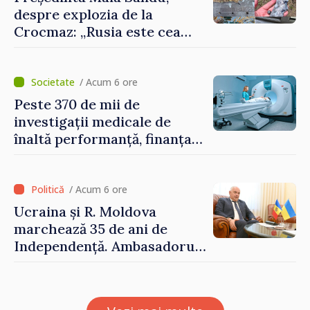
despre explozia de la
Crocmaz: „Rusia este cea
care duce războiul de
agresiune în Ucraina și
poartă întreaga vină pentru
/ Acum 6 ore
pericolul adus la casele
Peste 370 de mii de
oamenilor noștri”
investigații medicale de
înaltă performanță, finanțate
de asigurarea obligatorie în
prima jumătate a anului
/ Acum 6 ore
Ucraina și R. Moldova
marchează 35 de ani de
Independență. Ambasadorul
Paun Rohovei: „Am
demonstrat tuturor că
suntem rezistenți și știm să