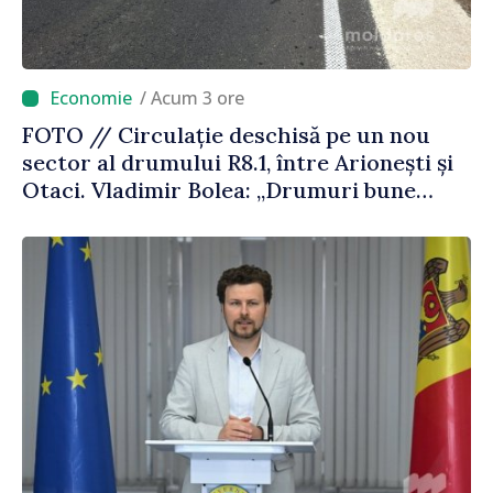
/ Acum 3 ore
FOTO // Circulație deschisă pe un nou
sector al drumului R8.1, între Arionești și
Otaci. Vladimir Bolea: „Drumuri bune
înseamnă deplasări sigure ale agenților
economici și cetățenilor”