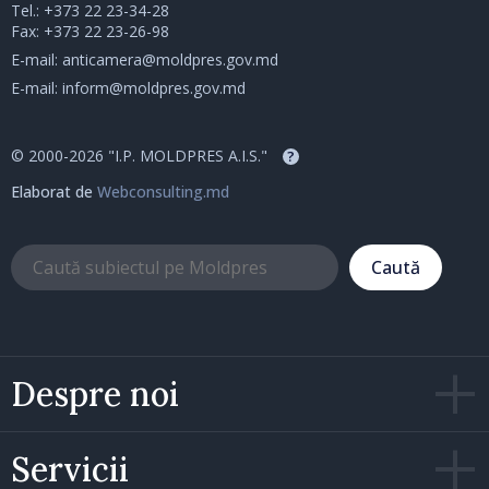
Tel.:
+373 22 23-34-28
Fax: +373 22 23-26-98
E-mail:
anticamera@moldpres.gov.md
E-mail:
inform@moldpres.gov.md
© 2000-2026 "I.P. MOLDPRES A.I.S."
?
Elaborat de
Webconsulting.md
Caută
Despre noi
Servicii