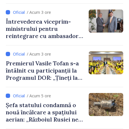
discutate la întrevederea
viceprim-ministrului cu
/ Acum 3 ore
reprezentanta rezidentă a
Întrevederea viceprim-
PNUD în Republica Moldova,
ministrului pentru
Daniela Gasparikova
reintegrare cu ambasadorul
Japoniei în Republica
Moldova
/ Acum 3 ore
Premierul Vasile Tofan s-a
întâlnit cu participanții la
Programul DOR: „Țineți la
rădăcinile voastre și nu vă
feriți de încercări și greșeli –
/ Acum 5 ore
doar astfel puteți reuși”
Șefa statului condamnă o
nouă încălcare a spațiului
aerian: „Războiul Rusiei ne
afectează direct”