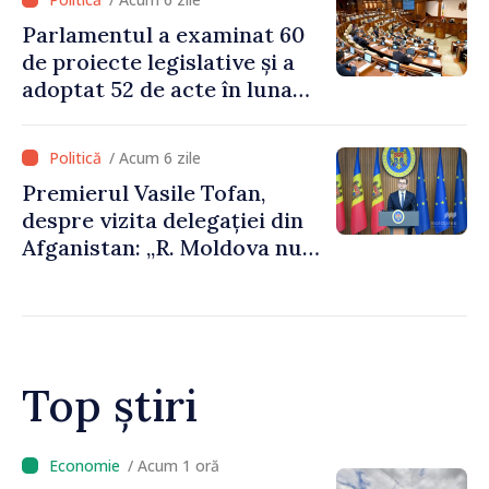
Parlamentul a examinat 60
de proiecte legislative și a
adoptat 52 de acte în luna
iulie
/ Acum 6 zile
Premierul Vasile Tofan,
despre vizita delegației din
Afganistan: „R. Moldova nu
recunoaște guvernarea
talibană. Aprobarea acestei
vizite a fost o eroare de
evaluare și de coordonare
instituțională”
Top știri
/ Acum 21 minute