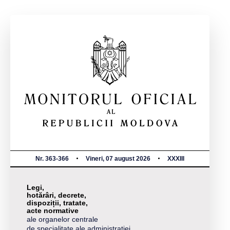
Nr. 363-366
Vineri, 07 august 2026
XXXIII
Legi,
hotărâri, decrete,
dispoziții, tratate,
acte normative
ale organelor centrale
de specialitate ale administrației