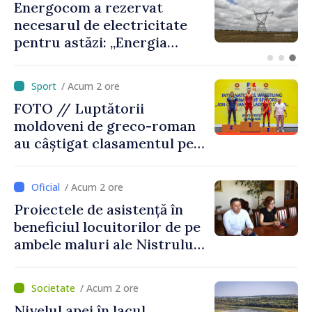
VIDEO // Peste 2 000 de
militari vor defila de Ziua
Independenței în PMAN.
Ministrul Anatolie Nosatîi:
„Un omagiu celor care au
/ Acum 2 ore
luptat pentru libertate”
FOTO // Luptătorii
moldoveni de greco-roman
au câștigat clasamentul pe
echipe la turneul de la
București
/ Acum 2 ore
Proiectele de asistență în
beneficiul locuitorilor de pe
ambele maluri ale Nistrului
discutate la întrevederea
viceprim-ministrului cu
/ Acum 2 ore
reprezentanta rezidentă a
Nivelul apei în lacul