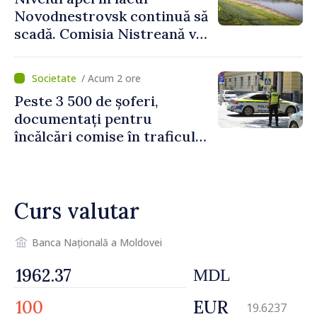
PNUD în Republica Moldova,
Novodnestrovsk continuă să
Daniela Gasparikova
scadă. Comisia Nistreană va
analiza situația hidrologică
/ Acum 2 ore
Peste 3 500 de șoferi,
documentați pentru
încălcări comise în traficul
rutier. Cei mai mulți au
depășit limita de viteză
Curs valutar
Banca Națională a Moldovei
MDL
EUR
19.6237