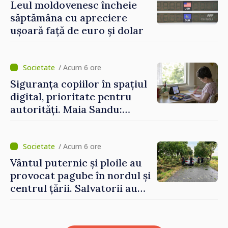
Leul moldovenesc încheie
săptămâna cu apreciere
ușoară față de euro și dolar
/ Acum 6 ore
Siguranța copiilor în spațiul
digital, prioritate pentru
autorități. Maia Sandu:
„Trebuie să creăm
mecanisme care să-i
protejeze”
/ Acum 6 ore
Vântul puternic și ploile au
provocat pagube în nordul și
centrul țării. Salvatorii au
intervenit în zece cazuri