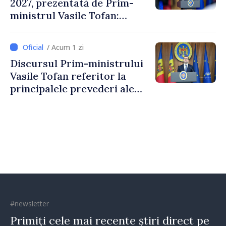
2027, prezentată de Prim-
ministrul Vasile Tofan:
Reducerea poverii pe muncă,
stimularea investițiilor și o
/ Acum 1 zi
taxare mai echitabilă
Discursul Prim-ministrului
Vasile Tofan referitor la
principalele prevederi ale
politicii fiscale pentru anul
2027
#newsletter
Primiți cele mai recente știri direct pe