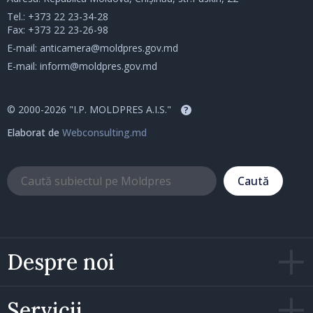
Tel.:
+373 22 23-34-28
Fax: +373 22 23-26-98
E-mail:
anticamera@moldpres.gov.md
E-mail:
inform@moldpres.gov.md
© 2000-2026 "I.P. MOLDPRES A.I.S."
?
Elaborat de
Webconsulting.md
Caută
Despre noi
Servicii