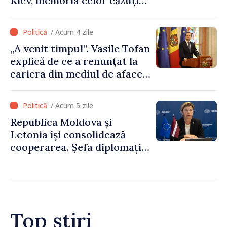
Kiev, memoria celor căzuți
pentru libertatea Ucrainei:
„Acest război trebuie să
/ Acum 4 zile
înceteze”
„A venit timpul”. Vasile Tofan
explică de ce a renunțat la
cariera din mediul de afaceri
pentru a prelua funcția de
premier. Ce crede Igor
/ Acum 5 zile
Grosu despre noul șef al
Republica Moldova și
Guvernului
Letonia își consolidează
cooperarea. Șefa diplomației
letone vine la Chișinău
Top știri