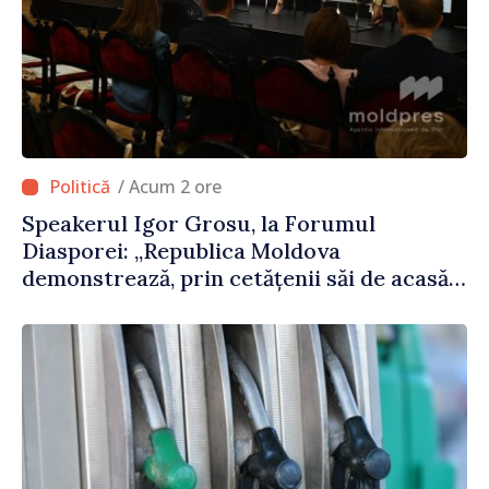
/ Acum 2 ore
Speakerul Igor Grosu, la Forumul
Diasporei: „Republica Moldova
demonstrează, prin cetățenii săi de acasă
și de peste hotare, că merită să devină
parte a marii familii europene”