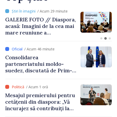
/ Acum 29 minute
GALERIE FOTO // Diaspora,
acasă: Imagini de la cea mai
mare reuniune a
moldovenilor de peste
hotare
/ Acum 46 minute
Consolidarea
parteneriatului moldo-
suedez, discutată de Prim-
ministrul Vasile Tofan și
Ambasadoarea Suediei,
/ Acum 1 oră
Petra Lärke
Mesajul premierului pentru
cetățenii din diaspora: „Vă
încurajez să contribuiți la
dezvoltarea Republicii