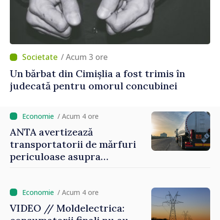
/ Acum 3 ore
Un bărbat din Cimișlia a fost trimis în
judecată pentru omorul concubinei
/ Acum 4 ore
ANTA avertizează
transportatorii de mărfuri
periculoase asupra
riscurilor sporite pe timp de
caniculă
/ Acum 4 ore
VIDEO // Moldelectrica: