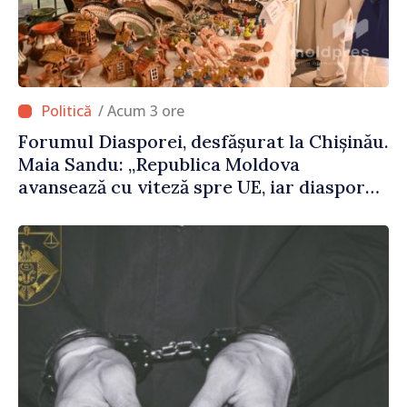
/ Acum 3 ore
Forumul Diasporei, desfășurat la Chișinău.
Maia Sandu: „Republica Moldova
avansează cu viteză spre UE, iar diaspora
poate juca un rol important în
promovarea și susținerea acestui
parcurs”