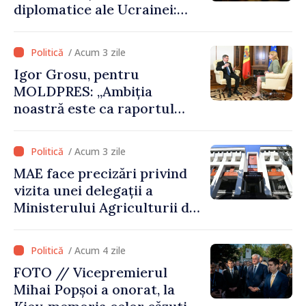
diplomatice ale Ucrainei:
„Republica Moldova a făcut
alegerea. Ne-am alăturat
/ Acum 3 zile
Ucrainei”
Igor Grosu, pentru
MOLDPRES: „Ambiția
noastră este ca raportul
Comisiei Europene din acest
an să fie și mai bun”
/ Acum 3 zile
MAE face precizări privind
vizita unei delegații a
Ministerului Agriculturii din
Afganistan la Chișinău
/ Acum 4 zile
FOTO // Vicepremierul
Mihai Popșoi a onorat, la