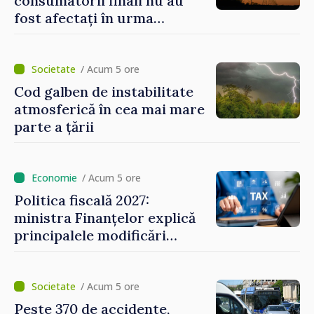
consumatorii finali nu au
fost afectați în urma
avarierii Liniei Bălți–
Dnestrovsk. Lucrările de
reparație vor fi efectuate în
/ Acum 5 ore
regim prioritar
Cod galben de instabilitate
atmosferică în cea mai mare
parte a țării
/ Acum 5 ore
Politica fiscală 2027:
ministra Finanțelor explică
principalele modificări
privind impozitul pe
bunurile imobiliare, taxele
locale și rutiere
/ Acum 5 ore
Peste 370 de accidente,