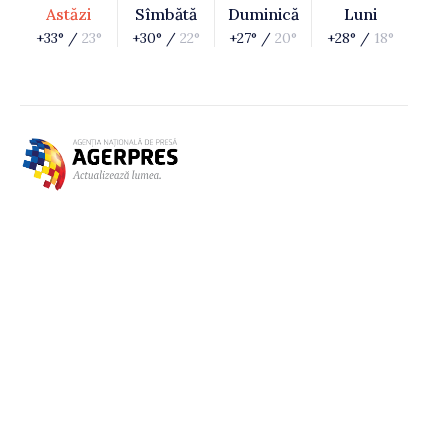
Astăzi
Sîmbătă
Duminică
Luni
+33° /
23°
+30° /
22°
+27° /
20°
+28° /
18°