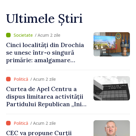
Ultimele Știri
/ Acum 2 zile
Cinci localități din Drochia
se unesc într-o singură
primărie: amalgamare
voluntară susținută cu
stimulente de peste 28 de
/ Acum 2 zile
milioane de lei oferite de
Curtea de Apel Centru a
Guvern
dispus limitarea activității
Partidului Republican „Inima
Moldovei” pentru 12 luni
/ Acum 2 zile
CEC va propune Curții