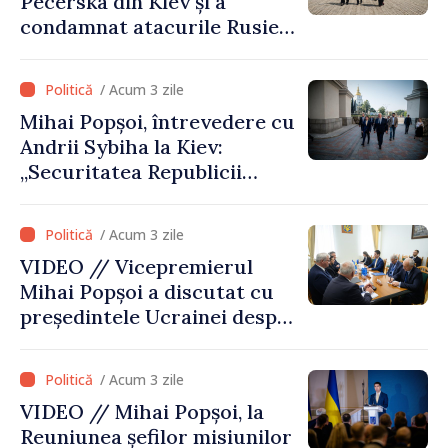
Pecerska din Kiev și a
instituțională”
condamnat atacurile Rusiei
asupra patrimoniului
cultural al Ucrainei
/ Acum 3 zile
Mihai Popșoi, întrevedere cu
Andrii Sybiha la Kiev:
„Securitatea Republicii
Moldova este strâns legată
de securitatea Ucrainei”
/ Acum 3 zile
VIDEO // Vicepremierul
Mihai Popșoi a discutat cu
președintele Ucrainei despre
gestionarea situației
hidrologice din bazinul
/ Acum 3 zile
râului Nistru și proiecte
VIDEO // Mihai Popșoi, la
comune în infrastructură și
Reuniunea șefilor misiunilor
energie