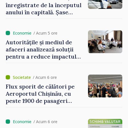
înregistrate de la începutul
anului în capitală. Șase
persoane și-au pierdut viața
/ Acum 5 ore
Autoritățile și mediul de
afaceri analizează soluții
pentru a reduce impactul
provocărilor energetice
asupra economiei
/ Acum 6 ore
Flux sporit de călători pe
Aeroportul Chișinău, cu
peste 1900 de pasageri
deserviți pe oră în perioada
de vârf a concediilor
/ Acum 6 ore