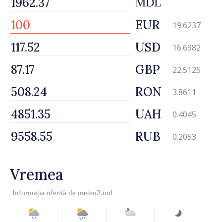
MDL
EUR
19.6237
USD
16.6982
GBP
22.5125
RON
3.8611
UAH
0.4045
RUB
0.2053
Vremea
Informația oferită de
meteo2.md