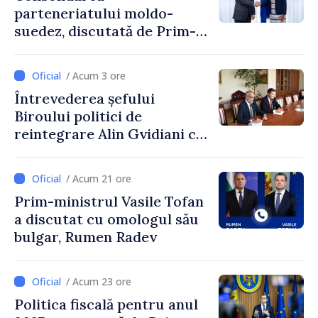
parteneriatului moldo-
suedez, discutată de Prim-
ministrul Vasile Tofan și
Ambasadoarea Suediei,
/ Acum 3 ore
Petra Lärke
Întrevederea șefului
Biroului politici de
reintegrare Alin Gvidiani cu
reprezentanții Misiunii
Comitetului Internațional al
/ Acum 21 ore
Crucii Roșii în Moldova
Prim-ministrul Vasile Tofan
a discutat cu omologul său
bulgar, Rumen Radev
/ Acum 23 ore
Politica fiscală pentru anul