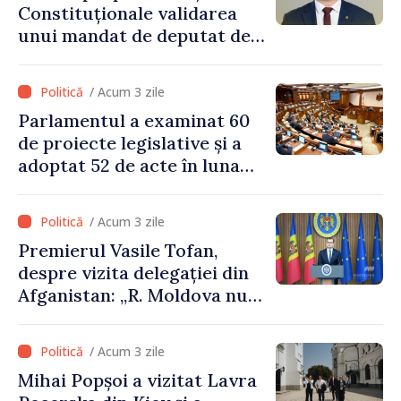
Constituționale validarea
unui mandat de deputat de
pe lista PAS
/ Acum 3 zile
Parlamentul a examinat 60
de proiecte legislative și a
adoptat 52 de acte în luna
iulie
/ Acum 3 zile
Premierul Vasile Tofan,
despre vizita delegației din
Afganistan: „R. Moldova nu
recunoaște guvernarea
talibană. Aprobarea acestei
/ Acum 3 zile
vizite a fost o eroare de
Mihai Popșoi a vizitat Lavra
evaluare și de coordonare