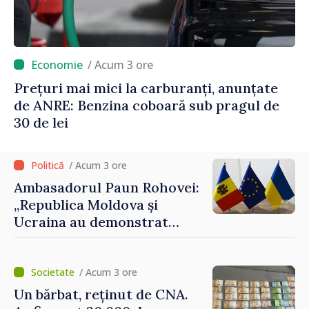
/ Acum 3 ore
Prețuri mai mici la carburanți, anunțate
de ANRE: Benzina coboară sub pragul de
30 de lei
/ Acum 3 ore
Ambasadorul Paun Rohovei:
„Republica Moldova și
Ucraina au demonstrat
performanțe fără precedent
în procesul de integrare
europeană”
/ Acum 3 ore
Un bărbat, reținut de CNA.