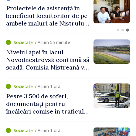
Energocom a rezervat
necesarul de electricitate
pentru astăzi: „Energia
disponibilă pe piețele
externe continuă să fie mai
/ Acum 55 minute
scumpă, în special în orele
Nivelul apei în lacul
de vârf”
Novodnestrovsk continuă să
scadă. Comisia Nistreană va
analiza situația hidrologică
/ Acum 1 oră
Peste 3 500 de șoferi,
documentați pentru
încălcări comise în traficul
rutier. Cei mai mulți au
depășit limita de viteză
/ Acum 1 oră