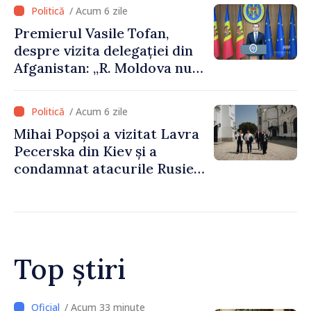
/ Acum 6 zile
Premierul Vasile Tofan,
despre vizita delegației din
Afganistan: „R. Moldova nu
recunoaște guvernarea
talibană. Aprobarea acestei
/ Acum 6 zile
vizite a fost o eroare de
Mihai Popșoi a vizitat Lavra
evaluare și de coordonare
Pecerska din Kiev și a
instituțională”
condamnat atacurile Rusiei
asupra patrimoniului
cultural al Ucrainei
Top știri
/ Acum 11 minute