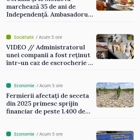
marchează 35 de ani de
Independență. Ambasadorul
Paun Rohovei: „Am
demonstrat tuturor că
suntem rezistenți și știm să
/ Acum 5 ore
ne punctăm prioritățile
VIDEO // Administratorul
pentru viitor”
unei companii a fost reținut
într-un caz de escrocherie și
insolvabilitate intenționată
de 5 milioane de lei în
domeniul agricol
/ Acum 5 ore
Fermierii afectați de seceta
din 2025 primesc sprijin
financiar de peste 1.400 de
lei pentru fiecare hectar
/ Acum 5 ore