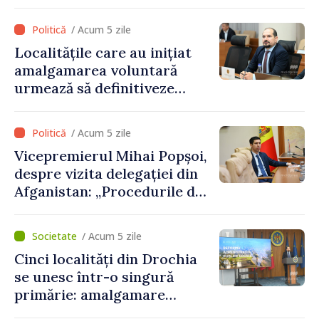
acte de privatizare realizate
de structurile de la Tiraspol
/ Acum 5 zile
în raioanele de est”
Localitățile care au inițiat
amalgamarea voluntară
urmează să definitiveze
procedurile necesare pe
parcursul lunii august
/ Acum 5 zile
Vicepremierul Mihai Popșoi,
despre vizita delegației din
Afganistan: „Procedurile de
acordare a vizelor au fost
respectate întocmai. Nu s-
/ Acum 5 zile
au constatat încălcări ale
Cinci localități din Drochia
prevederilor legale”
se unesc într-o singură
primărie: amalgamare
voluntară susținută cu