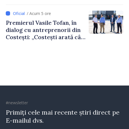
afectează direct”
/ Acum 5 ore
Premierul Vasile Tofan, în
dialog cu antreprenorii din
Costești: „Costești arată cât
de mult poate face o
comunitate atunci când
există inițiativă, muncă și
spirit antreprenorial”
#newsletter
Primiți cele mai recente știri direct pe
E-mailul dvs.