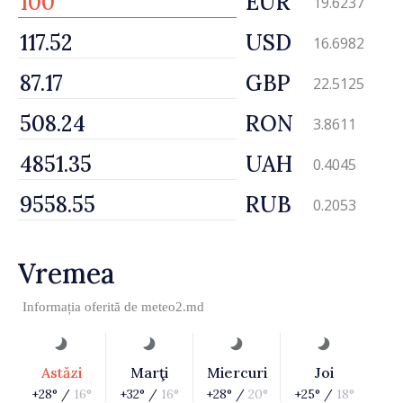
EUR
19.6237
USD
16.6982
GBP
22.5125
RON
3.8611
UAH
0.4045
RUB
0.2053
Vremea
Informația oferită de
meteo2.md
Astăzi
Marţi
Miercuri
Joi
+28° /
16°
+32° /
16°
+28° /
20°
+25° /
18°