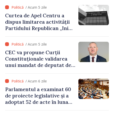
stimulente de peste 28 de
/ Acum 5 zile
milioane de lei oferite de
Curtea de Apel Centru a
Guvern
dispus limitarea activității
Partidului Republican „Inima
Moldovei” pentru 12 luni
/ Acum 5 zile
CEC va propune Curții
Constituționale validarea
unui mandat de deputat de
pe lista PAS
/ Acum 6 zile
Parlamentul a examinat 60
de proiecte legislative și a
adoptat 52 de acte în luna
iulie