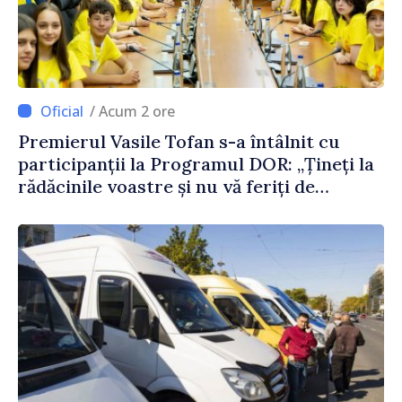
/ Acum 2 ore
Premierul Vasile Tofan s-a întâlnit cu
participanții la Programul DOR: „Țineți la
rădăcinile voastre și nu vă feriți de
încercări și greșeli – doar astfel puteți
reuși”