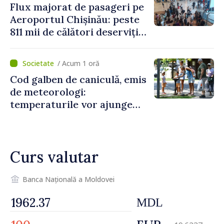
Flux majorat de pasageri pe
Aeroportul Chișinău: peste
811 mii de călători deserviți
în luna iulie
/ Acum 1 oră
Cod galben de caniculă, emis
de meteorologi:
temperaturile vor ajunge
până la +35 de grade Celsius
Curs valutar
Banca Națională a Moldovei
MDL