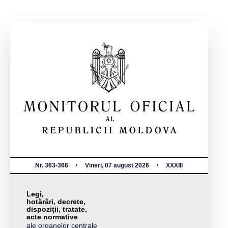
Nr. 363-366
Vineri, 07 august 2026
XXXIII
Legi,
hotărâri, decrete,
dispoziții, tratate,
acte normative
ale organelor centrale