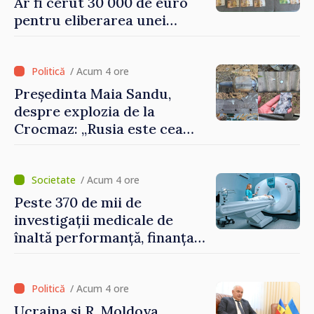
Ar fi cerut 30 000 de euro
pentru eliberarea unei
persoane condamnate
/ Acum 4 ore
Președinta Maia Sandu,
despre explozia de la
Crocmaz: „Rusia este cea
care duce războiul de
agresiune în Ucraina și
poartă întreaga vină pentru
/ Acum 4 ore
pericolul adus la casele
Peste 370 de mii de
oamenilor noștri”
investigații medicale de
înaltă performanță, finanțate
de asigurarea obligatorie în
prima jumătate a anului
/ Acum 4 ore
Ucraina și R. Moldova