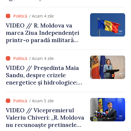
Moldova și SUA
/ Acum 4 zile
VIDEO // R. Moldova va
marca Ziua Independenței
printr-o paradă militară
solemnă. Maia Sandu:
„Evenimentul reflectă
/ Acum 4 zile
eforturile pentru
VIDEO // Președinta Maia
consolidarea capacităților
Sandu, despre crizele
de apărare”
energetice și hidrologice:
„Guvernul va face tot
posibilul pentru a atenua
/ Acum 5 zile
consecințele”
VIDEO // Vicepremierul
Valeriu Chiveri: „R. Moldova
nu recunoaște pretinsele