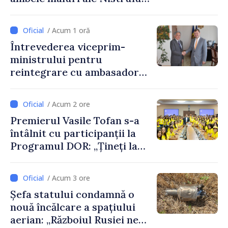
discutate la întrevederea
viceprim-ministrului cu
/ Acum 1 oră
reprezentanta rezidentă a
Întrevederea viceprim-
PNUD în Republica Moldova,
ministrului pentru
Daniela Gasparikova
reintegrare cu ambasadorul
Japoniei în Republica
Moldova
/ Acum 2 ore
Premierul Vasile Tofan s-a
întâlnit cu participanții la
Programul DOR: „Țineți la
rădăcinile voastre și nu vă
feriți de încercări și greșeli –
/ Acum 3 ore
doar astfel puteți reuși”
Șefa statului condamnă o
nouă încălcare a spațiului
aerian: „Războiul Rusiei ne