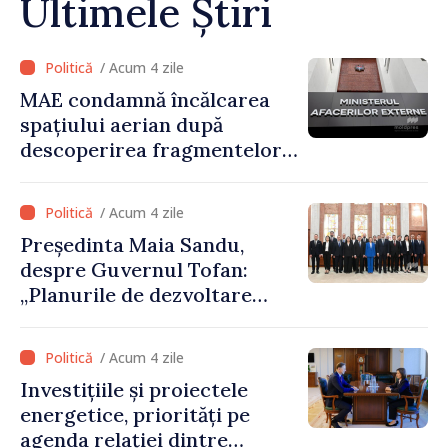
Ultimele Știri
/ Acum 4 zile
MAE condamnă încălcarea
spațiului aerian după
descoperirea fragmentelor
dronei de la Văleni
/ Acum 4 zile
Președinta Maia Sandu,
despre Guvernul Tofan:
„Planurile de dezvoltare
sunt mari și ambițioase. Este
nevoie de multă energie și
/ Acum 4 zile
stabilitate pentru a reuși”
Investițiile și proiectele
energetice, priorități pe
agenda relației dintre