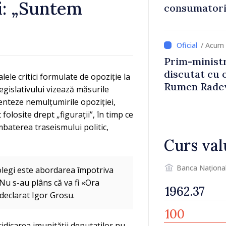
i: „Suntem
consumatorii
economiseas
/ Acum 
Prim-ministr
discutat cu 
ele critici formulate de opoziție la
Rumen Rade
egislativului vizează măsurile
omenteze nemulțumirile opoziției,
 folosite drept „figurații”, în timp ce
baterea traseismului politic,
Curs val
Banca Naționa
olegi este abordarea împotriva
. Nu s-au plâns că va fi «Ora
 declarat Igor Grosu.
idicarea imunității deputaților nu