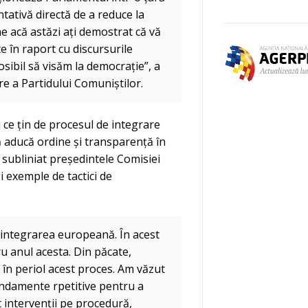
ntativă directă de a reduce la
ne acă astăzi ați demostrat că vă
e în raport cu discursurile
osibil să visăm la democrație”, a
e a Partidului Comuniștilor.
 ce țin de procesul de integrare
să aducă ordine și transparență în
a subliniat președintele Comisiei
 exemple de tactici de
 integrarea europeană. În acest
ru anul acesta. Din păcate,
n în periol acest proces. Am văzut
ndamente rpetitive pentru a
 intervenții pe procedură,