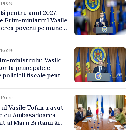
14 ore
ală pentru anul 2027,
e Prim-ministrul Vasile
erea poverii pe muncă,
vestițiilor și o taxare
lă
16 ore
im-ministrului Vasile
or la principalele
 politicii fiscale pentru
19 ore
ul Vasile Tofan a avut
re cu Ambasadoarea
t al Marii Britanii și
Nord, Fern Horine