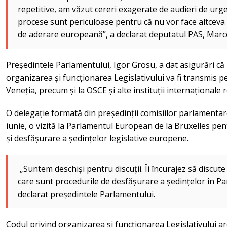
repetitive, am văzut cereri exagerate de audieri de urge
procese sunt periculoase pentru că nu vor face altceva
de aderare europeană”, a declarat deputatul PAS, Marce
Președintele Parlamentului, Igor Grosu, a dat asigurări că 
organizarea și funcționarea Legislativului va fi transmis p
Veneția, precum și la OSCE și alte instituții internaționale 
O delegație formată din președinții comisiilor parlamentar
iunie, o vizită la Parlamentul European de la Bruxelles pe
și desfășurare a ședințelor legislative europene.
„Suntem deschiși pentru discuții. Îi încurajez să discut
care sunt procedurile de desfășurare a ședințelor în P
declarat președintele Parlamentului.
Codul privind organizarea și funcționarea Legislativului ar