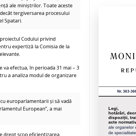
nță ale miniștrilor. Toate aceste
 decât tergiversarea procesului
l Spatari.
proiectul Codului privind
entru expertiză la Comisia de la
relevante.
e va efectua, în perioada 31 mai – 3
ntru a analiza modul de organizare
Nr. 363-36
e cu europarlamentarii și să vadă
arlamentul European”, a mai
Legi,
hotărâri, decr
dispoziții, tra
acte normati
ale organelor 
de specialitate
e drept scop eficientizarea