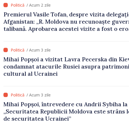
/ Acum 2 zile
Premierul Vasile Tofan, despre vizita delegați
Afganistan: „R. Moldova nu recunoaște guve
talibană. Aprobarea acestei vizite a fost o er
de evaluare și de coordonare instituțională”
/ Acum 3 zile
Mihai Popșoi a vizitat Lavra Pecerska din Kiev
condamnat atacurile Rusiei asupra patrimoni
cultural al Ucrainei
/ Acum 3 zile
Mihai Popșoi, întrevedere cu Andrii Sybiha la 
„Securitatea Republicii Moldova este strâns 
de securitatea Ucrainei”