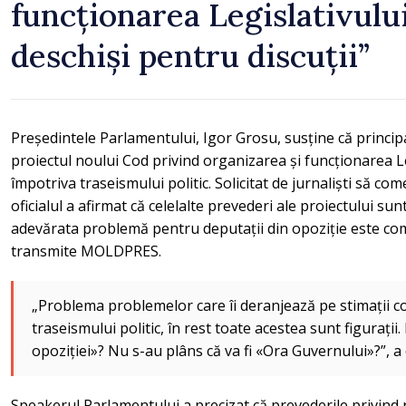
funcționarea Legislativulu
deschiși pentru discuții”
Președintele Parlamentului, Igor Grosu, susține că principal
proiectul noului Cod privind organizarea și funcționarea L
împotriva traseismului politic. Solicitat de jurnaliști să c
oficialul a afirmat că celelalte prevederi ale proiectului sunt
adevărata problemă pentru deputații din opoziție este com
transmite MOLDPRES.
„Problema problemelor care îi deranjează pe stimații c
traseismului politic, în rest toate acestea sunt figurații
opoziției»? Nu s-au plâns că va fi «Ora Guvernului»?”, a
Speakerul Parlamentului a precizat că prevederile privind r