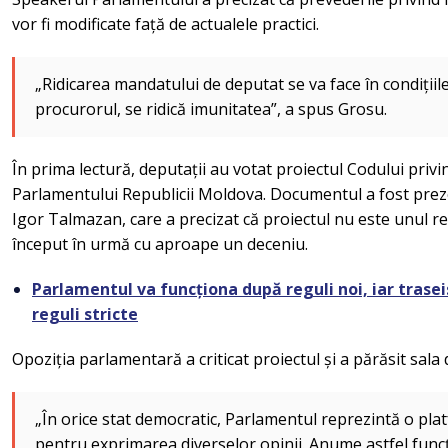
vor fi modificate față de actualele practici.
„Ridicarea mandatului de deputat se va face în condițiile
procurorul, se ridică imunitatea”, a spus Grosu.
În prima lectură, deputații au votat proiectul Codului priv
Parlamentului Republicii Moldova. Documentul a fost preze
Igor Talmazan, care a precizat că proiectul nu este unul re
început în urmă cu aproape un deceniu.
Parlamentul va funcționa după reguli noi, iar traseis
reguli stricte
Opoziția parlamentară a criticat proiectul și a părăsit sala
„În orice stat democratic, Parlamentul reprezintă o platf
pentru exprimarea diverselor opinii. Anume astfel func