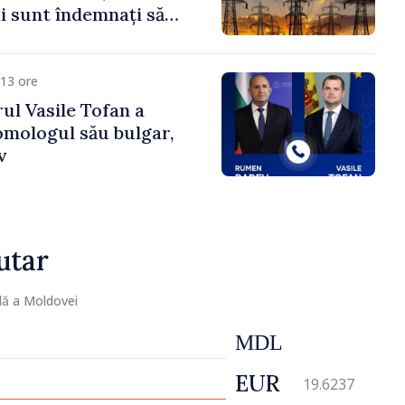
 sunt îndemnați să
că
13 ore
ul Vasile Tofan a
omologul său bulgar,
v
utar
lă a Moldovei
MDL
EUR
19.6237