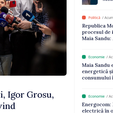
că oameni cu
cunosc polit
/ Acum
Republica Mo
procesul de 
Maia Sandu: 
niciun stat”
/ A
Maia Sandu e
energetică ș
consumului î
astfel putem
un nivel mai
, Igor Grosu,
/ A
vind
Energocom: D
electrică în 