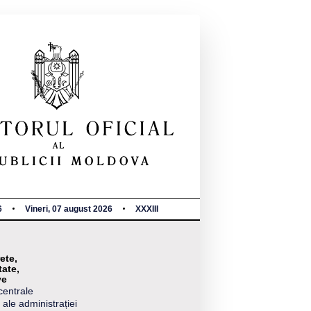
6
Vineri, 07 august 2026
XXXIII
ete,
tate,
ve
centrale
 ale administrației