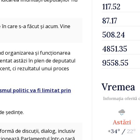
 în care s-a făcut și acum. Vine
ind organizarea și funcționarea
ntat astăzi în plen de deputatul
cent, ci rezultatul unui proces
Vremea
mul politic va fi limitat prin
Informația oferită
 de ședințe.
Astăzi
ormă de discuții, dialog, inclusiv
+34° /
22°
ționează Parlamentul într-o țară