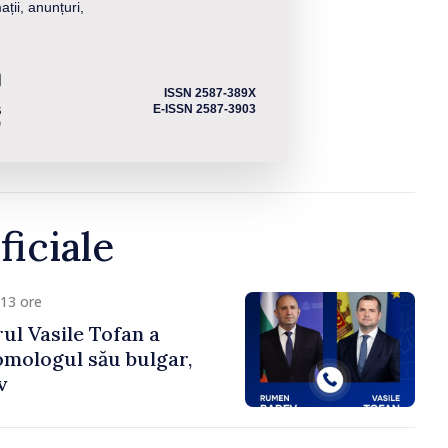
ații, anunțuri,
ISSN 2587-389X
E-ISSN 2587-3903
ficiale
13 ore
ul Vasile Tofan a
omologul său bulgar,
v