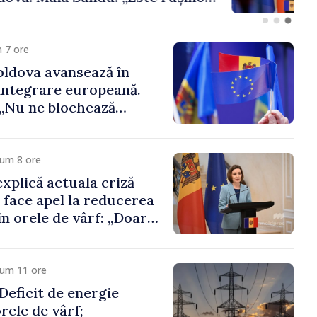
 funcții înalte nu
ica statului”
 7 ore
ldova avansează în
integrare europeană.
„Nu ne blochează
cum 8 ore
xplică actuala criză
i face apel la reducerea
n orele de vârf: „Doar
 menține prețurile la
 mic”
cum 11 ore
eficit de energie
orele de vârf;