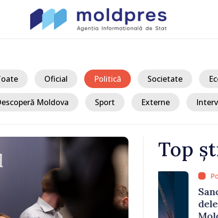
Toate
Oficial
Politică
Societate
Ec
escoperă Moldova
Sport
Externe
Interv
Top șt
/ Acum
 Bălți–
Sancțiuni dis
tă în urma
delegației ta
Moldova. Mai