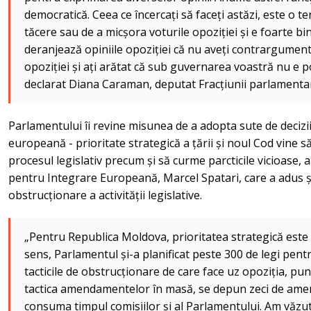
democratică. Ceea ce încercați să faceți astăzi, este o te
tăcere sau de a micșora voturile opoziției și e foarte bi
deranjează opiniile opoziției că nu aveți contrargument
opoziției și ați arătat că sub guvernarea voastră nu e p
declarat Diana Caraman, deputat Fracțiunii parlamentar
Parlamentului îi revine misunea de a adopta sute de decizii
europeană - prioritate strategică a țării și noul Cod vine 
procesul legislativ precum și să curme parcticile vicioase, 
pentru Integrare Europeană, Marcel Spatari, care a adus și
obstrucționare a activității legislative.
„Pentru Republica Moldova, prioritatea strategică este
sens, Parlamentul și-a planificat peste 300 de legi pent
tacticile de obstrucționare de care face uz opoziția, pu
tactica amendamentelor în masă, se depun zeci de ame
consuma timpul comisiilor și al Parlamentului. Am văzut