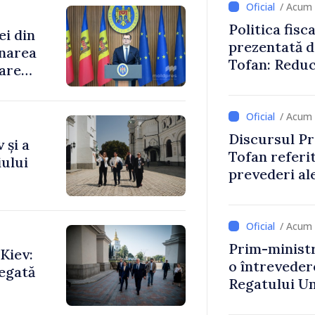
/ Acum 
Politica fisc
ei din
prezentată d
rnarea
Tofan: Reduc
oare
stimularea in
mai echitabi
/ Acum 
Discursul Pr
 și a
Tofan referit
ului
prevederi ale
anul 2027
/ Acum 
Prim-ministr
Kiev:
o întrevede
legată
Regatului Uni
Irlandei de 