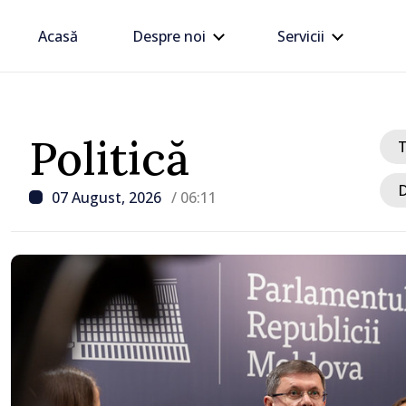
Acasă
Despre noi
Servicii
Politică
D
07 August, 2026
/ 06:11
/ Acum 6 ore
Linia electrică de 330 kV
Dnestrovsk, grav avaria
calamităților naturale