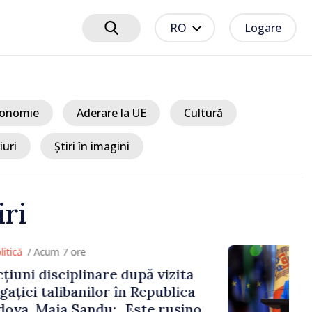
RO
Logare
onomie
Aderare la UE
Cultură
iuri
Știri în imagini
iri
 7 ore
ciplinare după vizita
libanilor în Republica
a Sandu: „Este rușinos