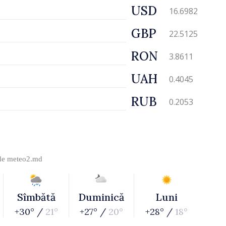
USD
16.6982
GBP
22.5125
RON
3.8611
UAH
0.4045
RUB
0.2053
 de
meteo2.md
Sîmbătă
Duminică
Luni
+30° /
21°
+27° /
20°
+28° /
18°