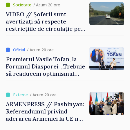
Bulgarii din Străinătate
/ Acum 20 ore
VIDEO // Șoferii sunt
avertizați să respecte
restricțiile de circulație pe
drumul R3, unde se
desfășoară lucrări de
reparație
/ Acum 20 ore
Premierul Vasile Tofan, la
Forumul Diasporei: „Trebuie
să readucem optimismul
oamenilor și încrederea că
Republica Moldova merge în
direcția corectă”
/ Acum 20 ore
ARMENPRESS // Pashinyan:
Referendumul privind
aderarea Armeniei la UE nu
este posibil în această etapă