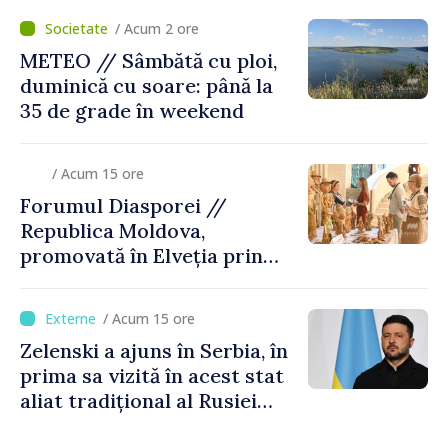
/ Acum 2 ore
METEO // Sâmbătă cu ploi,
duminică cu soare: până la
35 de grade în weekend
/ Acum 15 ore
Forumul Diasporei //
Republica Moldova,
promovată în Elveția prin
turism, investiții și
exporturi
/ Acum 15 ore
Zelenski a ajuns în Serbia, în
prima sa vizită în acest stat
aliat tradițional al Rusiei
după 2022