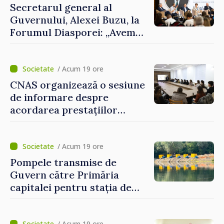
Secretarul general al
Guvernului, Alexei Buzu, la
Forumul Diasporei: „Avem
nevoie de fiecare dintre
dumneavoastră pentru a
construi comunități mai
/ Acum 19 ore
puternice”
CNAS organizează o sesiune
de informare despre
acordarea prestațiilor
sociale și serviciile
electronice. Cetățenii,
invitați să se înscrie la
/ Acum 19 ore
eveniment
Pompele transmise de
Guvern către Primăria
capitalei pentru stația de
captarea a apei de la Vadul
lui Vodă au fost instalate și
/ Acum 19 ore