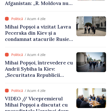
Afganistan: „R. Moldova nu
recunoaște guvernarea
talibană. Aprobarea acestei
/ Acum 4 zile
vizite a fost o eroare de
Mihai Popșoi a vizitat Lavra
evaluare și de coordonare
Pecerska din Kiev și a
instituțională”
condamnat atacurile Rusiei
asupra patrimoniului
cultural al Ucrainei
/ Acum 4 zile
Mihai Popșoi, întrevedere cu
Andrii Sybiha la Kiev:
„Securitatea Republicii
Moldova este strâns legată
de securitatea Ucrainei”
/ Acum 4 zile
VIDEO // Vicepremierul
Mihai Popșoi a discutat cu
președintele Ucrainei despre