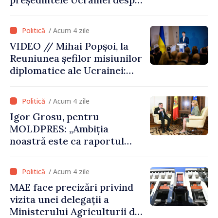
gestionarea situației
hidrologice din bazinul
/ Acum 4 zile
râului Nistru și proiecte
VIDEO // Mihai Popșoi, la
comune în infrastructură și
Reuniunea șefilor misiunilor
energie
diplomatice ale Ucrainei:
„Republica Moldova a făcut
alegerea. Ne-am alăturat
/ Acum 4 zile
Ucrainei”
Igor Grosu, pentru
MOLDPRES: „Ambiția
noastră este ca raportul
Comisiei Europene din acest
an să fie și mai bun”
/ Acum 4 zile
MAE face precizări privind
vizita unei delegații a
Ministerului Agriculturii din