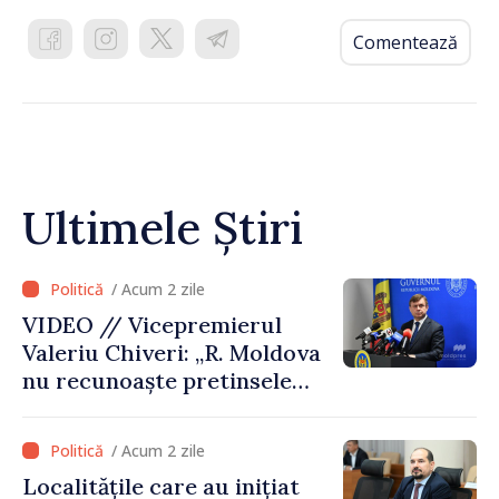
Comentează
Ultimele Știri
/ Acum 2 zile
VIDEO // Vicepremierul
Valeriu Chiveri: „R. Moldova
nu recunoaște pretinsele
acte de privatizare realizate
de structurile de la Tiraspol
/ Acum 2 zile
în raioanele de est”
Localitățile care au inițiat