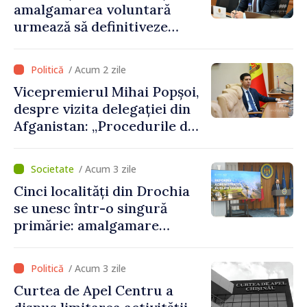
amalgamarea voluntară
urmează să definitiveze
procedurile necesare pe
parcursul lunii august
/ Acum 2 zile
Vicepremierul Mihai Popșoi,
despre vizita delegației din
Afganistan: „Procedurile de
acordare a vizelor au fost
respectate întocmai. Nu s-
/ Acum 3 zile
au constatat încălcări ale
Cinci localități din Drochia
prevederilor legale”
se unesc într-o singură
primărie: amalgamare
voluntară susținută cu
stimulente de peste 28 de
/ Acum 3 zile
milioane de lei oferite de
Curtea de Apel Centru a
Guvern