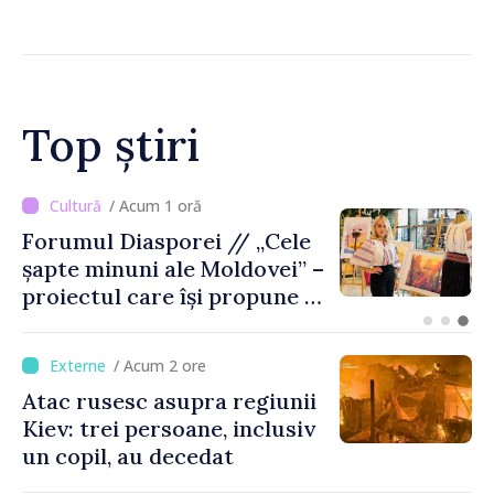
Afganistan la Chișinău
Top știri
/ Acum 54 minute
Trafic intens PTF
Giurgiulești-Galați, pe
sensul de ieșire din
Republica Moldova
/ Acum 2 ore
Atac rusesc asupra regiunii
Kiev: trei persoane, inclusiv
un copil, au decedat