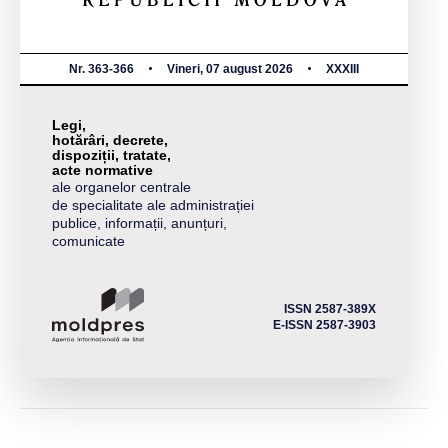
Nr. 363-366
Vineri, 07 august 2026
XXXIII
Legi,
hotărâri, decrete,
dispoziții, tratate,
acte normative
ale organelor centrale
de specialitate ale administrației
publice, informații, anunțuri,
comunicate
ISSN 2587-389X
E-ISSN 2587-3903