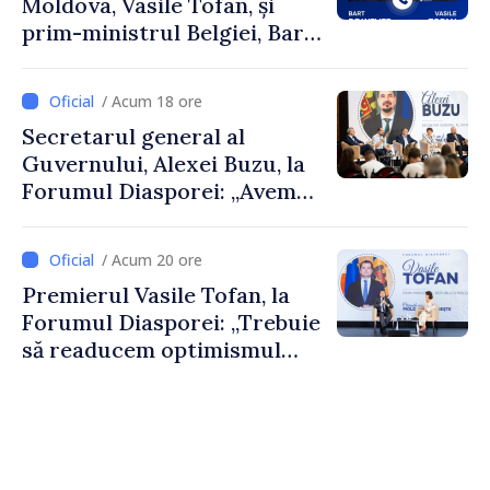
Moldova, Vasile Tofan, și
prim-ministrul Belgiei, Bart
De Wever, au discutat
despre parcursul european
/ Acum 18 ore
al Republicii Moldova.
Secretarul general al
Guvernului, Alexei Buzu, la
Forumul Diasporei: „Avem
nevoie de fiecare dintre
dumneavoastră pentru a
/ Acum 20 ore
construi comunități mai
Premierul Vasile Tofan, la
puternice”
Forumul Diasporei: „Trebuie
să readucem optimismul
oamenilor și încrederea că
Republica Moldova merge în
direcția corectă”