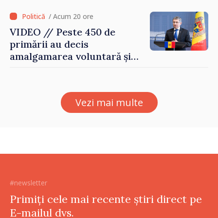
/ Acum 20 ore
VIDEO // Peste 450 de
primării au decis
amalgamarea voluntară și
vor beneficia de fonduri
pentru investiții. Igor
Grosu: „Este important să
Vezi mai multe
depășim blocajele și să dăm o
șansă localităților să se
dezvolte”
#newsletter
Primiți cele mai recente știri direct pe
E-mailul dvs.