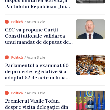
dispus limitarea activității
Partidului Republican „Inima
Moldovei” pentru 12 luni
/ Acum 3 zile
CEC va propune Curții
Constituționale validarea
unui mandat de deputat de
pe lista PAS
/ Acum 3 zile
Parlamentul a examinat 60
de proiecte legislative și a
adoptat 52 de acte în luna
iulie
/ Acum 3 zile
Premierul Vasile Tofan,
despre vizita delegației din