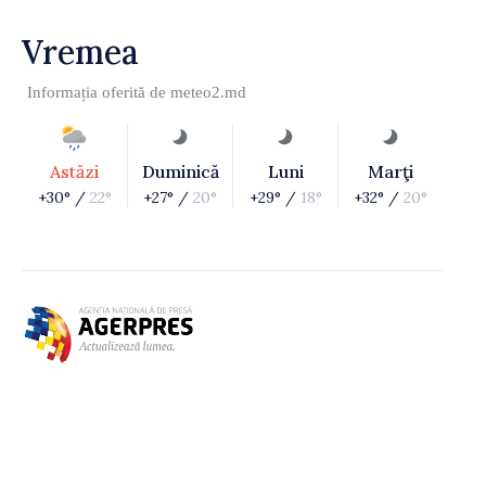
Vremea
Informația oferită de
meteo2.md
Astăzi
Duminică
Luni
Marţi
+30° /
22°
+27° /
20°
+29° /
18°
+32° /
20°