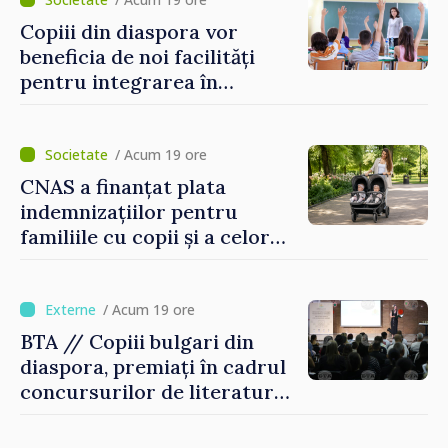
puse în funcțiune
Copiii din diaspora vor
beneficia de noi facilități
pentru integrarea în
sistemul educațional din
Republica Moldova
/ Acum 19 ore
CNAS a finanțat plata
indemnizațiilor pentru
familiile cu copii și a celor
pentru incapacitate
temporară de muncă
/ Acum 19 ore
BTA // Copiii bulgari din
diaspora, premiați în cadrul
concursurilor de literatură,
artă și muzică organizate de
Agenția Executivă pentru