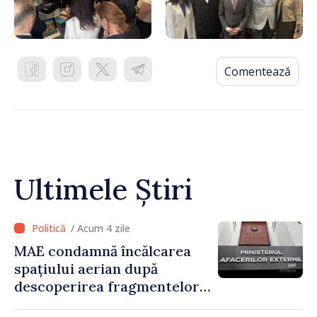
Comentează
Ultimele Știri
/ Acum 4 zile
MAE condamnă încălcarea
spațiului aerian după
descoperirea fragmentelor
dronei de la Văleni