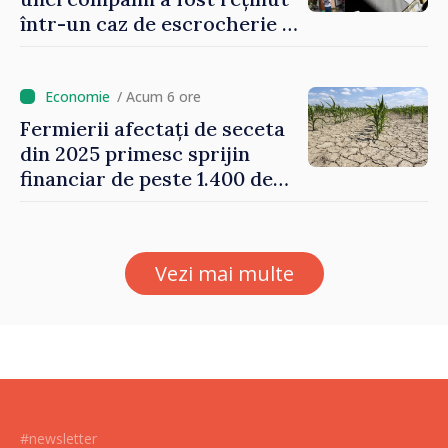
într-un caz de escrocherie și
insolvabilitate intenționată
de 5 milioane de lei în
domeniul agricol
/ Acum 6 ore
Fermierii afectați de seceta
din 2025 primesc sprijin
financiar de peste 1.400 de
lei pentru fiecare hectar
Vezi mai multe
#newsletter