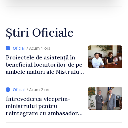
Știri Oficiale
/ Acum 1 oră
Proiectele de asistență în
beneficiul locuitorilor de pe
ambele maluri ale Nistrului
discutate la întrevederea
viceprim-ministrului cu
/ Acum 2 ore
reprezentanta rezidentă a
Întrevederea viceprim-
PNUD în Republica Moldova,
ministrului pentru
Daniela Gasparikova
reintegrare cu ambasadorul
Japoniei în Republica
Moldova