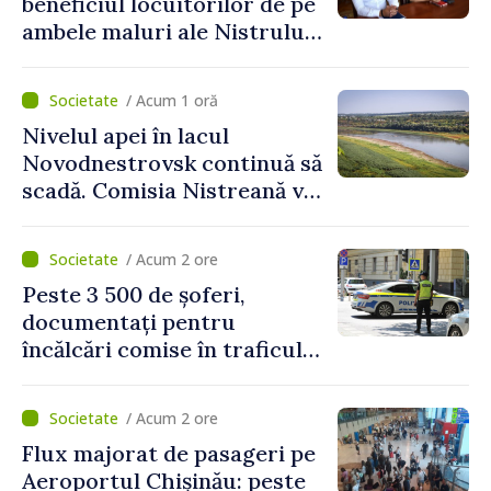
beneficiul locuitorilor de pe
ambele maluri ale Nistrului
discutate la întrevederea
viceprim-ministrului cu
/ Acum 1 oră
reprezentanta rezidentă a
Nivelul apei în lacul
PNUD în Republica Moldova,
Novodnestrovsk continuă să
Daniela Gasparikova
scadă. Comisia Nistreană va
analiza situația hidrologică
/ Acum 2 ore
Peste 3 500 de șoferi,
documentați pentru
încălcări comise în traficul
rutier. Cei mai mulți au
depășit limita de viteză
/ Acum 2 ore
Flux majorat de pasageri pe
Aeroportul Chișinău: peste