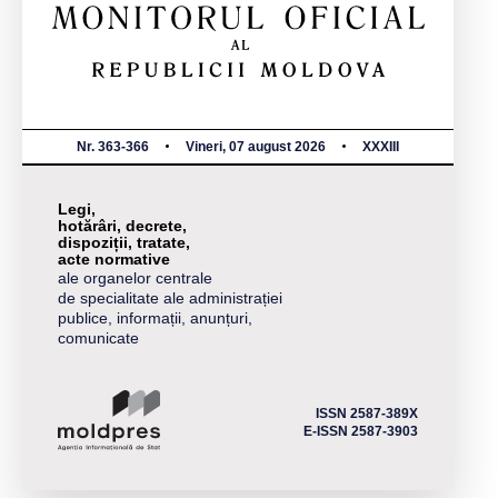
Nr. 363-366
Vineri, 07 august 2026
XXXIII
Legi,
hotărâri, decrete,
dispoziții, tratate,
acte normative
ale organelor centrale
de specialitate ale administrației
publice, informații, anunțuri,
comunicate
ISSN 2587-389X
E-ISSN 2587-3903