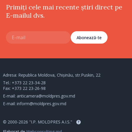
Primiți cele mai recente știri direct pe
E-mailul dvs.
Abonează-te
Adresa: Republica Moldova, Chișinău, str.Puskin, 22
Tel.:
+373 22 23-34-28
Fax: +373 22 23-26-98
E-mail:
anticamera@moldpres.gov.md
E-mail:
inform@moldpres.gov.md
© 2000-2026 "I.P. MOLDPRES A.I.S."
?
Elaborat de
Webconsulting.md