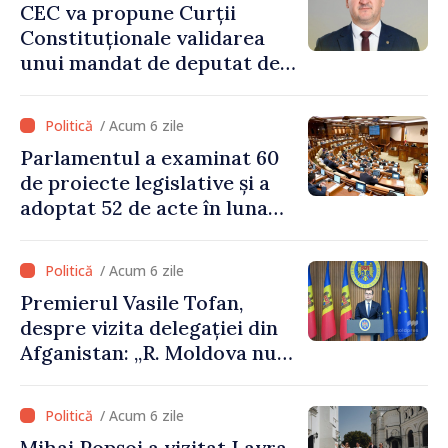
CEC va propune Curții
Constituționale validarea
unui mandat de deputat de
pe lista PAS
/ Acum 6 zile
Parlamentul a examinat 60
de proiecte legislative și a
adoptat 52 de acte în luna
iulie
/ Acum 6 zile
Premierul Vasile Tofan,
despre vizita delegației din
Afganistan: „R. Moldova nu
recunoaște guvernarea
talibană. Aprobarea acestei
/ Acum 6 zile
vizite a fost o eroare de
Mihai Popșoi a vizitat Lavra