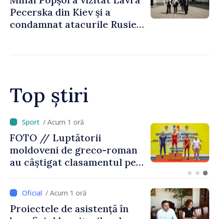
evaluare și de coordonare
Pecerska din Kiev și a
instituțională”
condamnat atacurile Rusiei
asupra patrimoniului
cultural al Ucrainei
Top știri
/ Acum 25 minute
Alertă de călătorie în
Catania, după intensificarea
activității vulcanului Etna.
Cetățenii, îndemnați să
urmărească recomandările
/ Acum 1 oră
autorităților italiene
Proiectele de asistență în