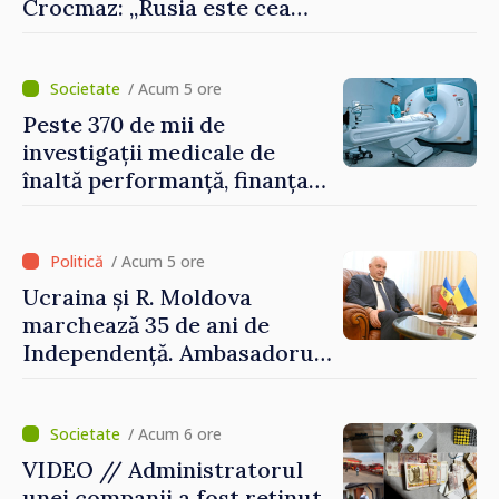
Crocmaz: „Rusia este cea
care duce războiul de
agresiune în Ucraina și
poartă întreaga vină pentru
/ Acum 5 ore
pericolul adus la casele
Peste 370 de mii de
oamenilor noștri”
investigații medicale de
înaltă performanță, finanțate
de asigurarea obligatorie în
prima jumătate a anului
/ Acum 5 ore
Ucraina și R. Moldova
marchează 35 de ani de
Independență. Ambasadorul
Paun Rohovei: „Am
demonstrat tuturor că
suntem rezistenți și știm să
/ Acum 6 ore
ne punctăm prioritățile
VIDEO // Administratorul
pentru viitor”
unei companii a fost reținut