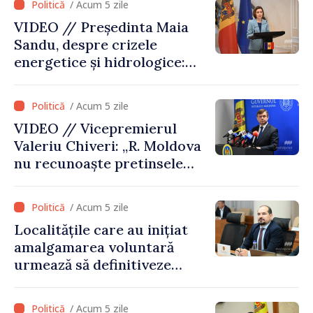
/ Acum 5 zile
eforturile pentru
VIDEO // Președinta Maia
consolidarea capacităților
Sandu, despre crizele
de apărare”
energetice și hidrologice:
„Guvernul va face tot
posibilul pentru a atenua
/ Acum 5 zile
consecințele”
VIDEO // Vicepremierul
Valeriu Chiveri: „R. Moldova
nu recunoaște pretinsele
acte de privatizare realizate
de structurile de la Tiraspol
/ Acum 5 zile
în raioanele de est”
Localitățile care au inițiat
amalgamarea voluntară
urmează să definitiveze
procedurile necesare pe
parcursul lunii august
/ Acum 5 zile