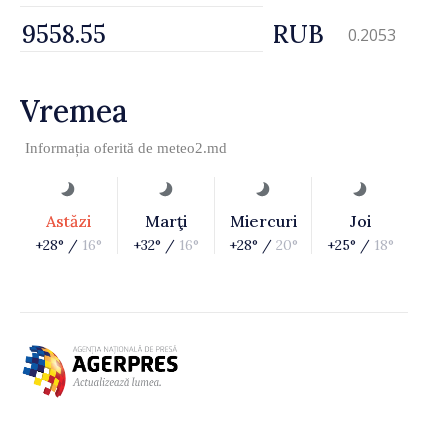
RUB
0.2053
Vremea
Informația oferită de
meteo2.md
Astăzi
Marţi
Miercuri
Joi
+28° /
16°
+32° /
16°
+28° /
20°
+25° /
18°