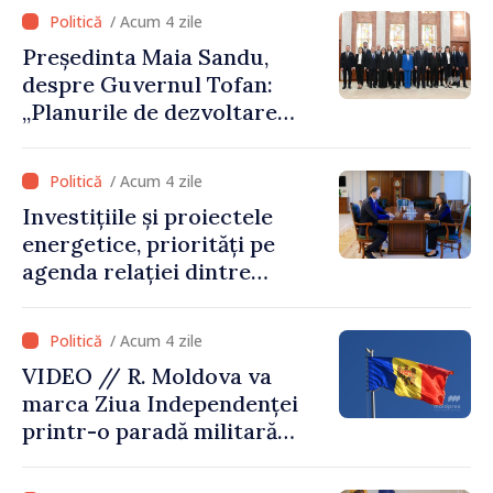
/ Acum 4 zile
Președinta Maia Sandu,
despre Guvernul Tofan:
„Planurile de dezvoltare
sunt mari și ambițioase. Este
nevoie de multă energie și
/ Acum 4 zile
stabilitate pentru a reuși”
Investițiile și proiectele
energetice, priorități pe
agenda relației dintre
Moldova și SUA
/ Acum 4 zile
VIDEO // R. Moldova va
marca Ziua Independenței
printr-o paradă militară
solemnă. Maia Sandu:
„Evenimentul reflectă