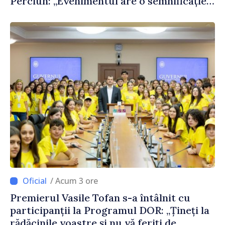
Perciun: „Evenimentul are o semnificație
aparte în acest an”
/ Acum 3 ore
Premierul Vasile Tofan s-a întâlnit cu
participanții la Programul DOR: „Țineți la
rădăcinile voastre și nu vă feriți de