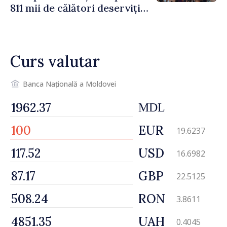
811 mii de călători deserviți
în luna iulie
Curs valutar
Banca Națională a Moldovei
MDL
EUR
19.6237
USD
16.6982
GBP
22.5125
RON
3.8611
UAH
0.4045