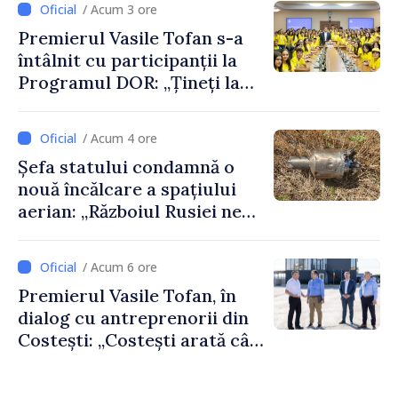
/ Acum 3 ore
Premierul Vasile Tofan s-a
întâlnit cu participanții la
Programul DOR: „Țineți la
rădăcinile voastre și nu vă
feriți de încercări și greșeli –
/ Acum 4 ore
doar astfel puteți reuși”
Șefa statului condamnă o
nouă încălcare a spațiului
aerian: „Războiul Rusiei ne
afectează direct”
/ Acum 6 ore
Premierul Vasile Tofan, în
dialog cu antreprenorii din
Costești: „Costești arată cât
de mult poate face o
comunitate atunci când