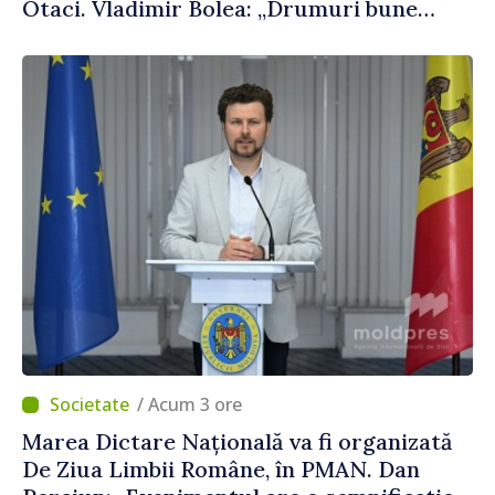
Otaci. Vladimir Bolea: „Drumuri bune
înseamnă deplasări sigure ale agenților
economici și cetățenilor”
/ Acum 3 ore
Marea Dictare Națională va fi organizată
De Ziua Limbii Române, în PMAN. Dan