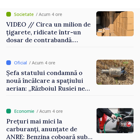
consultări
/ Acum 4 ore
VIDEO // Circa un milion de
țigarete, ridicate într-un
dosar de contrabandă.
Produsele urmau a fi scoase
ilegal din țară
/ Acum 4 ore
Șefa statului condamnă o
nouă încălcare a spațiului
aerian: „Războiul Rusiei ne
afectează direct”
/ Acum 4 ore
Prețuri mai mici la
carburanți, anunțate de
ANRE: Benzina coboară sub