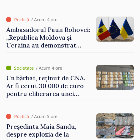
pragul de 30 de lei
/ Acum 4 ore
Ambasadorul Paun Rohovei:
„Republica Moldova și
Ucraina au demonstrat
performanțe fără precedent
în procesul de integrare
europeană”
/ Acum 4 ore
Un bărbat, reținut de CNA.
Ar fi cerut 30 000 de euro
pentru eliberarea unei
persoane condamnate
/ Acum 5 ore
Președinta Maia Sandu,
despre explozia de la