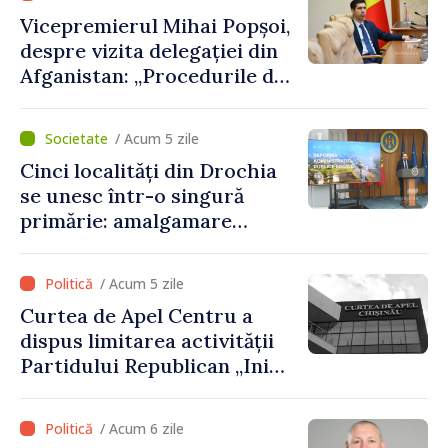
Vicepremierul Mihai Popșoi,
despre vizita delegației din
Afganistan: „Procedurile de
acordare a vizelor au fost
respectate întocmai. Nu s-
/ Acum 5 zile
au constatat încălcări ale
Cinci localități din Drochia
prevederilor legale”
se unesc într-o singură
primărie: amalgamare
voluntară susținută cu
stimulente de peste 28 de
/ Acum 5 zile
milioane de lei oferite de
Curtea de Apel Centru a
Guvern
dispus limitarea activității
Partidului Republican „Inima
Moldovei” pentru 12 luni
/ Acum 6 zile