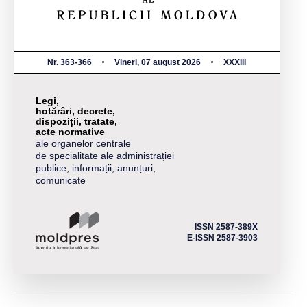
Nr. 363-366
Vineri, 07 august 2026
XXXIII
Legi,
hotărâri, decrete,
dispoziții, tratate,
acte normative
ale organelor centrale
de specialitate ale administrației
publice, informații, anunțuri,
comunicate
ISSN 2587-389X
E-ISSN 2587-3903