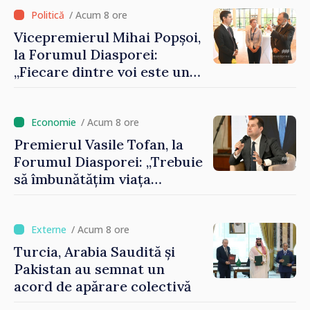
/ Acum 8 ore
Vicepremierul Mihai Popșoi,
la Forumul Diasporei:
„Fiecare dintre voi este un
ambasador al țării noastre și
contribuie la promovarea
imaginii Republicii Moldova”
/ Acum 8 ore
Premierul Vasile Tofan, la
Forumul Diasporei: „Trebuie
să îmbunătățim viața
oamenilor și să repornim
motoarele economiei”
/ Acum 8 ore
Turcia, Arabia Saudită și
Pakistan au semnat un
acord de apărare colectivă