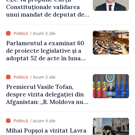
Constituționale validarea
unui mandat de deputat de
pe lista PAS
/ Acum 3 zile
Parlamentul a examinat 60
de proiecte legislative și a
adoptat 52 de acte în luna
iulie
/ Acum 3 zile
Premierul Vasile Tofan,
despre vizita delegației din
Afganistan: „R. Moldova nu
recunoaște guvernarea
talibană. Aprobarea acestei
/ Acum 4 zile
vizite a fost o eroare de
Mihai Popșoi a vizitat Lavra
evaluare și de coordonare