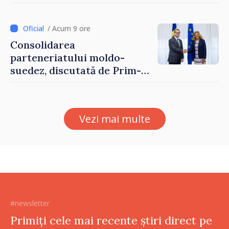
până pe 14 august
/ Acum 9 ore
Consolidarea
parteneriatului moldo-
suedez, discutată de Prim-
ministrul Vasile Tofan și
Ambasadoarea Suediei,
Petra Lärke
Vezi mai multe
#newsletter
Primiți cele mai recente știri direct pe