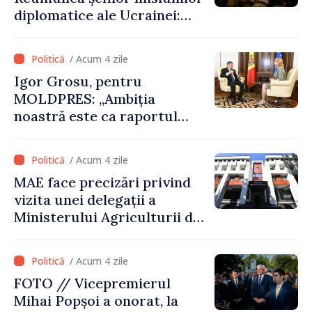
energie
diplomatice ale Ucrainei:
„Republica Moldova a făcut
alegerea. Ne-am alăturat
/ Acum 4 zile
Ucrainei”
Igor Grosu, pentru
MOLDPRES: „Ambiția
noastră este ca raportul
Comisiei Europene din acest
an să fie și mai bun”
/ Acum 4 zile
MAE face precizări privind
vizita unei delegații a
Ministerului Agriculturii din
Afganistan la Chișinău
/ Acum 4 zile
FOTO // Vicepremierul
Mihai Popșoi a onorat, la