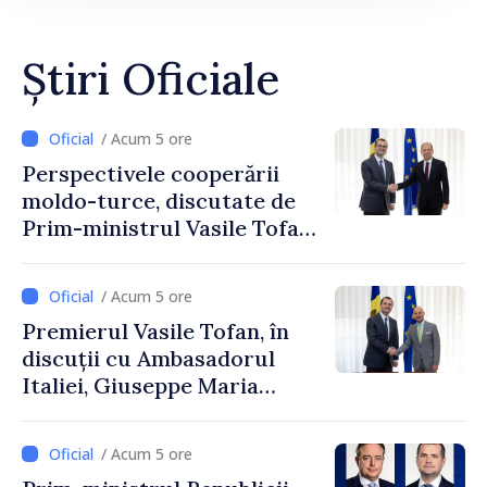
Știri Oficiale
/ Acum 5 ore
Perspectivele cooperării
moldo-turce, discutate de
Prim-ministrul Vasile Tofan
și Ambasadorul Turciei,
Uygar Mustafa Sertel
/ Acum 5 ore
Premierul Vasile Tofan, în
discuții cu Ambasadorul
Italiei, Giuseppe Maria
Perricone
/ Acum 5 ore