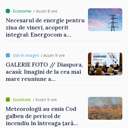
/ Acum 8 ore
Necesarul de energie pentru
ziua de vineri, acoperit
integral: Energocom a
rezervat volumele
/ Acum 9 ore
GALERIE FOTO // Diaspora,
acasă: Imagini de la cea mai
mare reuniune a
moldovenilor de peste
hotare
/ Acum 9 ore
Meteorologii au emis Cod
galben de pericol de
incendiu în întreaga țară