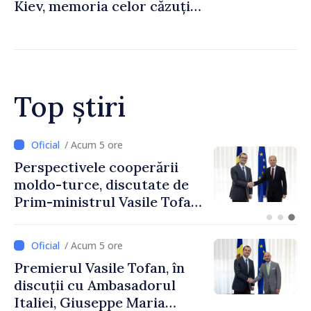
Kiev, memoria celor căzuți
pentru libertatea Ucrainei:
„Acest război trebuie să
înceteze”
Top știri
/ Acum 2 ore
Forumul Diasporei //
Republica Moldova,
promovată în Elveția prin
turism, investiții și
exporturi
/ Acum 5 ore
Premierul Vasile Tofan, în
discuții cu Ambasadorul
Italiei, Giuseppe Maria