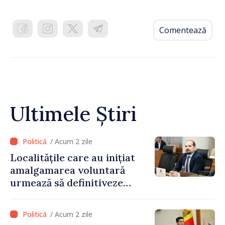
Comentează
Ultimele Știri
/ Acum 2 zile
Localitățile care au inițiat
amalgamarea voluntară
urmează să definitiveze
procedurile necesare pe
parcursul lunii august
/ Acum 2 zile