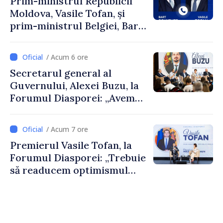
Prim-ministrul Republicii
Moldova, Vasile Tofan, și
prim-ministrul Belgiei, Bart
De Wever, au discutat
despre parcursul european
/ Acum 6 ore
al Republicii Moldova.
Secretarul general al
Guvernului, Alexei Buzu, la
Forumul Diasporei: „Avem
nevoie de fiecare dintre
dumneavoastră pentru a
/ Acum 7 ore
construi comunități mai
Premierul Vasile Tofan, la
puternice”
Forumul Diasporei: „Trebuie
să readucem optimismul
oamenilor și încrederea că
Republica Moldova merge în
direcția corectă”