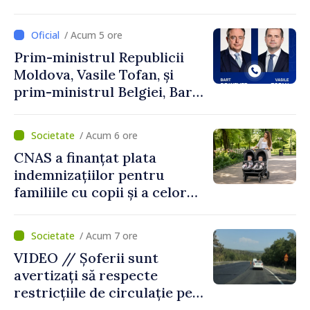
Perricone
/ Acum 5 ore
Prim-ministrul Republicii
Moldova, Vasile Tofan, și
prim-ministrul Belgiei, Bart
De Wever, au discutat
despre parcursul european
/ Acum 6 ore
al Republicii Moldova.
CNAS a finanțat plata
indemnizațiilor pentru
familiile cu copii și a celor
pentru incapacitate
temporară de muncă
/ Acum 7 ore
VIDEO // Șoferii sunt
avertizați să respecte
restricțiile de circulație pe
drumul R3, unde se