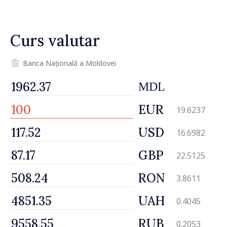
desfășoară lucrări de
reparație
Curs valutar
Banca Națională a Moldovei
MDL
EUR
19.6237
USD
16.6982
GBP
22.5125
RON
3.8611
UAH
0.4045
RUB
0.2053