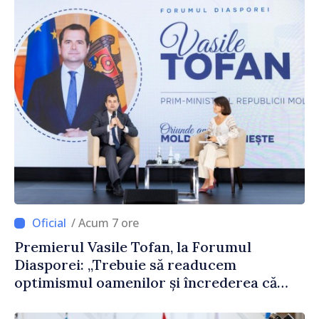
/ Acum 7 ore
Premierul Vasile Tofan, la Forumul
Diasporei: „Trebuie să readucem
optimismul oamenilor și încrederea că
Republica Moldova merge în direcția
corectă”