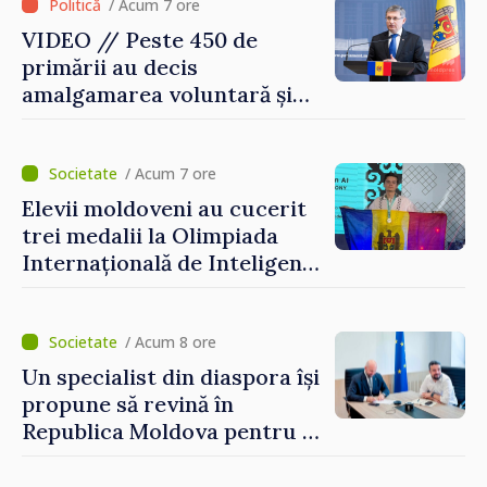
/ Acum 7 ore
VIDEO // Peste 450 de
primării au decis
amalgamarea voluntară și
vor beneficia de fonduri
pentru investiții. Igor
Grosu: „Este important să
/ Acum 7 ore
depășim blocajele și să dăm o
Elevii moldoveni au cucerit
șansă localităților să se
trei medalii la Olimpiada
dezvolte”
Internațională de Inteligență
Artificială
/ Acum 8 ore
Un specialist din diaspora își
propune să revină în
Republica Moldova pentru a
contribui la dezvoltarea
registrului naval național