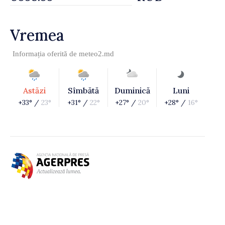
Vremea
Informația oferită de
meteo2.md
Astăzi
Sîmbătă
Duminică
Luni
+33° /
23°
+31° /
22°
+27° /
20°
+28° /
16°