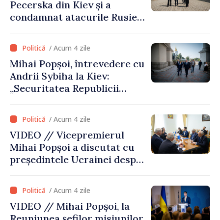
Pecerska din Kiev și a
instituțională”
condamnat atacurile Rusiei
asupra patrimoniului
cultural al Ucrainei
/ Acum 4 zile
Mihai Popșoi, întrevedere cu
Andrii Sybiha la Kiev:
„Securitatea Republicii
Moldova este strâns legată
de securitatea Ucrainei”
/ Acum 4 zile
VIDEO // Vicepremierul
Mihai Popșoi a discutat cu
președintele Ucrainei despre
gestionarea situației
hidrologice din bazinul
/ Acum 4 zile
râului Nistru și proiecte
VIDEO // Mihai Popșoi, la
comune în infrastructură și
Reuniunea șefilor misiunilor