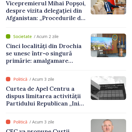
Vicepremierul Mihai Popșoi,
despre vizita delegației din
Afganistan: „Procedurile de
acordare a vizelor au fost
respectate întocmai. Nu s-
/ Acum 2 zile
au constatat încălcări ale
Cinci localități din Drochia
prevederilor legale”
se unesc într-o singură
primărie: amalgamare
voluntară susținută cu
stimulente de peste 28 de
/ Acum 3 zile
milioane de lei oferite de
Curtea de Apel Centru a
Guvern
dispus limitarea activității
Partidului Republican „Inima
Moldovei” pentru 12 luni
/ Acum 3 zile
CEC va propune Curții