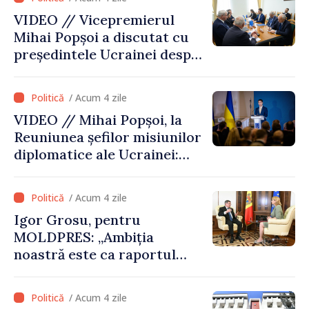
VIDEO // Vicepremierul
Mihai Popșoi a discutat cu
președintele Ucrainei despre
gestionarea situației
hidrologice din bazinul
/ Acum 4 zile
râului Nistru și proiecte
VIDEO // Mihai Popșoi, la
comune în infrastructură și
Reuniunea șefilor misiunilor
energie
diplomatice ale Ucrainei:
„Republica Moldova a făcut
alegerea. Ne-am alăturat
/ Acum 4 zile
Ucrainei”
Igor Grosu, pentru
MOLDPRES: „Ambiția
noastră este ca raportul
Comisiei Europene din acest
an să fie și mai bun”
/ Acum 4 zile