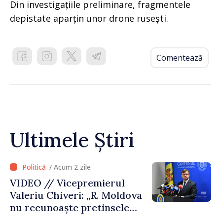
Din investigațiile preliminare, fragmentele
depistate aparțin unor drone rusești.
Comentează
Ultimele Știri
/ Acum 2 zile
VIDEO // Vicepremierul
Valeriu Chiveri: „R. Moldova
nu recunoaște pretinsele
acte de privatizare realizate