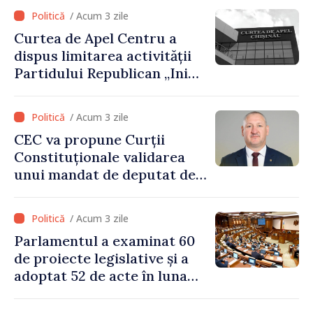
stimulente de peste 28 de
/ Acum 3 zile
milioane de lei oferite de
Curtea de Apel Centru a
Guvern
dispus limitarea activității
Partidului Republican „Inima
Moldovei” pentru 12 luni
/ Acum 3 zile
CEC va propune Curții
Constituționale validarea
unui mandat de deputat de
pe lista PAS
/ Acum 3 zile
Parlamentul a examinat 60
de proiecte legislative și a
adoptat 52 de acte în luna
iulie