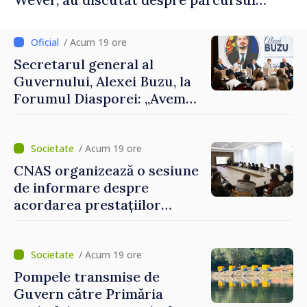
european al Republicii Moldova.
/ Acum 19 ore
Secretarul general al
Guvernului, Alexei Buzu, la
Forumul Diasporei: „Avem
nevoie de fiecare dintre
dumneavoastră pentru a
construi comunități mai
/ Acum 19 ore
puternice”
CNAS organizează o sesiune
de informare despre
acordarea prestațiilor
sociale și serviciile
electronice. Cetățenii,
invitați să se înscrie la
/ Acum 19 ore
eveniment
Pompele transmise de
Guvern către Primăria