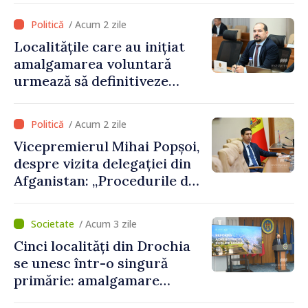
de structurile de la Tiraspol
/ Acum 2 zile
în raioanele de est”
Localitățile care au inițiat
amalgamarea voluntară
urmează să definitiveze
procedurile necesare pe
parcursul lunii august
/ Acum 2 zile
Vicepremierul Mihai Popșoi,
despre vizita delegației din
Afganistan: „Procedurile de
acordare a vizelor au fost
respectate întocmai. Nu s-
/ Acum 3 zile
au constatat încălcări ale
Cinci localități din Drochia
prevederilor legale”
se unesc într-o singură
primărie: amalgamare
voluntară susținută cu