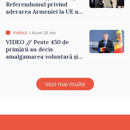
Referendumul privind
aderarea Armeniei la UE nu
este posibil în această etapă
/ Acum 20 ore
VIDEO // Peste 450 de
primării au decis
amalgamarea voluntară și
vor beneficia de fonduri
pentru investiții. Igor
Grosu: „Este important să
Vezi mai multe
depășim blocajele și să dăm o
șansă localităților să se
dezvolte”