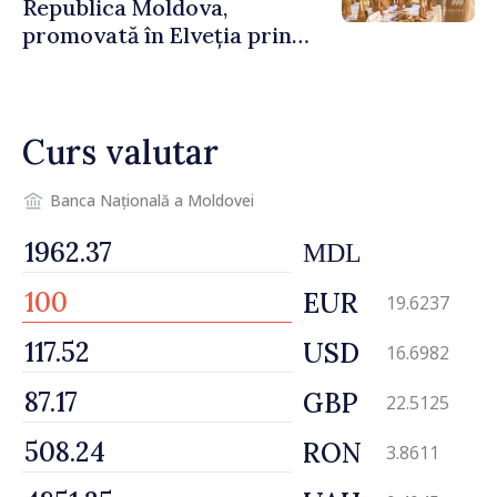
Republica Moldova,
promovată în Elveția prin
turism, investiții și
exporturi
Curs valutar
Banca Națională a Moldovei
MDL
EUR
19.6237
USD
16.6982
GBP
22.5125
RON
3.8611