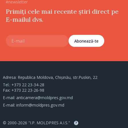
#newsletter
Primiți cele mai recente știri direct pe
E-mailul dvs.
Abonează-te
Adresa: Republica Moldova, Chișinău, str.Puskin, 22
Tel.:
+373 22 23-34-28
Fax: +373 22 23-26-98
E-mail:
anticamera@moldpres.gov.md
E-mail:
inform@moldpres.gov.md
© 2000-2026 "I.P. MOLDPRES A.I.S."
?