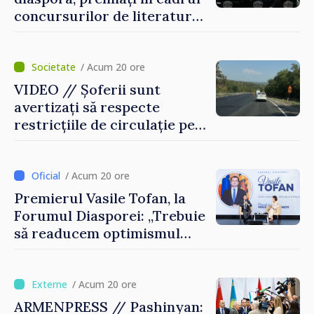
concursurilor de literatură,
artă și muzică organizate de
Agenția Executivă pentru
Bulgarii din Străinătate
/ Acum 20 ore
VIDEO // Șoferii sunt
avertizați să respecte
restricțiile de circulație pe
drumul R3, unde se
desfășoară lucrări de
reparație
/ Acum 20 ore
Premierul Vasile Tofan, la
Forumul Diasporei: „Trebuie
să readucem optimismul
oamenilor și încrederea că
Republica Moldova merge în
direcția corectă”
/ Acum 20 ore
ARMENPRESS // Pashinyan: