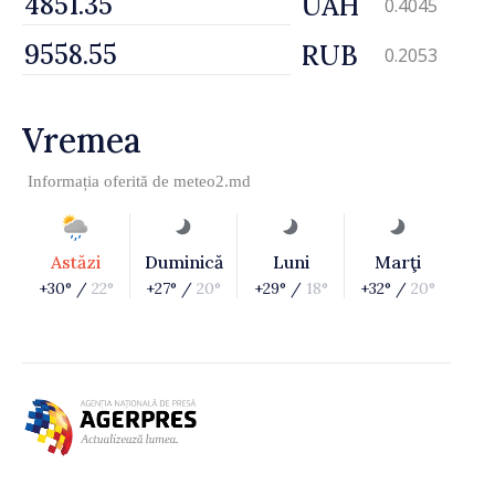
UAH
0.4045
RUB
0.2053
Vremea
Informația oferită de
meteo2.md
Astăzi
Duminică
Luni
Marţi
+30° /
22°
+27° /
20°
+29° /
18°
+32° /
20°