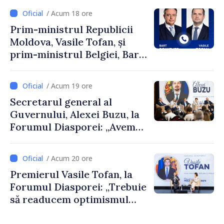
/ Acum 18 ore
Prim-ministrul Republicii
Moldova, Vasile Tofan, și
prim-ministrul Belgiei, Bart
De Wever, au discutat
despre parcursul european
/ Acum 19 ore
al Republicii Moldova.
Secretarul general al
Guvernului, Alexei Buzu, la
Forumul Diasporei: „Avem
nevoie de fiecare dintre
dumneavoastră pentru a
/ Acum 20 ore
construi comunități mai
Premierul Vasile Tofan, la
puternice”
Forumul Diasporei: „Trebuie
să readucem optimismul
oamenilor și încrederea că