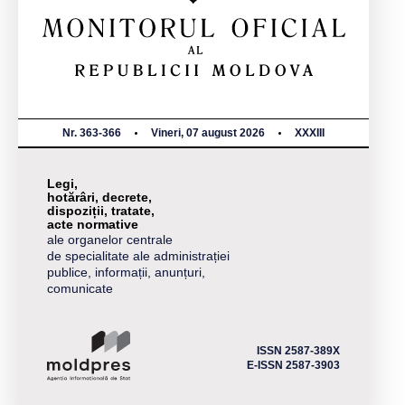
Nr. 363-366
Vineri, 07 august 2026
XXXIII
Legi,
hotărâri, decrete,
dispoziții, tratate,
acte normative
ale organelor centrale
de specialitate ale administrației
publice, informații, anunțuri,
comunicate
ISSN 2587-389X
E-ISSN 2587-3903