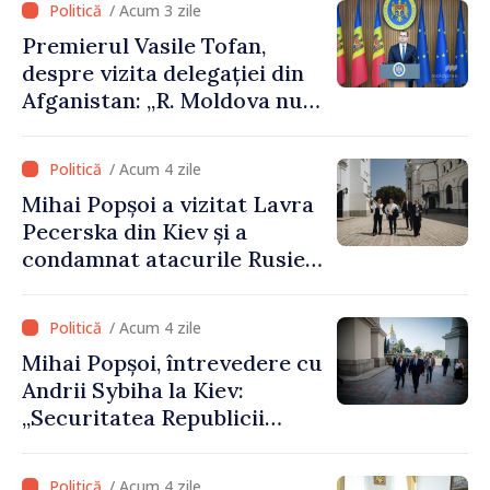
/ Acum 3 zile
Premierul Vasile Tofan,
despre vizita delegației din
Afganistan: „R. Moldova nu
recunoaște guvernarea
talibană. Aprobarea acestei
/ Acum 4 zile
vizite a fost o eroare de
Mihai Popșoi a vizitat Lavra
evaluare și de coordonare
Pecerska din Kiev și a
instituțională”
condamnat atacurile Rusiei
asupra patrimoniului
cultural al Ucrainei
/ Acum 4 zile
Mihai Popșoi, întrevedere cu
Andrii Sybiha la Kiev:
„Securitatea Republicii
Moldova este strâns legată
de securitatea Ucrainei”
/ Acum 4 zile