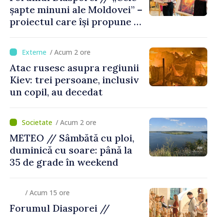
șapte minuni ale Moldovei” –
proiectul care își propune să
apropie copiii din diaspora
de țara de origine
/ Acum 2 ore
Atac rusesc asupra regiunii
Kiev: trei persoane, inclusiv
un copil, au decedat
/ Acum 2 ore
METEO // Sâmbătă cu ploi,
duminică cu soare: până la
35 de grade în weekend
/ Acum 15 ore
Forumul Diasporei //