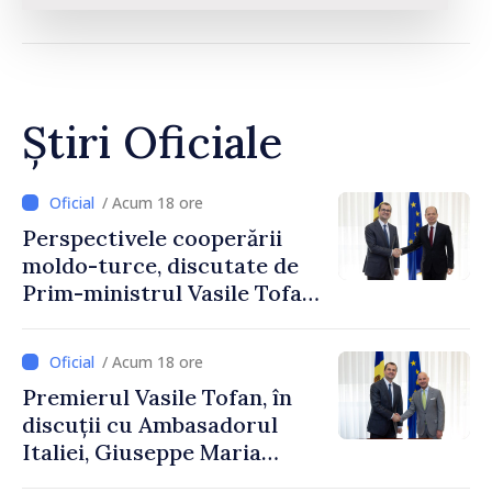
Știri Oficiale
/ Acum 18 ore
Perspectivele cooperării
moldo-turce, discutate de
Prim-ministrul Vasile Tofan
și Ambasadorul Turciei,
Uygar Mustafa Sertel
/ Acum 18 ore
Premierul Vasile Tofan, în
discuții cu Ambasadorul
Italiei, Giuseppe Maria
Perricone