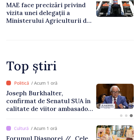
MAE face precizări privind
vizita unei delegații a
Ministerului Agriculturii din
Afganistan la Chișinău
Top știri
/ Acum 1 oră
Joseph Burkhalter,
confirmat de Senatul SUA în
calitate de viitor ambasador
în Republica Moldova
/ Acum 1 oră
Forumul Diasporei // „Cele