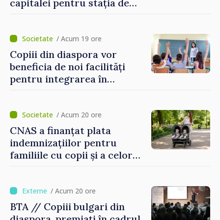
capitalei pentru stația de
captarea a apei de la Vadul
lui Vodă au fost instalate și
puse în funcțiune
/ Acum 19 ore
Copiii din diaspora vor
beneficia de noi facilități
pentru integrarea în
sistemul educațional din
Republica Moldova
/ Acum 20 ore
CNAS a finanțat plata
indemnizațiilor pentru
familiile cu copii și a celor
pentru incapacitate
temporară de muncă
/ Acum 20 ore
BTA // Copiii bulgari din
diaspora, premiați în cadrul