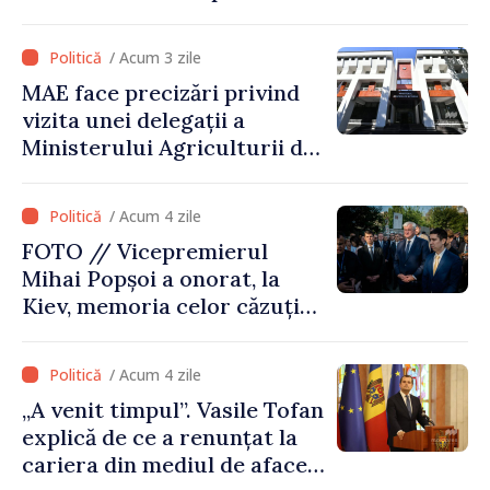
Comisiei Europene din acest
an să fie și mai bun”
/ Acum 3 zile
MAE face precizări privind
vizita unei delegații a
Ministerului Agriculturii din
Afganistan la Chișinău
/ Acum 4 zile
FOTO // Vicepremierul
Mihai Popșoi a onorat, la
Kiev, memoria celor căzuți
pentru libertatea Ucrainei:
„Acest război trebuie să
/ Acum 4 zile
înceteze”
„A venit timpul”. Vasile Tofan
explică de ce a renunțat la
cariera din mediul de afaceri