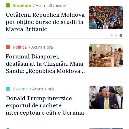
/ Acum 24 minute
Speakerul Igor Grosu, la
Forumul Diasporei:
„Republica Moldova
demonstrează, prin cetățenii
săi de acasă și de peste
/ Acum 1 oră
hotare, că merită să devină
Forumul Diasporei,
parte a marii familii
desfășurat la Chișinău. Maia
europene”
Sandu: „Republica Moldova
avansează cu viteză spre UE,
iar diaspora poate juca un
/ Acum 1 oră
rol important în promovarea
Donald Trump interzice
și susținerea acestui
exportul de rachete
parcurs”
interceptoare către Ucraina