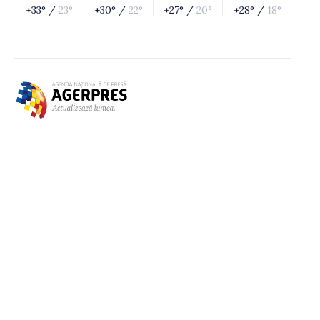
+33° /
23°
+30° /
22°
+27° /
20°
+28° /
18°