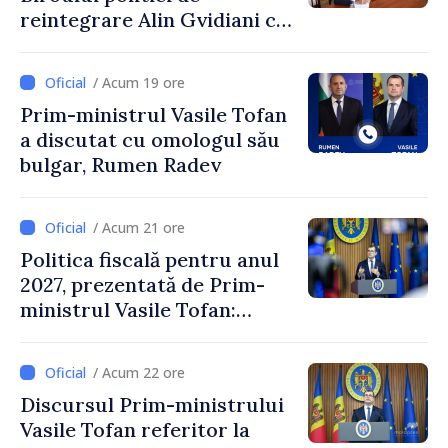
reintegrare Alin Gvidiani cu
reprezentanții Misiunii
Comitetului Internațional al
/ Acum 19 ore
Crucii Roșii în Moldova
Prim-ministrul Vasile Tofan
a discutat cu omologul său
bulgar, Rumen Radev
/ Acum 21 ore
Politica fiscală pentru anul
2027, prezentată de Prim-
ministrul Vasile Tofan:
Reducerea poverii pe muncă,
stimularea investițiilor și o
/ Acum 22 ore
taxare mai echitabilă
Discursul Prim-ministrului
Vasile Tofan referitor la