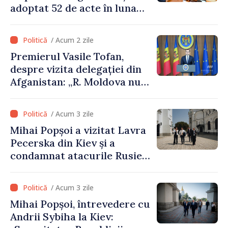
adoptat 52 de acte în luna
iulie
/ Acum 2 zile
Premierul Vasile Tofan,
despre vizita delegației din
Afganistan: „R. Moldova nu
recunoaște guvernarea
talibană. Aprobarea acestei
/ Acum 3 zile
vizite a fost o eroare de
Mihai Popșoi a vizitat Lavra
evaluare și de coordonare
Pecerska din Kiev și a
instituțională”
condamnat atacurile Rusiei
asupra patrimoniului
cultural al Ucrainei
/ Acum 3 zile
Mihai Popșoi, întrevedere cu
Andrii Sybiha la Kiev: