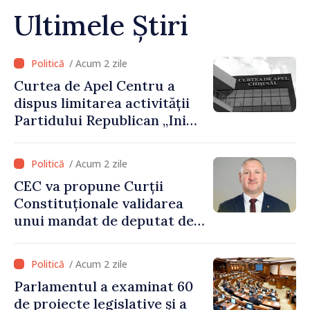
Ultimele Știri
/ Acum 2 zile
Curtea de Apel Centru a
dispus limitarea activității
Partidului Republican „Inima
Moldovei” pentru 12 luni
/ Acum 2 zile
CEC va propune Curții
Constituționale validarea
unui mandat de deputat de
pe lista PAS
/ Acum 2 zile
Parlamentul a examinat 60
de proiecte legislative și a