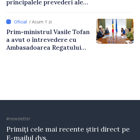
principalele prevederi ale
politicii fiscale pentru anul
2027
/ Acum 1 zi
Prim-ministrul Vasile Tofan
a avut o întrevedere cu
Ambasadoarea Regatului
Unit al Marii Britanii și
Irlandei de Nord, Fern
Horine
#newsletter
Primiți cele mai recente știri direct pe
E-mailul dvs.