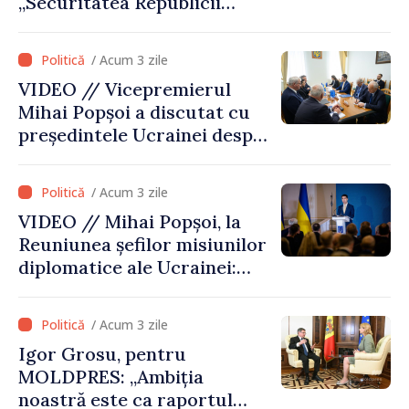
„Securitatea Republicii
Moldova este strâns legată
de securitatea Ucrainei”
/ Acum 3 zile
VIDEO // Vicepremierul
Mihai Popșoi a discutat cu
președintele Ucrainei despre
gestionarea situației
hidrologice din bazinul
/ Acum 3 zile
râului Nistru și proiecte
VIDEO // Mihai Popșoi, la
comune în infrastructură și
Reuniunea șefilor misiunilor
energie
diplomatice ale Ucrainei:
„Republica Moldova a făcut
alegerea. Ne-am alăturat
/ Acum 3 zile
Ucrainei”
Igor Grosu, pentru
MOLDPRES: „Ambiția
noastră este ca raportul