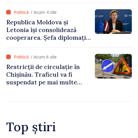
pentru a prelua funcția de
premier. Ce crede Igor
/ Acum 4 zile
Grosu despre noul șef al
Republica Moldova și
Guvernului
Letonia își consolidează
cooperarea. Șefa diplomației
letone vine la Chișinău
/ Acum 6 zile
Restricții de circulație în
Chișinău. Traficul va fi
suspendat pe mai multe
străzi
Top știri