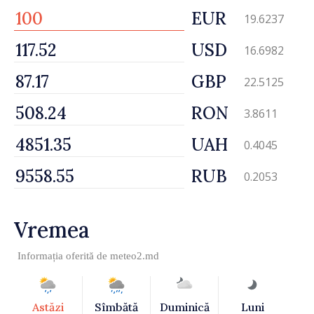
EUR
19.6237
USD
16.6982
GBP
22.5125
RON
3.8611
UAH
0.4045
RUB
0.2053
Vremea
Informația oferită de
meteo2.md
Astăzi
Sîmbătă
Duminică
Luni