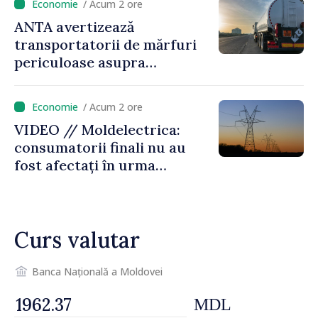
/ Acum 2 ore
ANTA avertizează
transportatorii de mărfuri
periculoase asupra
riscurilor sporite pe timp de
caniculă
/ Acum 2 ore
VIDEO // Moldelectrica:
consumatorii finali nu au
fost afectați în urma
avarierii Liniei Bălți–
Dnestrovsk. Lucrările de
reparație vor fi efectuate în
Curs valutar
regim prioritar
Banca Națională a Moldovei
MDL