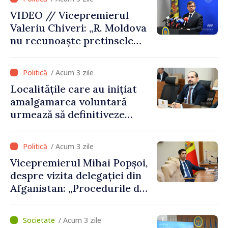
VIDEO // Vicepremierul
Valeriu Chiveri: „R. Moldova
nu recunoaște pretinsele
acte de privatizare realizate
de structurile de la Tiraspol
/ Acum 3 zile
în raioanele de est”
Localitățile care au inițiat
amalgamarea voluntară
urmează să definitiveze
procedurile necesare pe
parcursul lunii august
/ Acum 3 zile
Vicepremierul Mihai Popșoi,
despre vizita delegației din
Afganistan: „Procedurile de
acordare a vizelor au fost
respectate întocmai. Nu s-
/ Acum 3 zile
au constatat încălcări ale