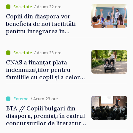
puse în funcțiune
/ Acum 22 ore
Copiii din diaspora vor
beneficia de noi facilități
pentru integrarea în
sistemul educațional din
Republica Moldova
/ Acum 23 ore
CNAS a finanțat plata
indemnizațiilor pentru
familiile cu copii și a celor
pentru incapacitate
temporară de muncă
/ Acum 23 ore
BTA // Copiii bulgari din
diaspora, premiați în cadrul
concursurilor de literatură,
artă și muzică organizate de