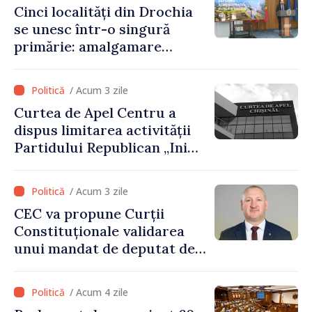
Cinci localități din Drochia
prevederilor legale”
se unesc într-o singură
primărie: amalgamare
voluntară susținută cu
stimulente de peste 28 de
/ Acum 3 zile
milioane de lei oferite de
Curtea de Apel Centru a
Guvern
dispus limitarea activității
Partidului Republican „Inima
Moldovei” pentru 12 luni
/ Acum 3 zile
CEC va propune Curții
Constituționale validarea
unui mandat de deputat de
pe lista PAS
/ Acum 4 zile