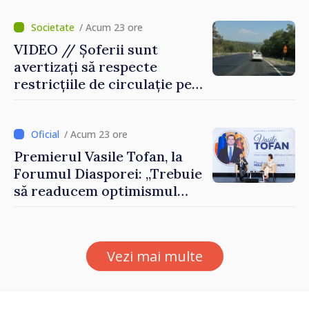
Agenția Executivă pentru
Bulgarii din Străinătate
/ Acum 23 ore
VIDEO // Șoferii sunt
avertizați să respecte
restricțiile de circulație pe
drumul R3, unde se
desfășoară lucrări de
reparație
/ Acum 23 ore
Premierul Vasile Tofan, la
Forumul Diasporei: „Trebuie
să readucem optimismul
oamenilor și încrederea că
Republica Moldova merge în
direcția corectă”
Vezi mai multe