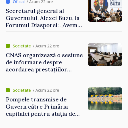
al Republicii Moldova.
/ Acum 22 ore
Secretarul general al
Guvernului, Alexei Buzu, la
Forumul Diasporei: „Avem
nevoie de fiecare dintre
dumneavoastră pentru a
construi comunități mai
/ Acum 22 ore
puternice”
CNAS organizează o sesiune
de informare despre
acordarea prestațiilor
sociale și serviciile
electronice. Cetățenii,
invitați să se înscrie la
/ Acum 22 ore
eveniment
Pompele transmise de
Guvern către Primăria
capitalei pentru stația de
captarea a apei de la Vadul
lui Vodă au fost instalate și