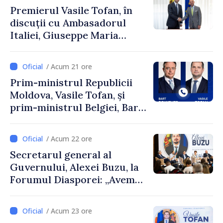
Premierul Vasile Tofan, în
discuții cu Ambasadorul
Italiei, Giuseppe Maria
Perricone
/ Acum 21 ore
Prim-ministrul Republicii
Moldova, Vasile Tofan, și
prim-ministrul Belgiei, Bart
De Wever, au discutat
despre parcursul european
/ Acum 22 ore
al Republicii Moldova.
Secretarul general al
Guvernului, Alexei Buzu, la
Forumul Diasporei: „Avem
nevoie de fiecare dintre
dumneavoastră pentru a
/ Acum 23 ore
construi comunități mai