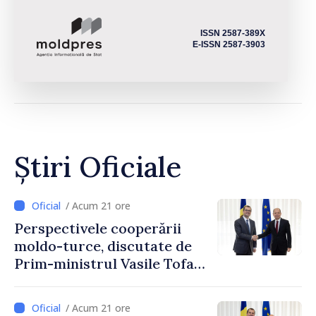
ISSN 2587-389X
E-ISSN 2587-3903
Știri Oficiale
/ Acum 21 ore
Perspectivele cooperării
moldo-turce, discutate de
Prim-ministrul Vasile Tofan
și Ambasadorul Turciei,
Uygar Mustafa Sertel
/ Acum 21 ore