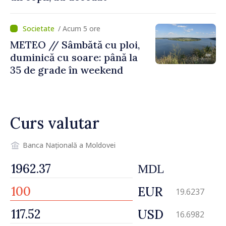
/ Acum 5 ore
METEO // Sâmbătă cu ploi,
duminică cu soare: până la
35 de grade în weekend
Curs valutar
Banca Națională a Moldovei
MDL
EUR
19.6237
USD
16.6982