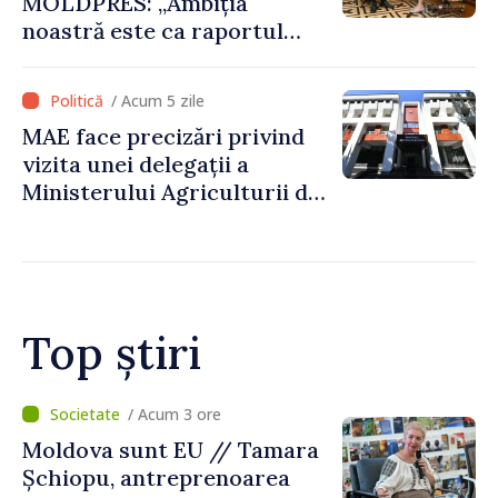
MOLDPRES: „Ambiția
noastră este ca raportul
Comisiei Europene din acest
an să fie și mai bun”
/ Acum 5 zile
MAE face precizări privind
vizita unei delegații a
Ministerului Agriculturii din
Afganistan la Chișinău
Top știri
/ Acum 1 oră
O dronă a intrat în Bulgaria
dinspre România și a