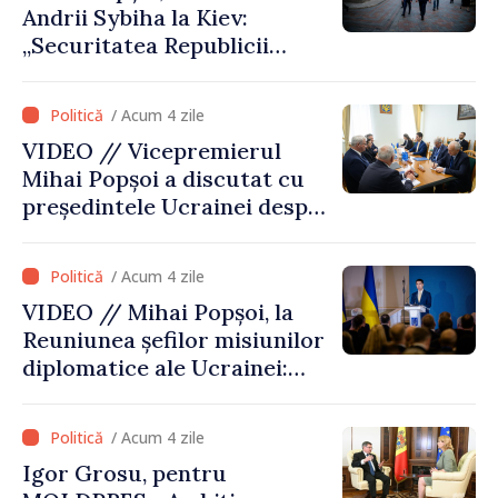
Andrii Sybiha la Kiev:
„Securitatea Republicii
Moldova este strâns legată
de securitatea Ucrainei”
/ Acum 4 zile
VIDEO // Vicepremierul
Mihai Popșoi a discutat cu
președintele Ucrainei despre
gestionarea situației
hidrologice din bazinul
/ Acum 4 zile
râului Nistru și proiecte
VIDEO // Mihai Popșoi, la
comune în infrastructură și
Reuniunea șefilor misiunilor
energie
diplomatice ale Ucrainei:
„Republica Moldova a făcut
alegerea. Ne-am alăturat
/ Acum 4 zile
Ucrainei”
Igor Grosu, pentru