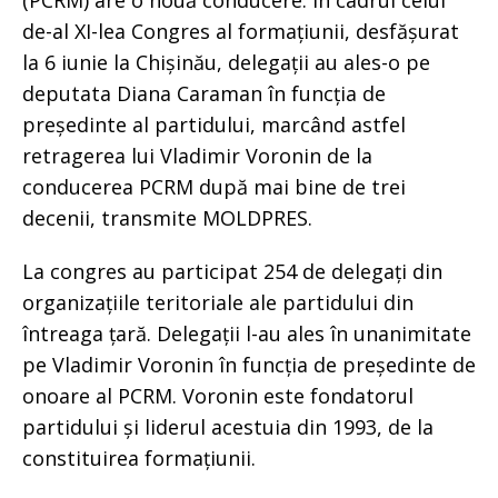
(PCRM) are o nouă conducere. În cadrul celui
de-al XI-lea Congres al formațiunii, desfășurat
la 6 iunie la Chișinău, delegații au ales-o pe
deputata Diana Caraman în funcția de
președinte al partidului, marcând astfel
retragerea lui Vladimir Voronin de la
conducerea PCRM după mai bine de trei
decenii, transmite MOLDPRES.
La congres au participat 254 de delegați din
organizațiile teritoriale ale partidului din
întreaga țară. Delegații l-au ales în unanimitate
pe Vladimir Voronin în funcția de președinte de
onoare al PCRM. Voronin este fondatorul
partidului și liderul acestuia din 1993, de la
constituirea formațiunii.