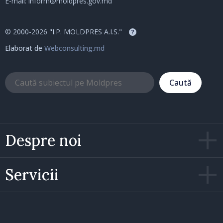
E-mail:
inform@moldpres.gov.md
© 2000-2026 "I.P. MOLDPRES A.I.S."
?
Elaborat de
Webconsulting.md
Caută
Despre noi
Servicii