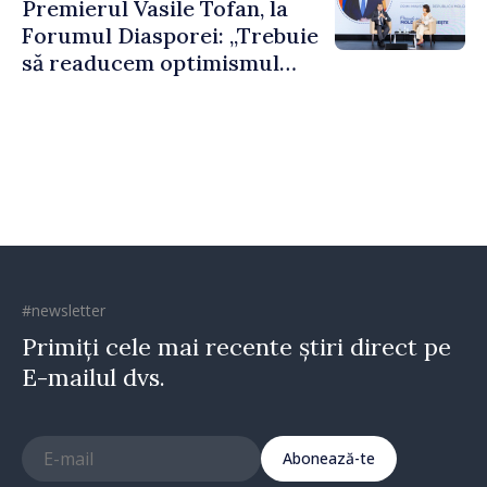
Premierul Vasile Tofan, la
puternice”
Forumul Diasporei: „Trebuie
să readucem optimismul
oamenilor și încrederea că
Republica Moldova merge în
direcția corectă”
#newsletter
Primiți cele mai recente știri direct pe
E-mailul dvs.
Abonează-te