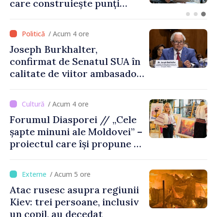
explodat la 100 de metri de
graniță
/ Acum 4 ore
Joseph Burkhalter,
confirmat de Senatul SUA în
calitate de viitor ambasador
în Republica Moldova
/ Acum 4 ore
Forumul Diasporei // „Cele
șapte minuni ale Moldovei” –
proiectul care își propune să
apropie copiii din diaspora
de țara de origine
/ Acum 5 ore
Atac rusesc asupra regiunii
Kiev: trei persoane, inclusiv
un copil, au decedat