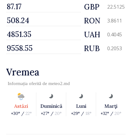
GBP
22.5125
RON
3.8611
UAH
0.4045
RUB
0.2053
Vremea
Informația oferită de
meteo2.md
Astăzi
Duminică
Luni
Marţi
+30° /
22°
+27° /
20°
+29° /
18°
+32° /
20°