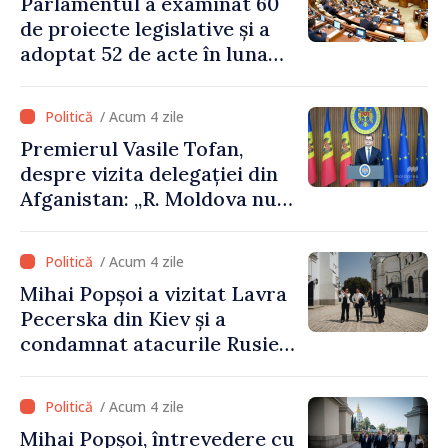
Parlamentul a examinat 60
de proiecte legislative și a
adoptat 52 de acte în luna
iulie
/ Acum 4 zile
Premierul Vasile Tofan,
despre vizita delegației din
Afganistan: „R. Moldova nu
recunoaște guvernarea
talibană. Aprobarea acestei
/ Acum 4 zile
vizite a fost o eroare de
Mihai Popșoi a vizitat Lavra
evaluare și de coordonare
Pecerska din Kiev și a
instituțională”
condamnat atacurile Rusiei
asupra patrimoniului
cultural al Ucrainei
/ Acum 4 zile
Mihai Popșoi, întrevedere cu