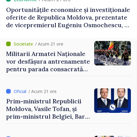
Oportunitățile economice și investiționale
oferite de Republica Moldova, prezentate
de vicepremierul Eugeniu Osmochescu, la
Forumul Diasporei
/ Acum 21 ore
Militarii Armatei Naționale
vor desfășura antrenamente
pentru parada consacrată
Zilei Independenței
/ Acum 21 ore
Prim-ministrul Republicii
Moldova, Vasile Tofan, și
prim-ministrul Belgiei, Bart
De Wever, au discutat
despre parcursul european