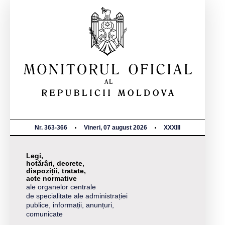
Nr. 363-366
Vineri, 07 august 2026
XXXIII
Legi,
hotărâri, decrete,
dispoziții, tratate,
acte normative
ale organelor centrale
de specialitate ale administrației
publice, informații, anunțuri,
comunicate