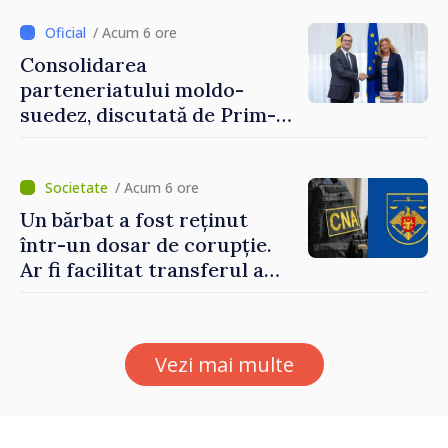
/ Acum 6 ore
Consolidarea
parteneriatului moldo-
suedez, discutată de Prim-
ministrul Vasile Tofan și
Ambasadoarea Suediei,
Petra Lärke
/ Acum 6 ore
Un bărbat a fost reținut
într-un dosar de corupție.
Ar fi facilitat transferul a
60.000 de dolari prin
portofele electronice
Vezi mai multe