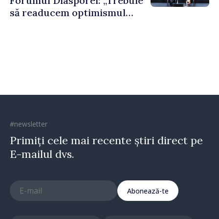
Forumul Diasporei: „Trebuie
să readucem optimismul
oamenilor și încrederea că
Republica Moldova merge în
direcția corectă”
#newsletter
Primiți cele mai recente știri direct pe
E-mailul dvs.
Abonează-te