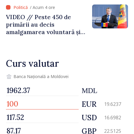
Republica Moldova merge în
/ Acum 4 ore
direcția corectă”
VIDEO // Peste 450 de
primării au decis
amalgamarea voluntară și
vor beneficia de fonduri
pentru investiții. Igor
Grosu: „Este important să
Curs valutar
depășim blocajele și să dăm o
șansă localităților să se
dezvolte”
Banca Națională a Moldovei
MDL
EUR
19.6237
USD
16.6982
GBP
22.5125