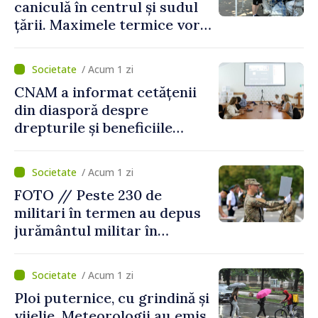
caniculă în centrul și sudul
țării. Maximele termice vor
ajunge până la 37°C
/ Acum 1 zi
CNAM a informat cetățenii
din diasporă despre
drepturile și beneficiile
asigurării medicale
/ Acum 1 zi
FOTO // Peste 230 de
militari în termen au depus
jurământul militar în
garnizoana Chișinău
/ Acum 1 zi
Ploi puternice, cu grindină și
vijelie. Meteorologii au emis