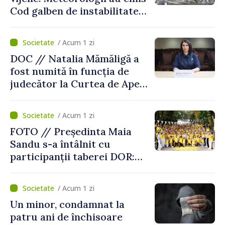
Cod galben de instabilitate
atmosferică
/ Acum 1 zi
DOC // Natalia Mămăligă a
fost numită în funcția de
judecător la Curtea de Apel
Centru
/ Acum 1 zi
FOTO // Președinta Maia
Sandu s-a întâlnit cu
participanții taberei DOR:
„Legătura lor cu țara
noastră rămâne puternică”
/ Acum 1 zi
Un minor, condamnat la
patru ani de închisoare