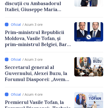
discuții cu Ambasadorul
Italiei, Giuseppe Maria
Perricone
/ Acum 3 ore
Prim-ministrul Republicii
Moldova, Vasile Tofan, și
prim-ministrul Belgiei, Bart
De Wever, au discutat
despre parcursul european
/ Acum 3 ore
al Republicii Moldova.
Secretarul general al
Guvernului, Alexei Buzu, la
Forumul Diasporei: „Avem
nevoie de fiecare dintre
dumneavoastră pentru a
/ Acum 4 ore
construi comunități mai
Premierul Vasile Tofan, la
puternice”