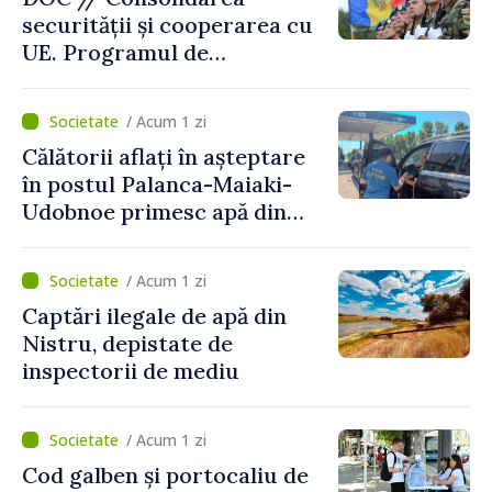
securității și cooperarea cu
UE. Programul de
implementare a Strategiei
Naționale de Apărare pentru
/ Acum 1 zi
perioada 2024–2034,
Călătorii aflați în așteptare
publicat în Monitorul Oficial
în postul Palanca-Maiaki-
Udobnoe primesc apă din
partea funcționarilor vamali
și a polițiștilor de frontieră
/ Acum 1 zi
Captări ilegale de apă din
Nistru, depistate de
inspectorii de mediu
/ Acum 1 zi
Cod galben și portocaliu de