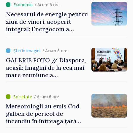
/ Acum 6 ore
Necesarul de energie pentru
ziua de vineri, acoperit
integral: Energocom a
rezervat volumele
/ Acum 6 ore
GALERIE FOTO // Diaspora,
acasă: Imagini de la cea mai
mare reuniune a
moldovenilor de peste
hotare
/ Acum 6 ore
Meteorologii au emis Cod
galben de pericol de
incendiu în întreaga țară
până pe 14 august