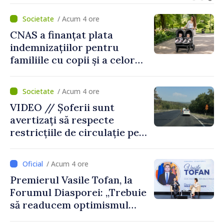
Uygar Mustafa Sertel
/ Acum 4 ore
CNAS a finanțat plata
indemnizațiilor pentru
familiile cu copii și a celor
pentru incapacitate
temporară de muncă
/ Acum 4 ore
VIDEO // Șoferii sunt
avertizați să respecte
restricțiile de circulație pe
drumul R3, unde se
desfășoară lucrări de
/ Acum 4 ore
reparație
Premierul Vasile Tofan, la
Forumul Diasporei: „Trebuie
să readucem optimismul
oamenilor și încrederea că