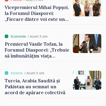
Vicepremierul Mihai Popșoi,
la Forumul Diasporei:
„Fiecare dintre voi este un
ambasador al țării noastre și
contribuie la promovarea
imaginii Republicii Moldova”
/ Acum 5 ore
Premierul Vasile Tofan, la
Forumul Diasporei: „Trebuie
să îmbunătățim viața
oamenilor și să repornim
motoarele economiei”
/ Acum 5 ore
Turcia, Arabia Saudită și
Pakistan au semnat un
acord de apărare colectivă