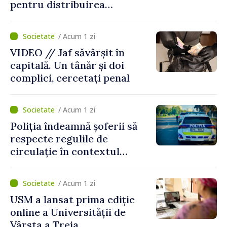
pentru distribuirea
drogurilor în raionul Edineț
/ Acum 1 zi
VIDEO // Jaf săvârșit în
capitală. Un tânăr și doi
complici, cercetați penal
/ Acum 1 zi
Poliția îndeamnă șoferii să
respecte regulile de
circulație în contextul
intensificării traficului din
perioada concediilor
/ Acum 1 zi
USM a lansat prima ediție
online a Universității de
Vârsta a Treia