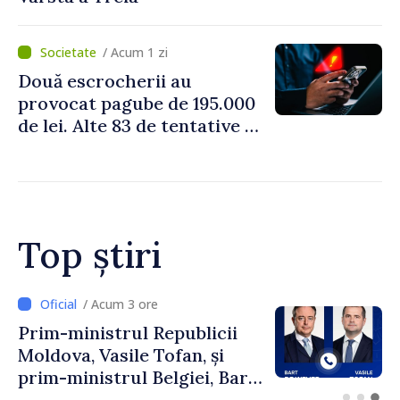
/ Acum 1 zi
Două escrocherii au
provocat pagube de 195.000
de lei. Alte 83 de tentative au
fost dejucate
Top știri
/ Acum 2 ore
Perspectivele cooperării
moldo-turce, discutate de
Prim-ministrul Vasile Tofan
și Ambasadorul Turciei,