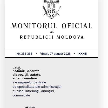
Nr. 363-366
Vineri, 07 august 2026
XXXIII
Legi,
hotărâri, decrete,
dispoziții, tratate,
acte normative
ale organelor centrale
de specialitate ale administrației
publice, informații, anunțuri,
comunicate