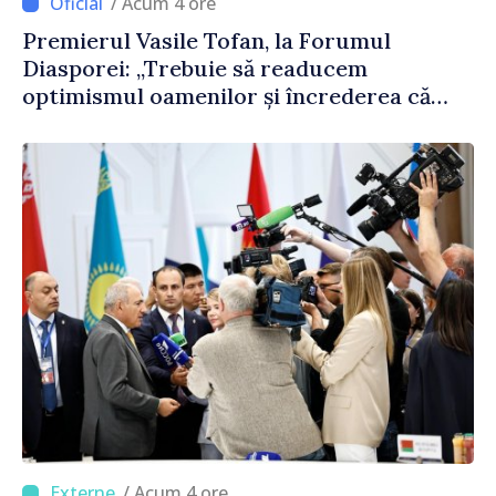
/ Acum 4 ore
Premierul Vasile Tofan, la Forumul
Diasporei: „Trebuie să readucem
optimismul oamenilor și încrederea că
Republica Moldova merge în direcția
corectă”
/ Acum 4 ore