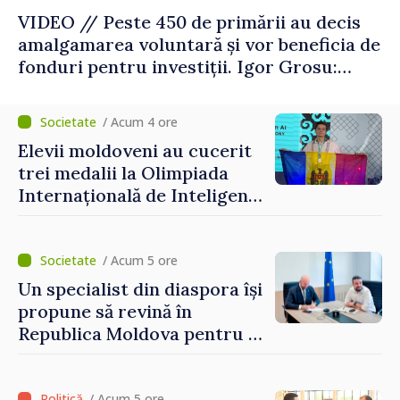
VIDEO // Peste 450 de primării au decis
amalgamarea voluntară și vor beneficia de
fonduri pentru investiții. Igor Grosu:
„Este important să depășim blocajele și să
dăm o șansă localităților să se dezvolte”
/ Acum 4 ore
Elevii moldoveni au cucerit
trei medalii la Olimpiada
Internațională de Inteligență
Artificială
/ Acum 5 ore
Un specialist din diaspora își
propune să revină în
Republica Moldova pentru a
contribui la dezvoltarea
registrului naval național
/ Acum 5 ore