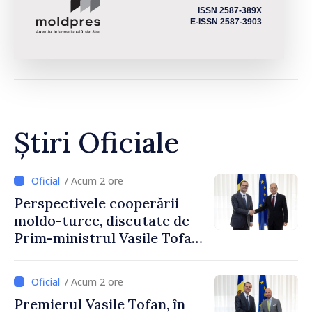
ISSN 2587-389X
E-ISSN 2587-3903
Știri Oficiale
/ Acum 2 ore
Perspectivele cooperării
moldo-turce, discutate de
Prim-ministrul Vasile Tofan
și Ambasadorul Turciei,
Uygar Mustafa Sertel
/ Acum 2 ore
Premierul Vasile Tofan, în