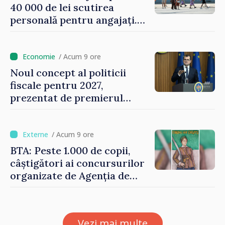
40 000 de lei scutirea
personală pentru angajați.
Vasile Tofan: „Aproape 800
de milioane de lei îi lăsăm
oamenilor”
/ Acum 9 ore
Noul concept al politicii
fiscale pentru 2027,
prezentat de premierul
Vasile Tofan: „Taxăm mai
puțin munca, stimulăm
investițiile, taxăm viciile și
/ Acum 9 ore
echilibrăm taxarea
BTA: Peste 1.000 de copii,
consumului”
câștigători ai concursurilor
organizate de Agenția de
Stat pentru Bulgarii din
Străinătate, vor fi premiați
Vezi mai multe