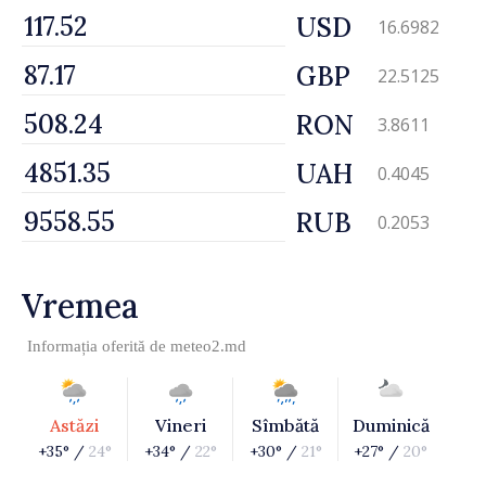
USD
16.6982
GBP
22.5125
RON
3.8611
UAH
0.4045
RUB
0.2053
Vremea
Informația oferită de
meteo2.md
Astăzi
Vineri
Sîmbătă
Duminică
+35° /
24°
+34° /
22°
+30° /
21°
+27° /
20°