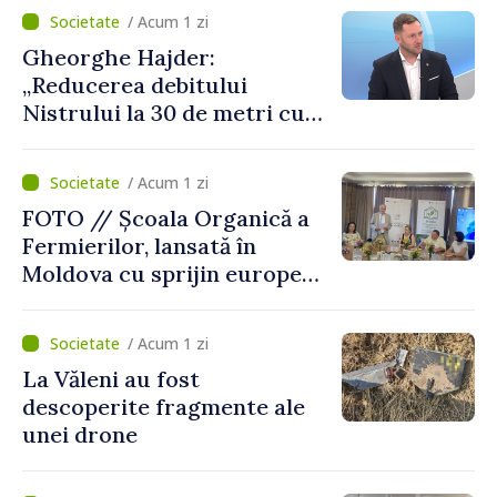
putea cumpăra nici curent
/ Acum 1 zi
de avarie”
Gheorghe Hajder:
„Reducerea debitului
Nistrului la 30 de metri cubi
pe secundă ar însemna o
„catastrofă naturală”
/ Acum 1 zi
FOTO // Școala Organică a
Fermierilor, lansată în
Moldova cu sprijin european
pentru dezvoltarea
agriculturii durabile
/ Acum 1 zi
La Văleni au fost
descoperite fragmente ale
unei drone