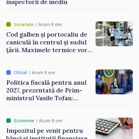
inspectorii de mediu
/ Acum 8 ore
Cod galben și portocaliu de
caniculă în centrul și sudul
țării. Maximele termice vor
ajunge până la 37°C
/ Acum 8 ore
Politica fiscală pentru anul
2027, prezentată de Prim-
ministrul Vasile Tofan:
Reducerea poverii pe muncă,
stimularea investițiilor și o
taxare mai echitabilă
/ Acum 8 ore
Impozitul pe venit pentru
bănci și instituții financiare