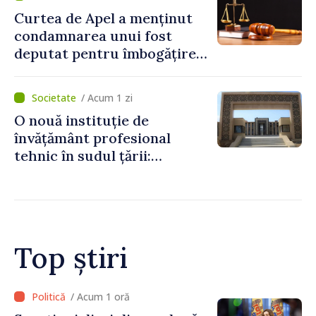
Curtea de Apel a menținut
condamnarea unui fost
deputat pentru îmbogățire
ilicită. Acesta va achita
statului peste 2,4 milioane
/ Acum 1 zi
de lei
O nouă instituție de
învățământ profesional
tehnic în sudul țării:
Guvernul a aprobat
înființarea Colegiului moldo-
turc la Comrat
Top știri
/ Acum 9 minute