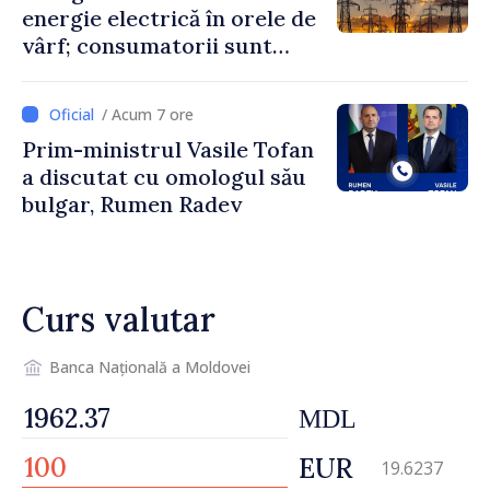
energie electrică în orele de
vârf; consumatorii sunt
îndemnați să economisească
/ Acum 7 ore
Prim-ministrul Vasile Tofan
a discutat cu omologul său
bulgar, Rumen Radev
Curs valutar
Banca Națională a Moldovei
MDL
EUR
19.6237