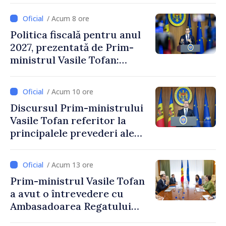
/ Acum 8 ore
Politica fiscală pentru anul
2027, prezentată de Prim-
ministrul Vasile Tofan:
Reducerea poverii pe muncă,
stimularea investițiilor și o
/ Acum 10 ore
taxare mai echitabilă
Discursul Prim-ministrului
Vasile Tofan referitor la
principalele prevederi ale
politicii fiscale pentru anul
2027
/ Acum 13 ore
Prim-ministrul Vasile Tofan
a avut o întrevedere cu
Ambasadoarea Regatului
Unit al Marii Britanii și