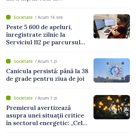
Platformelor Locale de
Mediu privind aplicarea a
/ Acum 16 ore
două regulamente din
Peste 5 600 de apeluri,
domeniu
înregistrate zilnic la
Serviciul 112 pe parcursul
lunii iulie. Cei mai mulți
cetățeni au solicitat
/ Acum 1 zi
ambulanța
Canicula persistă: până la 38
de grade pentru ziua de joi
/ Acum 1 zi
Premierul avertizează
asupra unei situații critice
în sectorul energetic: „Cel
mai probabil, mâine nu vom