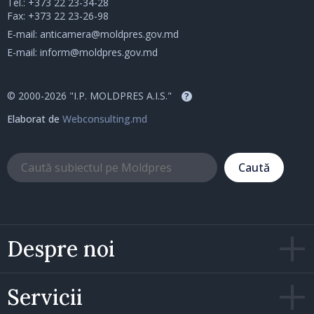
Tel.:
+373 22 23-34-28
Fax: +373 22 23-26-98
E-mail:
anticamera@moldpres.gov.md
E-mail:
inform@moldpres.gov.md
© 2000-2026 "I.P. MOLDPRES A.I.S."
?
Elaborat de
Webconsulting.md
Caută
Despre noi
Servicii