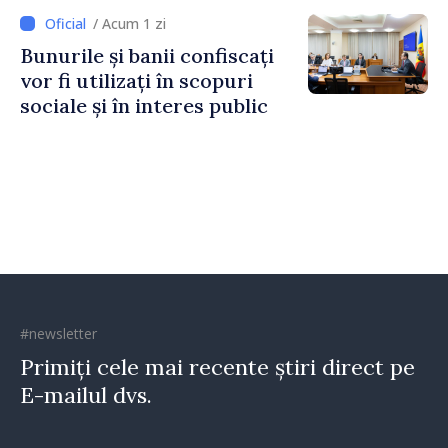
Irlandei de Nord, Fern
/ Acum 1 zi
Horine
Bunurile și banii confiscați
vor fi utilizați în scopuri
sociale și în interes public
#newsletter
Primiți cele mai recente știri direct pe
E-mailul dvs.