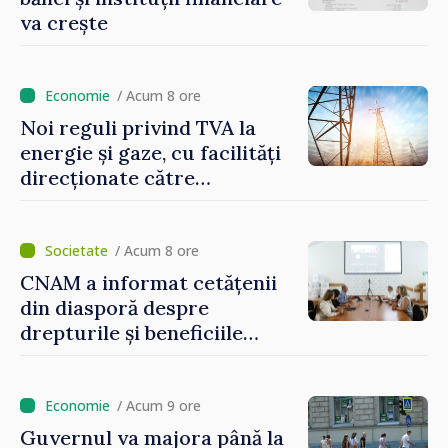
va crește
/ Acum 8 ore
Noi reguli privind TVA la
energie și gaze, cu facilități
direcționate către
consumatorii vulnerabili
/ Acum 8 ore
CNAM a informat cetățenii
din diasporă despre
drepturile și beneficiile
asigurării medicale
/ Acum 9 ore
Guvernul va majora până la