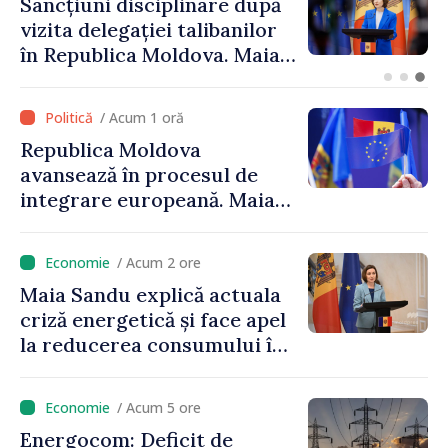
Adunarea Populară a
Găgăuziei trebuie să aibă un
mandat deplin. Președinta
Maia Sandu: „Alegerile să fie
libere și corecte””
/ Acum 1 oră
Republica Moldova
avansează în procesul de
integrare europeană. Maia
Sandu: „Nu ne blochează
niciun stat”
/ Acum 2 ore
Maia Sandu explică actuala
criză energetică și face apel
la reducerea consumului în
orele de vârf: „Doar astfel
putem menține prețurile la
/ Acum 5 ore
un nivel mai mic”
Energocom: Deficit de