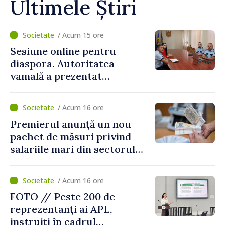
Ultimele Știri
/ Acum 15 ore
Sesiune online pentru
diaspora. Autoritatea
vamală a prezentat
facilitățile oferite la
revenirea în țară
/ Acum 16 ore
Premierul anunță un nou
pachet de măsuri privind
salariile mari din sectorul
public
/ Acum 16 ore
FOTO // Peste 200 de
reprezentanți ai APL,
instruiți în cadrul