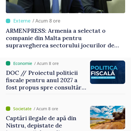
/ Acum 8 ore
ARMENPRESS: Armenia a selectat o
companie din Malta pentru
supravegherea sectorului jocurilor de
noroc
/ Acum 8 ore
DOC // Proiectul politicii
fiscale pentru anul 2027 a
fost propus spre consultări
publice
/ Acum 8 ore
Captări ilegale de apă din
Nistru, depistate de