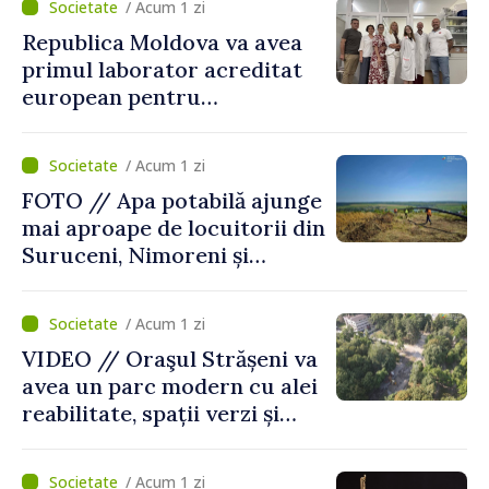
/ Acum 1 zi
Republica Moldova va avea
primul laborator acreditat
european pentru
diagnosticul virusurilor
viței-de-vie
/ Acum 1 zi
FOTO // Apa potabilă ajunge
mai aproape de locuitorii din
Suruceni, Nimoreni și
Malcoci, raionul Ialoveni
/ Acum 1 zi
VIDEO // Oraşul Strășeni va
avea un parc modern cu alei
reabilitate, spații verzi și
zone pentru copii
/ Acum 1 zi