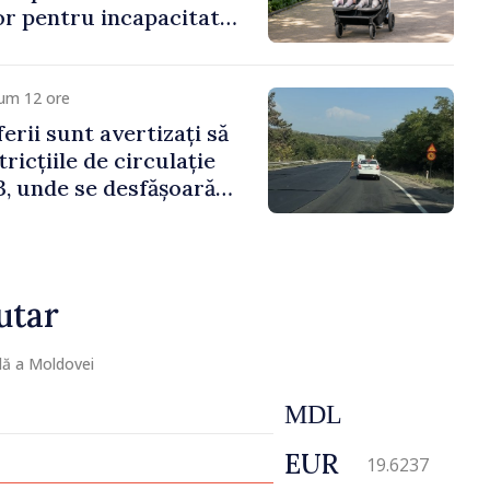
lor pentru incapacitate
e muncă
cum 12 ore
erii sunt avertizați să
ricțiile de circulație
, unde se desfășoară
parație
utar
lă a Moldovei
MDL
EUR
19.6237