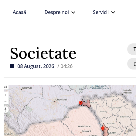
Acasă
Despre noi
Servicii
Societate
D
08 August, 2026
/ 04:26
/ Acum 7 ore
Zelenski a ajuns în Serbi
sa vizită în acest stat ali
tradițional al Rusiei du