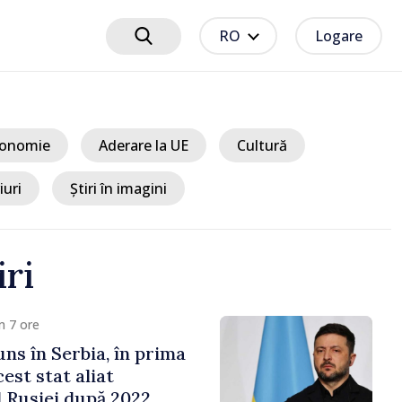
RO
Logare
onomie
Aderare la UE
Cultură
iuri
Știri în imagini
iri
10 ore
e cooperării moldo-
tate de Prim-ministrul
 și Ambasadorul Turciei,