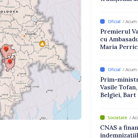
Uygar Musta
/ Acum 
Premierul Vas
cu Ambasador
Maria Perri
/ Acum 
Prim-ministr
Vasile Tofan,
Belgiei, Bar
despre parcu
Republicii M
/ A
CNAS a finan
indemnizațiil