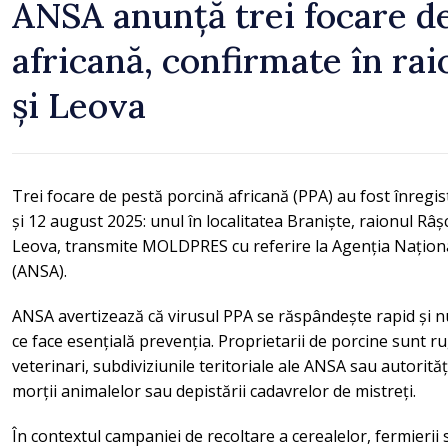
ANSA anunță trei focare d
africană, confirmate în ra
și Leova
Trei focare de pestă porcină africană (PPA) au fost înregis
și 12 august 2025: unul în localitatea Braniște, raionul Râșc
Leova, transmite MOLDPRES cu referire la Agenția Națion
(ANSA).
ANSA avertizează că virusul PPA se răspândește rapid și n
ce face esențială prevenția. Proprietarii de porcine sunt r
veterinari, subdiviziunile teritoriale ale ANSA sau autorități
morții animalelor sau depistării cadavrelor de mistreți.
În contextul campaniei de recoltare a cerealelor, fermierii