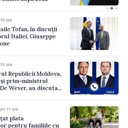
fa Sertel
10 ore
ile Tofan, în discuții
ul Italiei, Giuseppe
cone
10 ore
ul Republicii Moldova,
 și prim-ministrul
t De Wever, au discutat
rsul european al
oldova.
cum 11 ore
țat plata
or pentru familiile cu