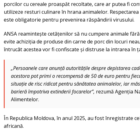
porcilor cu cereale proaspăt recoltate, care ar putea fi con
utilizeze resturi culinare în hrana animalelor. Respectarea
este obligatorie pentru prevenirea răspândirii virusului.
ANSA reamintește cetățenilor să nu cumpere animale fără ce
evite achiziția de produse din carne de porc din locuri neau
întrucât acestea vor fi confiscate și distruse la intrarea în ț
„Persoanele care anunță autoritățile despre depistarea cadav
acestora pot primi o recompensă de 50 de euro pentru fiecar
situație de risc ridicat pentru sănătatea animalelor, iar măs
barieră împotriva extinderii focarelor”,
rezumă Agenția Na
Alimentelor.
În Republica Moldova, în anul 2025, au fost înregistrate ce
africană.