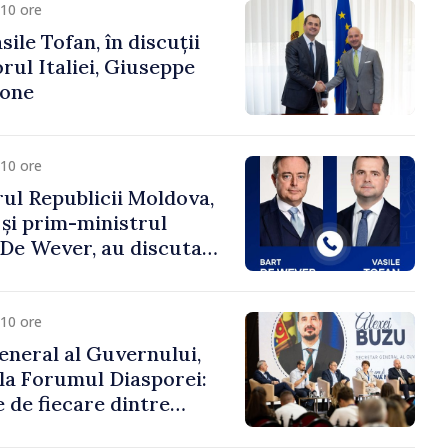
10 ore
ile Tofan, în discuții
ul Italiei, Giuseppe
cone
10 ore
ul Republicii Moldova,
 și prim-ministrul
t De Wever, au discutat
rsul european al
oldova.
10 ore
eneral al Guvernului,
 la Forumul Diasporei:
 de fiecare dintre
ră pentru a construi