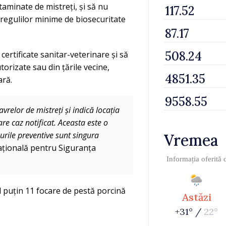
taminate de mistreți, și să nu
 regulilor minime de biosecuritate
rtificate sanitar-veterinare și să
torizate sau din țările vecine,
ară.
relor de mistreți și indică locația
e caz notificat. Aceasta este o
urile preventive sunt singura
Vremea
țională pentru Siguranța
Informația oferită
l puțin 11 focare de pestă porcină
Astăzi
+31° /
22°