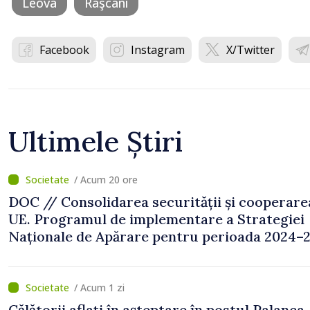
Leova
Râşcani
Facebook
Instagram
X/Twitter
Ultimele Știri
/ Acum 20 ore
DOC // Consolidarea securității și cooperare
UE. Programul de implementare a Strategiei
Naționale de Apărare pentru perioada 2024–2
publicat în Monitorul Oficial
/ Acum 1 zi
Călătorii aflați în așteptare în postul Palanca