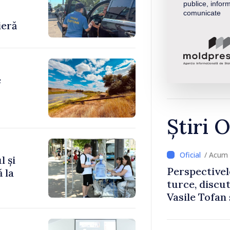
publice, inform
comunicate
ieră
e
Știri O
/ Acum 
l și
Perspectivel
 la
turce, discu
Vasile Tofan
Uygar Musta