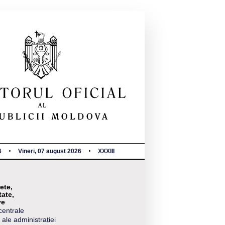
6
Vineri, 07 august 2026
XXXIII
ete,
tate,
ve
centrale
 ale administrației