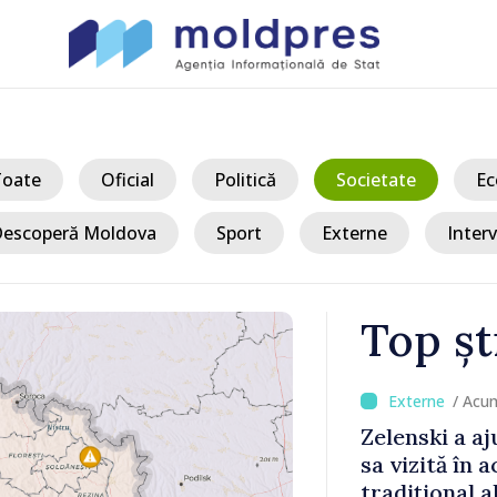
Toate
Oficial
Politică
Societate
Ec
escoperă Moldova
Sport
Externe
Interv
Top șt
/ Acum 
a, în prima
Perspectivel
at
turce, discu
pă 2022
Vasile Tofan