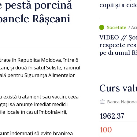
e pestă porcină
copii și a ce
temporară d
ioanele Râșcani
/ A
VIDEO // Șof
respecte rest
pe drumul R3
lucrări de re
trate în Republica Moldova, între 6
ani, și două în satul Seliște, raionul
ală pentru Siguranța Alimentelor
Curs val
u există tratament sau vaccin, ceea
Banca Naționa
ugați să anunțe imediat medicii
le locale în cazul îmbolnăvirii,
 sunt îndemnați să evite hrănirea