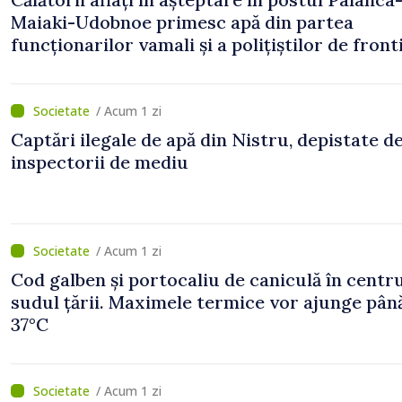
Maiaki-Udobnoe primesc apă din partea
funcționarilor vamali și a polițiștilor de front
/ Acum 1 zi
Captări ilegale de apă din Nistru, depistate d
inspectorii de mediu
/ Acum 1 zi
Cod galben și portocaliu de caniculă în centru
sudul țării. Maximele termice vor ajunge până
37°C
/ Acum 1 zi