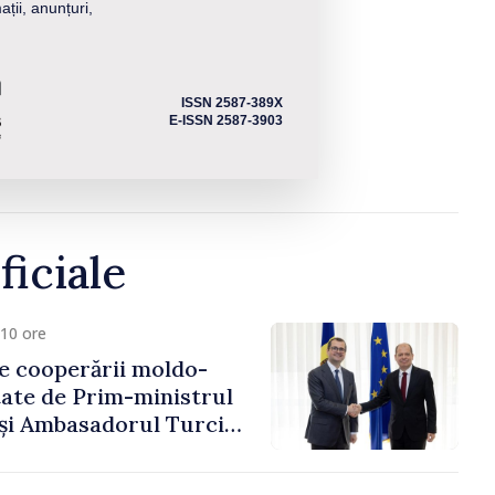
ații, anunțuri,
ISSN 2587-389X
E-ISSN 2587-3903
ficiale
10 ore
e cooperării moldo-
tate de Prim-ministrul
 și Ambasadorul Turciei,
fa Sertel