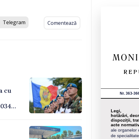
Telegram
Comentează
a cu
Nr. 363-36
034,
Legi,
hotărâri, decr
dispoziții, tra
acte normati
ale organelor 
de specialitate
-