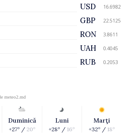
USD
16.6982
GBP
22.5125
RON
3.8611
UAH
0.4045
RUB
0.2053
 de
meteo2.md
Duminică
Luni
Marţi
+27° /
20°
+28° /
16°
+32° /
18°