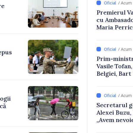
/ Acum 
re
Premierul Vas
cu Ambasador
Maria Perri
/ Acum 
depus
Prim-ministr
Vasile Tofan,
Belgiei, Bar
despre parcu
Republicii M
/ Acum 
ogii
Secretarul g
ică
Alexei Buzu,
„Avem nevoie
dumneavoast