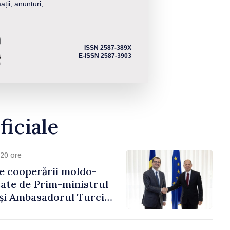
ații, anunțuri,
ISSN 2587-389X
E-ISSN 2587-3903
ficiale
20 ore
e cooperării moldo-
tate de Prim-ministrul
 și Ambasadorul Turciei,
fa Sertel