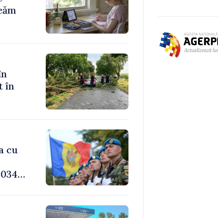
reăm
în
t în
a cu
034,