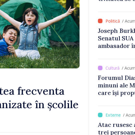
Britanie și 
/ Acum
Joseph Burkh
Senatul SUA î
ambasador î
/ Acum
Forumul Dias
minuni ale M
utea frecventa
care își prop
din diaspora
nizate în școlile
/ Acu
Atac rusesc 
trei persoane