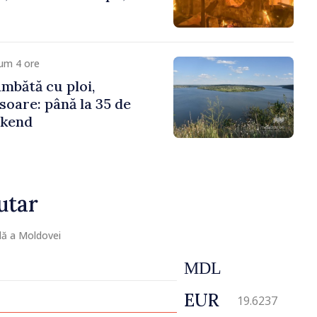
um 4 ore
mbătă cu ploi,
soare: până la 35 de
ekend
utar
lă a Moldovei
MDL
EUR
19.6237