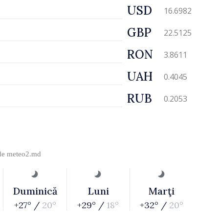
USD
16.6982
GBP
22.5125
RON
3.8611
UAH
0.4045
RUB
0.2053
 de
meteo2.md
Duminică
Luni
Marţi
+27° /
20°
+29° /
18°
+32° /
20°