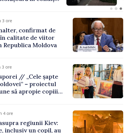
Republica Moldova
 3 ore
alter, confirmat de
n calitate de viitor
n Republica Moldova
 3 ore
porei // „Cele șapte
oldovei” – proiectul
une să apropie copiii
 de țara de origine
m 4 ore
asupra regiunii Kiev:
, inclusiv un copil, au