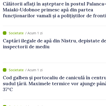
Călătorii aflați în așteptare în postul Palanca
Maiaki-Udobnoe primesc apă din partea
funcționarilor vamali și a polițiștilor de front
/ Acum 1 zi
Captări ilegale de apă din Nistru, depistate d
inspectorii de mediu
/ Acum 1 zi
Cod galben și portocaliu de caniculă în centru
sudul țării. Maximele termice vor ajunge până
37°C