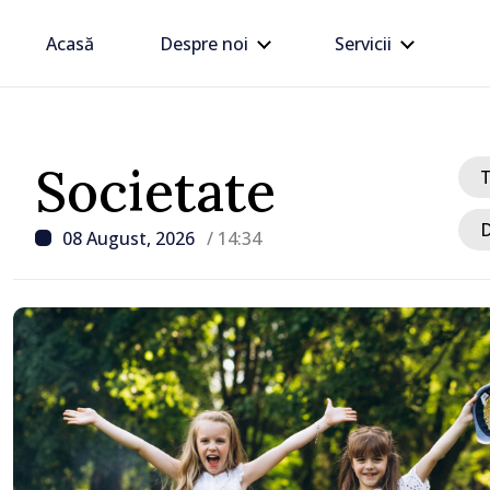
Acasă
Despre noi
Servicii
Societate
D
08 August, 2026
/ 14:34
/ Acum 1 oră
UPDATE: Traficul la PTF
Giurgiulești-Galația fost
activitatea se desfășoară