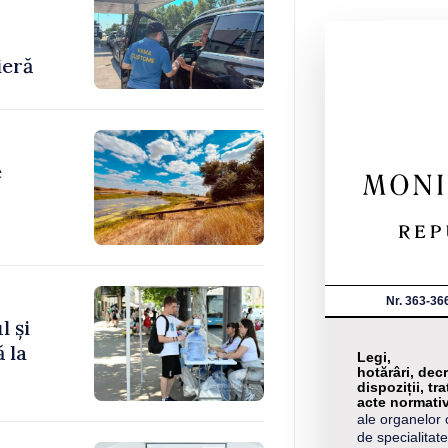
-
ieră
e
Nr. 363-36
l și
 la
Legi,
hotărâri, decr
dispoziții, tra
acte normati
ale organelor 
de specialitate