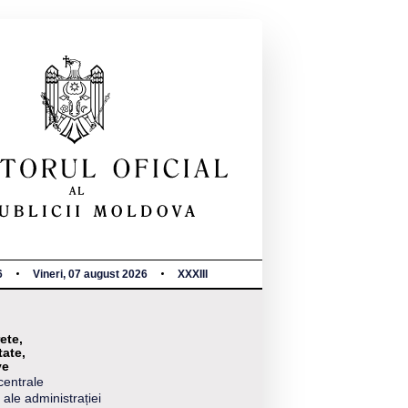
6
Vineri, 07 august 2026
XXXIII
ete,
tate,
ve
centrale
 ale administrației