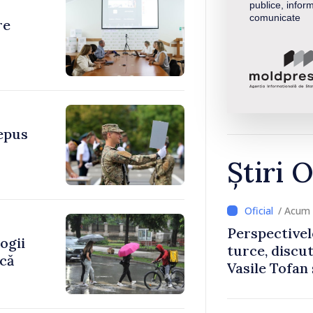
publice, inform
comunicate
re
depus
Știri O
/ Acum 
Perspectivel
ogii
turce, discu
ică
Vasile Tofan
Uygar Musta