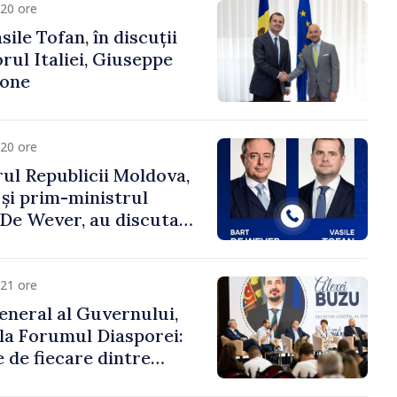
20 ore
ile Tofan, în discuții
ul Italiei, Giuseppe
cone
20 ore
ul Republicii Moldova,
 și prim-ministrul
t De Wever, au discutat
rsul european al
oldova.
21 ore
eneral al Guvernului,
 la Forumul Diasporei:
 de fiecare dintre
ră pentru a construi