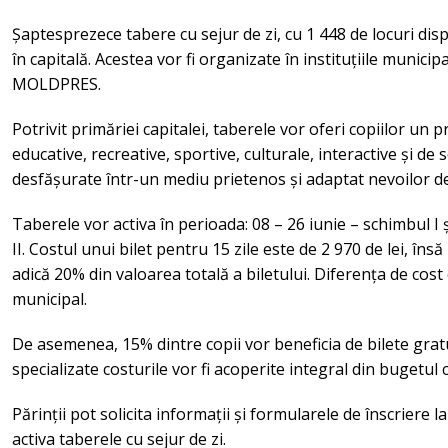
Șaptesprezece tabere cu sejur de zi, cu 1 448 de locuri disp
în capitală. Acestea vor fi organizate în instituțiile munic
MOLDPRES.
Potrivit primăriei capitalei, taberele vor oferi copiilor un 
educative, recreative, sportive, culturale, interactive și de s
desfășurate într-un mediu prietenos și adaptat nevoilor de 
Taberele vor activa în perioada: 08 – 26 iunie – schimbul I ș
II. Costul unui bilet pentru 15 zile este de 2 970 de lei, însă
adică 20% din valoarea totală a biletului. Diferența de cost
municipal.
De asemenea, 15% dintre copii vor beneficia de bilete gratuit
specializate costurile vor fi acoperite integral din bugetul c
Părinții pot solicita informații și formularele de înscriere l
activa taberele cu sejur de zi.