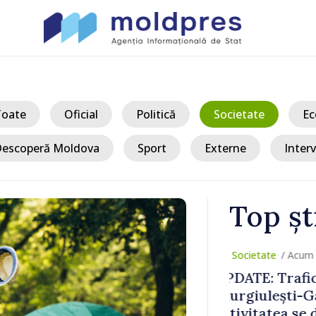
Toate
Oficial
Politică
Societate
Ec
escoperă Moldova
Sport
Externe
Interv
Top șt
/ Ac
Moldova sun
 fluidizat;
Șchiopu, an
 în condiții
construiește