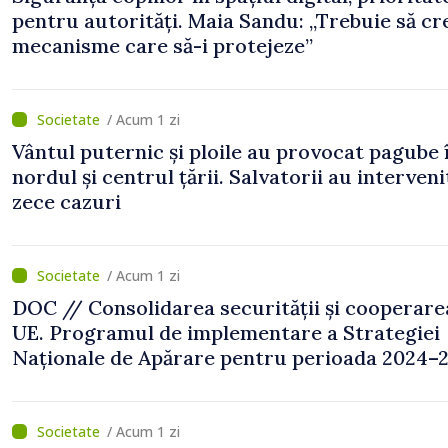
pentru autorități. Maia Sandu: „Trebuie să c
mecanisme care să-i protejeze”
/ Acum 1 zi
Vântul puternic și ploile au provocat pagube 
nordul și centrul țării. Salvatorii au interveni
zece cazuri
/ Acum 1 zi
DOC // Consolidarea securității și cooperare
UE. Programul de implementare a Strategiei
Naționale de Apărare pentru perioada 2024–2
publicat în Monitorul Oficial
/ Acum 1 zi