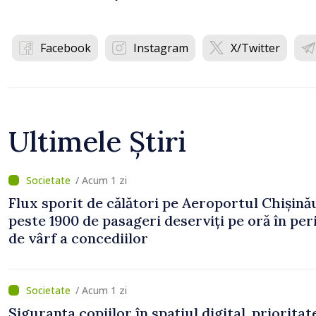
Facebook
Instagram
X/Twitter
Ultimele Știri
/ Acum 1 zi
Flux sporit de călători pe Aeroportul Chișină
peste 1900 de pasageri deserviți pe oră în pe
de vârf a concediilor
/ Acum 1 zi
Siguranța copiilor în spațiul digital, prioritat