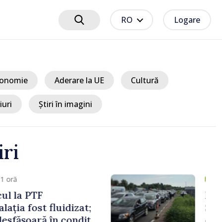
RO
Logare
onomie
Aderare la UE
Cultură
iuri
Știri în imagini
iri
um 2 ore
t EU // Tamara
treprenoarea care
 punți între Marea