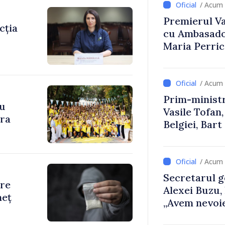
/ Acum 
Premierul Vas
cția
cu Ambasador
Maria Perri
/ Acum 
Prim-ministr
cu
Vasile Tofan,
ara
Belgiei, Bar
despre parcu
Republicii M
/ Acum 
Secretarul g
are
Alexei Buzu,
neț
„Avem nevoie
dumneavoast