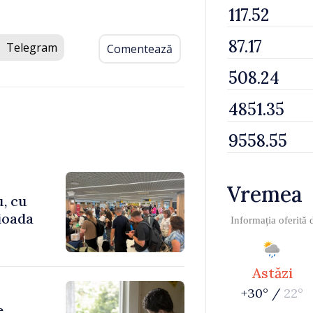
Telegram
Comentează
Vremea
u, cu
rioada
Informația oferită
Astăzi
+30° /
22°
e