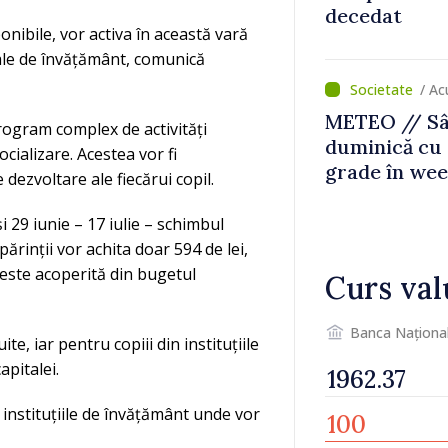
decedat
onibile, vor activa în această vară
ipale de învățământ, comunică
/ Ac
METEO // Sâ
program complex de activități
duminică cu 
ocializare. Acestea vor fi
grade în we
dezvoltare ale fiecărui copil.
i 29 iunie – 17 iulie – schimbul
 părinții vor achita doar 594 de lei,
 este acoperită din bugetul
Curs val
Banca Naționa
e, iar pentru copiii din instituțiile
apitalei.
a instituțiile de învățământ unde vor