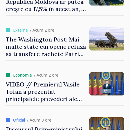
Republica Moldova ar putea
crește cu 17,5% în acest an, în
timp ce producția din UE
este estimată în scădere
/ Acum 2 ore
The Washington Post: Mai
multe state europene refuză
să transfere rachete Patriot
Ucrainei
/ Acum 2 ore
VIDEO // Premierul Vasile
Tofan a prezentat
principalele prevederi ale
politicii fiscale pentru anul
2027
/ Acum 3 ore
Discursul Prim-ministrului