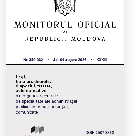
Nr. 359-362
Joi, 06 august 2026
XXXIII
Legi,
hotărâri, decrete,
dispoziții, tratate,
acte normative
ale organelor centrale
de specialitate ale administrației
publice, informații, anunțuri,
comunicate
ISSN 2587-389X