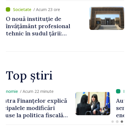
statului peste 2,4 milioane
/ Acum 23 ore
de lei
O nouă instituție de
învățământ profesional
tehnic în sudul țării:
Guvernul a aprobat
înființarea Colegiului moldo-
turc la Comrat
Top știri
/ Acum 32 minute
Autoritățile au redus
semnificativ deficitul de
energie prognozat pentru
astăzi