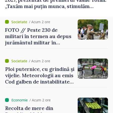
„Taxăm mai puțin munca, stimulăm
investițiile, taxăm viciile și echilibrăm
taxarea consumului”
/ Acum 2 ore
FOTO // Peste 230 de
militari în termen au depus
jurământul militar în
garnizoana Chișinău
/ Acum 2 ore
Ploi puternice, cu grindină și
vijelie. Meteorologii au emis
Cod galben de instabilitate
atmosferică
/ Acum 2 ore
Recolta de mere din