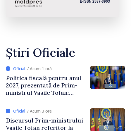
E-ISSN 2587-3903
Știri Oficiale
/ Acum 1 oră
Politica fiscală pentru anul
2027, prezentată de Prim-
ministrul Vasile Tofan:
Reducerea poverii pe muncă,
stimularea investițiilor și o
/ Acum 3 ore
taxare mai echitabilă
Discursul Prim-ministrului
Vasile Tofan referitor la