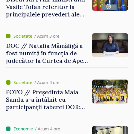
Vasile Tofan referitor la
principalele prevederi ale
politicii fiscale pentru anul
2027
/ Acum 3 ore
DOC // Natalia Mămăligă a
fost numită în funcția de
judecător la Curtea de Apel
Centru
/ Acum 4 ore
FOTO // Președinta Maia
Sandu s-a întâlnit cu
participanții taberei DOR:
„Legătura lor cu țara
noastră rămâne puternică”
/ Acum 4 ore