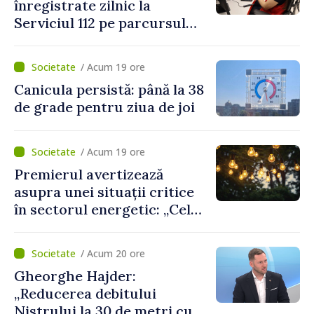
înregistrate zilnic la
Serviciul 112 pe parcursul
lunii iulie. Cei mai mulți
cetățeni au solicitat
/ Acum 19 ore
ambulanța
Canicula persistă: până la 38
de grade pentru ziua de joi
/ Acum 19 ore
Premierul avertizează
asupra unei situații critice
în sectorul energetic: „Cel
mai probabil, mâine nu vom
putea cumpăra nici curent
/ Acum 20 ore
de avarie”
Gheorghe Hajder:
„Reducerea debitului
Nistrului la 30 de metri cubi