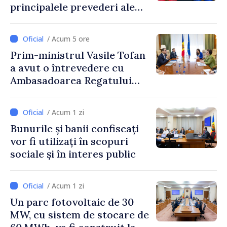
principalele prevederi ale
politicii fiscale pentru anul
2027
/ Acum 5 ore
Prim-ministrul Vasile Tofan
a avut o întrevedere cu
Ambasadoarea Regatului
Unit al Marii Britanii și
Irlandei de Nord, Fern
/ Acum 1 zi
Horine
Bunurile și banii confiscați
vor fi utilizați în scopuri
sociale și în interes public
/ Acum 1 zi
Un parc fotovoltaic de 30
MW, cu sistem de stocare de