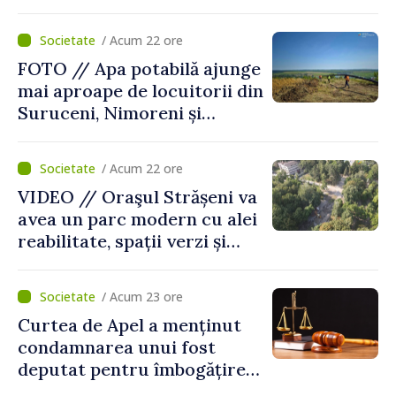
diagnosticul virusurilor
viței-de-vie
/ Acum 22 ore
FOTO // Apa potabilă ajunge
mai aproape de locuitorii din
Suruceni, Nimoreni și
Malcoci, raionul Ialoveni
/ Acum 22 ore
VIDEO // Oraşul Strășeni va
avea un parc modern cu alei
reabilitate, spații verzi și
zone pentru copii
/ Acum 23 ore
Curtea de Apel a menținut
condamnarea unui fost
deputat pentru îmbogățire
ilicită. Acesta va achita