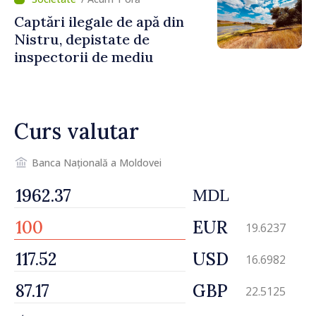
Captări ilegale de apă din
Nistru, depistate de
inspectorii de mediu
Curs valutar
Banca Națională a Moldovei
MDL
EUR
19.6237
USD
16.6982
GBP
22.5125