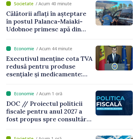
/ Acum 40 minute
Călătorii aflați în așteptare
în postul Palanca-Maiaki-
Udobnoe primesc apă din
partea funcționarilor vamali
și a polițiștilor de frontieră
/ Acum 44 minute
Executivul menține cota TVA
redusă pentru produse
esențiale și medicamente:
„Nu facem reformă fiscală
pe seama consumului de
/ Acum 1 oră
bază al oamenilor”
DOC // Proiectul politicii
fiscale pentru anul 2027 a
fost propus spre consultări
publice
/ Acum 1 oră