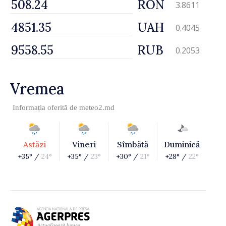
RON
3.8611
UAH
0.4045
RUB
0.2053
Vremea
Informația oferită de
meteo2.md
Astăzi
Vineri
Sîmbătă
Duminică
+35° /
24°
+35° /
23°
+30° /
21°
+28° /
22°