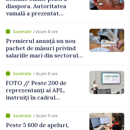
diaspora. Autoritatea
vamală a prezentat
facilitățile oferite la
revenirea în țară
/ Acum 8 ore
Premierul anunță un nou
pachet de măsuri privind
salariile mari din sectorul
public
/ Acum 8 ore
FOTO // Peste 200 de
reprezentanți ai APL,
instruiți în cadrul
Platformelor Locale de
Mediu privind aplicarea a
/ Acum 9 ore
două regulamente din
Peste 5 600 de apeluri,
domeniu