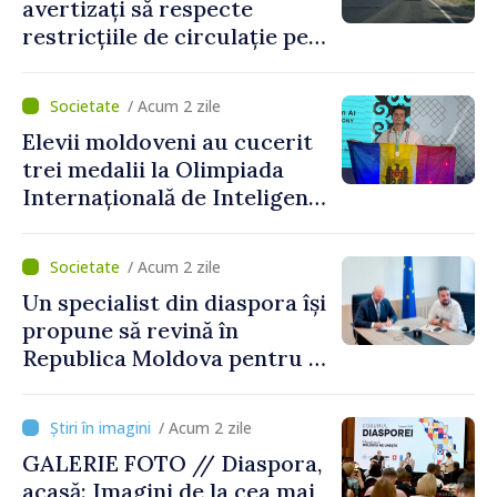
avertizați să respecte
restricțiile de circulație pe
drumul R3, unde se
desfășoară lucrări de
/ Acum 2 zile
reparație
Elevii moldoveni au cucerit
trei medalii la Olimpiada
Internațională de Inteligență
Artificială
/ Acum 2 zile
Un specialist din diaspora își
propune să revină în
Republica Moldova pentru a
contribui la dezvoltarea
registrului naval național
/ Acum 2 zile
GALERIE FOTO // Diaspora,
acasă: Imagini de la cea mai