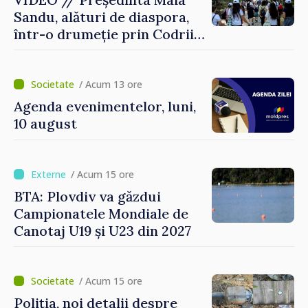
Sandu, alături de diaspora,
într-o drumeție prin Codrii
Moldovei: „Încă mai avem ce
descoperi”
/ Acum 13 ore
Agenda evenimentelor, luni,
10 august
/ Acum 15 ore
BTA: Plovdiv va găzdui
Campionatele Mondiale de
Canotaj U19 și U23 din 2027
/ Acum 15 ore
Poliția, noi detalii despre