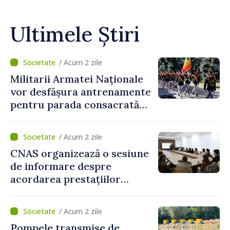
Ultimele Știri
/ Acum 2 zile
Militarii Armatei Naționale
vor desfășura antrenamente
pentru parada consacrată
Zilei Independenței
/ Acum 2 zile
CNAS organizează o sesiune
de informare despre
acordarea prestațiilor
sociale și serviciile
electronice. Cetățenii,
/ Acum 2 zile
invitați să se înscrie la
Pompele transmise de