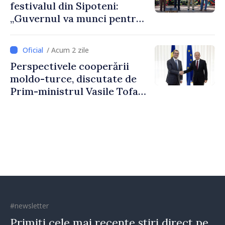
festivalul din Sipoteni:
„Guvernul va munci pentru
ca fiecare sat, fiecare
comunitate și toți
/ Acum 2 zile
moldovenii să prospere”
Perspectivele cooperării
moldo-turce, discutate de
Prim-ministrul Vasile Tofan
și Ambasadorul Turciei,
Uygar Mustafa Sertel
#newsletter
Primiți cele mai recente știri direct pe