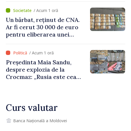
în procesul de integrare
/ Acum 1 oră
europeană”
Un bărbat, reținut de CNA.
Ar fi cerut 30 000 de euro
pentru eliberarea unei
persoane condamnate
/ Acum 1 oră
Președinta Maia Sandu,
despre explozia de la
Crocmaz: „Rusia este cea
care duce războiul de
agresiune în Ucraina și
poartă întreaga vină pentru
Curs valutar
pericolul adus la casele
oamenilor noștri”
Banca Națională a Moldovei