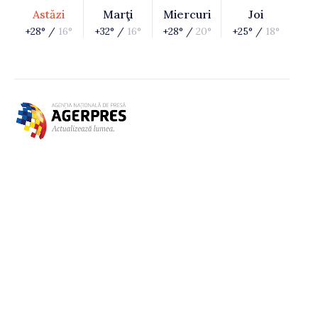
Astăzi
Marţi
Miercuri
Joi
+28° /
16°
+32° /
16°
+28° /
20°
+25° /
18°