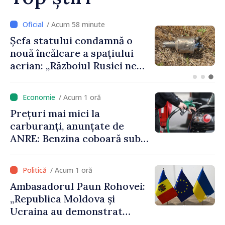
/ Acum 10 minute
MIDR răspunde operatorilor
de transport: „Soluțiile
aflate în consultare
urmăresc ca cetățenii să
beneficieze de servicii
/ Acum 1 oră
sigure, regulate și
Prețuri mai mici la
accesibile”
carburanți, anunțate de
ANRE: Benzina coboară sub
pragul de 30 de lei
/ Acum 1 oră
Ambasadorul Paun Rohovei:
„Republica Moldova și
Ucraina au demonstrat
performanțe fără precedent