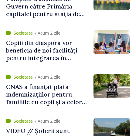
eveniment
Guvern către Primăria
capitalei pentru stația de
captarea a apei de la Vadul
lui Vodă au fost instalate și
/ Acum 2 zile
puse în funcțiune
Copiii din diaspora vor
beneficia de noi facilități
pentru integrarea în
sistemul educațional din
Republica Moldova
/ Acum 2 zile
CNAS a finanțat plata
indemnizațiilor pentru
familiile cu copii și a celor
pentru incapacitate
temporară de muncă
/ Acum 2 zile
VIDEO // Șoferii sunt