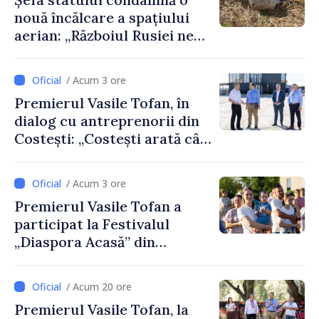
nouă încălcare a spațiului
aerian: „Războiul Rusiei ne
afectează direct”
/ Acum 3 ore
Premierul Vasile Tofan, în
dialog cu antreprenorii din
Costești: „Costești arată cât
de mult poate face o
comunitate atunci când
/ Acum 3 ore
există inițiativă, muncă și
Premierul Vasile Tofan a
spirit antreprenorial”
participat la Festivalul
„Diaspora Acasă” din
Costești
/ Acum 20 ore
Premierul Vasile Tofan, la