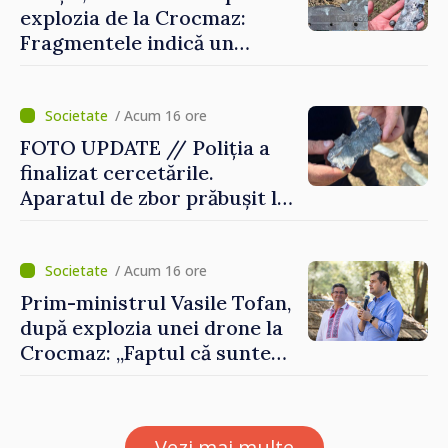
explozia de la Crocmaz:
Fragmentele indică un
posibil tip de „dronă-
rachetă”
/ Acum 16 ore
FOTO UPDATE // Poliția a
finalizat cercetările.
Aparatul de zbor prăbușit la
Crocmaz ar putea fi o
„dronă-rachetă”
/ Acum 16 ore
Prim-ministrul Vasile Tofan,
după explozia unei drone la
Crocmaz: „Faptul că suntem
în afara zonei de război nu
ne protejează”
Vezi mai multe