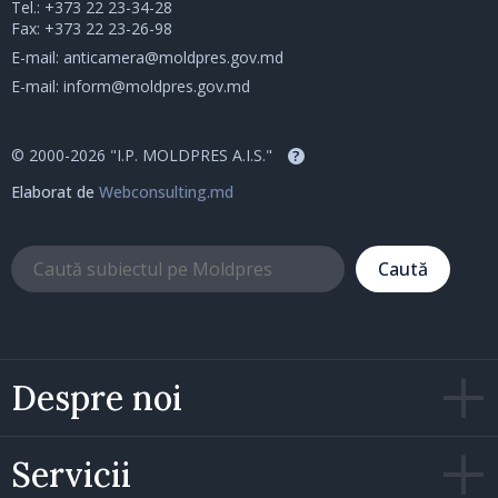
Tel.:
+373 22 23-34-28
Fax: +373 22 23-26-98
E-mail:
anticamera@moldpres.gov.md
E-mail:
inform@moldpres.gov.md
© 2000-2026 "I.P. MOLDPRES A.I.S."
?
Elaborat de
Webconsulting.md
Caută
Despre noi
Servicii