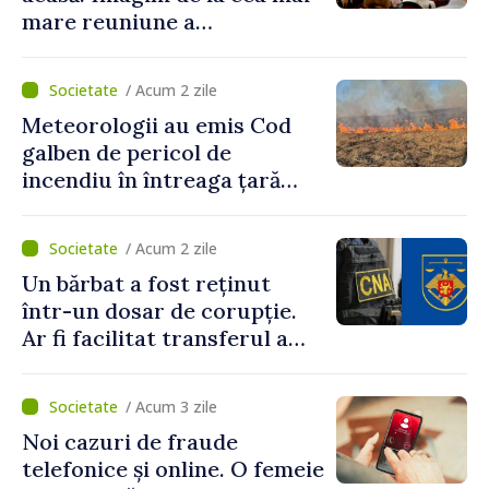
mare reuniune a
moldovenilor de peste
hotare
/ Acum 2 zile
Meteorologii au emis Cod
galben de pericol de
incendiu în întreaga țară
până pe 14 august
/ Acum 2 zile
Un bărbat a fost reținut
într-un dosar de corupție.
Ar fi facilitat transferul a
60.000 de dolari prin
portofele electronice
/ Acum 3 zile
Noi cazuri de fraude
telefonice și online. O femeie