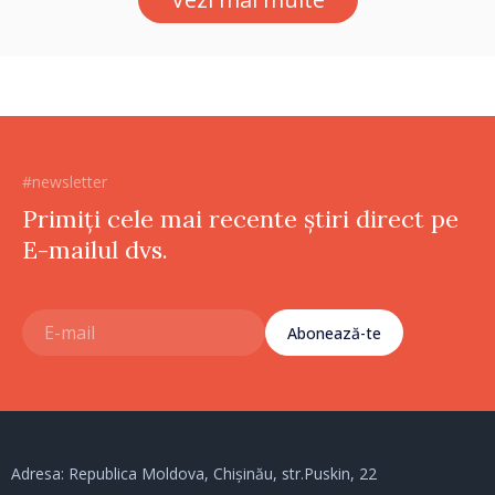
#newsletter
Primiți cele mai recente știri direct pe
E-mailul dvs.
Abonează-te
Adresa: Republica Moldova, Chișinău, str.Puskin, 22