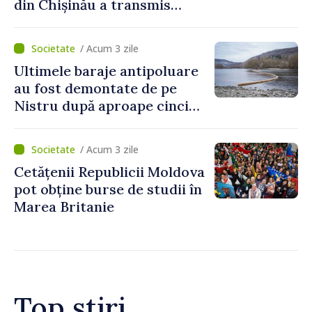
din Chișinău a transmis
escrocilor 990 000 de lei
/ Acum 3 zile
Ultimele baraje antipoluare
au fost demontate de pe
Nistru după aproape cinci
luni de intervenții
/ Acum 3 zile
Cetățenii Republicii Moldova
pot obține burse de studii în
Marea Britanie
Top știri