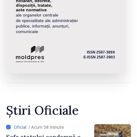
hotărâri, decrete,
dispoziții, tratate,
acte normative
ale organelor centrale
de specialitate ale administrației
publice, informații, anunțuri,
comunicate
ISSN 2587-389X
E-ISSN 2587-3903
Știri Oficiale
/ Acum 58 minute
Șefa statului condamnă o