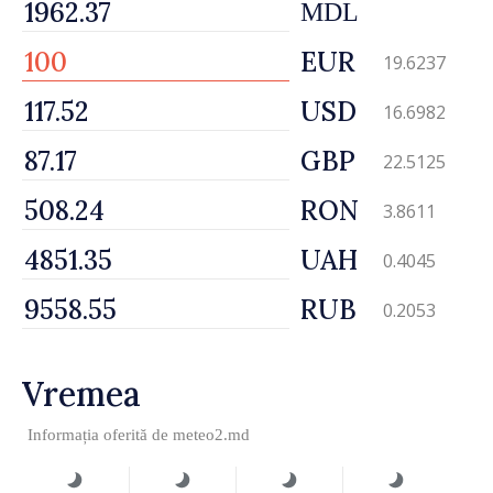
MDL
EUR
19.6237
USD
16.6982
GBP
22.5125
RON
3.8611
UAH
0.4045
RUB
0.2053
Vremea
Informația oferită de
meteo2.md