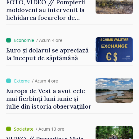
FOTO, VIDEO // Pompierii
moldoveni au intervenit la
lichidarea focarelor de
incendiu în apropiere de
Thessaloniki. Misiunea a
durat cinci ore
/ Acum 4 ore
Euro și dolarul se apreciază
la început de săptămână
/ Acum 4 ore
Europa de Vest a avut cele
mai fierbinți luni iunie și
iulie din istoria observațiilor
/ Acum 13 ore
VIDEO // Președinta Maia