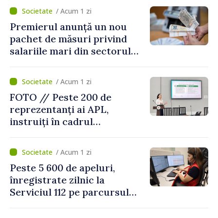
revenirea în țară
/ Acum 1 zi
Premierul anunță un nou
pachet de măsuri privind
salariile mari din sectorul
public
/ Acum 1 zi
FOTO // Peste 200 de
reprezentanți ai APL,
instruiți în cadrul
Platformelor Locale de
Mediu privind aplicarea a
/ Acum 1 zi
două regulamente din
Peste 5 600 de apeluri,
domeniu
înregistrate zilnic la
Serviciul 112 pe parcursul
lunii iulie. Cei mai mulți
cetățeni au solicitat