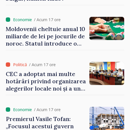
/ Acum 17 ore
Moldovenii cheltuie anual 10
miliarde de lei pe jocurile de
noroc. Statul introduce o
taxă de 6%, care va aduce
peste 500 de milioane de lei
la buget
/ Acum 17 ore
CEC a adoptat mai multe
hotărâri privind organizarea
alegerilor locale noi și a unui
referendum local în satul
Delacău, raionul Anenii Noi
/ Acum 17 ore
Premierul Vasile Tofan:
„Focusul acestui guvern