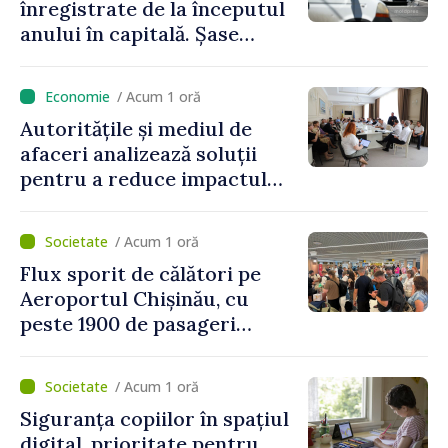
înregistrate de la începutul
anului în capitală. Șase
persoane și-au pierdut viața
/ Acum 1 oră
Autoritățile și mediul de
afaceri analizează soluții
pentru a reduce impactul
provocărilor energetice
asupra economiei
/ Acum 1 oră
Flux sporit de călători pe
Aeroportul Chișinău, cu
peste 1900 de pasageri
deserviți pe oră în perioada
de vârf a concediilor
/ Acum 1 oră
Siguranța copiilor în spațiul
digital, prioritate pentru