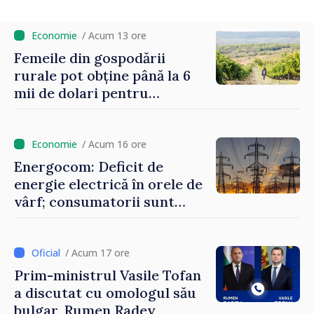
putem menține prețurile la un nivel mai
mic”
/ Acum 13 ore
Femeile din gospodării
rurale pot obține până la 6
mii de dolari pentru
investiții în afaceri verzi şi
durabile
/ Acum 16 ore
Energocom: Deficit de
energie electrică în orele de
vârf; consumatorii sunt
îndemnați să economisească
/ Acum 17 ore
Prim-ministrul Vasile Tofan
a discutat cu omologul său
bulgar, Rumen Radev