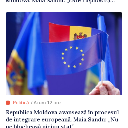
Moldova. Maia Sandu: „Este rușinos că
oameni cu funcții înalte nu cunosc
politica statului”
/ Acum 12 ore
Republica Moldova avansează în procesul
de integrare europeană. Maia Sandu: „Nu
ne blochează niciun stat”