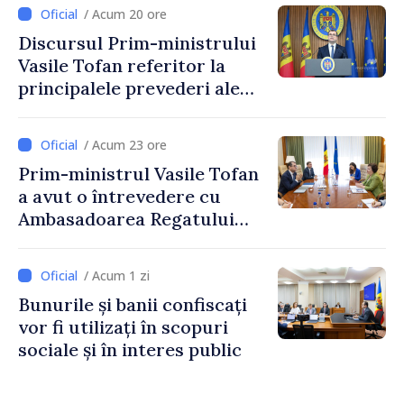
stimularea investițiilor și o
/ Acum 20 ore
taxare mai echitabilă
Discursul Prim-ministrului
Vasile Tofan referitor la
principalele prevederi ale
politicii fiscale pentru anul
2027
/ Acum 23 ore
Prim-ministrul Vasile Tofan
a avut o întrevedere cu
Ambasadoarea Regatului
Unit al Marii Britanii și
Irlandei de Nord, Fern
/ Acum 1 zi
Horine
Bunurile și banii confiscați
vor fi utilizați în scopuri
sociale și în interes public