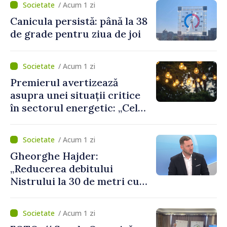
/ Acum 1 zi
ambulanța
Canicula persistă: până la 38
de grade pentru ziua de joi
/ Acum 1 zi
Premierul avertizează
asupra unei situații critice
în sectorul energetic: „Cel
mai probabil, mâine nu vom
putea cumpăra nici curent
/ Acum 1 zi
de avarie”
Gheorghe Hajder:
„Reducerea debitului
Nistrului la 30 de metri cubi
pe secundă ar însemna o
„catastrofă naturală”
/ Acum 1 zi