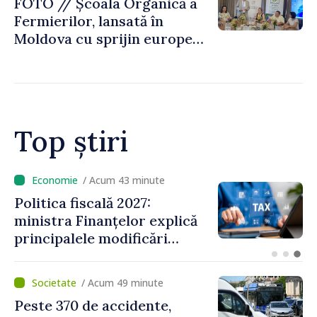
FOTO // Școala Organică a
Fermierilor, lansată în
Moldova cu sprijin european
pentru dezvoltarea
agriculturii durabile
Top știri
/ Acum 20 minute
VIDEO // Moldelectrica:
consumatorii finali nu au
fost afectați în urma
avarierii Liniei Bălți–
Dnestrovsk. Lucrările de
/ Acum 49 minute
reparație vor fi efectuate în
Peste 370 de accidente,
regim prioritar