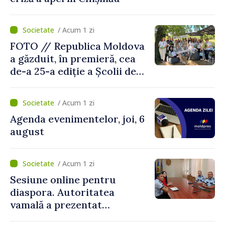
/ Acum 1 zi
FOTO // Republica Moldova
a găzduit, în premieră, cea
de-a 25-a ediție a Școlii de
vară EPSA
/ Acum 1 zi
Agenda evenimentelor, joi, 6
august
/ Acum 1 zi
Sesiune online pentru
diaspora. Autoritatea
vamală a prezentat
facilitățile oferite la