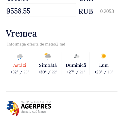
RUB
0.2053
Vremea
Informația oferită de
meteo2.md
Astăzi
Sîmbătă
Duminică
Luni
+32° /
23°
+30° /
22°
+27° /
21°
+28° /
18°