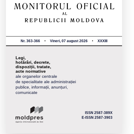
Nr. 363-366
Vineri, 07 august 2026
XXXIII
Legi,
hotărâri, decrete,
dispoziții, tratate,
acte normative
ale organelor centrale
de specialitate ale administrației
publice, informații, anunțuri,
comunicate
ISSN 2587-389X
E-ISSN 2587-3903