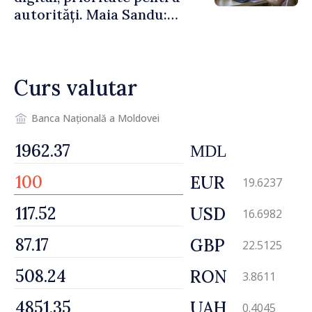
autorități. Maia Sandu:
„Trebuie să creăm
mecanisme care să-i
protejeze”
Curs valutar
Banca Națională a Moldovei
MDL
EUR
19.6237
USD
16.6982
GBP
22.5125
RON
3.8611
UAH
0.4045