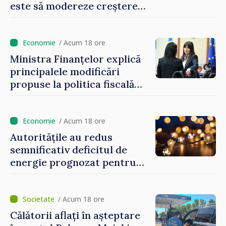
este să modereze creșterea
prețurilor la imobiliare”
/ Acum 18 ore
Ministra Finanțelor explică
principalele modificări
propuse la politica fiscală
2027 privind impozitul pe
venit
/ Acum 18 ore
Autoritățile au redus
semnificativ deficitul de
energie prognozat pentru
astăzi
/ Acum 18 ore
Călătorii aflați în așteptare