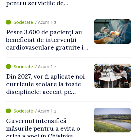
pentru serviciile de
alimentare cu apă și
canalizare
/ Acum 1 zi
Peste 3.600 de pacienți au
beneficiat de intervenții
cardiovasculare gratuite în
prima jumătate a anului
/ Acum 1 zi
Din 2027, vor fi aplicate noi
curricule școlare la toate
disciplinele: accent pe
dezvoltarea gândirii critice
și folosirea cunoștințelor în
/ Acum 1 zi
situații reale
Guvernul intensifică
măsurile pentru a evita o
criză a apei în Chișinău