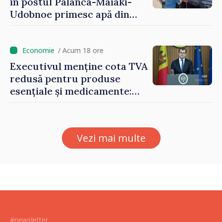
în postul Palanca-Maiaki-
Udobnoe primesc apă din
partea funcționarilor vamali
și a polițiștilor de frontieră
/ Acum 18 ore
Executivul menține cota TVA
redusă pentru produse
esențiale și medicamente:
„Nu facem reformă fiscală
pe seama consumului de
bază al oamenilor”
Vezi mai multe
#newsletter