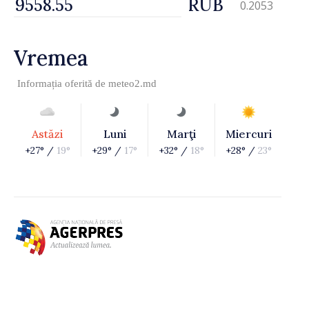
RUB
0.2053
Vremea
Informația oferită de
meteo2.md
Astăzi
Luni
Marţi
Miercuri
+27° /
19°
+29° /
17°
+32° /
18°
+28° /
23°