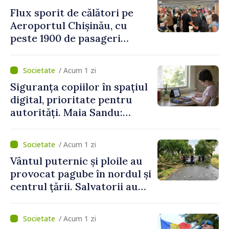
Flux sporit de călători pe
Aeroportul Chișinău, cu
peste 1900 de pasageri
deserviți pe oră în perioada
de vârf a concediilor
/ Acum 1 zi
Siguranța copiilor în spațiul
digital, prioritate pentru
autorități. Maia Sandu:
„Trebuie să creăm
mecanisme care să-i
/ Acum 1 zi
protejeze”
Vântul puternic și ploile au
provocat pagube în nordul și
centrul țării. Salvatorii au
intervenit în zece cazuri
/ Acum 1 zi