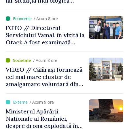
iar situația hidrologică
rămâne dificilă
/ Acum 8 ore
FOTO // Directorul
Serviciului Vamal, în vizită la
Otaci: A fost examinată
posibilitatea dotării Zonei de
control vamal cu un scanner
/ Acum 8 ore
performant
VIDEO // Călărași formează
cel mai mare cluster de
amalgamare voluntară din
Republica Moldova. Consiliul
orășenesc a aprobat decizia
/ Acum 9 ore
finală
Ministerul Apărării
Naționale al României,
despre drona explodată în