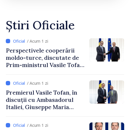
Știri Oficiale
/ Acum 1 zi
Perspectivele cooperării
moldo-turce, discutate de
Prim-ministrul Vasile Tofan
și Ambasadorul Turciei,
Uygar Mustafa Sertel
/ Acum 1 zi
Premierul Vasile Tofan, în
discuții cu Ambasadorul
Italiei, Giuseppe Maria
Perricone
/ Acum 1 zi