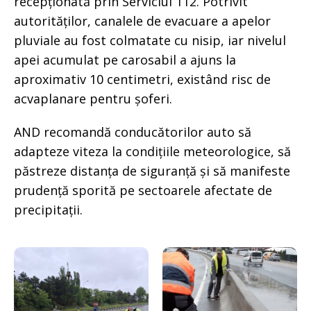
recepționată prin Serviciul 112. Potrivit
autorităților, canalele de evacuare a apelor
pluviale au fost colmatate cu nisip, iar nivelul
apei acumulat pe carosabil a ajuns la
aproximativ 10 centimetri, existând risc de
acvaplanare pentru șoferi.
AND recomandă conducătorilor auto să
adapteze viteza la condițiile meteorologice, să
păstreze distanța de siguranță și să manifeste
prudență sporită pe sectoarele afectate de
precipitații.