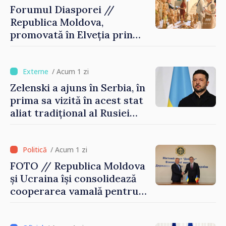
Forumul Diasporei //
Republica Moldova,
promovată în Elveția prin
turism, investiții și
exporturi
/ Acum 1 zi
Zelenski a ajuns în Serbia, în
prima sa vizită în acest stat
aliat tradițional al Rusiei
după 2022
/ Acum 1 zi
FOTO // Republica Moldova
și Ucraina își consolidează
cooperarea vamală pentru
securizarea frontierei și
integrarea europeană.