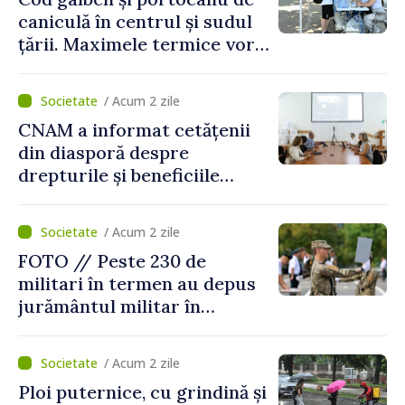
caniculă în centrul și sudul
țării. Maximele termice vor
ajunge până la 37°C
/ Acum 2 zile
CNAM a informat cetățenii
din diasporă despre
drepturile și beneficiile
asigurării medicale
/ Acum 2 zile
FOTO // Peste 230 de
militari în termen au depus
jurământul militar în
garnizoana Chișinău
/ Acum 2 zile
Ploi puternice, cu grindină și