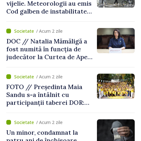
vijelie. Meteorologii au emis
Cod galben de instabilitate
atmosferică
/ Acum 2 zile
DOC // Natalia Mămăligă a
fost numită în funcția de
judecător la Curtea de Apel
Centru
/ Acum 2 zile
FOTO // Președinta Maia
Sandu s-a întâlnit cu
participanții taberei DOR:
„Legătura lor cu țara
noastră rămâne puternică”
/ Acum 2 zile
Un minor, condamnat la
patru ani de închisoare