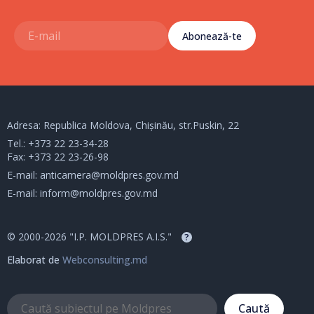
Abonează-te
Adresa: Republica Moldova, Chișinău, str.Puskin, 22
Tel.:
+373 22 23-34-28
Fax: +373 22 23-26-98
E-mail:
anticamera@moldpres.gov.md
E-mail:
inform@moldpres.gov.md
© 2000-2026 "I.P. MOLDPRES A.I.S."
?
Elaborat de
Webconsulting.md
Caută