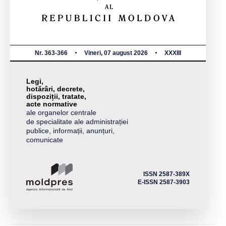
Nr. 363-366
Vineri, 07 august 2026
XXXIII
Legi,
hotărâri, decrete,
dispoziții, tratate,
acte normative
ale organelor centrale
de specialitate ale administrației
publice, informații, anunțuri,
comunicate
ISSN 2587-389X
E-ISSN 2587-3903