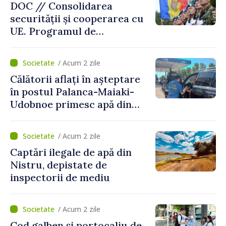
DOC // Consolidarea
securității și cooperarea cu
UE. Programul de
implementare a Strategiei
Naționale de Apărare pentru
/ Acum 2 zile
perioada 2024–2034,
Călătorii aflați în așteptare
publicat în Monitorul Oficial
în postul Palanca-Maiaki-
Udobnoe primesc apă din
partea funcționarilor vamali
și a polițiștilor de frontieră
/ Acum 2 zile
Captări ilegale de apă din
Nistru, depistate de
inspectorii de mediu
/ Acum 2 zile
Cod galben și portocaliu de