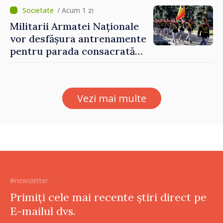
Forumul Diasporei
/ Acum 1 zi
Militarii Armatei Naționale
vor desfășura antrenamente
pentru parada consacrată
Zilei Independenței
Vezi mai multe
#newsletter
Primiți cele mai recente știri direct pe
E-mailul dvs.