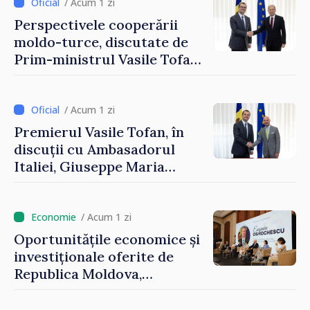
Reuniune la Moghiliov-
/ Acum 1 zi
Podolsk
Perspectivele cooperării
moldo-turce, discutate de
Prim-ministrul Vasile Tofan
și Ambasadorul Turciei,
Uygar Mustafa Sertel
/ Acum 1 zi
Premierul Vasile Tofan, în
discuții cu Ambasadorul
Italiei, Giuseppe Maria
Perricone
/ Acum 1 zi
Oportunitățile economice și
investiționale oferite de
Republica Moldova,
prezentate de vicepremierul
Eugeniu Osmochescu, la