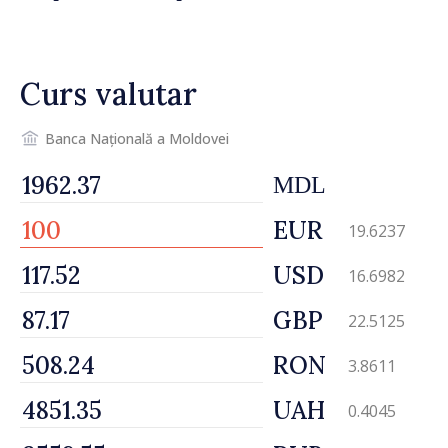
Bulgaria: „Radarele noastre
nu au detectat niciun
vehicul aerian”
Curs valutar
Banca Națională a Moldovei
MDL
EUR
19.6237
USD
16.6982
GBP
22.5125
RON
3.8611
UAH
0.4045