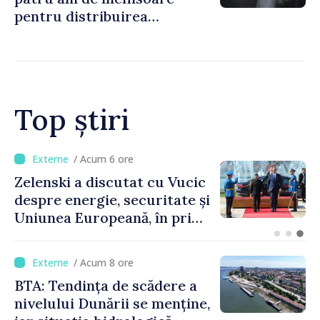
pentru distribuirea
drogurilor în raionul Edineț
Top știri
/ Acum 2 ore
Bulgaria: Ambasadoarea
Ucrainei, convocată la
Ministerul de Externe în
legătură cu drona prăbușită
/ Acum 8 ore
BTA: Tendința de scădere a
nivelului Dunării se menține,