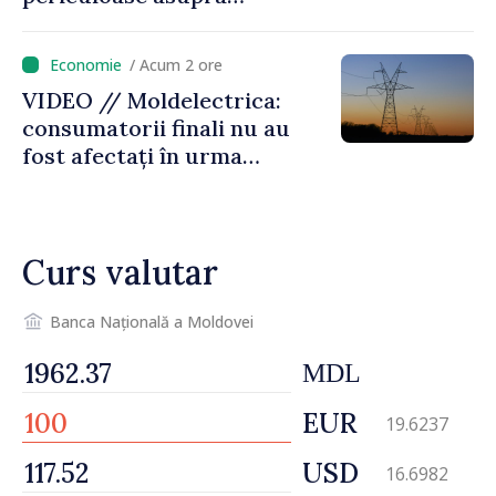
riscurilor sporite pe timp de
caniculă
/ Acum 2 ore
VIDEO // Moldelectrica:
consumatorii finali nu au
fost afectați în urma
avarierii Liniei Bălți–
Dnestrovsk. Lucrările de
reparație vor fi efectuate în
Curs valutar
regim prioritar
Banca Națională a Moldovei
MDL
EUR
19.6237
USD
16.6982