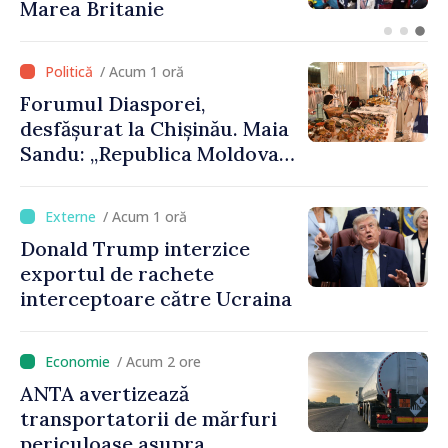
Moldova face eforturi,
lucrează și demonstrează,
prin cetățenii săi de acasă și
/ Acum 1 oră
de peste hotare, că merită să
Forumul Diasporei,
devină parte a marii familii
desfășurat la Chișinău. Maia
europene”
Sandu: „Republica Moldova
avansează cu viteză spre UE,
iar diaspora poate juca un
/ Acum 1 oră
rol important în promovarea
Donald Trump interzice
și susținerea acestui
exportul de rachete
parcurs”
interceptoare către Ucraina
/ Acum 2 ore
ANTA avertizează
transportatorii de mărfuri
periculoase asupra