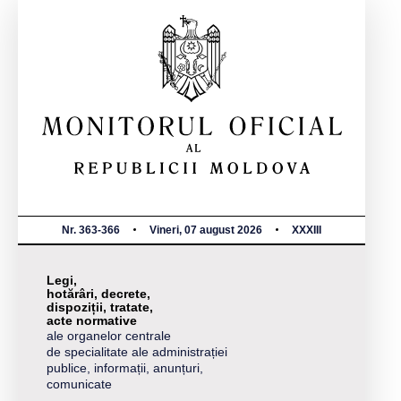
Nr. 363-366
Vineri, 07 august 2026
XXXIII
Legi,
hotărâri, decrete,
dispoziții, tratate,
acte normative
ale organelor centrale
de specialitate ale administrației
publice, informații, anunțuri,
comunicate