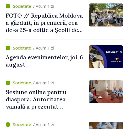
/ Acum 1 zi
FOTO // Republica Moldova
a găzduit, în premieră, cea
de-a 25-a ediție a Școlii de
vară EPSA
/ Acum 1 zi
Agenda evenimentelor, joi, 6
august
/ Acum 1 zi
Sesiune online pentru
diaspora. Autoritatea
vamală a prezentat
facilitățile oferite la
revenirea în țară
/ Acum 1 zi