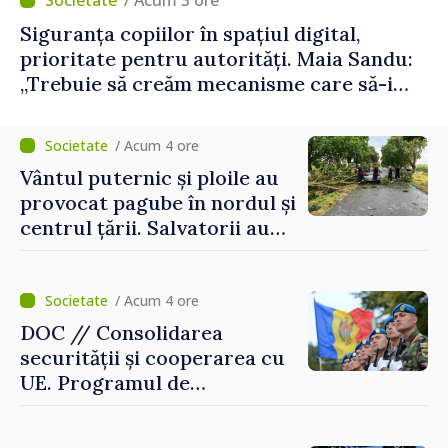
/ Acum 3 ore
Siguranța copiilor în spațiul digital,
prioritate pentru autorități. Maia Sandu:
„Trebuie să creăm mecanisme care să-i
protejeze”
/ Acum 4 ore
Vântul puternic și ploile au
provocat pagube în nordul și
centrul țării. Salvatorii au
intervenit în zece cazuri
/ Acum 4 ore
DOC // Consolidarea
securității și cooperarea cu
UE. Programul de
implementare a Strategiei
Naționale de Apărare pentru