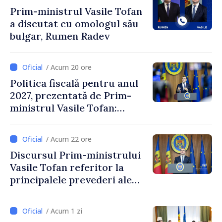
Crucii Roșii în Moldova
Prim-ministrul Vasile Tofan
a discutat cu omologul său
bulgar, Rumen Radev
/ Acum 20 ore
Politica fiscală pentru anul
2027, prezentată de Prim-
ministrul Vasile Tofan:
Reducerea poverii pe muncă,
stimularea investițiilor și o
/ Acum 22 ore
taxare mai echitabilă
Discursul Prim-ministrului
Vasile Tofan referitor la
principalele prevederi ale
politicii fiscale pentru anul
2027
/ Acum 1 zi