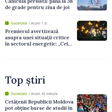
Canicula persistă: până la 38
de grade pentru ziua de joi
/ Acum 1 zi
Premierul avertizează
asupra unei situații critice
în sectorul energetic: „Cel
mai probabil, mâine nu vom
putea cumpăra nici curent
de avarie”
Top știri
/ Acum 16 minute
Speakerul Igor Grosu, la
Forumul Diasporei: „R.