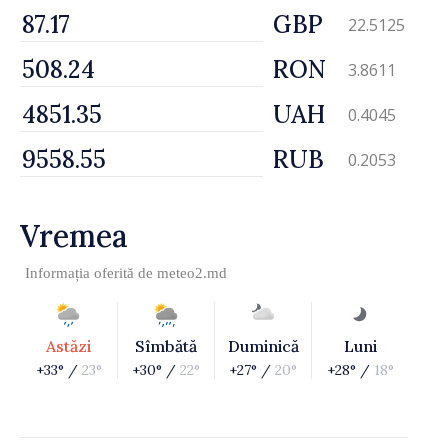
GBP
22.5125
RON
3.8611
UAH
0.4045
RUB
0.2053
Vremea
Informația oferită de
meteo2.md
Astăzi
Sîmbătă
Duminică
Luni
+33° /
23°
+30° /
22°
+27° /
20°
+28° /
18°