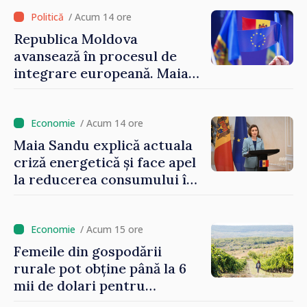
oameni cu funcții înalte nu
cunosc politica statului”
/ Acum 14 ore
Republica Moldova
avansează în procesul de
integrare europeană. Maia
Sandu: „Nu ne blochează
niciun stat”
/ Acum 14 ore
Maia Sandu explică actuala
criză energetică și face apel
la reducerea consumului în
orele de vârf: „Doar astfel
putem menține prețurile la
un nivel mai mic”
/ Acum 15 ore
Femeile din gospodării
rurale pot obține până la 6
mii de dolari pentru
investiții în afaceri verzi şi