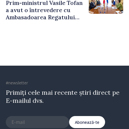
Prim-ministrul Vasile Tofan
a avut o întrevedere cu
Ambasadoarea Regatului
Unit al Marii Britanii și
Irlandei de Nord, Fern
Horine
#newsletter
Primiți cele mai recente știri direct pe
E-mailul dvs.
Abonează-te