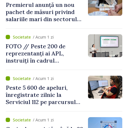
Premierul anunță un nou
pachet de măsuri privind
salariile mari din sectorul
public
/ Acum 1 zi
FOTO // Peste 200 de
reprezentanți ai APL,
instruiți în cadrul
Platformelor Locale de
Mediu privind aplicarea a
/ Acum 1 zi
două regulamente din
Peste 5 600 de apeluri,
domeniu
înregistrate zilnic la
Serviciul 112 pe parcursul
lunii iulie. Cei mai mulți
cetățeni au solicitat
/ Acum 1 zi
ambulanța