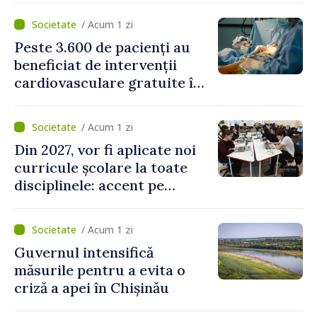
canalizare
/ Acum 1 zi
Peste 3.600 de pacienți au
beneficiat de intervenții
cardiovasculare gratuite în
prima jumătate a anului
/ Acum 1 zi
Din 2027, vor fi aplicate noi
curricule școlare la toate
disciplinele: accent pe
dezvoltarea gândirii critice
și folosirea cunoștințelor în
/ Acum 1 zi
situații reale
Guvernul intensifică
măsurile pentru a evita o
criză a apei în Chișinău