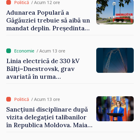
perioada 2024–2034,
/ Acum 12 ore
publicat în Monitorul Oficial
Adunarea Populară a
Găgăuziei trebuie să aibă un
mandat deplin. Președinta
Maia Sandu: „Alegerile să fie
libere și corecte””
/ Acum 13 ore
Linia electrică de 330 kV
Bălți–Dnestrovsk, grav
avariată în urma
calamităților naturale
/ Acum 13 ore
Sancțiuni disciplinare după
vizita delegației talibanilor
în Republica Moldova. Maia
Sandu: „Este rușinos că