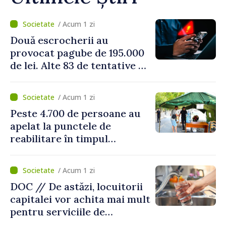
/ Acum 1 zi
Două escrocherii au
provocat pagube de 195.000
de lei. Alte 83 de tentative au
fost dejucate
/ Acum 1 zi
Peste 4.700 de persoane au
apelat la punctele de
reabilitare în timpul
caniculei
/ Acum 1 zi
DOC // De astăzi, locuitorii
capitalei vor achita mai mult
pentru serviciile de
alimentare cu apă și