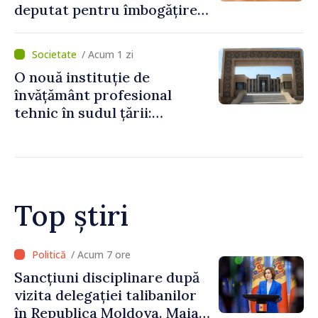
deputat pentru îmbogățire
ilicită. Acesta va achita
statului peste 2,4 milioane
/ Acum 1 zi
de lei
O nouă instituție de
învățământ profesional
tehnic în sudul țării:
Guvernul a aprobat
înființarea Colegiului moldo-
turc la Comrat
Top știri
/ Acum 5 ore
Adunarea Populară a
Găgăuziei trebuie să aibă un
mandat deplin. Președinta