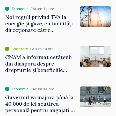
/ Acum 14 ore
Noi reguli privind TVA la
energie și gaze, cu facilități
direcționate către
consumatorii vulnerabili
/ Acum 14 ore
CNAM a informat cetățenii
din diasporă despre
drepturile și beneficiile
asigurării medicale
/ Acum 14 ore
Guvernul va majora până la
40 000 de lei scutirea
personală pentru angajați.