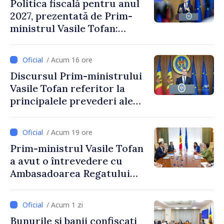
Politica fiscală pentru anul
2027, prezentată de Prim-
ministrul Vasile Tofan:
Reducerea poverii pe muncă,
stimularea investițiilor și o
/ Acum 16 ore
taxare mai echitabilă
Discursul Prim-ministrului
Vasile Tofan referitor la
principalele prevederi ale
politicii fiscale pentru anul
2027
/ Acum 19 ore
Prim-ministrul Vasile Tofan
a avut o întrevedere cu
Ambasadoarea Regatului
Unit al Marii Britanii și
Irlandei de Nord, Fern
/ Acum 1 zi
Horine
Bunurile și banii confiscați