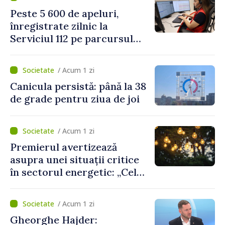
două regulamente din
Peste 5 600 de apeluri,
domeniu
înregistrate zilnic la
Serviciul 112 pe parcursul
lunii iulie. Cei mai mulți
cetățeni au solicitat
/ Acum 1 zi
ambulanța
Canicula persistă: până la 38
de grade pentru ziua de joi
/ Acum 1 zi
Premierul avertizează
asupra unei situații critice
în sectorul energetic: „Cel
mai probabil, mâine nu vom
putea cumpăra nici curent
/ Acum 1 zi
de avarie”
Gheorghe Hajder: