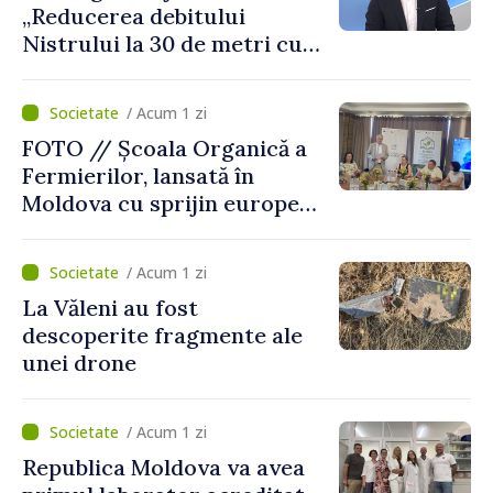
„Reducerea debitului
Nistrului la 30 de metri cubi
pe secundă ar însemna o
„catastrofă naturală”
/ Acum 1 zi
FOTO // Școala Organică a
Fermierilor, lansată în
Moldova cu sprijin european
pentru dezvoltarea
agriculturii durabile
/ Acum 1 zi
La Văleni au fost
descoperite fragmente ale
unei drone
/ Acum 1 zi
Republica Moldova va avea