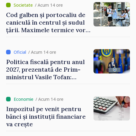
/ Acum 14 ore
Cod galben și portocaliu de
caniculă în centrul și sudul
țării. Maximele termice vor
ajunge până la 37°C
/ Acum 14 ore
Politica fiscală pentru anul
2027, prezentată de Prim-
ministrul Vasile Tofan:
Reducerea poverii pe muncă,
stimularea investițiilor și o
taxare mai echitabilă
/ Acum 14 ore
Impozitul pe venit pentru
bănci și instituții financiare
va crește