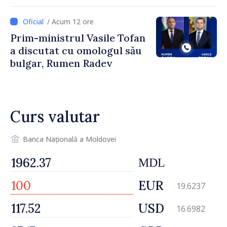
îndemnați să economisească
/ Acum 12 ore
Prim-ministrul Vasile Tofan
a discutat cu omologul său
bulgar, Rumen Radev
Curs valutar
Banca Națională a Moldovei
MDL
EUR
19.6237
USD
16.6982