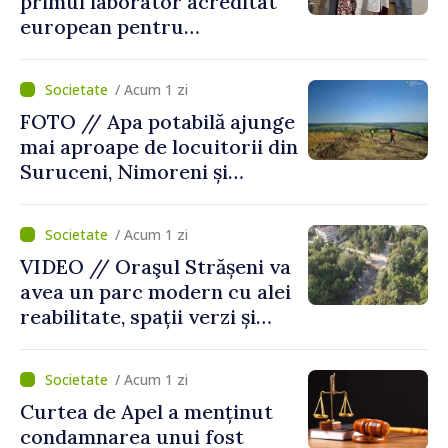
primul laborator acreditat
european pentru
diagnosticul virusurilor
viței-de-vie
/ Acum 1 zi
FOTO // Apa potabilă ajunge
mai aproape de locuitorii din
Suruceni, Nimoreni și
Malcoci, raionul Ialoveni
/ Acum 1 zi
VIDEO // Oraşul Strășeni va
avea un parc modern cu alei
reabilitate, spații verzi și
zone pentru copii
/ Acum 1 zi
Curtea de Apel a menținut
condamnarea unui fost