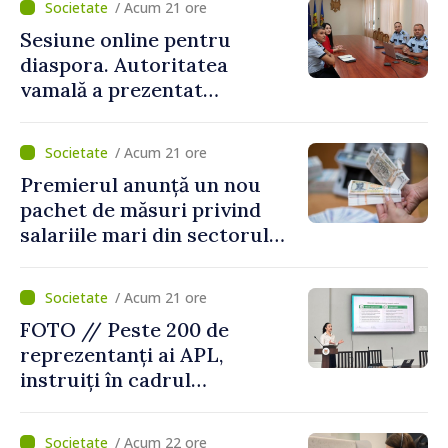
/ Acum 21 ore
Sesiune online pentru
diaspora. Autoritatea
vamală a prezentat
facilitățile oferite la
revenirea în țară
/ Acum 21 ore
Premierul anunță un nou
pachet de măsuri privind
salariile mari din sectorul
public
/ Acum 21 ore
FOTO // Peste 200 de
reprezentanți ai APL,
instruiți în cadrul
Platformelor Locale de
Mediu privind aplicarea a
/ Acum 22 ore