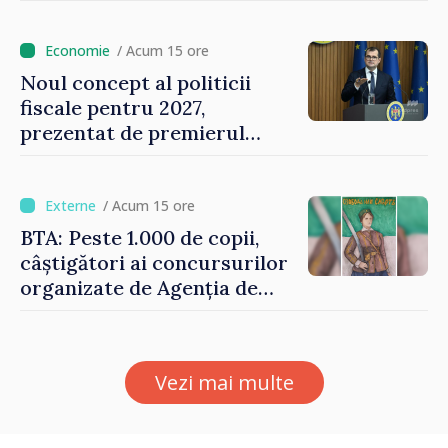
Vasile Tofan: „Aproape 800
de milioane de lei îi lăsăm
oamenilor”
/ Acum 15 ore
Noul concept al politicii
fiscale pentru 2027,
prezentat de premierul
Vasile Tofan: „Taxăm mai
puțin munca, stimulăm
investițiile, taxăm viciile și
/ Acum 15 ore
echilibrăm taxarea
BTA: Peste 1.000 de copii,
consumului”
câștigători ai concursurilor
organizate de Agenția de
Stat pentru Bulgarii din
Străinătate, vor fi premiați
Vezi mai multe