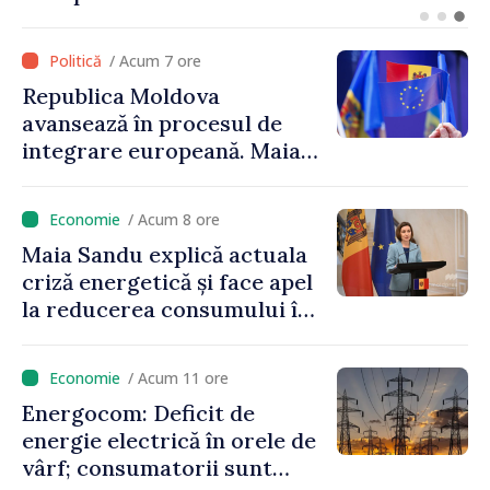
Maia Sandu: „Alegerile să fie
libere și corecte””
/ Acum 7 ore
Republica Moldova
avansează în procesul de
integrare europeană. Maia
Sandu: „Nu ne blochează
niciun stat”
/ Acum 8 ore
Maia Sandu explică actuala
criză energetică și face apel
la reducerea consumului în
orele de vârf: „Doar astfel
putem menține prețurile la
/ Acum 11 ore
un nivel mai mic”
Energocom: Deficit de
energie electrică în orele de
vârf; consumatorii sunt