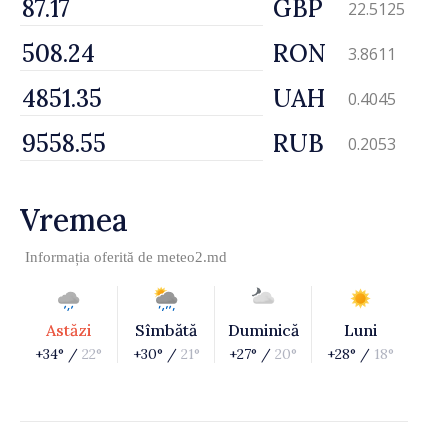
GBP
22.5125
RON
3.8611
UAH
0.4045
RUB
0.2053
Vremea
Informația oferită de
meteo2.md
Astăzi
Sîmbătă
Duminică
Luni
+34° /
22°
+30° /
21°
+27° /
20°
+28° /
18°