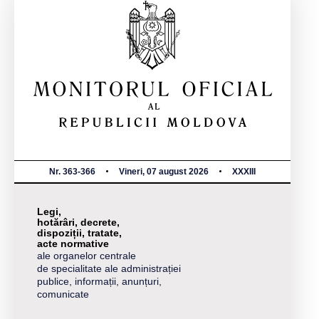
Nr. 363-366
Vineri, 07 august 2026
XXXIII
Legi,
hotărâri, decrete,
dispoziții, tratate,
acte normative
ale organelor centrale
de specialitate ale administrației
publice, informații, anunțuri,
comunicate