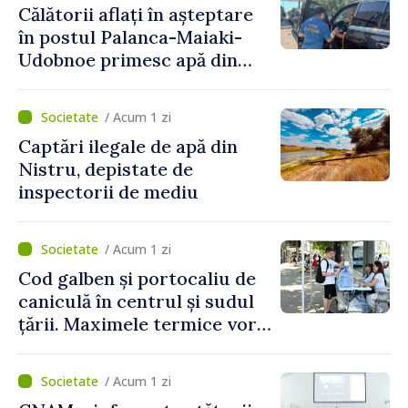
Călătorii aflați în așteptare
publicat în Monitorul Oficial
în postul Palanca-Maiaki-
Udobnoe primesc apă din
partea funcționarilor vamali
și a polițiștilor de frontieră
/ Acum 1 zi
Captări ilegale de apă din
Nistru, depistate de
inspectorii de mediu
/ Acum 1 zi
Cod galben și portocaliu de
caniculă în centrul și sudul
țării. Maximele termice vor
ajunge până la 37°C
/ Acum 1 zi