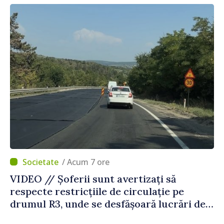
Străinătate
/ Acum 7 ore
VIDEO // Șoferii sunt avertizați să
respecte restricțiile de circulație pe
drumul R3, unde se desfășoară lucrări de
reparație