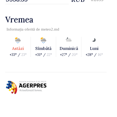
Vremea
Informația oferită de
meteo2.md
Astăzi
Sîmbătă
Duminică
Luni
+33° /
23°
+31° /
22°
+27° /
20°
+28° /
16°