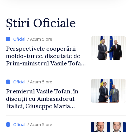
Știri Oficiale
/ Acum 5 ore
Perspectivele cooperării
moldo-turce, discutate de
Prim-ministrul Vasile Tofan
și Ambasadorul Turciei,
Uygar Mustafa Sertel
/ Acum 5 ore
Premierul Vasile Tofan, în
discuții cu Ambasadorul
Italiei, Giuseppe Maria
Perricone
/ Acum 5 ore