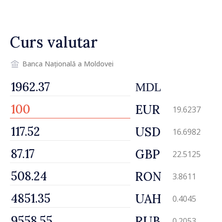
drumul R3, unde se
desfășoară lucrări de
reparație
Curs valutar
Banca Națională a Moldovei
MDL
EUR
19.6237
USD
16.6982
GBP
22.5125
RON
3.8611
UAH
0.4045
RUB
0.2053