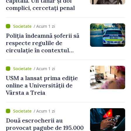
capitală. Un tânăr și doi
complici, cercetați penal
/ Acum 1 zi
Poliția îndeamnă șoferii să
respecte regulile de
circulație în contextul
intensificării traficului din
perioada concediilor
/ Acum 1 zi
USM a lansat prima ediție
online a Universității de
Vârsta a Treia
/ Acum 1 zi
Două escrocherii au
provocat pagube de 195.000