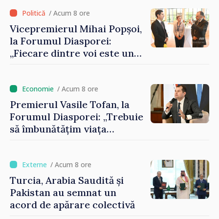
registrului naval național
/ Acum 8 ore
Vicepremierul Mihai Popșoi,
la Forumul Diasporei:
„Fiecare dintre voi este un
ambasador al țării noastre și
contribuie la promovarea
imaginii Republicii Moldova”
/ Acum 8 ore
Premierul Vasile Tofan, la
Forumul Diasporei: „Trebuie
să îmbunătățim viața
oamenilor și să repornim
motoarele economiei”
/ Acum 8 ore
Turcia, Arabia Saudită și
Pakistan au semnat un
acord de apărare colectivă