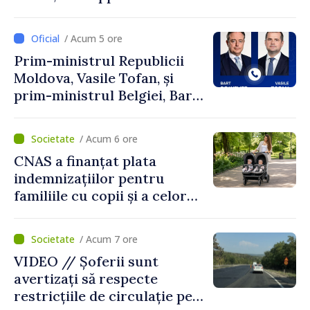
Perricone
/ Acum 5 ore
Prim-ministrul Republicii
Moldova, Vasile Tofan, și
prim-ministrul Belgiei, Bart
De Wever, au discutat
despre parcursul european
/ Acum 6 ore
al Republicii Moldova.
CNAS a finanțat plata
indemnizațiilor pentru
familiile cu copii și a celor
pentru incapacitate
temporară de muncă
/ Acum 7 ore
VIDEO // Șoferii sunt
avertizați să respecte
restricțiile de circulație pe