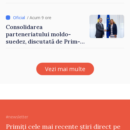
până pe 14 august
/ Acum 9 ore
Consolidarea
parteneriatului moldo-
suedez, discutată de Prim-
ministrul Vasile Tofan și
Ambasadoarea Suediei,
Petra Lärke
Vezi mai multe
#newsletter
Primiți cele mai recente știri direct pe