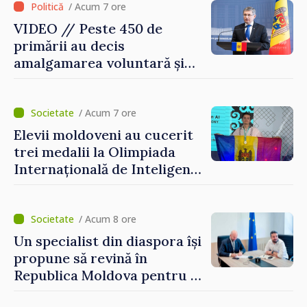
/ Acum 7 ore
VIDEO // Peste 450 de
primării au decis
amalgamarea voluntară și
vor beneficia de fonduri
pentru investiții. Igor
Grosu: „Este important să
/ Acum 7 ore
depășim blocajele și să dăm o
Elevii moldoveni au cucerit
șansă localităților să se
trei medalii la Olimpiada
dezvolte”
Internațională de Inteligență
Artificială
/ Acum 8 ore
Un specialist din diaspora își
propune să revină în
Republica Moldova pentru a
contribui la dezvoltarea