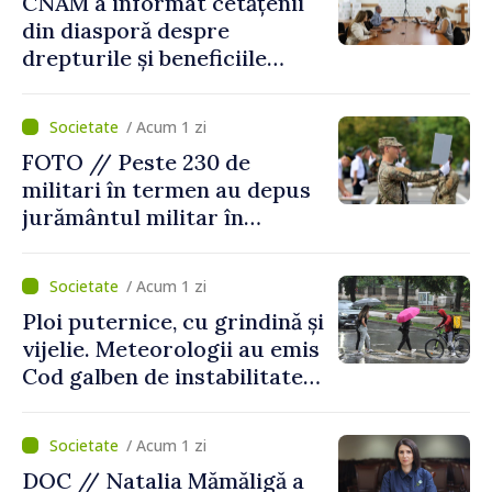
CNAM a informat cetățenii
din diasporă despre
drepturile și beneficiile
asigurării medicale
/ Acum 1 zi
FOTO // Peste 230 de
militari în termen au depus
jurământul militar în
garnizoana Chișinău
/ Acum 1 zi
Ploi puternice, cu grindină și
vijelie. Meteorologii au emis
Cod galben de instabilitate
atmosferică
/ Acum 1 zi
DOC // Natalia Mămăligă a