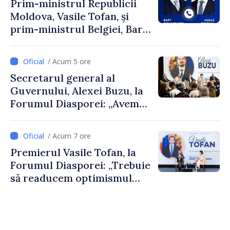
Prim-ministrul Republicii
Moldova, Vasile Tofan, și
prim-ministrul Belgiei, Bart
De Wever, au discutat
despre parcursul european
/ Acum 5 ore
al Republicii Moldova.
Secretarul general al
Guvernului, Alexei Buzu, la
Forumul Diasporei: „Avem
nevoie de fiecare dintre
dumneavoastră pentru a
/ Acum 7 ore
construi comunități mai
Premierul Vasile Tofan, la
puternice”
Forumul Diasporei: „Trebuie
să readucem optimismul
oamenilor și încrederea că
Republica Moldova merge în
direcția corectă”