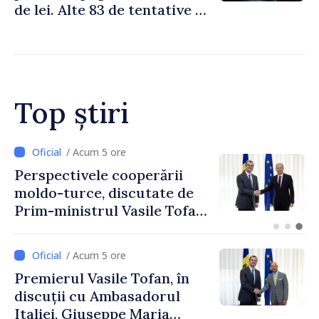
de lei. Alte 83 de tentative au
fost dejucate
Top știri
/ Acum 2 ore
Forumul Diasporei //
Republica Moldova,
promovată în Elveția prin
turism, investiții și
exporturi
/ Acum 5 ore
Premierul Vasile Tofan, în
discuții cu Ambasadorul
Italiei, Giuseppe Maria