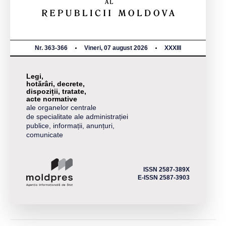
Nr. 363-366
Vineri, 07 august 2026
XXXIII
Legi,
hotărâri, decrete,
dispoziții, tratate,
acte normative
ale organelor centrale
de specialitate ale administrației
publice, informații, anunțuri,
comunicate
ISSN 2587-389X
E-ISSN 2587-3903