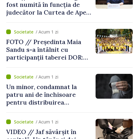
fost numită în funcția de
judecător la Curtea de Apel
Centru
/ Acum 1 zi
FOTO // Președinta Maia
Sandu s-a întâlnit cu
participanții taberei DOR:
„Legătura lor cu țara
noastră rămâne puternică”
/ Acum 1 zi
Un minor, condamnat la
patru ani de închisoare
pentru distribuirea
drogurilor în raionul Edineț
/ Acum 1 zi
VIDEO // Jaf săvârșit în