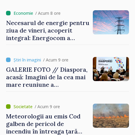
/ Acum 8 ore
Necesarul de energie pentru
ziua de vineri, acoperit
integral: Energocom a
rezervat volumele
/ Acum 9 ore
GALERIE FOTO // Diaspora,
acasă: Imagini de la cea mai
mare reuniune a
moldovenilor de peste
hotare
/ Acum 9 ore
Meteorologii au emis Cod
galben de pericol de
incendiu în întreaga țară