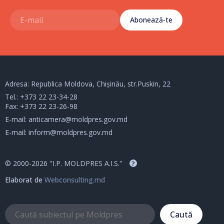
Abonează-te
Adresa: Republica Moldova, Chișinău, str.Puskin, 22
Tel.:
+373 22 23-34-28
Fax: +373 22 23-26-98
E-mail:
anticamera@moldpres.gov.md
E-mail:
inform@moldpres.gov.md
© 2000-2026 "I.P. MOLDPRES A.I.S."
?
Elaborat de
Webconsulting.md
Caută