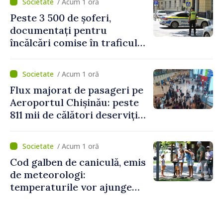
/ Acum 1 oră
Peste 3 500 de șoferi,
documentați pentru
încălcări comise în traficul
rutier. Cei mai mulți au
depășit limita de viteză
/ Acum 1 oră
Flux majorat de pasageri pe
Aeroportul Chișinău: peste
811 mii de călători deserviți
în luna iulie
/ Acum 1 oră
Cod galben de caniculă, emis
de meteorologi:
temperaturile vor ajunge
până la +35 de grade Celsius