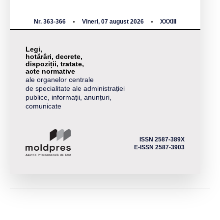
Nr. 363-366
Vineri, 07 august 2026
XXXIII
Legi,
hotărâri, decrete,
dispoziții, tratate,
acte normative
ale organelor centrale
de specialitate ale administrației
publice, informații, anunțuri,
comunicate
ISSN 2587-389X
E-ISSN 2587-3903