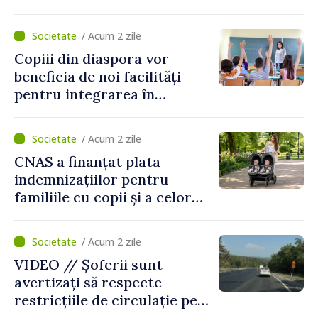
captarea a apei de la Vadul
lui Vodă au fost instalate și
/ Acum 2 zile
puse în funcțiune
Copiii din diaspora vor
beneficia de noi facilități
pentru integrarea în
sistemul educațional din
Republica Moldova
/ Acum 2 zile
CNAS a finanțat plata
indemnizațiilor pentru
familiile cu copii și a celor
pentru incapacitate
temporară de muncă
/ Acum 2 zile
VIDEO // Șoferii sunt
avertizați să respecte
restricțiile de circulație pe
drumul R3, unde se