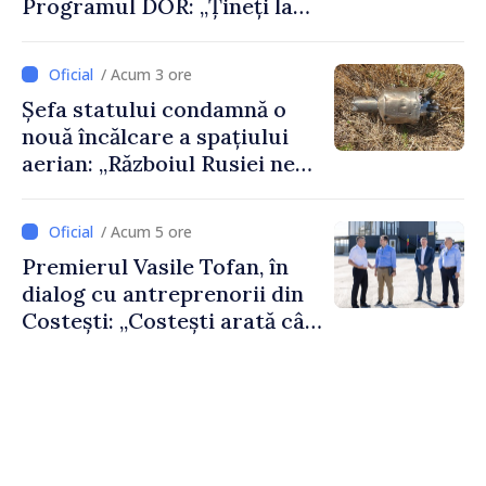
Programul DOR: „Țineți la
rădăcinile voastre și nu vă
feriți de încercări și greșeli –
/ Acum 3 ore
doar astfel puteți reuși”
Șefa statului condamnă o
nouă încălcare a spațiului
aerian: „Războiul Rusiei ne
afectează direct”
/ Acum 5 ore
Premierul Vasile Tofan, în
dialog cu antreprenorii din
Costești: „Costești arată cât
de mult poate face o
comunitate atunci când
există inițiativă, muncă și
spirit antreprenorial”