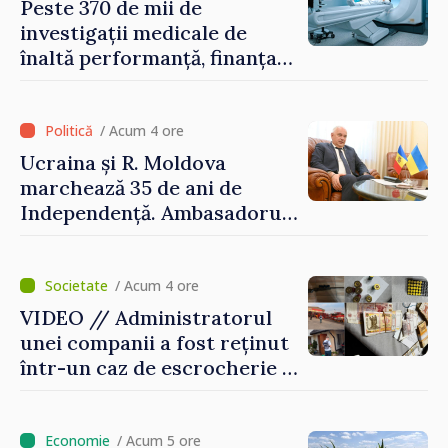
pericolul adus la casele
Peste 370 de mii de
oamenilor noștri”
investigații medicale de
înaltă performanță, finanțate
de asigurarea obligatorie în
prima jumătate a anului
/ Acum 4 ore
Ucraina și R. Moldova
marchează 35 de ani de
Independență. Ambasadorul
Paun Rohovei: „Am
demonstrat tuturor că
suntem rezistenți și știm să
/ Acum 4 ore
ne punctăm prioritățile
VIDEO // Administratorul
pentru viitor”
unei companii a fost reținut
într-un caz de escrocherie și
insolvabilitate intenționată
de 5 milioane de lei în
domeniul agricol
/ Acum 5 ore