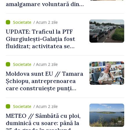
amalgamare voluntară din
Republica Moldova. Consiliul
orășenesc a aprobat decizia
/ Acum 2 zile
finală
UPDATE: Traficul la PTF
Giurgiulești-Galația fost
fluidizat; activitatea se
desfășoară în condiții
normale
/ Acum 2 zile
Moldova sunt EU // Tamara
Șchiopu, antreprenoarea
care construiește punți
între Marea Britanie și
Republica Moldova
/ Acum 2 zile
METEO // Sâmbătă cu ploi,
duminică cu soare: până la