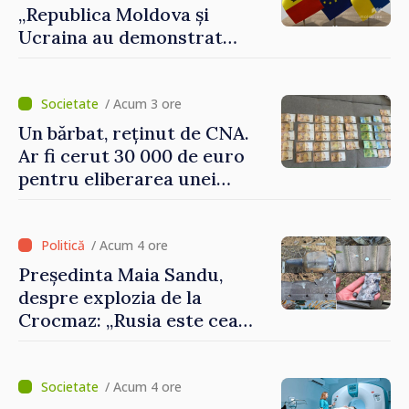
„Republica Moldova și
Ucraina au demonstrat
performanțe fără precedent
în procesul de integrare
europeană”
/ Acum 3 ore
Un bărbat, reținut de CNA.
Ar fi cerut 30 000 de euro
pentru eliberarea unei
persoane condamnate
/ Acum 4 ore
Președinta Maia Sandu,
despre explozia de la
Crocmaz: „Rusia este cea
care duce războiul de
agresiune în Ucraina și
poartă întreaga vină pentru
/ Acum 4 ore