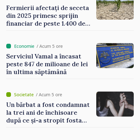
Fermierii afectați de seceta
din 2025 primesc sprijin
financiar de peste 1.400 de
lei pentru fiecare hectar
/ Acum 5 ore
Serviciul Vamal a încasat
peste 847 de milioane de lei
în ultima săptămână
/ Acum 5 ore
Un bărbat a fost condamnat
la trei ani de închisoare
după ce și-a stropit fosta
soție cu acid sulfuric