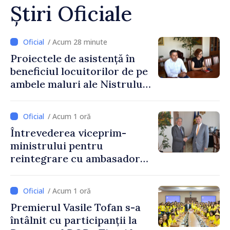
Știri Oficiale
/ Acum 28 minute
Proiectele de asistență în
beneficiul locuitorilor de pe
ambele maluri ale Nistrului
discutate la întrevederea
viceprim-ministrului cu
/ Acum 1 oră
reprezentanta rezidentă a
Întrevederea viceprim-
PNUD în Republica Moldova,
ministrului pentru
Daniela Gasparikova
reintegrare cu ambasadorul
Japoniei în Republica
Moldova
/ Acum 1 oră
Premierul Vasile Tofan s-a
întâlnit cu participanții la