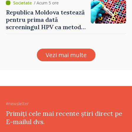
/ Acum 5 ore
Republica Moldova testează
pentru prima dată
screeningul HPV ca metodă
primară pentru depistarea
cancerului de col uterin
Vezi mai multe
#newsletter
Primiți cele mai recente știri direct pe
E-mailul dvs.