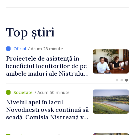
hotare
Top știri
/ Acum 6 minute
Energocom a rezervat
necesarul de electricitate
pentru astăzi: „Energia
disponibilă pe piețele
externe continuă să fie mai
/ Acum 50 minute
scumpă, în special în orele
Nivelul apei în lacul
de vârf”
Novodnestrovsk continuă să
scadă. Comisia Nistreană va
analiza situația hidrologică