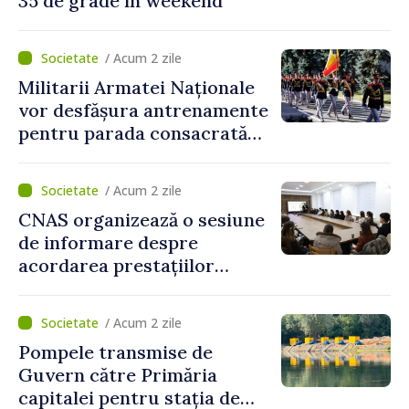
35 de grade în weekend
/ Acum 2 zile
Militarii Armatei Naționale
vor desfășura antrenamente
pentru parada consacrată
Zilei Independenței
/ Acum 2 zile
CNAS organizează o sesiune
de informare despre
acordarea prestațiilor
sociale și serviciile
electronice. Cetățenii,
/ Acum 2 zile
invitați să se înscrie la
Pompele transmise de
eveniment
Guvern către Primăria
capitalei pentru stația de