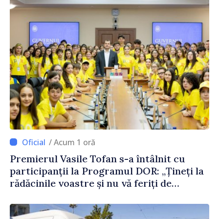
/ Acum 1 oră
Premierul Vasile Tofan s-a întâlnit cu
participanții la Programul DOR: „Țineți la
rădăcinile voastre și nu vă feriți de
încercări și greșeli – doar astfel puteți
reuși”