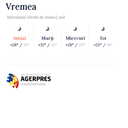
Vremea
Informația oferită de
meteo2.md
Astăzi
Marţi
Miercuri
Joi
+28° /
16°
+32° /
16°
+28° /
20°
+25° /
18°