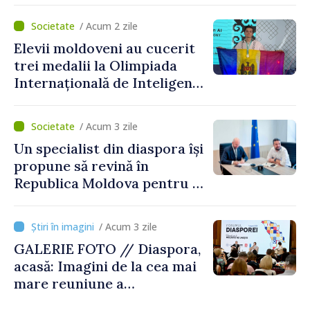
desfășoară lucrări de
/ Acum 2 zile
reparație
Elevii moldoveni au cucerit
trei medalii la Olimpiada
Internațională de Inteligență
Artificială
/ Acum 3 zile
Un specialist din diaspora își
propune să revină în
Republica Moldova pentru a
contribui la dezvoltarea
registrului naval național
/ Acum 3 zile
GALERIE FOTO // Diaspora,
acasă: Imagini de la cea mai
mare reuniune a
moldovenilor de peste